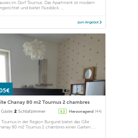
auses im Dorf Tournus. Das Apartment ist modern
ngerichtet und bietet Flussblick. ...
zum Angebot
05€
îte Chanay 80 m2 Tournus 2 chambres
Gäste
2
Schlafzimmer
Hervorragend
(44)
9,3
n Tournus in der Region Burgund bietet das Gîte
hanay 80 m2 Tournus 2 chambres einen Garten. ...