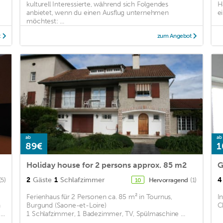
kulturell Interessierte, während sich Folgendes
H
anbietet, wenn du einen Ausflug unternehmen
ei
möchtest: ...
t
zum Angebot
ab
ab
89€
1
Holiday house for 2 persons approx. 85 m2
G
2
Gäste
1
Schlafzimmer
4
(5)
Hervorragend
(1)
10
Ferienhaus für 2 Personen ca. 85 m² in Tournus,
I
n
Burgund (Saone-et-Loire)
C
..
1 Schlafzimmer, 1 Badezimmer, TV, Spülmaschine ...