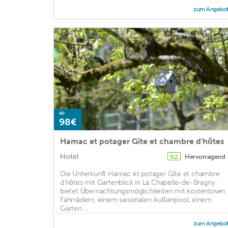
zum Angebo
ab
98€
Hamac et potager Gîte et chambre d'hôtes
Hotel
Hervorragend
9,2
Die Unterkunft Hamac et potager Gîte et chambre
d'hôtes mit Gartenblick in La Chapelle-de-Bragny
bietet Übernachtungsmöglichkeiten mit kostenlosen
Fahrrädern, einem saisonalen Außenpool, einem
Garten, ...
zum Angebo