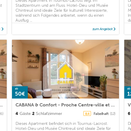
Dieses Apartment in Tournus-Lacrost liegt im
D
st
Stadtzentrum und am Fluss. Hotel-Dieu und Musée
U
Chintreuil sind ideale Ziele für kulturell Interessierte,
M
während sich Folgendes anbietet, wenn du einen
I
Ausflug ...
du
t
zum Angebot
ab
ab
50€
1
t - Proche Centre-ville et Parking
CABANA & Confort - Proche Centre-ville et Parking
V
4
Gäste
2
Schlafzimmer
6
(6)
Fabelhaft
(12)
8,4
Dieses Apartment befindet sich in Tournus-Lacrost.
D
Hotel-Dieu und Musée Chintreuil sind ideale Ziele für
A