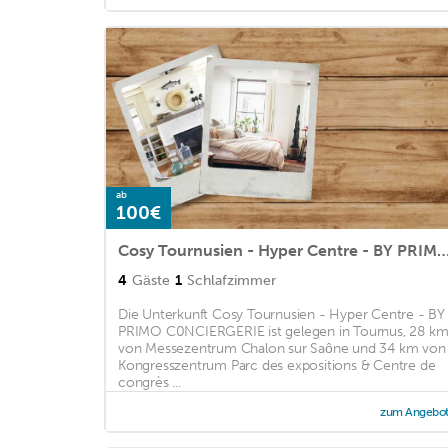
ab
100€
Cosy Tournusien - Hyper Centre - BY PRIMO C0N
4
Gäste
1
Schlafzimmer
Die Unterkunft Cosy Tournusien - Hyper Centre - BY
PRIMO C0NCIERGERIE ist gelegen in Tournus, 28 k
von Messezentrum Chalon sur Saône und 34 km von
Kongresszentrum Parc des expositions & Centre de
congrès ...
zum Angebo