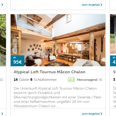
t
zum Angebot
ab
ab
95€
4
Atypical Loft Tournus Mâcon Chalon
S
14
Gäste
6
Schlafzimmer
3
(1)
Hervorragend
(6)
13,3
Die Unterkunft Atypical Loft Tournus Mâcon Chalon
D
besticht durch Flussblick und
S
Übernachtungsmöglichkeiten mit einer Veranda / Patio
V
und einer Kaffeemaschine, ungefähr 28 km von
A
Messezentrum Chalon sur ...
un
t
zum Angebot