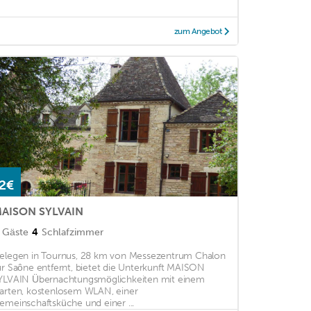
zum Angebot
2€
AISON SYLVAIN
Gäste
4
Schlafzimmer
elegen in Tournus, 28 km von Messezentrum Chalon
ur Saône entfernt, bietet die Unterkunft MAISON
YLVAIN Übernachtungsmöglichkeiten mit einem
arten, kostenlosem WLAN, einer
emeinschaftsküche und einer ...