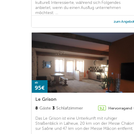
kulturell Interessierte, während sich Folgendes
anbietet, wenn du einen Ausflug unternehmen
möchtest: ...
zum Angebo
ab
95€
Le Grison
8
Gäste
3
Schlafzimmer
Hervorragend
9,2
Das Le Grison ist eine Unterkunft mit ruhiger
Straßenblick in Lalheue, 20 km von der Messe Chalo
sur Saône und 47 km von der Messe Mâcon entfernt. .