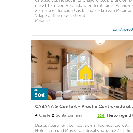
Chateau des Nobles in La Chapelle-sous-Brancion ist
nur 21,1 km von Abtei Cluny entfernt. Diese Pension i
2,7 km von Brancion Castle und 2,9 km von Medieval
Village of Brancion entfernt.
Mach es ...
zum Angebo
ab
50€
CABANA & Confor
4
Gäste
2
Schlafzimmer
Hervorragend
16,8
Dieses Apartment befindet sich in Tournus-Lacrost.
Hotel-Dieu und Musée Chintreuil sind ideale Ziele für