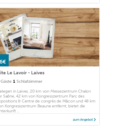
6€
îte Le Lavoir - Laives
Gäste
1
Schlafzimmer
elegen in Laives, 20 km von Messezentrum Chalon
ur Saône, 42 km von Kongresszentrum Parc des
xpositions & Centre de congrès de Mâcon und 48 km
on Kongresszentrum Beaune entfernt, bietet die
terkunft ...
zum Angebot