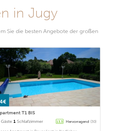
n in Jugy
em Sie die besten Angebote der großen
4€
partment T1 BIS
Gäste
1
Schlafzimmer
Hervorragend
(30)
13,3