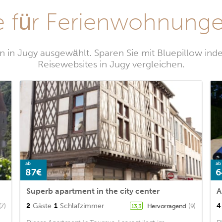
 für Ferienwohnunge
 in Jugy ausgewählt. Sparen Sie mit Bluepillow ind
Reisewebsites in Jugy vergleichen.
ab
ab
87€
6
Superb apartment in the city center
A
2
Gäste
1
Schlafzimmer
4
(7)
Hervorragend
(9)
13,3