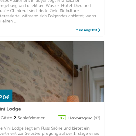
ieses Apartment in Boyer liegt in ländlicher
mgebung und direkt am Wasser. Hotel-Dieu und
usée Chintreuil sind ideale Ziele für kulturell
nteressierte, während sich Folgendes anbietet, wenn
 einen ...
zum Angebot
20€
ini Lodge
Gäste
2
Schlafzimmer
Hervorragend
(43)
9,7
ie Vini Lodge liegt am Fluss Saône und bietet ein
partment zur Selbstverpflegung auf der 1. Etage eines