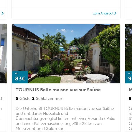
t
zum Angebot
ab
ab
83€
9
TOURNUS Belle maison vue sur Saône
M
6
Gäste
2
Schlafzimmer
8
11)
n
Die Unterkunft TOURNUS Belle maison vue sur Saône
G
besticht durch Flussblick und
s
e
Übernachtungsmöglichkeiten mit einer Veranda / Patio
S
und einer Kaffeemaschine, ungefähr 28 km von
G
Messezentrum Chalon sur ...
G