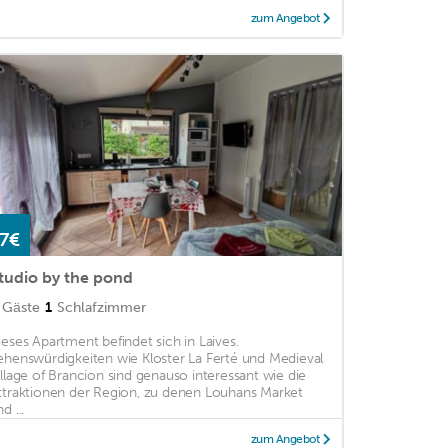
zum Angebot
7€
tudio by the pond
Gäste
1
Schlafzimmer
ieses Apartment befindet sich in Laives.
ehenswürdigkeiten wie Kloster La Ferté und Medieval
illage of Brancion sind genauso interessant wie die
ttraktionen der Region, zu denen Louhans Market
d ...
zum Angebot