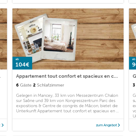
ab
ab
104€
9
CIERGERIE
Appartement tout confort et spacieux en campagne bourguignonne
G
6
Gäste
2
Schlafzimmer
3
Gelegen in Mancey, 33 km von Messezentrum Chalon
G
m
sur Saône und 39 km von Kongresszentrum Parc des
s
expositions & Centre de congrès de Mâcon, bietet die
e
Unterkunft Appartement tout confort et spacieux en ...
v
Un
t
zum Angebot