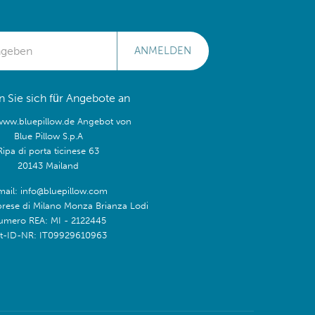
ANMELDEN
 Sie sich für Angebote an
/www.bluepillow.de Angebot von
Blue Pillow S.p.A
Ripa di porta ticinese 63
20143 Mailand
mail: info@bluepillow.com
prese di Milano Monza Brianza Lodi
umero REA: MI - 2122445
t-ID-NR: IT09929610963