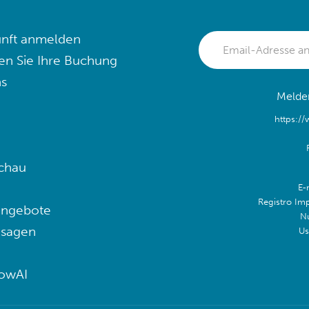
nft anmelden
en Sie Ihre Buchung
s
Melden
https:/
chau
E-
Registro Im
angebote
N
 sagen
Us
lowAI