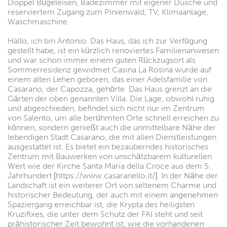
Doppel Bügeleisen, Badezimmer mit eigener Dusche und
reserviertem Zugang zum Pinienwald, TV, Klimaanlage,
Waschmaschine.
Hallo, ich bin Antonio. Das Haus, das ich zur Verfügung
gestellt habe, ist ein kürzlich renoviertes Familienanwesen
und war schon immer einem guten Rückzugsort als
Sommerresidenz gewidmet Casina La Rosina wurde auf
einem alten Lehen geboren, das einer Adelsfamilie von
Casarano, der Capozza, gehörte. Das Haus grenzt an die
Gärten der oben genannten Villa. Die Lage, obwohl ruhig
und abgeschieden, befindet sich nicht nur im Zentrum
von Salento, um alle berühmten Orte schnell erreichen zu
können, sondern genießt auch die unmittelbare Nähe der
lebendigen Stadt Casarano, die mit allen Dienstleistungen
ausgestattet ist. Es bietet ein bezauberndes historisches
Zentrum mit Bauwerken von unschätzbarem kulturellen
Wert wie der Kirche Santa Maria della Croce aus dem 5.
Jahrhundert [https://www.casaranello.it/]. In der Nähe der
Landschaft ist ein weiterer Ort von seltenem Charme und
historischer Bedeutung, der auch mit einem angenehmen
Spaziergang erreichbar ist, die Krypta des heiligsten
Kruzifixes, die unter dem Schutz der FAI steht und seit
prähistorischer Zeit bewohnt ist, wie die vorhandenen