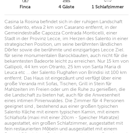
Finca
4
Gäste
1
Schlafzimmer
Casina la Rosina befindet sich in der ruhigen Landschaft
des Salento, etwa 2 km von Casarano entfernt, in der
Gemeindestraße Capozza Contrada Monticelli, einer
Stadt in der Provinz Lecce, im Herzen des Salento in einer
strategischen Position, um seine berühmten ländlichen
Dörfer sowie die berühmte und einzigartiges Lecce Ziel.
für seine monumentalen Barockbauten, auch nicht für die
bekanntesten Badeorte leicht zu erreichen. Nur 15 km von
Gallipoli, 44 km von Otranto, 25 km von Santa Maria di
Leuca etc ... der Salento Flughafen von Brindisi ist 100 km
entfernt. Das Haus ist eingezäunt und verfügt über eine
große Veranda mit Sofas, Tischen, Grill in Stein für
Mahlzeiten im Freien oder um die Ruhe zu genießen, die
die Landschaft zu bieten hat, auch für die Anwesenheit
eines intimen Pinienwaldes. Die Zimmer für 4 Personen
geeignet sind , bestehend aus einer großen typischen
Salento Küche mit einem typischen Kamin, mit einem
Schlafsofa (maxi mit einer 20cm - Speicher Matratze)
ausgestattet, ein großen Schlafzimmer, ausgestattet mit
fein restaurierten Möbeln und ausgestattet mit einem