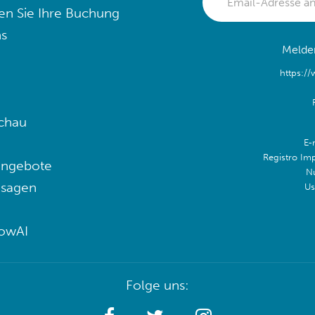
en Sie Ihre Buchung
s
Melden
https:/
chau
E-
Registro Im
angebote
N
 sagen
Us
lowAI
Folge uns: