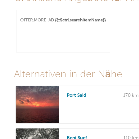
OFFER.MORE_AD
{{::$ctrl.searchItemName}}
Alternativen in der Nähe
Port Said
170 km
Beni Suef
110 km