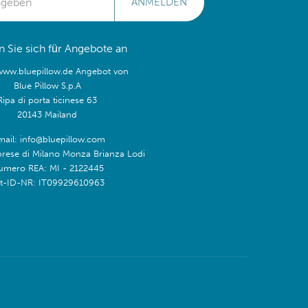
ANMELDEN
 Sie sich für Angebote an
/www.bluepillow.de Angebot von
Blue Pillow S.p.A
Ripa di porta ticinese 63
20143 Mailand
mail: info@bluepillow.com
prese di Milano Monza Brianza Lodi
umero REA: MI - 2122445
t-ID-NR: IT09929610963