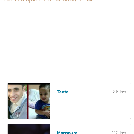
Tanta
86 km
Mansoura
112 km