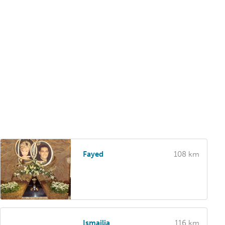
Fayed
108 km
Ismailia
116 km