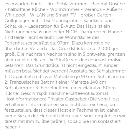
Es erwarten Euch: - drei Schlafzimmer - Bad mit Dusche
- halboffene Küche - Wohnzimmer - Veranda - Außen-
Whirlpool - W-LAN und Smart-TV - großer Garten -
Grillgelegenheit - Tischtennisplatte - Sandkiste und
Schaukel - Ladestation für E-Auto Das Haus ist ein
Nichtraucherhaus und leider NICHT barrierefrei! Hunde
sind leider nicht erlaubt. Die Wohnfläche des
Ferienhauses beträgt ca. 97qm. Dazu kommt eine
überdachte Veranda. Das Grundstück ist ca. 2.000 qm
groß. Die nächsten Nachbarn sind in Sichtweite, grenzen
aber nicht direkt an. Die Straße vor dem Haus ist mäßig
befahren. Das Grundstück ist nicht eingezäunt, Kinder
müssen beaufsichtigt werden! Ausstattung: Schlafzimmer
1: Doppelbett mit zwei Matratzen je 90 cm. Schlafzimmer
2: Französisches Bett mit einer Matratze 140 cm.
Schlafzimmer 3: Einzelbett mit einer Matratze 80cm.
Küche: Geschirrspülmaschine Kaffeevollautomat
Hostinformationen: Privater Gastgeber (Die vom Host
erhaltenen Informationen sind nicht ausreichend, um
festzustellen, dass dieser Host ein Fachmann ist, daher,
wenn Sie an der Herkunft interessiert sind, empfehlen wir,
direkt mit ihm zu überprüfen, sobald Sie ihn kontaktiert
haben.)