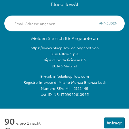
BluepillowAI
ANMELDEN
Melden Sie sich für Angebote an
https://www.bluepillow.de Angebot von
Blue Pillow S.p.A
Ripa di porta ticinese 63
20143 Mailand
E-mail: info@bluepillow.com
Registro Imprese di Milano Monza Brianza Lodi
Numero REA: MI - 2122445
Ust-ID-NR: IT09929610963
Folge uns:
90
Anfrage
€ pro 1 nacht