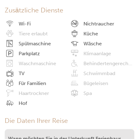
Zusätzliche Dienste
Wi-Fi
Nichtraucher
Tiere erlaubt
Küche
Spülmaschine
Wäsche
Parkplatz
Klimaanlage
Waschmaschine
Behindertengerechte Einrichtungen
TV
Schwimmbad
Für Familien
Bügeleisen
Haartrockner
Spa
Hof
Die Daten Ihrer Reise
Wann möchten Sie in der Unterkunft Ferienhaus