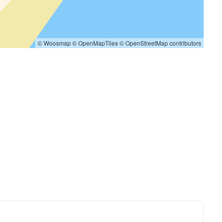
© Woosmap
© OpenMapTiles
© OpenStreetMap contributors