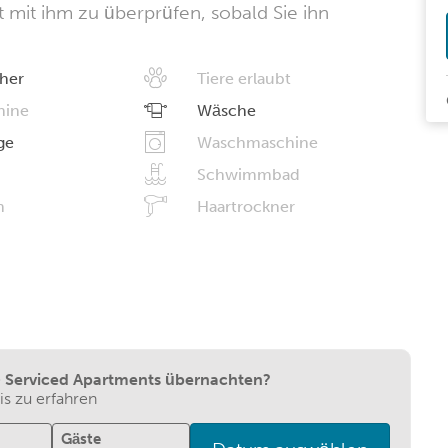
kt mit ihm zu überprüfen, sobald Sie ihn
her
Tiere erlaubt
hine
Wäsche
ge
Waschmaschine
Schwimmbad
n
Haartrockner
 - Serviced Apartments übernachten?
s zu erfahren
Gäste