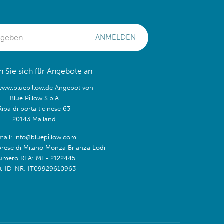
ANMELDEN
 Sie sich für Angebote an
/www.bluepillow.de Angebot von
Blue Pillow S.p.A
Ripa di porta ticinese 63
20143 Mailand
mail: info@bluepillow.com
prese di Milano Monza Brianza Lodi
umero REA: MI - 2122445
t-ID-NR: IT09929610963