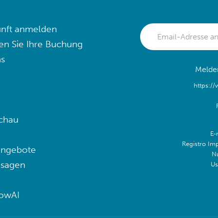
nft anmelden
en Sie Ihre Buchung
s
Melden
https:/
chau
E-
Registro Im
angebote
N
 sagen
Us
lowAI