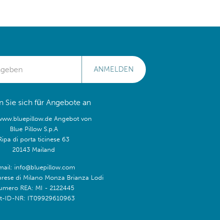
ANMELDEN
 Sie sich für Angebote an
/www.bluepillow.de Angebot von
Blue Pillow S.p.A
Ripa di porta ticinese 63
20143 Mailand
mail: info@bluepillow.com
prese di Milano Monza Brianza Lodi
umero REA: MI - 2122445
t-ID-NR: IT09929610963