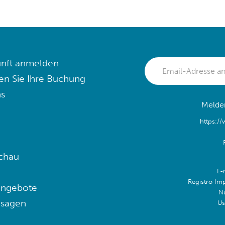
nft anmelden
en Sie Ihre Buchung
s
Melden
https:/
chau
E-
Registro Im
angebote
N
 sagen
Us