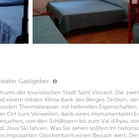
rivater Gastgeber
trums der touristischen Stadt Saint Vincent. Die zwei
nd einem milden Klima dank des Berges Zerbion, der
rden Thermalwasser mit heilenden Eigenschaften. I
hmer Ort zum Verweilen, dank eines monumentalen E
 besuchen, von den Schlössern bis zum Val d'Ayas, v
 Joux Ski fahren. Was Sie sehen sollten Im historisc
m imposanten Glockenturm einen Besuch wert. Der roma