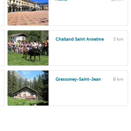
Challand Saint Anselme
5 km
Gressoney-Saint-Jean
8 km