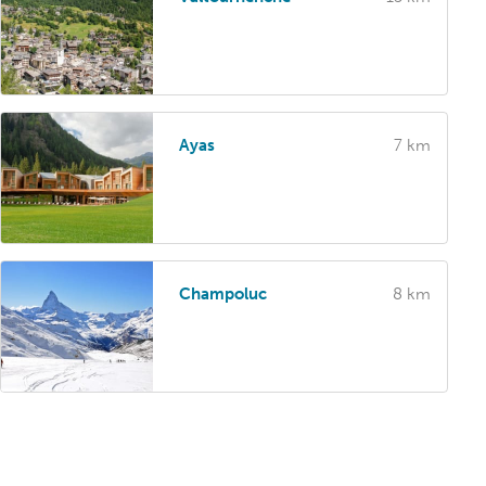
Ayas
7 km
Champoluc
8 km