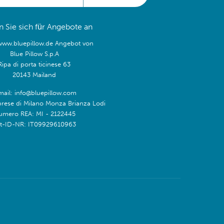
 Sie sich für Angebote an
/www.bluepillow.de Angebot von
Blue Pillow S.p.A
Ripa di porta ticinese 63
20143 Mailand
mail: info@bluepillow.com
prese di Milano Monza Brianza Lodi
umero REA: MI - 2122445
t-ID-NR: IT09929610963