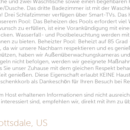
he und zwei Waschtische sowie einen begehbaren K
/Dusche. Das dritte Badezimmer ist mit der Waschk
! Drei Schlafzimmer verfügen über Smart-TVs. Das 
nserem Pool: Das Beheizen des Pools erfordert viel
wunsch zu erfüllen, ist eine Vorankündigung mit ein
decken. Wasserfall- und Poolbeleuchtung werden mi
en zu bieten. Beheizter Pool: Beheizt auf 85 Grad 
 da wir unsere Nachbarn respektieren und es genieße
chützen, haben wir Außenüberwachungskameras und 
sregeln nicht befolgen, werden wir geeignete Maßn
ss Sie unser Zuhause mit dem gleichen Respekt beha
t genießen. Diese Eigenschaft erlaubt KEINE Hausti
 Geschenkkorb als Dankeschön für Ihren Besuch be
 Host erhaltenen Informationen sind nicht ausreiche
nteressiert sind, empfehlen wir, direkt mit ihm zu üb
ttsdale, US