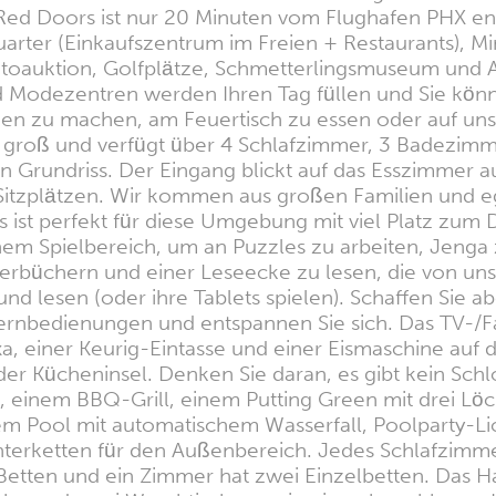
d Doors ist nur 20 Minuten vom Flughafen PHX entfer
rter (Einkaufszentrum im Freien + Restaurants), Mi
utoauktion, Golfplätze, Schmetterlingsmuseum und Aq
 und Modezentren werden Ihren Tag füllen und Sie 
n zu machen, am Feuertisch zu essen oder auf uns
r groß und verfügt über 4 Schlafzimmer, 3 Badezi
 Grundriss. Der Eingang blickt auf das Esszimmer au
 3 Sitzplätzen. Wir kommen aus großen Familien und 
 ist perfekt für diese Umgebung mit viel Platz zum
m Spielbereich, um an Puzzles zu arbeiten, Jenga 
rbüchern und einer Leseecke zu lesen, die von unser
und lesen (oder ihre Tablets spielen). Schaffen Sie
rnbedienungen und entspannen Sie sich. Das TV-/Fa
xa, einer Keurig-Eintasse und einer Eismaschine auf
der Kücheninsel. Denken Sie daran, es gibt kein Schl
 einem BBQ-Grill, einem Putting Green mit drei Löc
nem Pool mit automatischem Wasserfall, Poolparty-L
chterketten für den Außenbereich. Jedes Schlafzimme
Betten und ein Zimmer hat zwei Einzelbetten. Das H