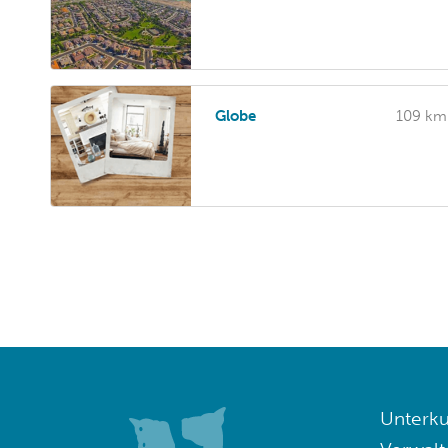
Globe
109 km
Unterku