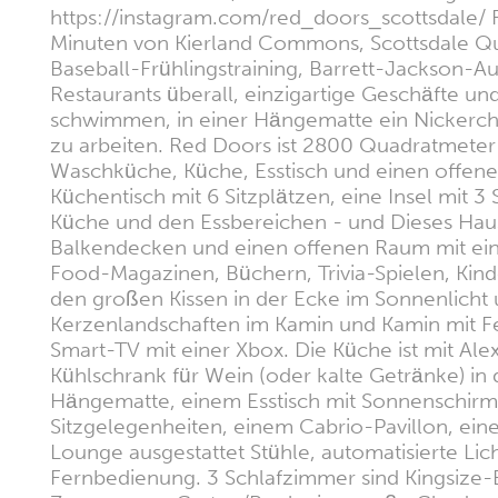
https://instagram.com/red_doors_scottsdale/ Re
Minuten von Kierland Commons, Scottsdale Qua
Baseball-Frühlingstraining, Barrett-Jackson-A
Restaurants überall, einzigartige Geschäfte
schwimmen, in einer Hängematte ein Nickerche
zu arbeiten. Red Doors ist 2800 Quadratmete
Waschküche, Küche, Esstisch und einen offenen
Küchentisch mit 6 Sitzplätzen, eine Insel mit
Küche und den Essbereichen - und Dieses Haus
Balkendecken und einen offenen Raum mit eine
Food-Magazinen, Büchern, Trivia-Spielen, Kinde
den großen Kissen in der Ecke im Sonnenlicht 
Kerzenlandschaften im Kamin und Kamin mit Fe
Smart-TV mit einer Xbox. Die Küche ist mit Ale
Kühlschrank für Wein (oder kalte Getränke) in 
Hängematte, einem Esstisch mit Sonnenschirm,
Sitzgelegenheiten, einem Cabrio-Pavillon, ei
Lounge ausgestattet Stühle, automatisierte Li
Fernbedienung. 3 Schlafzimmer sind Kingsize-