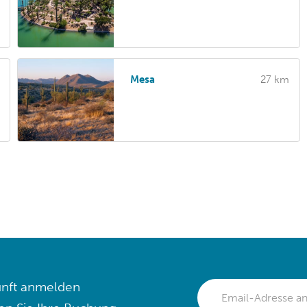
Mesa
27 km
nft anmelden