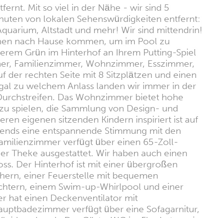
nt. Mit so viel in der Nähe - wir sind 5
nuten von lokalen Sehenswürdigkeiten entfernt:
uarium, Altstadt und mehr! Wir sind mittendrin!
können nach Hause kommen, um im Pool zu
erem Grün im Hinterhof an Ihrem Putting-Spiel
mmer, Familienzimmer, Wohnzimmer, Esszimmer,
f der rechten Seite mit 8 Sitzplätzen und einen
egal zu welchem Anlass landen wir immer in der
 Durchstreifen. Das Wohnzimmer bietet hohe
zu spielen, die Sammlung von Design- und
en eigenen sitzenden Kindern inspiriert ist auf
 abends eine entspannende Stimmung mit den
milienzimmer verfügt über einen 65-Zoll-
 der Theke ausgestattet. Wir haben auch einen
oss. Der Hinterhof ist mit einer übergroßen
hern, einer Feuerstelle mit bequemen
ichtern, einem Swim-up-Whirlpool und einer
r hat einen Deckenventilator mit
auptbadezimmer verfügt über eine Sofagarnitur,