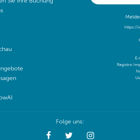
en Sie Ihre Buchung
s
Melden
https:/
chau
E-
Registro Im
angebote
N
 sagen
Us
lowAI
Folge uns: