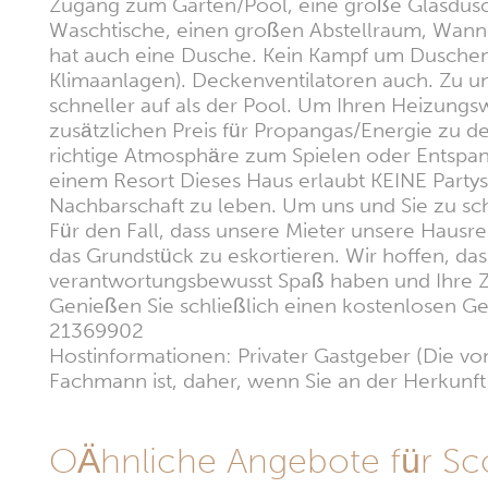
Zugang zum Garten/Pool, eine große Glasdusc
Waschtische, einen großen Abstellraum, Wanne
hat auch eine Dusche. Kein Kampf um Duschen
Klimaanlagen). Deckenventilatoren auch. Zu u
schneller auf als der Pool. Um Ihren Heizungs
zusätzlichen Preis für Propangas/Energie zu 
richtige Atmosphäre zum Spielen oder Entspann
einem Resort Dieses Haus erlaubt KEINE Partys,
Nachbarschaft zu leben. Um uns und Sie zu s
Für den Fall, dass unsere Mieter unsere Hau
das Grundstück zu eskortieren. Wir hoffen, da
verantwortungsbewusst Spaß haben und Ihre Zei
Genießen Sie schließlich einen kostenlosen
21369902
Hostinformationen: Privater Gastgeber (Die vom
Fachmann ist, daher, wenn Sie an der Herkunft i
OÄhnliche Angebote für Sco