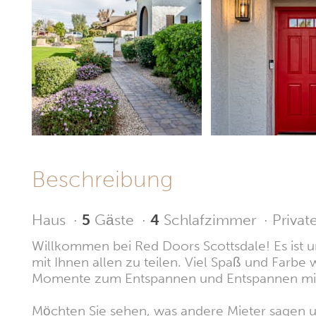
Beschreibung
Haus
·
5
Gäste
·
4
Schlafzimmer
·
Privat
Willkommen bei Red Doors Scottsdale! Es ist un
mit Ihnen allen zu teilen. Viel Spaß und Farbe 
Momente zum Entspannen und Entspannen mit 
Möchten Sie sehen, was andere Mieter sagen u