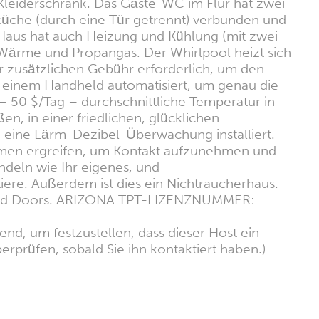
leiderschrank. Das Gäste-WC im Flur hat zwei
üche (durch eine Tür getrennt) verbunden und
Haus hat auch Heizung und Kühlung (mit zwei
 Wärme und Propangas. Der Whirlpool heizt sich
er zusätzlichen Gebühr erforderlich, um den
t einem Handheld automatisiert, um genau die
– 50 $/Tag – durchschnittliche Temperatur in
n, in einer friedlichen, glücklichen
eine Lärm-Dezibel-Überwachung installiert.
ahmen ergreifen, um Kontakt aufzunehmen und
ndeln wie Ihr eigenes, und
ere. Außerdem ist dies ein Nichtraucherhaus.
i Red Doors. ARIZONA TPT-LIZENZNUMMER:
nd, um festzustellen, dass dieser Host ein
erprüfen, sobald Sie ihn kontaktiert haben.)