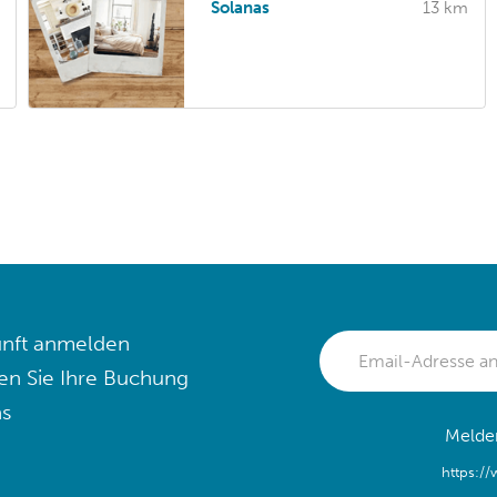
Solanas
13 km
nft anmelden
en Sie Ihre Buchung
s
Melden
https:/