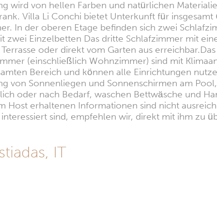
g wird von hellen Farben und natürlichen Materialien
ank. Villa Li Conchi bietet Unterkunft für insgesa
er. In der oberen Etage befinden sich zwei Schlaf
 zwei Einzelbetten Das dritte Schlafzimmer mit ein
 Terrasse oder direkt vom Garten aus erreichbar.Das
Zimmer (einschließlich Wohnzimmer) sind mit Klimaa
mten Bereich und können alle Einrichtungen nutzen
ng von Sonnenliegen und Sonnenschirmen am Pool, P
äglich oder nach Bedarf, waschen Bettwäsche und H
 Host erhaltenen Informationen sind nicht ausreiche
nteressiert sind, empfehlen wir, direkt mit ihm zu üb
tiadas, IT