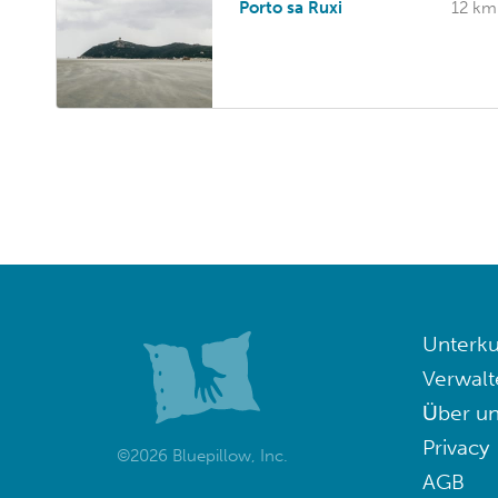
Porto sa Ruxi
12 km
Unterku
Verwalt
Über un
Privacy
©2026 Bluepillow, Inc.
AGB