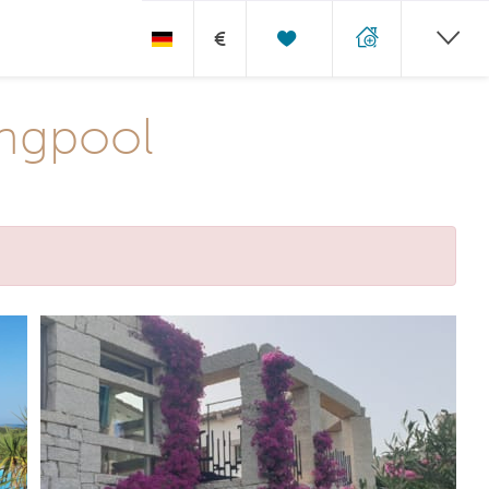
€
ingpool