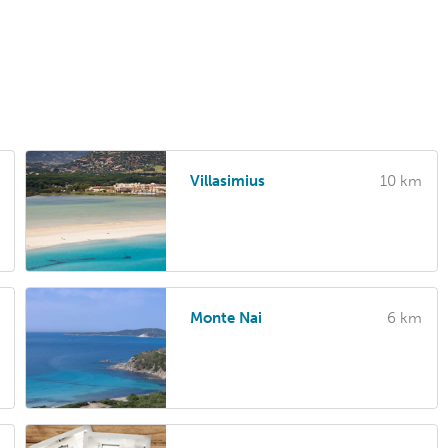
Villasimius
10 km
Monte Nai
6 km