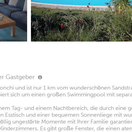
er Gastgeber
 Conchi und ist nur 1 km vom wunderschönen Sandstra
piert sich um einen großen Swimmingpool mit separ
 einem Tag- und einem Nachtbereich, die durch eine 
n Esstisch und einer bequemen Sonnenliege mit wund
nd völlig ungestörte Momente mit Ihrer Familie garan
Kinderzimmers. Es gibt große Fenster, die einen at