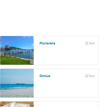
Muravera
21 km
Simius
12 km