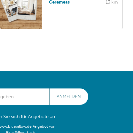
Geremeas
13 km
ANMELDEN
 Sie sich für Angebote an
/www.bluepillow.de Angebot von
Blue Pillow S.p.A