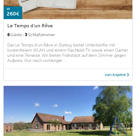
ab
260€
Le Temps d'un Rêve
·
6
Gäste
3
Schlafzimmer
Das Le Temps d'un Rêve in Durbuy bietet Unterkünfte mit
kostenfreiem WLAN und einem Flachbild-TV sowie einen Garten
und eine Terrasse. Wir bieten Frühstück auf dem Zimmer gegen
Aufpreis. Nur nach vorheriger ...
zum Angebot