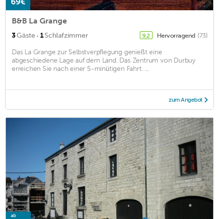
69€
B&B La Grange
·
3
Gäste
1
Schlafzimmer
Hervorragend
(73)
9,2
Das La Grange zur Selbstverpflegung genießt eine
abgeschiedene Lage auf dem Land. Das Zentrum von Durbuy
erreichen Sie nach einer 5-minütigen Fahrt. ...
zum Angebot
ab