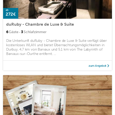
ab
272€
duRuby - Chambre de Luxe & Suite
·
6
Gäste
3
Schlafzimmer
Die Unterkunft duRuby - Chambre de Luxe & Suite verfügt über
kostenloses WLAN und bietet Übernachtungsmöglichkeiten in
Durbuy, 4,7 km von Barvaux und 5,1 km von The Labyrinth of
Barvaux-sur-Ourthe entfernt. ...
zum Angebot