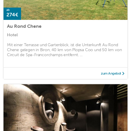
ab
274€
Au Rond Chene
Hotel
Mit einer Terrasse und Gartenblick, ist die Unterkunft Au Rond
Chene gelegen in Biron, 40 km von Plopsa Coo und 50 km von
Circuit de Spa-Francorchamps entfernt. ...
zum Angebot