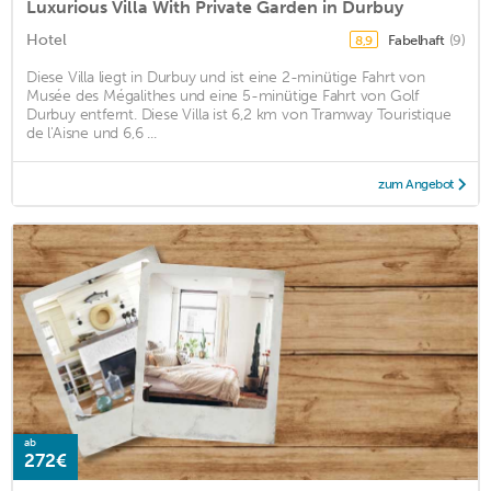
Luxurious Villa With Private Garden in Durbuy
Hotel
Fabelhaft
(9)
8,9
Diese Villa liegt in Durbuy und ist eine 2-minütige Fahrt von
Musée des Mégalithes und eine 5-minütige Fahrt von Golf
Durbuy entfernt. Diese Villa ist 6,2 km von Tramway Touristique
de l'Aisne und 6,6 ...
zum Angebot
ab
272€