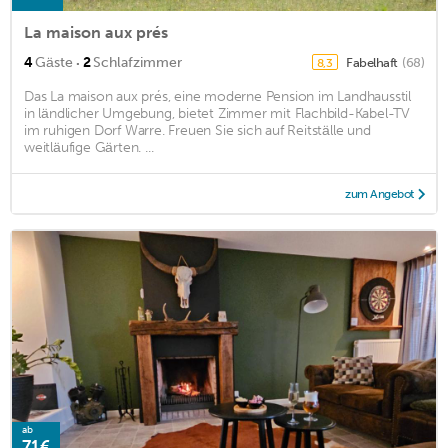
La maison aux prés
·
4
Gäste
2
Schlafzimmer
Fabelhaft
(68)
8,3
Das La maison aux prés, eine moderne Pension im Landhausstil
in ländlicher Umgebung, bietet Zimmer mit Flachbild-Kabel-TV
im ruhigen Dorf Warre. Freuen Sie sich auf Reitställe und
weitläufige Gärten. ...
zum Angebot
ab
71€