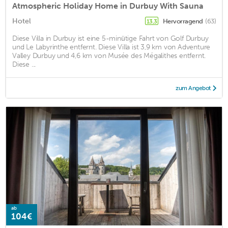
Atmospheric Holiday Home in Durbuy With Sauna
Hotel
Hervorragend
(63)
13,3
Diese Villa in Durbuy ist eine 5-minütige Fahrt von Golf Durbuy
und Le Labyrinthe entfernt. Diese Villa ist 3,9 km von Adventure
Valley Durbuy und 4,6 km von Musée des Mégalithes entfernt.
Diese ...
zum Angebot
ab
104€