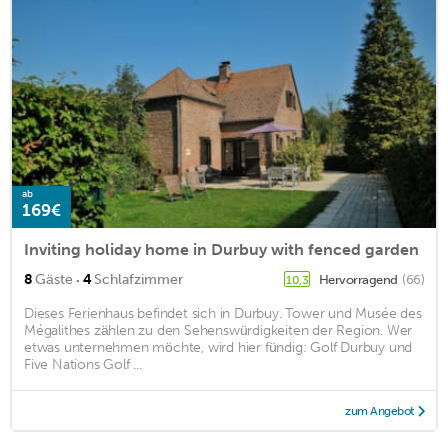
ab
169€
Inviting holiday home in Durbuy with fenced garden
·
8
Gäste
4
Schlafzimmer
Hervorragend
(66)
10,3
Dieses Ferienhaus befindet sich in Durbuy. Tower und Musée des
Mégalithes zählen zu den Sehenswürdigkeiten der Region. Wer
etwas unternehmen möchte, wird hier fündig: Golf Durbuy und
Five Nations Golf ...
zum Angebot