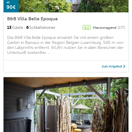
ab
90€
B&B Villa Belle Epoque
·
13
Gäste
6
Schlafzimmer
Hervorragend
(177)
9,3
Das B&B Villa Belle Epoque erwartet Sie mit einem großen
Garten in Barvaux in der Region Belgien Luxemburg, 500 m von
den Labyrinths entfernt. WLAN nutzen Sie in allen Bereichen der
Unterkunft kostenfrei. ...
zum Angebot