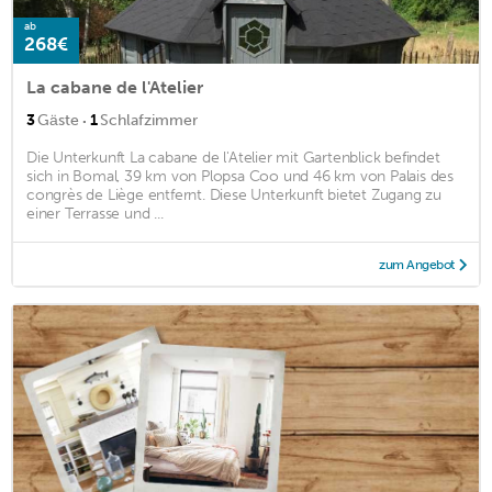
ab
268€
La cabane de l'Atelier
·
3
Gäste
1
Schlafzimmer
Die Unterkunft La cabane de l'Atelier mit Gartenblick befindet
sich in Bomal, 39 km von Plopsa Coo und 46 km von Palais des
congrès de Liège entfernt. Diese Unterkunft bietet Zugang zu
einer Terrasse und ...
zum Angebot