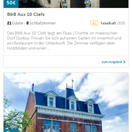
50€
B&B Aux 10 Clefs
·
21
Gäste
8
Schlafzimmer
Fabelhaft
(353)
8,1
Das B&B Aux 10 Clefs liegt am Fluss L'Ourthe im malerischen
Dorf Durbuy. Freuen Sie sich auf einen Garten im Innenhof und
ein Restaurant in der Unterkunft. Die Zimmer verfügen über
Holzböden und einen ...
zum Angebot
ab