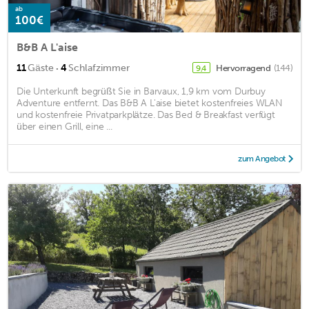
ab
100€
B&B A L'aise
·
11
Gäste
4
Schlafzimmer
Hervorragend
(144)
9,4
Die Unterkunft begrüßt Sie in Barvaux, 1,9 km vom Durbuy
Adventure entfernt. Das B&B A L'aise bietet kostenfreies WLAN
und kostenfreie Privatparkplätze. Das Bed & Breakfast verfügt
über einen Grill, eine ...
zum Angebot