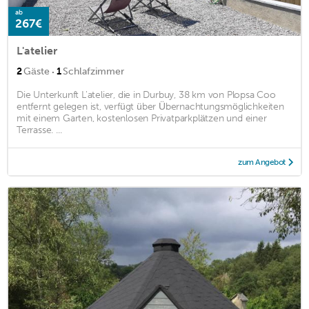
ab
267€
L'atelier
·
2
Gäste
1
Schlafzimmer
Die Unterkunft L'atelier, die in Durbuy, 38 km von Plopsa Coo
entfernt gelegen ist, verfügt über Übernachtungsmöglichkeiten
mit einem Garten, kostenlosen Privatparkplätzen und einer
Terrasse. ...
zum Angebot