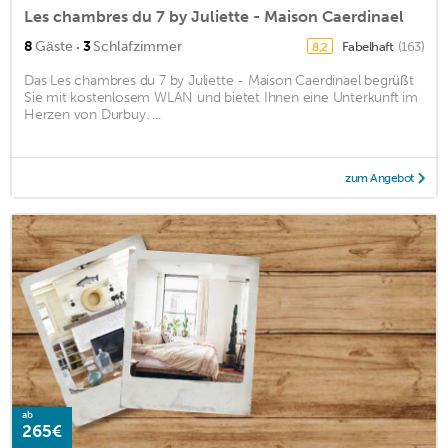
Les chambres du 7 by Juliette - Maison Caerdinael
·
8
Gäste
3
Schlafzimmer
Fabelhaft
(163)
8,2
Das Les chambres du 7 by Juliette - Maison Caerdinael begrüßt
Sie mit kostenlosem WLAN und bietet Ihnen eine Unterkunft im
Herzen von Durbuy. ...
zum Angebot
ab
265€