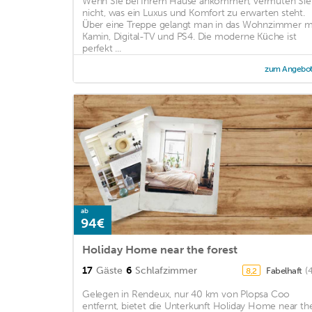
Wenn Sie bei Ihrem Hause ankommen, vermuten Sie
nicht, was ein Luxus und Komfort zu erwarten steht.
Über eine Treppe gelangt man in das Wohnzimmer m
Kamin, Digital-TV und PS4. Die moderne Küche ist
perfekt ...
zum Angebo
ab
94€
Holiday Home near the forest
17
Gäste
6
Schlafzimmer
Fabelhaft
(
8,2
Gelegen in Rendeux, nur 40 km von Plopsa Coo
entfernt, bietet die Unterkunft Holiday Home near th