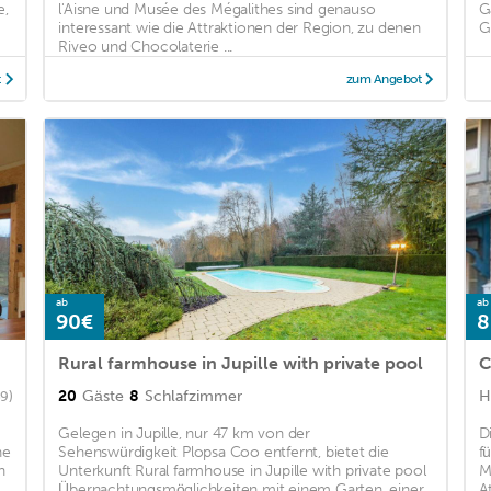
e,
l'Aisne und Musée des Mégalithes sind genauso
G
interessant wie die Attraktionen der Region, zu denen
G
Riveo und Chocolaterie ...
t
zum Angebot
ab
ab
90€
8
Rural farmhouse in Jupille with private pool
20
Gäste
8
Schlafzimmer
H
69)
Gelegen in Jupille, nur 47 km von der
D
ne
Sehenswürdigkeit Plopsa Coo entfernt, bietet die
fü
n
Unterkunft Rural farmhouse in Jupille with private pool
M
Übernachtungsmöglichkeiten mit einem Garten, einer
A