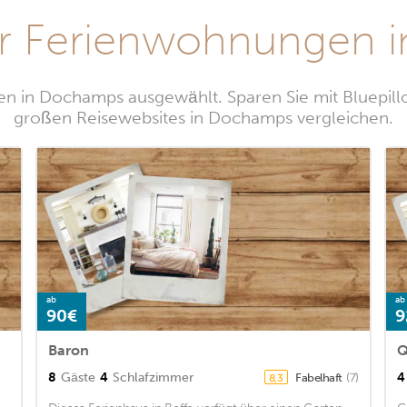
ür Ferienwohnungen 
n in Dochamps ausgewählt. Sparen Sie mit Bluepill
großen Reisewebsites in Dochamps vergleichen.
ab
ab
90€
9
Baron
8
Gäste
4
Schlafzimmer
4
Fabelhaft
(7)
8,3