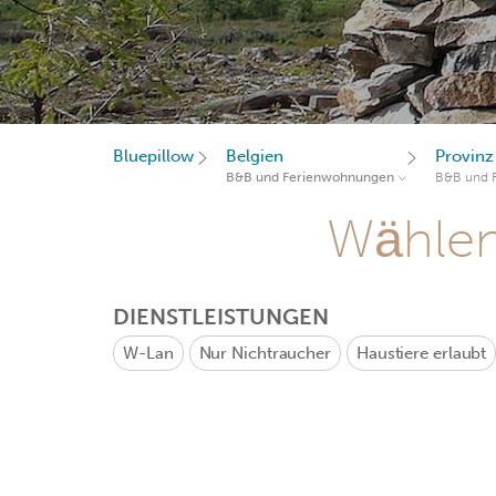
Bluepillow
Belgien
Provin
B&B und Ferienwohnungen
B&B und 
Wählen 
DIENSTLEISTUNGEN
W-Lan
Nur Nichtraucher
Haustiere erlaubt