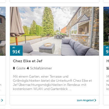
ab
ab
91€
9
Chez Elke et Jef
H
8
Gäste
4
Schlafzimmer
1
Mit einem Garten, einer Terrasse und
M
Grillmöglichkeiten bietet die Unterkunft Chez Elke et
e
n
Jef Übernachtungsmöglichkeiten in Rendeux mit
h
.
kostenlosem WLAN und Gartenblick. ...
k
t
zum Angebot