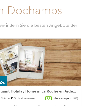
in Dochamps
ow indem Sie die besten Angebote der
2€
Quaint Holiday Home in La Roche en Ardenne with Garden
Gäste
2
Schlafzimmer
Hervorragend
(61)
9,2