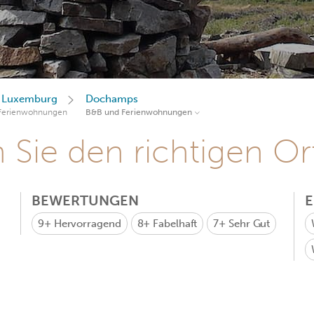
z Luxemburg
Dochamps
Ferienwohnungen
B&B und Ferienwohnungen
Sie den richtigen Ort
BEWERTUNGEN
9+
Hervorragend
8+
Fabelhaft
7+
Sehr Gut