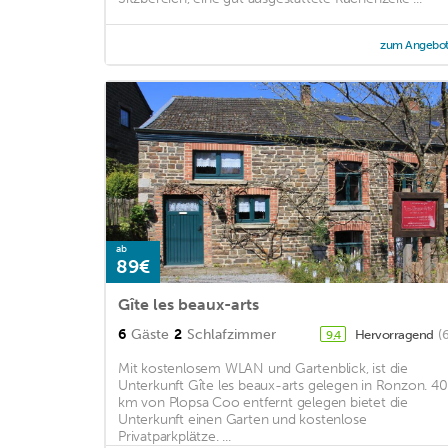
zum Angebo
ab
89€
Gîte les beaux-arts
6
Gäste
2
Schlafzimmer
Hervorragend
(
9,4
Mit kostenlosem WLAN und Gartenblick, ist die
Unterkunft Gîte les beaux-arts gelegen in Ronzon. 40
km von Plopsa Coo entfernt gelegen bietet die
Unterkunft einen Garten und kostenlose
Privatparkplätze. ...