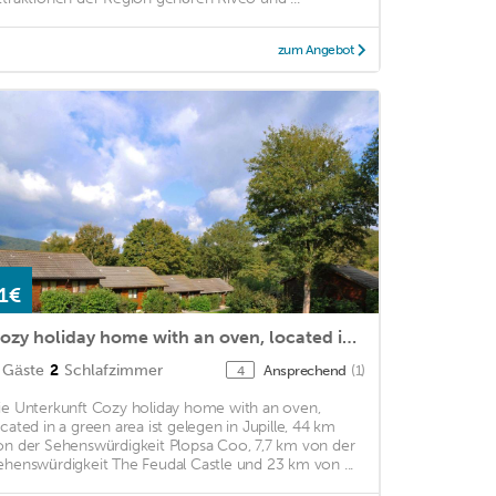
zum Angebot
1€
Cozy holiday home with an oven, located in a green area
Gäste
2
Schlafzimmer
Ansprechend
(1)
4
ie Unterkunft Cozy holiday home with an oven,
ocated in a green area ist gelegen in Jupille, 44 km
on der Sehenswürdigkeit Plopsa Coo, 7,7 km von der
ehenswürdigkeit The Feudal Castle und 23 km von ...