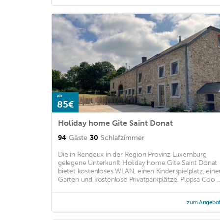
ab
85€
Holiday home Gite Saint Donat
94
Gäste
30
Schlafzimmer
Die in Rendeux in der Region Provinz Luxemburg
gelegene Unterkunft Holiday home Gite Saint Donat
bietet kostenloses WLAN, einen Kinderspielplatz, eine
Garten und kostenlose Privatparkplätze. Plopsa Coo ..
zum Angebo