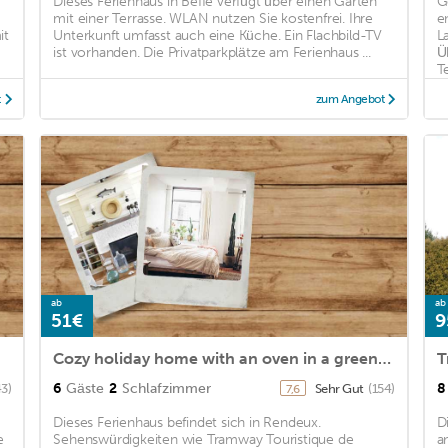
Dieses Ferienhaus in Beffe verfügt über einen Garten
G
mit einer Terrasse. WLAN nutzen Sie kostenfrei. Ihre
e
it
Unterkunft umfasst auch eine Küche. Ein Flachbild-TV
L
ist vorhanden. Die Privatparkplätze am Ferienhaus ...
Ü
Te
t
zum Angebot
ab
ab
51€
9
Cozy holiday home with an oven in a green area
6
Gäste
2
Schlafzimmer
8
43)
Sehr Gut
(154)
7,6
Dieses Ferienhaus befindet sich in Rendeux.
D
e
Sehenswürdigkeiten wie Tramway Touristique de
a