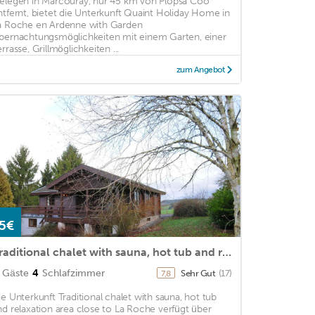
elegen in Marcouray, nur 45 km von Plopsa Coo
ntfernt, bietet die Unterkunft Quaint Holiday Home in
a Roche en Ardenne with Garden
bernachtungsmöglichkeiten mit einem Garten, einer
rrasse, Grillmöglichkeiten ...
zum Angebot
5€
Traditional chalet with sauna, hot tub and relaxation area close to La Roche
Gäste
4
Schlafzimmer
Sehr Gut
(17)
7,8
ie Unterkunft Traditional chalet with sauna, hot tub
nd relaxation area close to La Roche verfügt über