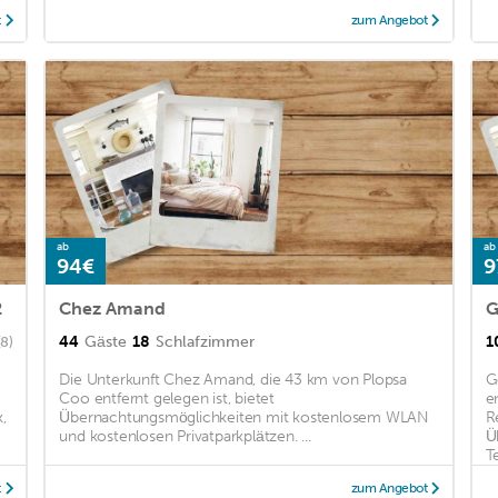
t
zum Angebot
ab
ab
94€
9
2
Chez Amand
44
Gäste
18
Schlafzimmer
1
(8)
Die Unterkunft Chez Amand, die 43 km von Plopsa
G
Coo entfernt gelegen ist, bietet
e
,
Übernachtungsmöglichkeiten mit kostenlosem WLAN
R
und kostenlosen Privatparkplätzen. ...
Ü
Te
t
zum Angebot