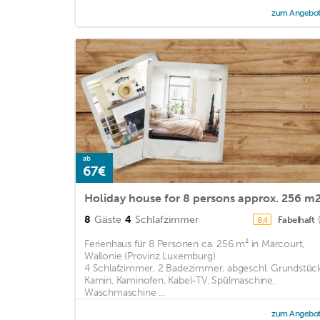
zum Angebo
ab
67€
Holiday house for 8 persons approx. 256 m
8
Gäste
4
Schlafzimmer
Fabelhaft
8,4
Ferienhaus für 8 Personen ca. 256 m² in Marcourt,
Wallonie (Provinz Luxemburg)
4 Schlafzimmer, 2 Badezimmer, abgeschl. Grundstück
Kamin, Kaminofen, Kabel-TV, Spülmaschine,
Waschmaschine ...
zum Angebo