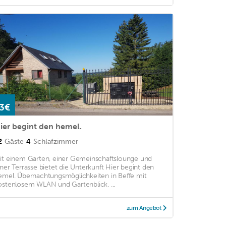
3€
ier begint den hemel.
2
Gäste
4
Schlafzimmer
it einem Garten, einer Gemeinschaftslounge und
iner Terrasse bietet die Unterkunft Hier begint den
emel. Übernachtungsmöglichkeiten in Beffe mit
ostenlosem WLAN und Gartenblick. ...
zum Angebot