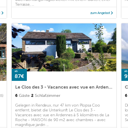
Terrasse, ...
t
zum Angebot
ab
ab
87€
9
Le Clos des 3 - Vacances avec vue en Ardennes à 5 kilomètres de La Roche - MAISON de 90 m2 avec chambres - avec magnifique jardin
6
Gäste
2
Schlafzimmer
6
65)
Gelegen in Rendeux, nur 47 km von Plopsa Coo
D
entfernt, bietet die Unterkunft Le Clos des 3 -
l
Vacances avec vue en Ardennes à 5 kilomètres de La
v
Roche - MAISON de 90 m2 avec chambres - avec
S
magnifique jardin ...