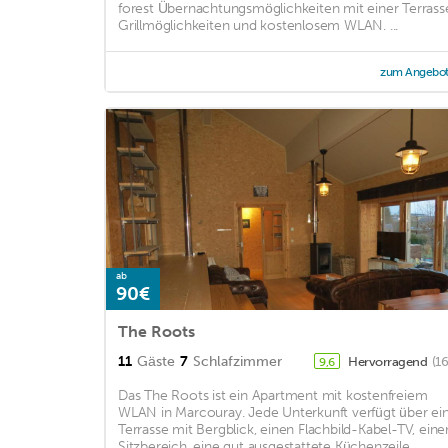
forest Übernachtungsmöglichkeiten mit einer Terrass
Grillmöglichkeiten und kostenlosem WLAN. ...
zum Angebo
ab
90€
The Roots
11
Gäste
7
Schlafzimmer
Hervorragend
(1
9,6
Das The Roots ist ein Apartment mit kostenfreiem
WLAN in Marcouray. Jede Unterkunft verfügt über ei
Terrasse mit Bergblick, einen Flachbild-Kabel-TV, eine
Sitzbereich, eine gut ausgestattete Küchenzeile ...