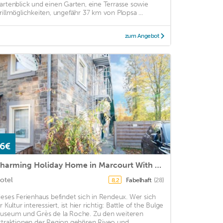
artenblick und einen Garten, eine Terrasse sowie
rillmöglichkeiten, ungefähr 37 km von Plopsa ...
zum Angebot
6€
Charming Holiday Home in Marcourt With Garden and Terrace
otel
Fabelhaft
(28)
8,2
ieses Ferienhaus befindet sich in Rendeux. Wer sich
r Kultur interessiert, ist hier richtig: Battle of the Bulge
useum und Grès de la Roche. Zu den weiteren
ttraktionen der Region gehören Riveo und ...