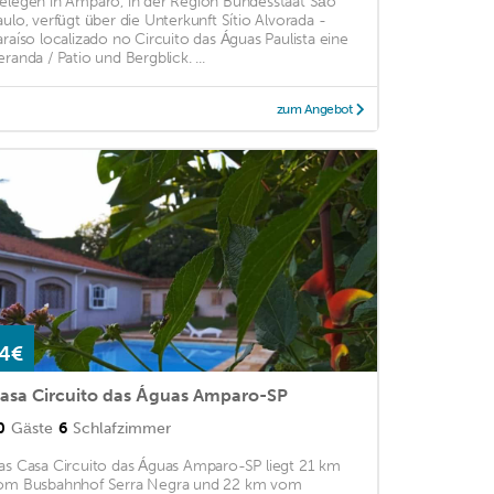
elegen in Amparo, in der Region Bundesstaat São
aulo, verfügt über die Unterkunft Sítio Alvorada -
araíso localizado no Circuito das Águas Paulista eine
eranda / Patio und Bergblick. ...
zum Angebot
4€
asa Circuito das Águas Amparo-SP
0
Gäste
6
Schlafzimmer
as Casa Circuito das Águas Amparo-SP liegt 21 km
om Busbahnhof Serra Negra und 22 km vom