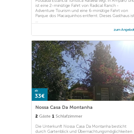
Pousada Estância Turística Rafaela liegt in Amparo un
ist eine 2-minütige Fahrt von Radical Ranch -
Adventure Tourism und eine 6-minütige Fahrt von
Parque dos Macaquinhos entfernt. Dieses Gasthaus is
...
zum Angebo
ab
33€
Nossa Casa Da Montanha
2
Gäste
1
Schlafzimmer
Die Unterkunft Nossa Casa Da Montanha besticht
durch Gartenblick und Übernachtungsmöglichkeiten