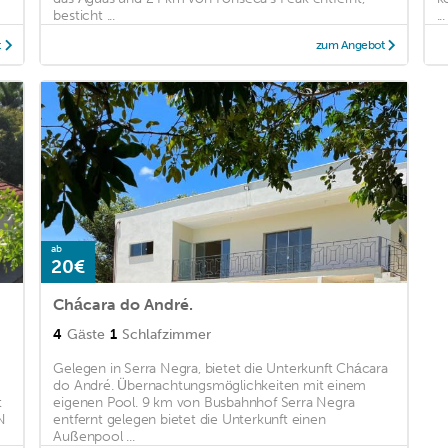
besticht ...
...
t
zum Angebot
ab
20€
Chácara do André.
4
Gäste
1
Schlafzimmer
Gelegen in Serra Negra, bietet die Unterkunft Chácara
do André. Übernachtungsmöglichkeiten mit einem
t
eigenen Pool. 9 km von Busbahnhof Serra Negra
N
entfernt gelegen bietet die Unterkunft einen
Außenpool ...