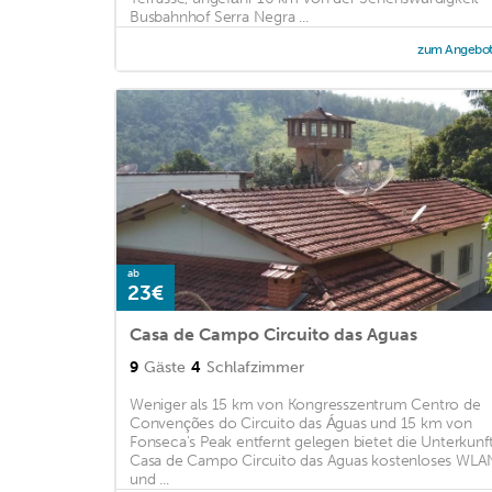
Busbahnhof Serra Negra ...
zum Angebo
ab
23€
Casa de Campo Circuito das Aguas
9
Gäste
4
Schlafzimmer
Weniger als 15 km von Kongresszentrum Centro de
Convenções do Circuito das Águas und 15 km von
Fonseca's Peak entfernt gelegen bietet die Unterkunf
Casa de Campo Circuito das Aguas kostenloses WLA
und ...