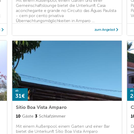
d
Mit einem Außenpool, einem Garten und einer
G
Gemeinschaftslounge bietet die Unterkunft Casa
P
aconchegante e grande no Circuito das Águas Paulista
P
t
- cem por cento privativa
V
Übernachtungsmöglichkeiten in Amparo ...
t
zum Angebot
ab
ab
31€
2
Sítio Boa Vista Amparo
C
10
Gäste
3
Schlafzimmer
1
Mit einem Außenpool, einem Garten und einer Bar
D
bietet die Unterkunft Sítio Boa Vista Amparo
v