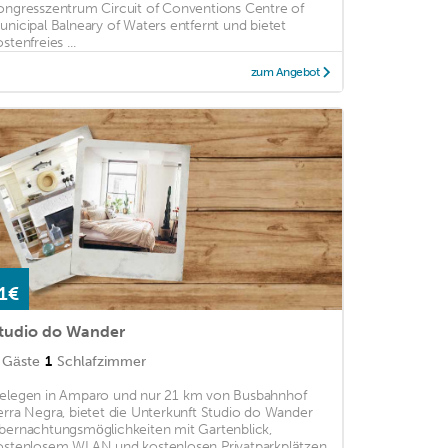
ongresszentrum Circuit of Conventions Centre of
unicipal Balneary of Waters entfernt und bietet
stenfreies ...
zum Angebot
1€
tudio do Wander
Gäste
1
Schlafzimmer
elegen in Amparo und nur 21 km von Busbahnhof
erra Negra, bietet die Unterkunft Studio do Wander
bernachtungsmöglichkeiten mit Gartenblick,
ostenlosem WLAN und kostenlosen Privatparkplätzen.