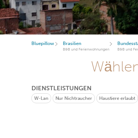
Bluepillow
Brasilien
Bundesst
B&B und Ferienwohnungen
B&B und Fe
Wählen 
DIENSTLEISTUNGEN
W-Lan
Nur Nichtraucher
Haustiere erlaubt