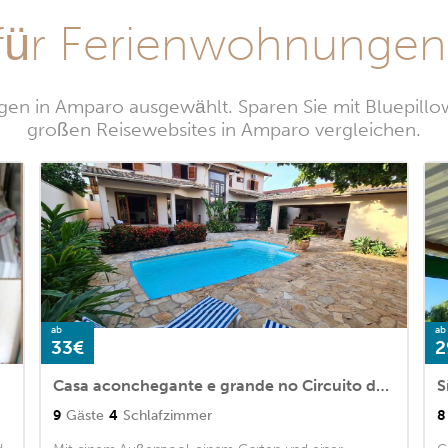
für Ferienwohnungen
en in Amparo ausgewählt. Sparen Sie mit Bluepillo
großen Reisewebsites in Amparo vergleichen.
ab
ab
33€
2
Casa aconchegante e grande no Circuito das Águas Paulista - cem por cento privativa
9
Gäste
4
Schlafzimmer
8