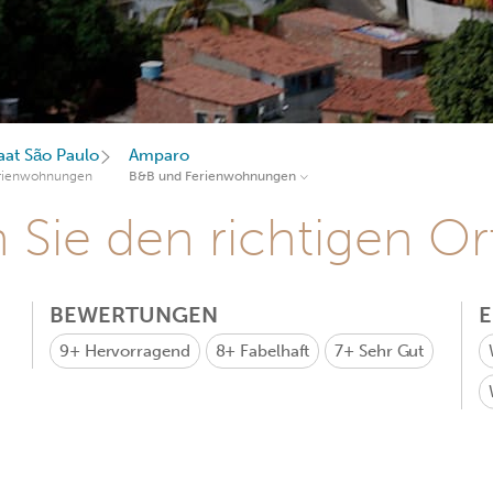
aat São Paulo
Amparo
rienwohnungen
B&B und Ferienwohnungen
Sie den richtigen Ort
BEWERTUNGEN
9+
Hervorragend
8+
Fabelhaft
7+
Sehr Gut