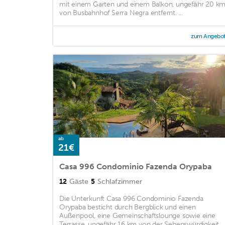
mit einem Garten und einem Balkon, ungefähr 20 k
von Busbahnhof Serra Negra entfernt. ...
zum Angebo
ab
21€
Casa 996 Condominio Fazenda Orypaba
12
Gäste
5
Schlafzimmer
Die Unterkunft Casa 996 Condominio Fazenda
Orypaba besticht durch Bergblick und einen
Außenpool, eine Gemeinschaftslounge sowie eine
Terrasse, ungefähr 16 km von der Sehenswürdigkeit