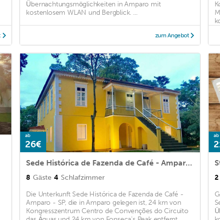
m
Übernachtungsmöglichkeiten in Amparo mit
K
kostenlosem WLAN und Bergblick. ...
M
ko
t
zum Angebot
ab
ab
26€
2
Sede Histórica de Fazenda de Café - Amparo - SP
S
8
Gäste
4
Schlafzimmer
2
Die Unterkunft Sede Histórica de Fazenda de Café -
G
Amparo - SP, die in Amparo gelegen ist, 24 km von
S
Kongresszentrum Centro de Convenções do Circuito
Ü
das Águas und 24 km von Fonseca's Peak entfernt,
k