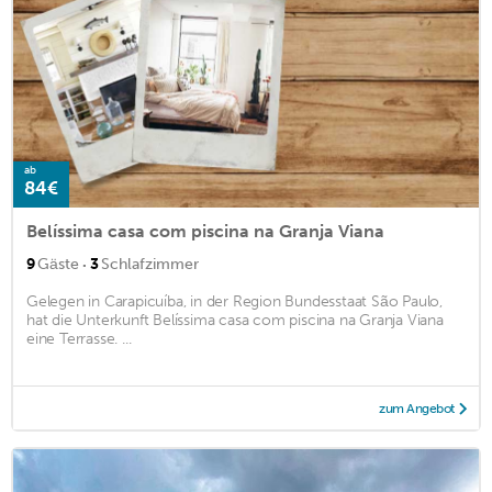
ab
84€
Belíssima casa com piscina na Granja Viana
·
9
Gäste
3
Schlafzimmer
Gelegen in Carapicuíba, in der Region Bundesstaat São Paulo,
hat die Unterkunft Belíssima casa com piscina na Granja Viana
eine Terrasse. ...
zum Angebot