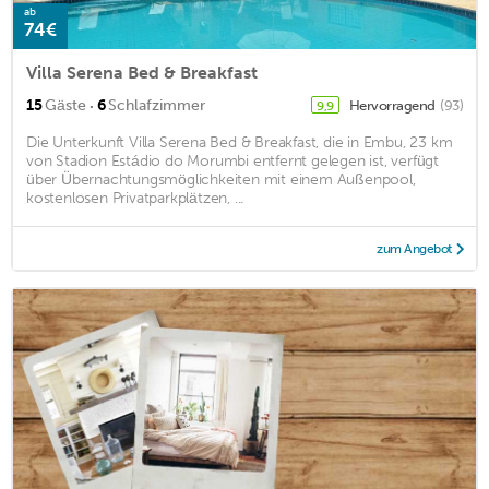
ab
74€
Villa Serena Bed & Breakfast
·
15
Gäste
6
Schlafzimmer
Hervorragend
(93)
9,9
Die Unterkunft Villa Serena Bed & Breakfast, die in Embu, 23 km
von Stadion Estádio do Morumbi entfernt gelegen ist, verfügt
über Übernachtungsmöglichkeiten mit einem Außenpool,
kostenlosen Privatparkplätzen, ...
zum Angebot