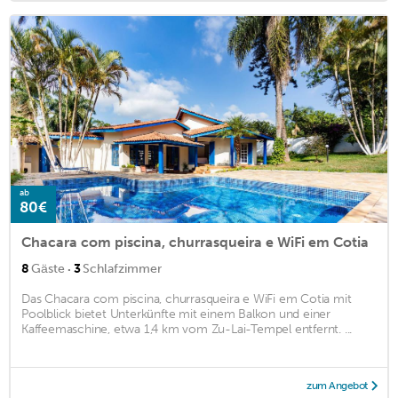
ab
80€
Chacara com piscina, churrasqueira e WiFi em Cotia
·
8
Gäste
3
Schlafzimmer
Das Chacara com piscina, churrasqueira e WiFi em Cotia mit
Poolblick bietet Unterkünfte mit einem Balkon und einer
Kaffeemaschine, etwa 1,4 km vom Zu-Lai-Tempel entfernt. ...
zum Angebot