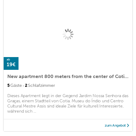
ab
19€
New apartment 800 meters from the center of Cotia and saves time and banks
·
5
Gäste
2
Schlafzimmer
Dieses Apartment liegt in der Gegend Jardim Nossa Senhora das
Graças, einem Stadtteil von Cotia. Museu do Índio und Centro
Cultural Mestre Assis sind ideale Ziele für kulturell Interessierte,
während sich ...
zum Angebot