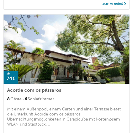
zum Angebot
ab
74€
Acorde com os pássaros
·
8
Gäste
6
Schlafzimmer
Mit einem Außenpool, einem Garten und einer Terrasse bietet
die Unterkunft Acorde com os pássaros
Übernachtungsmöglichkeiten in Carapicuíba mit kostenlosem
WLAN und Stadtblick. ...