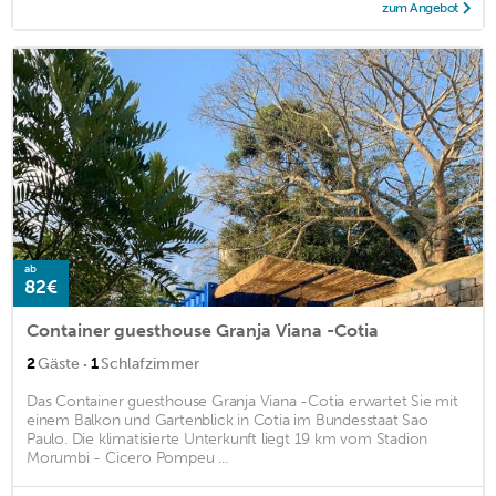
zum Angebot
ab
82€
Container guesthouse Granja Viana -Cotia
·
2
Gäste
1
Schlafzimmer
Das Container guesthouse Granja Viana -Cotia erwartet Sie mit
einem Balkon und Gartenblick in Cotia im Bundesstaat Sao
Paulo. Die klimatisierte Unterkunft liegt 19 km vom Stadion
Morumbi - Cicero Pompeu ...