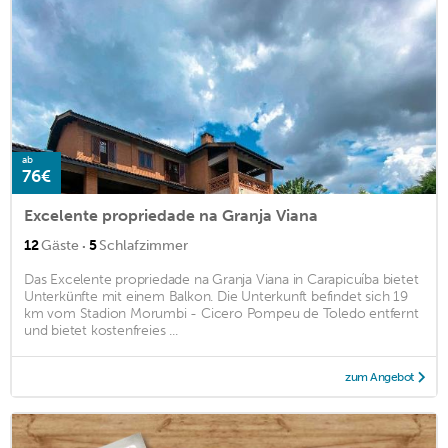
ab
76€
Excelente propriedade na Granja Viana
·
12
Gäste
5
Schlafzimmer
Das Excelente propriedade na Granja Viana in Carapicuíba bietet
Unterkünfte mit einem Balkon. Die Unterkunft befindet sich 19
km vom Stadion Morumbi - Cicero Pompeu de Toledo entfernt
und bietet kostenfreies ...
zum Angebot