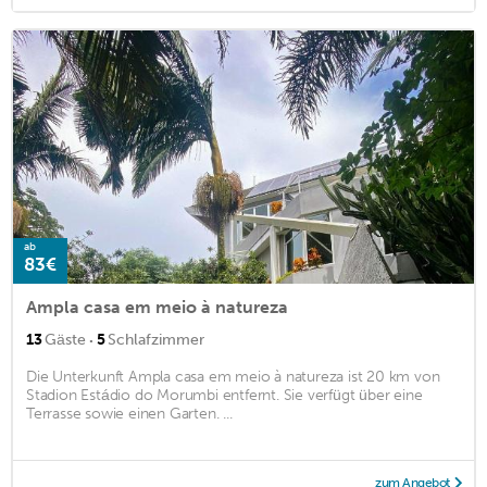
ab
83€
Ampla casa em meio à natureza
·
13
Gäste
5
Schlafzimmer
Die Unterkunft Ampla casa em meio à natureza ist 20 km von
Stadion Estádio do Morumbi entfernt. Sie verfügt über eine
Terrasse sowie einen Garten. ...
zum Angebot