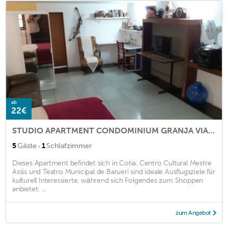
ab
22€
STUDIO APARTMENT CONDOMINIUM GRANJA VIANA COTIA
·
5
Gäste
1
Schlafzimmer
Dieses Apartment befindet sich in Cotia. Centro Cultural Mestre
Assis und Teatro Municipal de Barueri sind ideale Ausflugsziele für
kulturell Interessierte, während sich Folgendes zum Shoppen
anbietet: ...
zum Angebot