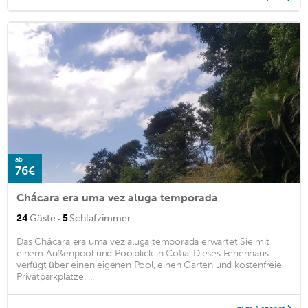
ab
76€
Chácara era uma vez aluga temporada
·
24
Gäste
5
Schlafzimmer
Das Chácara era uma vez aluga temporada erwartet Sie mit
einem Außenpool und Poolblick in Cotia. Dieses Ferienhaus
verfügt über einen eigenen Pool, einen Garten und kostenfreie
Privatparkplätze. ...