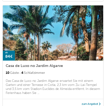
ab
84€
Casa de Luxo no Jardim Algarve
·
10
Gäste
4
Schlafzimmer
Das Casa de Luxo no Jardim Algarve erwartet Sie mit einem
Garten und einer Terrasse in Cotia, 2,3 km vom Zu-Lai-Tempel
und 3,5 km vom Stadion Euclides de Almeida entfernt. In diesem
Ferienhaus haben Sie ...
zum Angebot