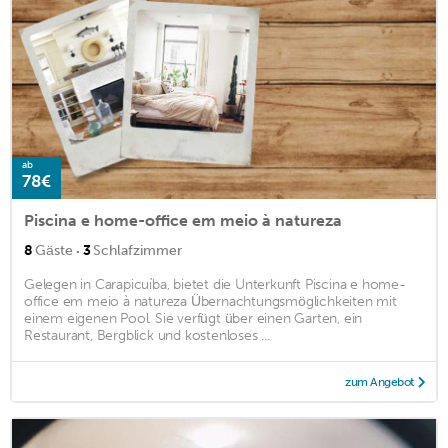
ab
78€
Piscina e home-office em meio à natureza
·
8
Gäste
3
Schlafzimmer
Gelegen in Carapicuíba, bietet die Unterkunft Piscina e home-
office em meio à natureza Übernachtungsmöglichkeiten mit
einem eigenen Pool. Sie verfügt über einen Garten, ein
Restaurant, Bergblick und kostenloses ...
zum Angebot