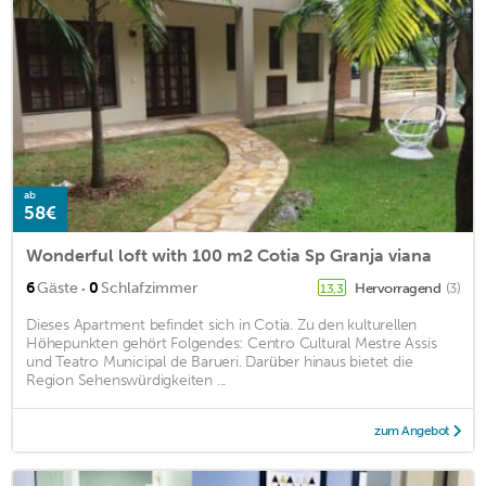
ab
58€
Wonderful loft with 100 m2 Cotia Sp Granja viana
·
6
Gäste
0
Schlafzimmer
Hervorragend
(3)
13,3
Dieses Apartment befindet sich in Cotia. Zu den kulturellen
Höhepunkten gehört Folgendes: Centro Cultural Mestre Assis
und Teatro Municipal de Barueri. Darüber hinaus bietet die
Region Sehenswürdigkeiten ...
zum Angebot