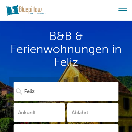
B&B &
Ferienwohnungen in
Feliz