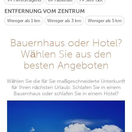
9+
Hervorragend
8+
Fabelhaft
7+
Sehr Gut
ENTFERNUNG VOM ZENTRUM
Weniger als 1 km
Weniger als 3 km
Weniger als 5 km
Bauernhaus oder Hotel?
Wählen Sie aus den
besten Angeboten
Wählen Sie die für Sie maßgeschneiderte Unterkunft
für Ihren nächsten Urlaub: Schlafen Sie in einem
Bauernhaus oder schlafen Sie in einem Hotel?