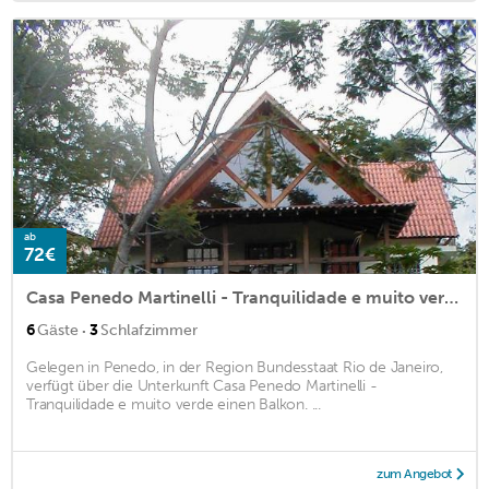
ab
72€
Casa Penedo Martinelli - Tranquilidade e muito verde
·
6
Gäste
3
Schlafzimmer
Gelegen in Penedo, in der Region Bundesstaat Rio de Janeiro,
verfügt über die Unterkunft Casa Penedo Martinelli -
Tranquilidade e muito verde einen Balkon. ...
zum Angebot