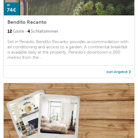
ab
74€
Bendito Recanto
·
12
Gäste
4
Schlafzimmer
Set in Penedo, Bendito Recanto provides accommodation with
air conditioning and access to a garden. A continental breakfast
is available daily at the property. Penedo's downtown is 200
metres from the ...
zum Angebot