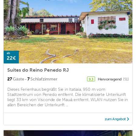
ab
22€
Suites do Reino Penedo RJ
·
27
Gäste
7
Schlafzimmer
Hervorragend
(51)
9,3
Dieses Ferienhaus begrüßt Sie in Itatiaia, 950 m vom
Stadtzentrum von Penedo entfernt. Die klimatisierte Unterkunft
liegt 33 km von Visconde de Mauá entfernt. WLAN nutzen Sie in
allen Bereichen der Unterkunft ...
zum Angebot