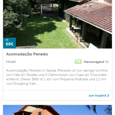
ab
68€
Acomodação Penedo
Hotel
Hervorragend
(6)
13,3
Acomodação Penedo in Itatiaia (Penedo) ist nur wenige Schritte
von Vale do Paraíba und 4 Gehminuten von Casa do Chocolate
entfernt. Dieses B&B ist 1 km von Pequena Finlândia und 1,1 km
von Shopping Vale ...
zum Angebot