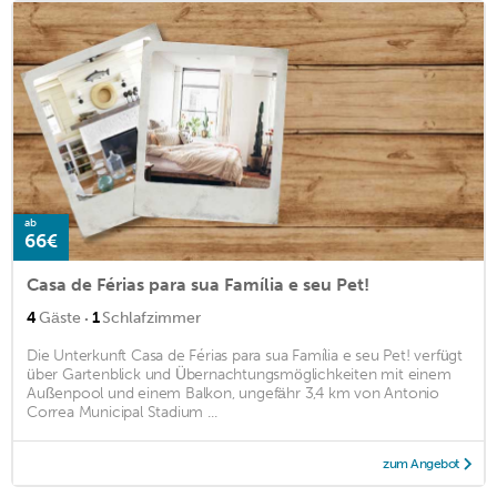
ab
66€
Casa de Férias para sua Família e seu Pet!
·
4
Gäste
1
Schlafzimmer
Die Unterkunft Casa de Férias para sua Família e seu Pet! verfügt
über Gartenblick und Übernachtungsmöglichkeiten mit einem
Außenpool und einem Balkon, ungefähr 3,4 km von Antonio
Correa Municipal Stadium ...
zum Angebot