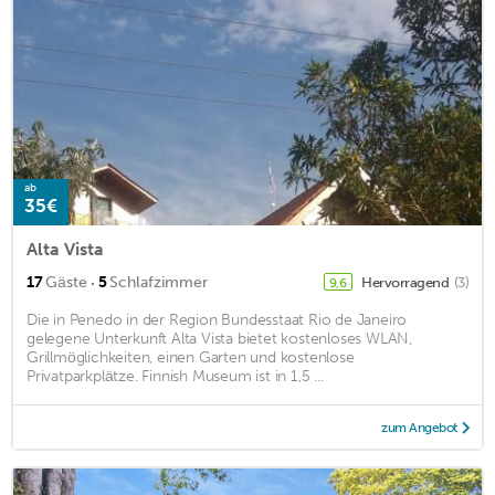
ab
35€
Alta Vista
·
17
Gäste
5
Schlafzimmer
Hervorragend
(3)
9,6
Die in Penedo in der Region Bundesstaat Rio de Janeiro
gelegene Unterkunft Alta Vista bietet kostenloses WLAN,
Grillmöglichkeiten, einen Garten und kostenlose
Privatparkplätze. Finnish Museum ist in 1,5 ...
zum Angebot