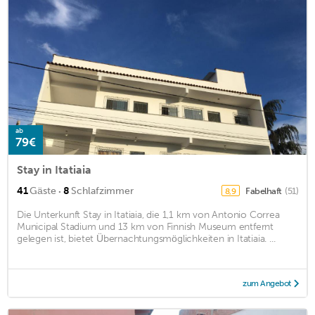
ab
79€
Stay in Itatiaia
·
41
Gäste
8
Schlafzimmer
Fabelhaft
(51)
8,9
Die Unterkunft Stay in Itatiaia, die 1,1 km von Antonio Correa
Municipal Stadium und 13 km von Finnish Museum entfernt
gelegen ist, bietet Übernachtungsmöglichkeiten in Itatiaia. ...
zum Angebot