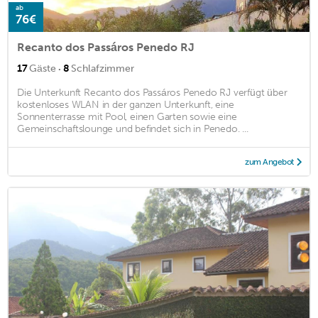
ab
76€
Recanto dos Passáros Penedo RJ
·
17
Gäste
8
Schlafzimmer
Die Unterkunft Recanto dos Passáros Penedo RJ verfügt über
kostenloses WLAN in der ganzen Unterkunft, eine
Sonnenterrasse mit Pool, einen Garten sowie eine
Gemeinschaftslounge und befindet sich in Penedo. ...
zum Angebot