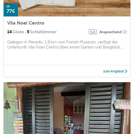
ab
77€
Vila Noel Centro
·
14
Gäste
5
Schlafzimmer
Ansprechend
(2)
5,8
Gelegen in Penedo, 1,9 km von Finnish Museum, verfügt die
Unterkunft Vila Noel Centro über einen Garten und Bergblick. ...
zum Angebot