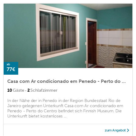
ab
77€
Casa com Ar condicionado em Penedo - Perto do Centro
·
10
Gäste
2
Schlafzimmer
In der Nähe der in Penedo in der Region Bundesstaat Rio de
Janeiro gelegenen Unterkunft Casa com Ar condicionado em
Penedo - Perto do Centro befindet sich Finnish Museum. Die
Unterkunft bietet kostenloses ...
zum Angebot