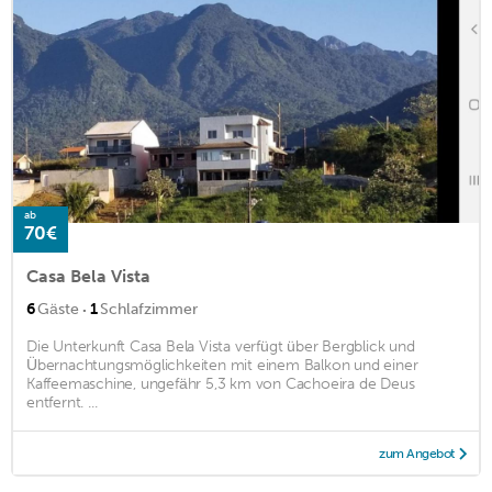
ab
70€
Casa Bela Vista
·
6
Gäste
1
Schlafzimmer
Die Unterkunft Casa Bela Vista verfügt über Bergblick und
Übernachtungsmöglichkeiten mit einem Balkon und einer
Kaffeemaschine, ungefähr 5,3 km von Cachoeira de Deus
entfernt. ...
zum Angebot