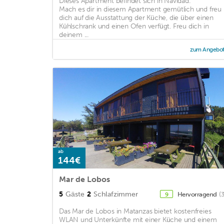
Dieses Apartment befindet sich in Navidad.
Mach es dir in diesem Apartment gemütlich und freu
dich auf die Ausstattung der Küche, die über einen
Kühlschrank und einen Ofen verfügt. Freu dich in
deinem ...
zum Angebo
ab
144€
Mar de Lobos
5
Gäste
2
Schlafzimmer
Hervorragend
(
9
Das Mar de Lobos in Matanzas bietet kostenfreies
WLAN und Unterkünfte mit einer Küche und einem