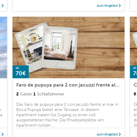
t
zum Angebot
ab
ab
70€
7
Faro de pupuya para 2 con jacuzzi frente al mar
C
2
Gäste
1
Schlafzimmer
6
Das Faro de pupuya para 2 con jacuzzi frente al mar in
D
m
Boca Pupuya bietet eine Terrasse. In diesem
e
ga
Apartment haben Sie Zugang zu einer voll
k
ausgestatteten Küche. Die Privatparkplätze am
d
Apartment nutzen ...
S
t
zum Angebot