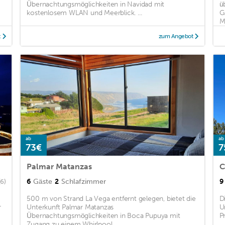
Übernachtungsmöglichkeiten in Navidad mit
ü
kostenlosem WLAN und Meerblick. ...
G
M
t
zum Angebot
ab
ab
73€
7
Palmar Matanzas
C
6
Gäste
2
Schlafzimmer
9
(6)
500 m von Strand La Vega entfernt gelegen, bietet die
D
r
Unterkunft Palmar Matanzas
U
Übernachtungsmöglichkeiten in Boca Pupuya mit
Pr
Zugang zu einem Whirlpool. ...