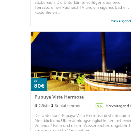
Sitzbereich. Die Unterkünfte verfügen über eine
Terrasse, einen Flachbild-TV und ein eigenes Bad mit
kostenfreien ...
zum Angebo
ab
80€
Pupuya Vista Hermosa
4
Gäste
1
Schlafzimmer
Hervorragend
9,6
Die Unterkunft Pupuya Vista Hermosa besticht durch
Meerblick und Übernachtungsmöglichkeiten mit eine
Veranda / Patio und einem Wasserkocher, ungefähr 1
km von Strand La Vega entfernt. ...