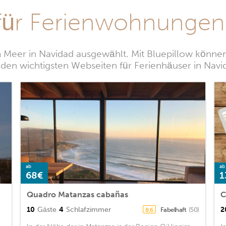
für Ferienwohnungen 
 Meer in Navidad ausgewählt. Mit Bluepillow können 
 den wichtigsten Webseiten für Ferienhäuser in Navi
ab
ab
68€
1
Quadro Matanzas cabañas
C
10
Gäste
4
Schlafzimmer
2
Fabelhaft
(50)
8,6