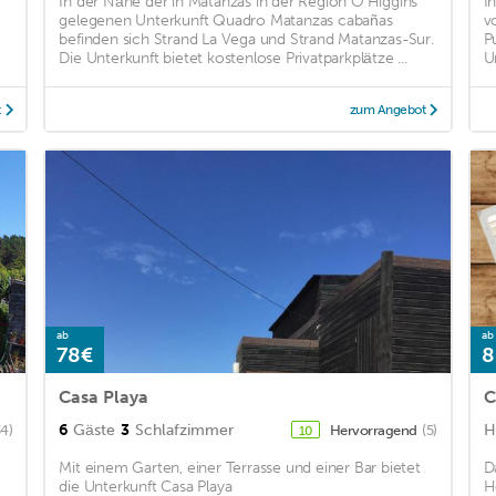
In der Nähe der in Matanzas in der Region O'Higgins
I
gelegenen Unterkunft Quadro Matanzas cabañas
v
befinden sich Strand La Vega und Strand Matanzas-Sur.
P
Die Unterkunft bietet kostenlose Privatparkplätze ...
U
t
zum Angebot
ab
ab
78€
8
Casa Playa
C
6
Gäste
3
Schlafzimmer
H
34)
Hervorragend
(5)
10
Mit einem Garten, einer Terrasse und einer Bar bietet
D
die Unterkunft Casa Playa
H