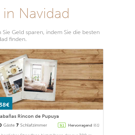
in Navidad
Sie Geld sparen, indem Sie die besten
dad finden.
38€
abañas Rincon de Pupuya
0
Gäste
7
Schlafzimmer
Hervorragend
(61)
9,1