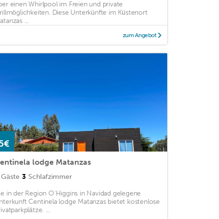
ber einen Whirlpool im Freien und private
rillmöglichkeiten. Diese Unterkünfte im Küstenort
atanzas ...
zum Angebot
5€
entinela lodge Matanzas
Gäste
3
Schlafzimmer
ie in der Region O'Higgins in Navidad gelegene
nterkunft Centinela lodge Matanzas bietet kostenlose
ivatparkplätze. ...