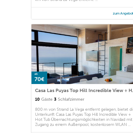
zum Angebo
ab
70€
Casa Las Pu
10
Gäste
3
Schlafzimmer
800 m von Strand La Vega entfernt gelegen, bietet d
Unterkunft Casa Las Puyas Top Hill Incredible View +
Hot Tub Übernachtungsmöglichkeiten in Navidad mit
Zugang zu einem Außenpool, kostenlosem WLAN ...