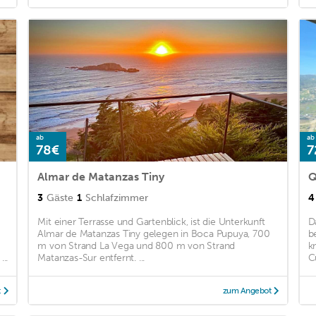
ab
ab
78€
7
Almar de Matanzas Tiny
Q
3
Gäste
1
Schlafzimmer
4
Mit einer Terrasse und Gartenblick, ist die Unterkunft
D
Almar de Matanzas Tiny gelegen in Boca Pupuya, 700
b
m von Strand La Vega und 800 m von Strand
k
..
Matanzas-Sur entfernt. ...
C
t
zum Angebot