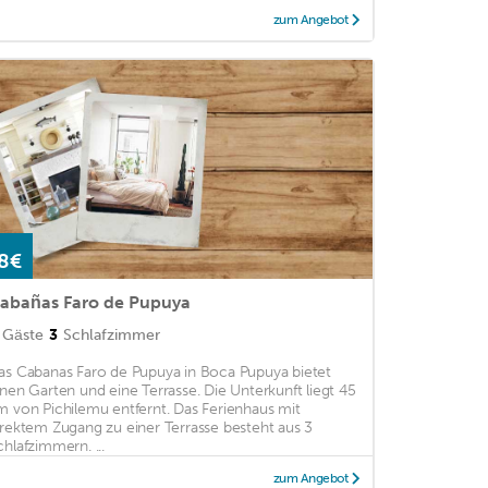
zum Angebot
8€
abañas Faro de Pupuya
Gäste
3
Schlafzimmer
as Cabanas Faro de Pupuya in Boca Pupuya bietet
inen Garten und eine Terrasse. Die Unterkunft liegt 45
m von Pichilemu entfernt. Das Ferienhaus mit
irektem Zugang zu einer Terrasse besteht aus 3
chlafzimmern. ...
zum Angebot