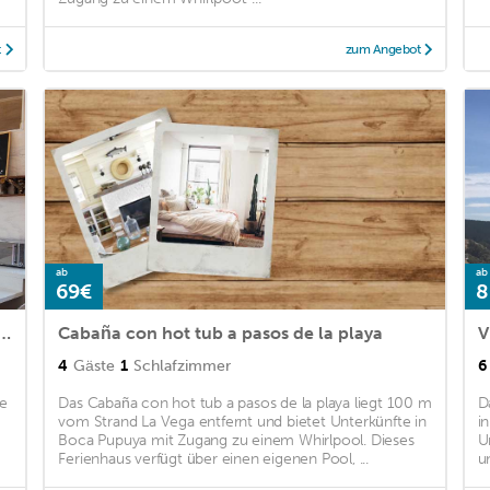
t
zum Angebot
ab
ab
69€
8
yas Top Hill Incredible View + Hot Tub
Cabaña con hot tub a pasos de la playa
V
4
Gäste
1
Schlafzimmer
6
ie
Das Cabaña con hot tub a pasos de la playa liegt 100 m
D
vom Strand La Vega entfernt und bietet Unterkünfte in
i
Boca Pupuya mit Zugang zu einem Whirlpool. Dieses
U
Ferienhaus verfügt über einen eigenen Pool, ...
un