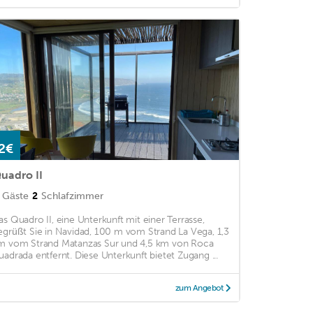
2€
uadro II
Gäste
2
Schlafzimmer
as Quadro II, eine Unterkunft mit einer Terrasse,
egrüßt Sie in Navidad, 100 m vom Strand La Vega, 1,3
m vom Strand Matanzas Sur und 4,5 km von Roca
uadrada entfernt. Diese Unterkunft bietet Zugang ...
zum Angebot