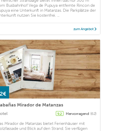
n herrlicher Strandlage bietet Ihnen das nur 300 m
om Busbahnhof Vega de Pupuya entfernte Rincon de
upuya eine Unterkunft in Matanzas. Die Parkplätze der
nterkunft nutzen Sie kostenfrei. ...
zum Angebot
2€
abañas Mirador de Matanzas
otel
Hervorragend
(62)
9,2
as Mirador de Matanzas bietet Ferienhäuser mit
olzfassade und Blick auf den Strand. Sie verfügen