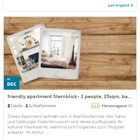
zum Angebot
ab
86€
friendly apartment Sternblick- 2 people, 25sqm, balcony with mountain view
·
2
Gäste
1
Schlafzimmer
Hervorragend
(6)
13,3
Dieses Apartment befindet sich in Bad Reichenhall. Alte Saline
und Salzburger Freilichtmuseum sind ideale Ausflugsziele für
kulturell Interessierte, während sich Folgendes zum Shoppen
anbietet: McArthur ...