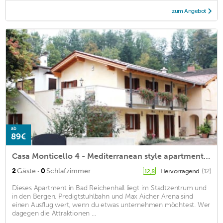
zum Angebot
ab
89€
Casa Monticello 4 - Mediterranean style apartments - central city location
·
2
Gäste
0
Schlafzimmer
Hervorragend
(12)
12,8
Dieses Apartment in Bad Reichenhall liegt im Stadtzentrum und
in den Bergen. Predigtstuhlbahn und Max Aicher Arena sind
einen Ausflug wert, wenn du etwas unternehmen möchtest. Wer
dagegen die Attraktionen ...