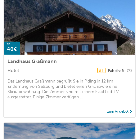
ab
40€
Landhaus Graßmann
Hotel
Fabelhaft
(73)
8,1
Das Landhaus Graßmann begrüßt Sie in Piding in 12 km
Entfernung von Salzburg und bietet einen Grill sowie eine
Skiaufbewahrung. Die Zimmer sind mit einem Flachbild-TV
ausgestattet. Einige Zimmer verfügen ...
zum Angebot