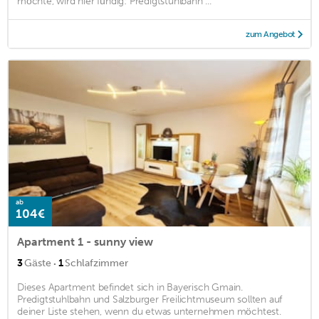
möchte, wird hier fündig: Predigtstuhlbahn ...
zum Angebot
ab
104€
Apartment 1 - sunny view
·
3
Gäste
1
Schlafzimmer
Dieses Apartment befindet sich in Bayerisch Gmain.
Predigtstuhlbahn und Salzburger Freilichtmuseum sollten auf
deiner Liste stehen, wenn du etwas unternehmen möchtest.