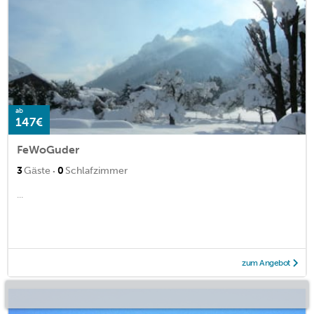
ab
147€
FeWoGuder
·
3
Gäste
0
Schlafzimmer
...
zum Angebot