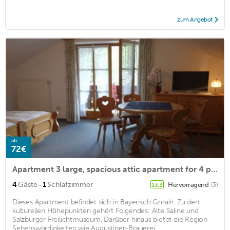
zum Angebot
ab
72€
Apartment 3 large, spacious attic apartment for 4 people, 62 square meters
·
4
Gäste
1
Schlafzimmer
Hervorragend
(3)
13,3
Dieses Apartment befindet sich in Bayerisch Gmain. Zu den
kulturellen Höhepunkten gehört Folgendes: Alte Saline und
Salzburger Freilichtmuseum. Darüber hinaus bietet die Region
Sehenswürdigkeiten wie Augustiner-Brauerei ...