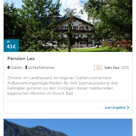
ab
41€
Pension Lex
·
6
Gäste
3
Schlafzimmer
Sehr Gut
(325)
7,9
Zimmer im Landhausstil, ein eigener Garten und sichere
Aufbewahrungsmöglichkeiten für Ihre Sportausrüstung und
Fahrräder gehören zu den Vorzügen dieser traditionellen
bayerischen Pension im Kurort Bad ...
zum Angebot