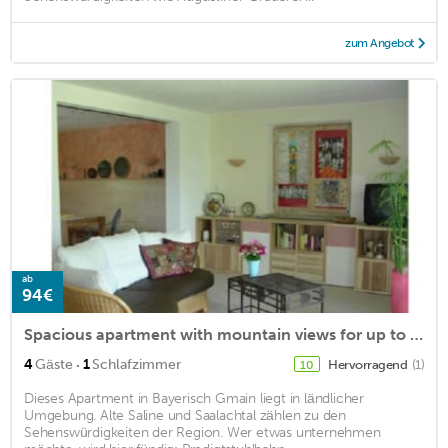
zum Angebot
ab
94€
Spacious apartment with mountain views for up to 4 people, 81 square meters, 1 bedroom
·
4
Gäste
1
Schlafzimmer
Hervorragend
(1)
10
Dieses Apartment in Bayerisch Gmain liegt in ländlicher
Umgebung. Alte Saline und Saalachtal zählen zu den
Sehenswürdigkeiten der Region. Wer etwas unternehmen