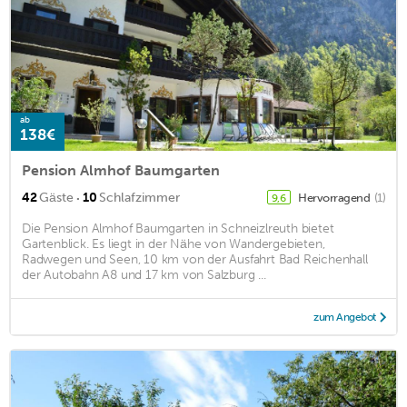
ab
138€
Pension Almhof Baumgarten
·
42
Gäste
10
Schlafzimmer
Hervorragend
(1)
9,6
Die Pension Almhof Baumgarten in Schneizlreuth bietet
Gartenblick. Es liegt in der Nähe von Wandergebieten,
Radwegen und Seen, 10 km von der Ausfahrt Bad Reichenhall
der Autobahn A8 und 17 km von Salzburg ...
zum Angebot