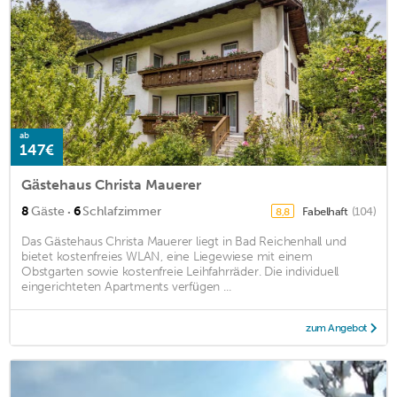
ab
147€
Gästehaus Christa Mauerer
·
8
Gäste
6
Schlafzimmer
Fabelhaft
(104)
8,8
Das Gästehaus Christa Mauerer liegt in Bad Reichenhall und
bietet kostenfreies WLAN, eine Liegewiese mit einem
Obstgarten sowie kostenfreie Leihfahrräder. Die individuell
eingerichteten Apartments verfügen ...
zum Angebot