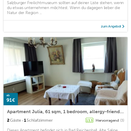
Salzburger Freilichtmuseum sollten auf deiner Liste stehen, wenn
du etwas unternehmen möchtest. Wenn du dagegen lieber die
Natur der Region ...
zum Angebot
ab
91€
Apartment Julia, 61 sqm, 1 bedroom, allergy-friendly, sunny balcony
·
2
Gäste
1
Schlafzimmer
Hervorragend
(3)
13,3
Dieses Apartment befindet sich in Bad Reichenhall. Alte Saline