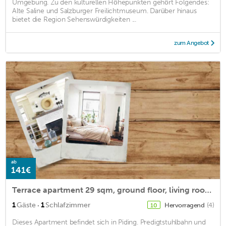
Umgebung. Zu den kulturellen Höhepunkten gehört Folgendes:
Alte Saline und Salzburger Freilichtmuseum. Darüber hinaus
bietet die Region Sehenswürdigkeiten ...
zum Angebot
ab
141€
Terrace apartment 29 sqm, ground floor, living room, for 1 person
·
1
Gäste
1
Schlafzimmer
Hervorragend
(4)
10
Dieses Apartment befindet sich in Piding. Predigtstuhlbahn und