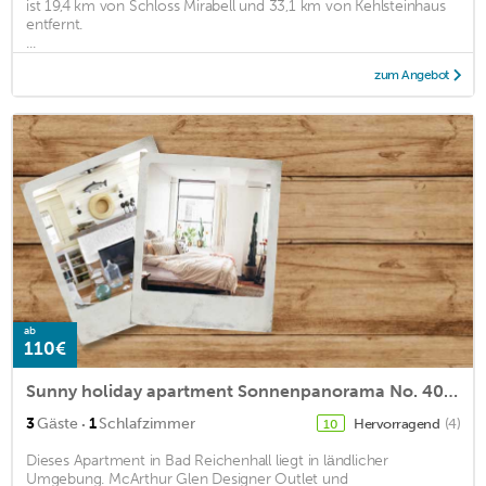
ist 19,4 km von Schloss Mirabell und 33,1 km von Kehlsteinhaus
entfernt.
...
zum Angebot
ab
110€
Sunny holiday apartment Sonnenpanorama No. 4081, 40sqm, balcony
·
3
Gäste
1
Schlafzimmer
Hervorragend
(4)
10
Dieses Apartment in Bad Reichenhall liegt in ländlicher
Umgebung. McArthur Glen Designer Outlet und