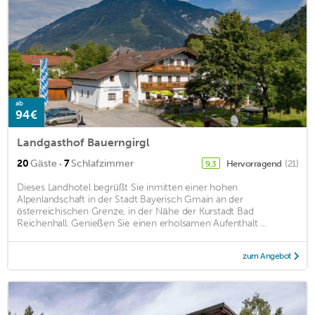
ab
94€
Landgasthof Bauerngirgl
·
20
Gäste
7
Schlafzimmer
Hervorragend
(21)
9,3
Dieses Landhotel begrüßt Sie inmitten einer hohen
Alpenlandschaft in der Stadt Bayerisch Gmain an der
österreichischen Grenze, in der Nähe der Kurstadt Bad
Reichenhall. Genießen Sie einen erholsamen Aufenthalt ...
zum Angebot