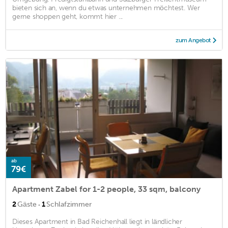
bieten sich an, wenn du etwas unternehmen möchtest. Wer
gerne shoppen geht, kommt hier ...
zum Angebot
ab
79€
Apartment Zabel for 1-2 people, 33 sqm, balcony
·
2
Gäste
1
Schlafzimmer
Dieses Apartment in Bad Reichenhall liegt in ländlicher