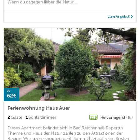
Wenn du dagegen lieber die Natur ...
zum Angebot
ab
62€
Ferienwohnung Haus Auer
·
2
Gäste
1
Schlafzimmer
Hervorragend
(16)
11,9
Dieses Apartment befindet sich in Bad Reichenhall. Rupertus
Therme und Haus der Natur zählen zu den Attraktionen der
Region. Wer gerne shoppen geht, kommt hier auf seine Kosten: