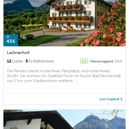
ab
45€
Leitnerhof
·
12
Gäste
5
Schlafzimmer
Hervorragend
(363)
9,8
Die Pension bietet kostenfreie Parkplätze und kostenfreies
WLAN. Sie wohnen im Stadtteil Nonn im Kurort Bad Reichenhall,
nur 2 km vom Stadtzentrum entfernt. ...
zum Angebot