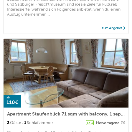
und Salzburger Freilichtmuseum sind ideale Ziele für kulturell
Interessierte, während sich Folgendes anbietet, wenn du einen
Ausflug unternehmen ...
zum Angebot
ab
110€
Apartment Staufenblick 71 sqm with balcony, 1 sep. bedroom
·
2
Gäste
1
Schlafzimmer
Hervorragend
(9)
13,3