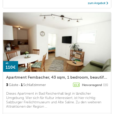
zum Angebot
ab
110€
Apartment Fembacher, 43 sqm, 1 bedroom, beautiful sun terrace
·
3
Gäste
1
Schlafzimmer
Hervorragend
(15)
13,3
Dieses Apartment in Bad Reichenhall liegt in ländlicher
Umgebung. Wer sich für Kultur interessiert, ist hier richtig:
Salzburger Freilichtmuseum und Alte Saline. Zu den weiteren
Attraktionen der Region ...