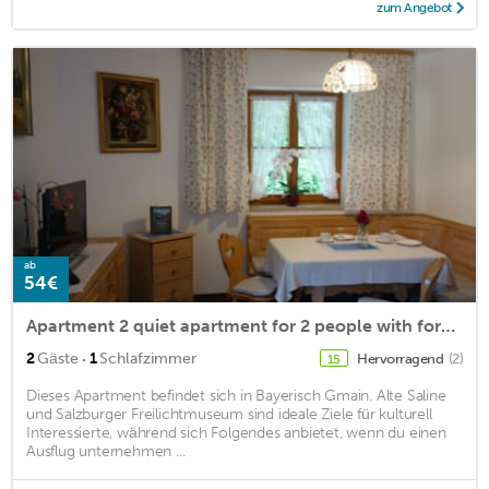
zum Angebot
ab
54€
Apartment 2 quiet apartment for 2 people with forest views
·
2
Gäste
1
Schlafzimmer
Hervorragend
(2)
15
Dieses Apartment befindet sich in Bayerisch Gmain. Alte Saline
und Salzburger Freilichtmuseum sind ideale Ziele für kulturell
Interessierte, während sich Folgendes anbietet, wenn du einen
Ausflug unternehmen ...