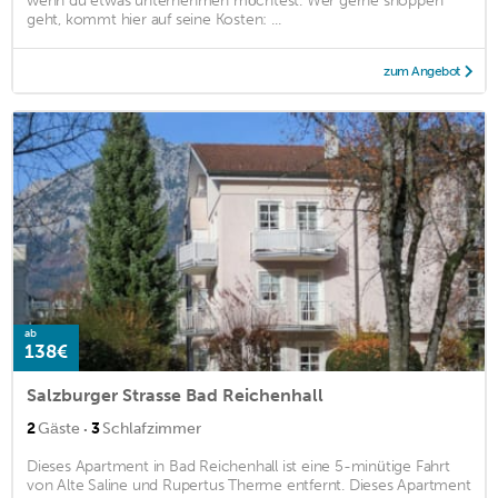
wenn du etwas unternehmen möchtest. Wer gerne shoppen
geht, kommt hier auf seine Kosten: ...
zum Angebot
ab
138€
Salzburger Strasse Bad Reichenhall
·
2
Gäste
3
Schlafzimmer
Dieses Apartment in Bad Reichenhall ist eine 5-minütige Fahrt
von Alte Saline und Rupertus Therme entfernt. Dieses Apartment