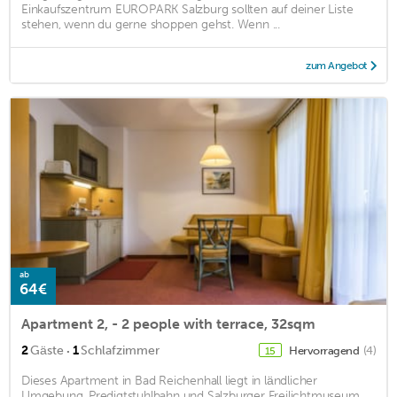
Einkaufszentrum EUROPARK Salzburg sollten auf deiner Liste
stehen, wenn du gerne shoppen gehst. Wenn ...
zum Angebot
ab
64€
Apartment 2, - 2 people with terrace, 32sqm
·
2
Gäste
1
Schlafzimmer
Hervorragend
(4)
15
Dieses Apartment in Bad Reichenhall liegt in ländlicher
Umgebung. Predigtstuhlbahn und Salzburger Freilichtmuseum