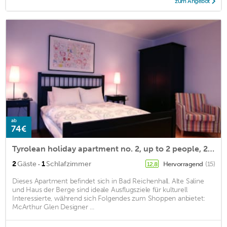
zum Angebot
ab
74€
Tyrolean holiday apartment no. 2, up to 2 people, 25 square meters
·
2
Gäste
1
Schlafzimmer
Hervorragend
(15)
12,8
Dieses Apartment befindet sich in Bad Reichenhall. Alte Saline
und Haus der Berge sind ideale Ausflugsziele für kulturell
Interessierte, während sich Folgendes zum Shoppen anbietet:
McArthur Glen Designer ...