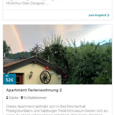
McArthur Glen Designer ...
zum Angebot
ab
52€
Apartment Ferienwohnung 2
·
1
Gäste
0
Schlafzimmer
Dieses Apartment befindet sich in Bad Reichenhall.
Predigtstuhlbahn und Salzburger Freilichtmuseum bieten sich an,