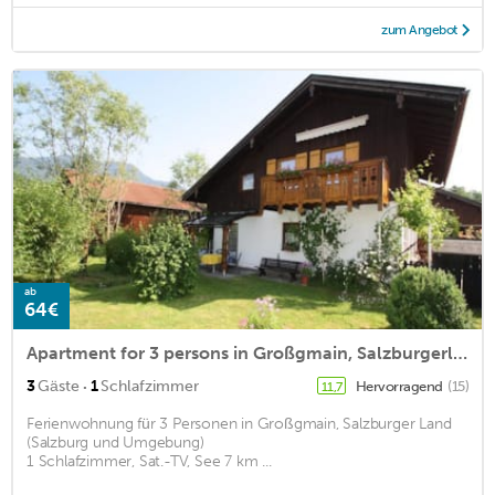
zum Angebot
ab
64€
Apartment for 3 persons in Großgmain, Salzburgerland (Salzburg and the surrounding area)<BR>1 bedroom2
·
3
Gäste
1
Schlafzimmer
Hervorragend
(15)
11,7
Ferienwohnung für 3 Personen in Großgmain, Salzburger Land
(Salzburg und Umgebung)
1 Schlafzimmer, Sat.-TV, See 7 km ...