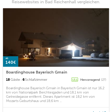
Reisewebsites in Bad Reichenhall vergleichen.
ab
140€
Boardinghouse Bayerisch Gmain
·
18
Gäste
6
Schlafzimmer
Hervorragend
(27)
13,1
Boardinghouse Bayerisch Gmain in Bayerisch Gmain ist nur 16,2
km von Nationalpark Berchtesgaden und 18,1 km von
Getreidegasse entfernt. Dieses Apartment ist 18,2 km von
Mozarts Geburtshaus und 18,6 km ...