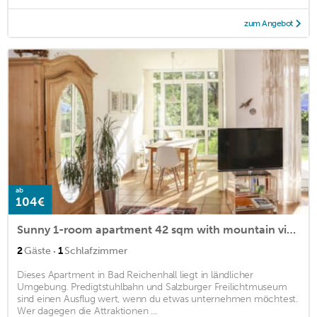
zum Angebot
ab
104€
Sunny 1-room apartment 42 sqm with mountain views, terrace and garden
·
2
Gäste
1
Schlafzimmer
Dieses Apartment in Bad Reichenhall liegt in ländlicher
Umgebung. Predigtstuhlbahn und Salzburger Freilichtmuseum
sind einen Ausflug wert, wenn du etwas unternehmen möchtest.
Wer dagegen die Attraktionen ...