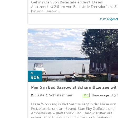
Gehminuten von Badestelle entfernt. Dieses
Apartment ist 2,6 km von Badestelle Diensdorf und 3,
km von Saarow ...
zum Angebo
ab
90€
Pier 5 in Bad Saarow at Scharmützel
2
Gäste
1
Schlafzimmer
Hervorragend
(2
13,1
Diese Wohnung in Bad Saarow liegt in der Nähe von
Freizeitparks und am Strand. Stan Eby Golfplatz und
Arborafabula – Kletterwald Bad Saarow sollten auf
deiner Liste stehen, wenn du etwas unternehmen