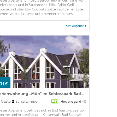
ieses Apartment in Bad Saarow liegt in der Nähe von
reizeitparks und in Strandnähe. Nick Faldo Golf
ourse und Stan Eby Golfplatz sollten auf deiner Liste
tehen, wenn du etwas unternehmen möchtest. ...
zum Angebot
01€
Ferienwohnung „Mön“ im Schlosspark Bad Saarow mit einer Wohnfläche von 68 m² für 4 Personen. Ferienwohnung im Erdgeschoss mit Terrasse oder im Obergeschoss mit Balkon.
Gäste
2
Schlafzimmer
Hervorragend
(9)
12,5
ieses Apartment befindet sich in Bad Saarow. Saarow
herme und Arborafabula – Kletterwald Bad Saarow