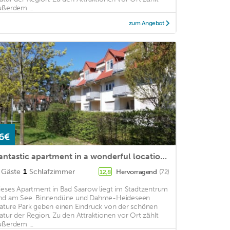
ußerdem ...
zum Angebot
6€
Fantastic apartment in a wonderful location at the spa! 100m. to the Scharmützelsee!
Gäste
1
Schlafzimmer
Hervorragend
(72)
12,8
ieses Apartment in Bad Saarow liegt im Stadtzentrum
nd am See. Binnendüne und Dahme-Heideseen
ature Park geben einen Eindruck von der schönen
atur der Region. Zu den Attraktionen vor Ort zählt
ußerdem ...