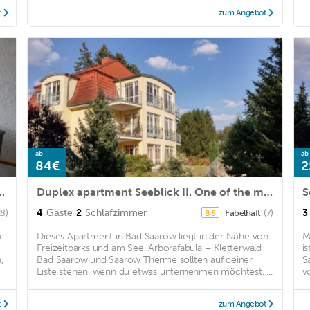
t
zum Angebot
ab
ab
84€
2
 apartment right on the Scharmützelsee
Duplex apartment Seeblick II. One of the most beautiful corners of Bad Saarow!
S
4
Gäste
2
Schlafzimmer
3
28)
Fabelhaft
(7)
8,8
m
Dieses Apartment in Bad Saarow liegt in der Nähe von
M
Freizeitparks und am See. Arborafabula – Kletterwald
i
,
Bad Saarow und Saarow Therme sollten auf deiner
S
Liste stehen, wenn du etwas unternehmen möchtest. ...
v
t
zum Angebot