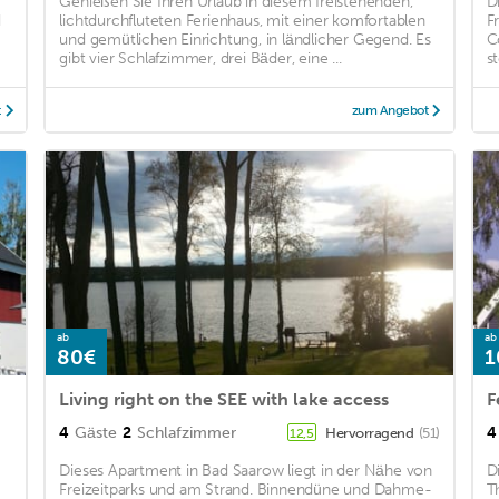
Genießen Sie Ihren Urlaub in diesem freistehenden,
D
d
lichtdurchfluteten Ferienhaus, mit einer komfortablen
F
und gemütlichen Einrichtung, in ländlicher Gegend. Es
C
gibt vier Schlafzimmer, drei Bäder, eine ...
s
t
zum Angebot
ab
ab
80€
1
Living right on the SEE with lake access
4
Gäste
2
Schlafzimmer
4
Hervorragend
(51)
12,5
Dieses Apartment in Bad Saarow liegt in der Nähe von
D
Freizeitparks und am Strand. Binnendüne und Dahme-
T