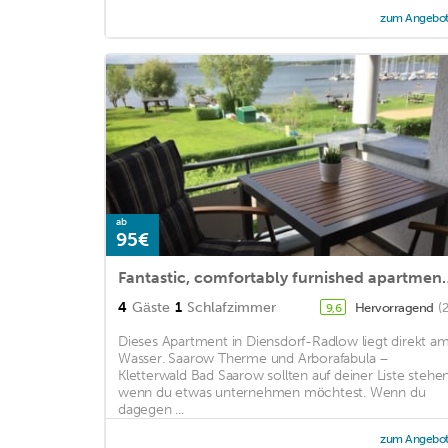
zum Angebo
ab
95€
Fantastic, comfortably furnished
4
Gäste
1
Schlafzimmer
Hervorragend
(
9,6
Dieses Apartment in Diensdorf-Radlow liegt direkt a
Wasser. Saarow Therme und Arborafabula –
Kletterwald Bad Saarow sollten auf deiner Liste stehen
wenn du etwas unternehmen möchtest. Wenn du
dagegen ...
zum Angebo