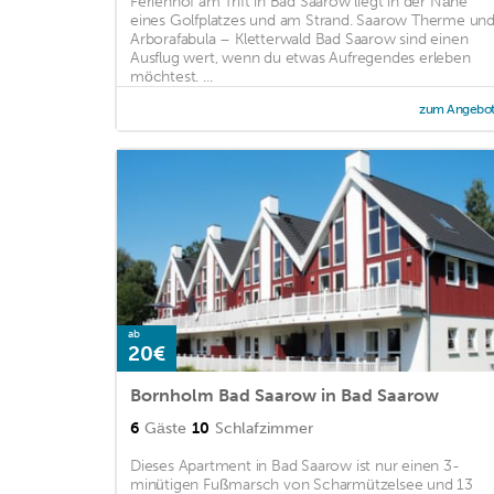
Ferienhof am Trift in Bad Saarow liegt in der Nähe
eines Golfplatzes und am Strand. Saarow Therme un
Arborafabula – Kletterwald Bad Saarow sind einen
Ausflug wert, wenn du etwas Aufregendes erleben
möchtest. ...
zum Angebo
ab
20€
Bornholm Bad Saarow in Bad Saarow
6
Gäste
10
Schlafzimmer
Dieses Apartment in Bad Saarow ist nur einen 3-
minütigen Fußmarsch von Scharmützelsee und 13