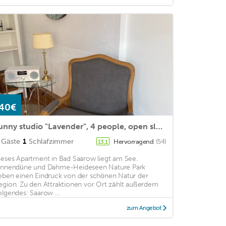
40€
sunny studio "Lavender", 4 people, open sleeping area, fireplace,
Gäste
1
Schlafzimmer
Hervorragend
(54)
13,1
ieses Apartment in Bad Saarow liegt am See.
innendüne und Dahme-Heideseen Nature Park
eben einen Eindruck von der schönen Natur der
egion. Zu den Attraktionen vor Ort zählt außerdem
olgendes: Saarow ...
zum Angebot