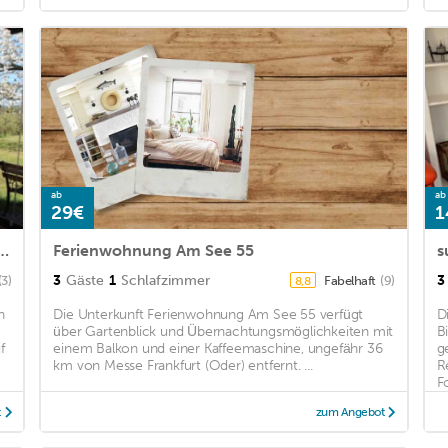
ab
ab
29€
1
garden and lake view - Ferienhof Löschenrand
Ferienwohnung Am See 55
3
Gäste
1
Schlafzimmer
3
(3)
Fabelhaft
(9)
8,8
n
Die Unterkunft Ferienwohnung Am See 55 verfügt
D
über Gartenblick und Übernachtungsmöglichkeiten mit
B
f
einem Balkon und einer Kaffeemaschine, ungefähr 36
g
km von Messe Frankfurt (Oder) entfernt. ...
R
F
t
zum Angebot