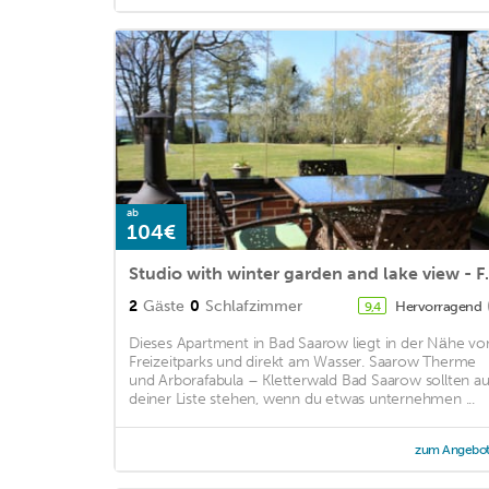
ab
104€
Studio with winter 
2
Gäste
0
Schlafzimmer
Hervorragend
9,4
Dieses Apartment in Bad Saarow liegt in der Nähe vo
Freizeitparks und direkt am Wasser. Saarow Therme
und Arborafabula – Kletterwald Bad Saarow sollten au
deiner Liste stehen, wenn du etwas unternehmen ...
zum Angebo