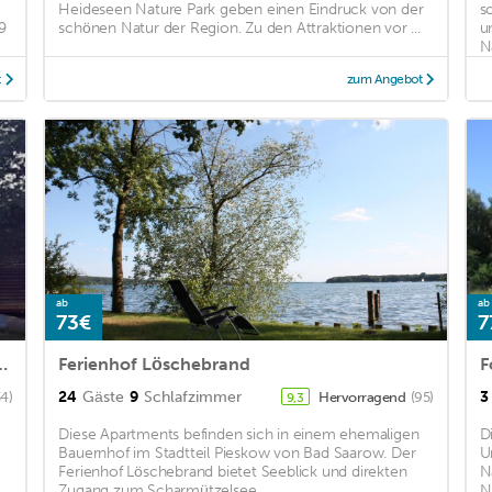
Heideseen Nature Park geben einen Eindruck von der
s
9
schönen Natur der Region. Zu den Attraktionen vor ...
u
Na
t
zum Angebot
ab
ab
73€
7
see with own boat bridge and water access.
Ferienhof Löschebrand
24
Gäste
9
Schlafzimmer
3
34)
Hervorragend
(95)
9,3
Diese Apartments befinden sich in einem ehemaligen
D
Bauernhof im Stadtteil Pieskow von Bad Saarow. Der
U
Ferienhof Löschebrand bietet Seeblick und direkten
N
Zugang zum Scharmützelsee. ...
N