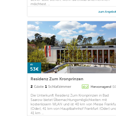
möchtest. ...
zum Angebo
ab
53€
Residenz Zum Kronprinzen
2
Gäste
1
Schlafzimmer
Hervorragend
(1
10,2
Die Unterkunft Residenz Zum Kronprinzen in Bad
Saarow bietet Übernachtungsmöglichkeiten mit
kostenlosem WLAN und ist 40 km von Messe Frankfu
(Oder), 41 km von Hauptbahnhof Frankfurt (Oder) un
41 km ...