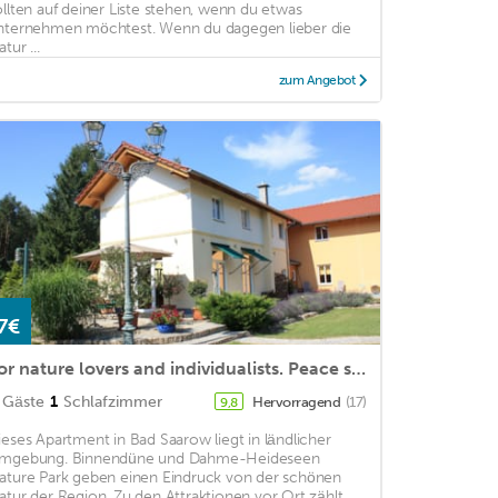
ollten auf deiner Liste stehen, wenn du etwas
nternehmen möchtest. Wenn du dagegen lieber die
tur ...
zum Angebot
7€
For nature lovers and individualists. Peace seekers a uniquely beautiful hideaway
Gäste
1
Schlafzimmer
Hervorragend
(17)
9,8
ieses Apartment in Bad Saarow liegt in ländlicher
mgebung. Binnendüne und Dahme-Heideseen
ature Park geben einen Eindruck von der schönen
atur der Region. Zu den Attraktionen vor Ort zählt