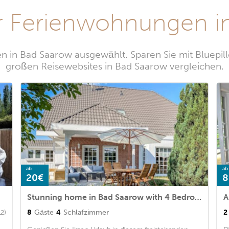
r Ferienwohnungen i
 in Bad Saarow ausgewählt. Sparen Sie mit Bluepil
großen Reisewebsites in Bad Saarow vergleichen.
ab
ab
20€
8
Stunning home in Bad Saarow with 4 Bedrooms and WiFi
8
Gäste
4
Schlafzimmer
2
12)