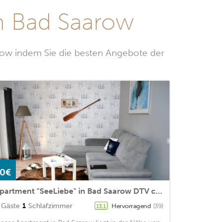
n Bad Saarow
low indem Sie die besten Angebote der
0€
Apartment "SeeLiebe" in Bad Saarow DTV classified
Gäste
1
Schlafzimmer
Hervorragend
(39)
13,1