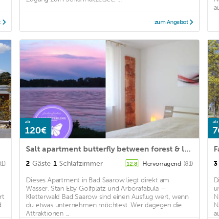
a
t
zum Angebot
ab
ab
120€
7
Salt apartment butterfly between forest & lake
2
Gäste
1
Schlafzimmer
3
01)
Hervorragend
(81)
12,8
Dieses Apartment in Bad Saarow liegt direkt am
D
Wasser. Stan Eby Golfplatz und Arborafabula –
u
rt
Kletterwald Bad Saarow sind einen Ausflug wert, wenn
N
d
du etwas unternehmen möchtest. Wer dagegen die
N
Attraktionen ...
a