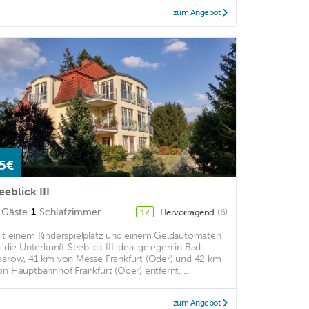
zum Angebot
5€
eeblick III
Gäste
1
Schlafzimmer
Hervorragend
(6)
12
it einem Kinderspielplatz und einem Geldautomaten
st die Unterkunft Seeblick III ideal gelegen in Bad
aarow, 41 km von Messe Frankfurt (Oder) und 42 km
on Hauptbahnhof Frankfurt (Oder) entfernt. ...
zum Angebot