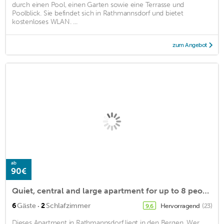
durch einen Pool, einen Garten sowie eine Terrasse und
Poolblick. Sie befindet sich in Rathmannsdorf und bietet
kostenloses WLAN. ...
zum Angebot
ab
90€
Quiet, central and large apartment for up to 8 people, terrace, near the Elbe
·
6
Gäste
2
Schlafzimmer
Hervorragend
(23)
9,6
Dieses Apartment in Rathmannsdorf liegt in den Bergen. Wer