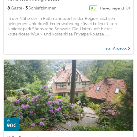
·
8
Gäste
3
Schlafzimmer
Hervorragend
(8)
9,5
In der Nähe der in Rathmannsdorf in der Region Sachsen
gelegenen Unterkunft Ferienwohnung Füssel befindet sich
Nationalpark Sächsische Schweiz. Die Unterkunft bietet
kostenloses WLAN und kostenlose Privatparkplätze. ...
zum Angebot
ab
90€