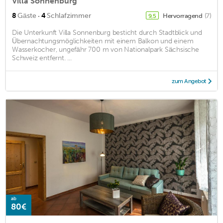
Villa Sonnenburg
·
8
Gäste
4
Schlafzimmer
Hervorragend
(7)
9,5
Die Unterkunft Villa Sonnenburg besticht durch Stadtblick und
Übernachtungsmöglichkeiten mit einem Balkon und einem
Wasserkocher, ungefähr 700 m von Nationalpark Sächsische
Schweiz entfernt. ...
zum Angebot
ab
80€