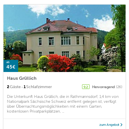
ab
45€
Haus Grüllich
·
2
Gäste
1
Schlafzimmer
Hervorragend
(26)
9,2
Die Unterkunft Haus Grüllich, die in Rathmannsdorf, 1,4 km von
Nationalpark Sächsische Schweiz entfernt gelegen ist, verfügt
über Übernachtungsmöglichkeiten mit einem Garten,
kostenlosen Privatparkplätzen, ...
zum Angebot