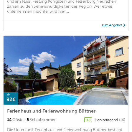
und am Fluss. Festung Königstein und Felsenburg Neurathen
zählen zu den Sehenswürdigkeiten der Region. Wer etwas
unternehmen möchte, wird hier ...
zum Angebot
ab
92€
Ferienhaus und Ferienwohnung Büttner
·
14
Gäste
5
Schlafzimmer
Hervorragend
(16)
9,8
Die Unterkunft Ferienhaus und Ferienwohnung Büttner besticht