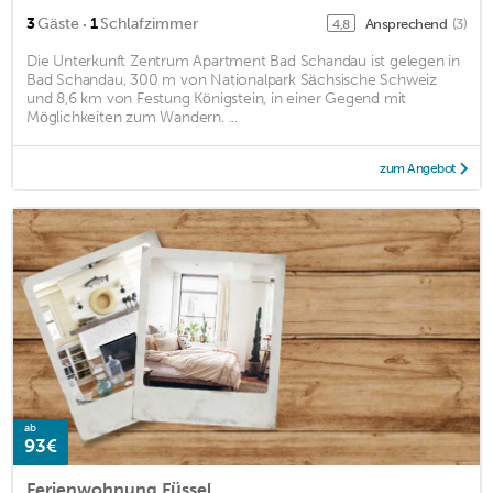
·
3
Gäste
1
Schlafzimmer
Ansprechend
(3)
4,8
Die Unterkunft Zentrum Apartment Bad Schandau ist gelegen in
Bad Schandau, 300 m von Nationalpark Sächsische Schweiz
und 8,6 km von Festung Königstein, in einer Gegend mit
Möglichkeiten zum Wandern. ...
zum Angebot
ab
93€
Ferienwohnung Füssel