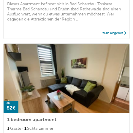
Dieses Apartment befindet sich in Bad Schandau. Toskana
Therme Bad Schandau und Erlebnisbad Rathewalde sind einen
Ausflug wert, wenn du etwas unternehmen möchtest. Wer
dagegen die Attraktionen der Region ...
zum Angebot
ab
82€
1 bedroom apartment
·
3
Gäste
1
Schlafzimmer