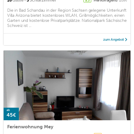
·
16
Gäste
5
Schlafzimmer
Hervorragend
(109)
9,3
Die in Bad Schandau in der Region Sachsen gelegene Unterkunft
Villa Arizona bietet kostenloses WLAN, Grillmöglichkeiten, einen
Garten und kostenlose Privatparkplätze. Nationalpark Sächsische
Schweiz ist ...
zum Angebot
ab
45€
Ferienwohnung Mey