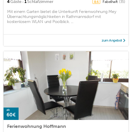
·
4
Gäste
1
Schlafzimmer
Fabelhaft
(35)
8,6
Mit einem Garten bietet die Unterkunft Ferienwohnung Mey
Übernachtungsmöglichkeiten in Rathmannsdorf mit
kostenlosem WLAN und Poolblick. ...
zum Angebot
ab
60€
Ferienwohnung Hoffmann