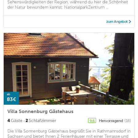
Sehenswürdigkeiten der Region, während du hier die Schönheit
der Natur bewundern kannst: NationalparkZentrum ...
zum Angebot
ab
83€
Villa Sonnenburg Gästehaus
·
4
Gäste
2
Schlafzimmer
Hervorragend
(18)
9,6
Die Villa Sonnenburg Gästehaus begrüßt Sie in Rathmannsdorf in
Sachsen und bietet Ihnen 2 Ferienhäuser mit einer Terrasse und