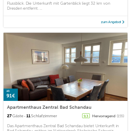
Flussblick. Die Unterkunft mit Gartenblick liegt 32 km von
Dresden entfernt. ...
zum Angebot
ab
91€
Apartmenthaus Zentral Bad Schandau
·
27
Gäste
11
Schlafzimmer
Hervorragend
(155)
9,3
Das Apartmenthaus Zentral Bad Schandau bietet Unterkunft in
Bad Schandau, mitten im Nationalpark Sächsische Schweiz.