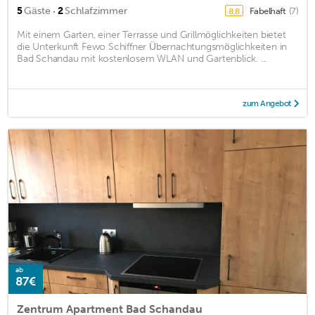
·
5
Gäste
2
Schlafzimmer
Fabelhaft
(7)
8,8
Mit einem Garten, einer Terrasse und Grillmöglichkeiten bietet
die Unterkunft Fewo Schiffner Übernachtungsmöglichkeiten in
Bad Schandau mit kostenlosem WLAN und Gartenblick. ...
zum Angebot
ab
87€
Zentrum Apartment Bad Schandau