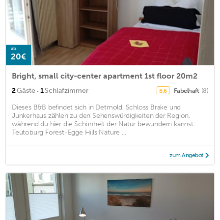
ab
20€
Bright, small city-center apartment 1st floor 20m2
·
2
Gäste
1
Schlafzimmer
Fabelhaft
(8)
8,6
Dieses B&B befindet sich in Detmold. Schloss Brake und
Junkerhaus zählen zu den Sehenswürdigkeiten der Region,
während du hier die Schönheit der Natur bewundern kannst:
Teutoburg Forest-Egge Hills Nature ...
zum Angebot