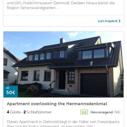
und LWL-Freilichtmuseum Detmold. Darüber hinaus bietet die
Region Sehenswürdigkeiten ...
zum Angebot
ab
50€
Apartment overlooking the Hermannsdenkmal
·
4
Gäste
2
Schlafzimmer
Hervorragend
(96)
9,8
Dieses Apartment in Detmold liegt in der Nähe von Freizeitparks.
Wer sich für Kultur interessiert, ist hier richtig: LWL-