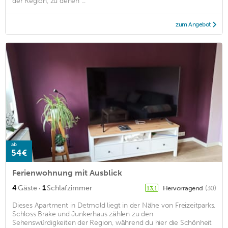
der Region, zu denen ...
zum Angebot
ab
54€
Ferienwohnung mit Ausblick
·
4
Gäste
1
Schlafzimmer
Hervorragend
(30)
13,1
Dieses Apartment in Detmold liegt in der Nähe von Freizeitparks.
Schloss Brake und Junkerhaus zählen zu den
Sehenswürdigkeiten der Region, während du hier die Schönheit