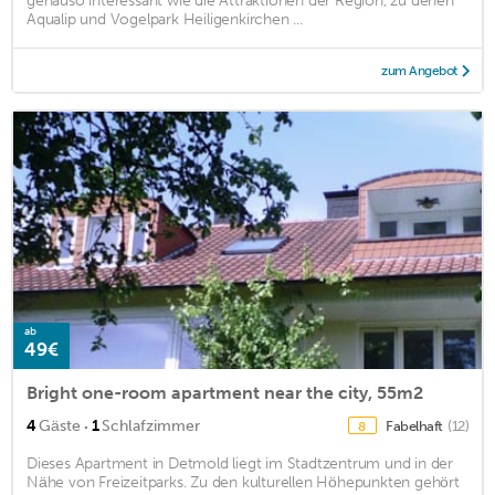
genauso interessant wie die Attraktionen der Region, zu denen
Aqualip und Vogelpark Heiligenkirchen ...
zum Angebot
ab
49€
Bright one-room apartment near the city, 55m2
·
4
Gäste
1
Schlafzimmer
Fabelhaft
(12)
8
Dieses Apartment in Detmold liegt im Stadtzentrum und in der
Nähe von Freizeitparks. Zu den kulturellen Höhepunkten gehört