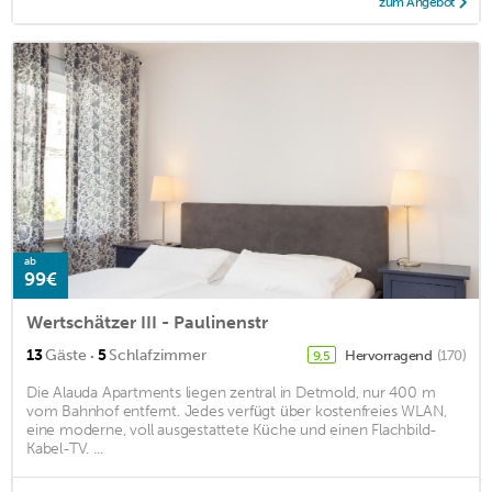
zum Angebot
ab
99€
Wertschätzer III - Paulinenstr
·
13
Gäste
5
Schlafzimmer
Hervorragend
(170)
9,5
Die Alauda Apartments liegen zentral in Detmold, nur 400 m
vom Bahnhof entfernt. Jedes verfügt über kostenfreies WLAN,
eine moderne, voll ausgestattete Küche und einen Flachbild-
Kabel-TV. ...