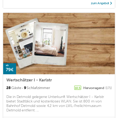
zum Angebot
ab
79€
Wertschätzer I - Karlstr
·
28
Gäste
9
Schlafzimmer
Hervorragend
(171)
10,5
Die in Detmold gelegene Unterkunft Wertschätzer I - Karlstr
bietet Stadtblick und kostenloses WLAN. Sie ist 800 m von
Bahnhof Detmold sowie 4,2 km von LWL-Freilichtmuseum
Detmold entfernt. ...