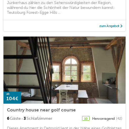
Junkerhaus zählen zu den Sehenswürdigkeiten der Region,
während du hier die Schönheit der Natur bewundern kannst:
Teutoburg Forest-Egge Hills ...
zum Angebot
ab
104€
Country house near golf course
·
6
Gäste
3
Schlafzimmer
Hervorragend
(42)
10
Dieses Apartment in Detmold liegt in der Nähe eines Golfplatzes