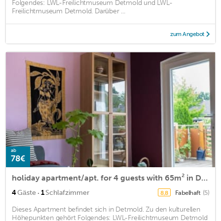
Folgendes: LWL-Freilichtmuseum Detmold und LWL-
Freilichtmuseum Detmold. Darüber ...
zum Angebot
ab
78€
holiday apartment/apt. for 4 guests with 65m² in Detmold (161490)
·
4
Gäste
1
Schlafzimmer
Fabelhaft
(5)
8,8
Dieses Apartment befindet sich in Detmold. Zu den kulturellen
Höhepunkten gehört Folgendes: LWL-Freilichtmuseum Detmold