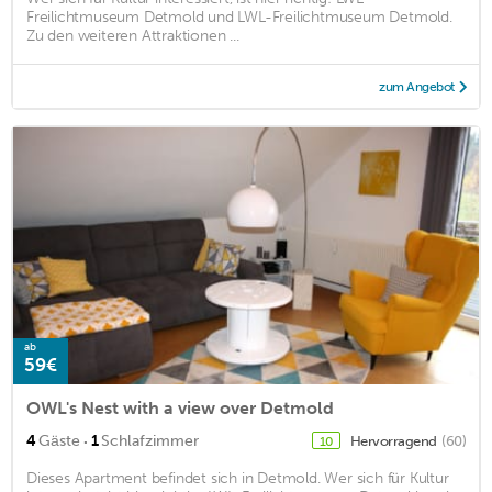
Freilichtmuseum Detmold und LWL-Freilichtmuseum Detmold.
Zu den weiteren Attraktionen ...
zum Angebot
ab
59€
OWL's Nest with a view over Detmold
·
4
Gäste
1
Schlafzimmer
Hervorragend
(60)
10
Dieses Apartment befindet sich in Detmold. Wer sich für Kultur