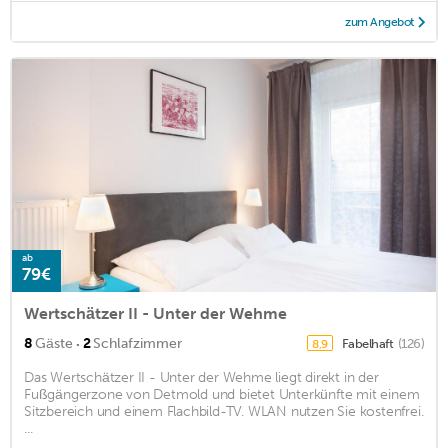
zum Angebot
ab
79€
Wertschätzer II - Unter der Wehme
·
8
Gäste
2
Schlafzimmer
Fabelhaft
(126)
8,9
Das Wertschätzer II - Unter der Wehme liegt direkt in der
Fußgängerzone von Detmold und bietet Unterkünfte mit einem
Sitzbereich und einem Flachbild-TV. WLAN nutzen Sie kostenfrei.
...