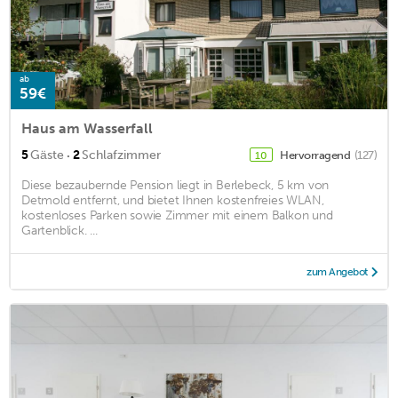
ab
59€
Haus am Wasserfall
·
5
Gäste
2
Schlafzimmer
Hervorragend
(127)
10
Diese bezaubernde Pension liegt in Berlebeck, 5 km von
Detmold entfernt, und bietet Ihnen kostenfreies WLAN,
kostenloses Parken sowie Zimmer mit einem Balkon und
Gartenblick. ...
zum Angebot