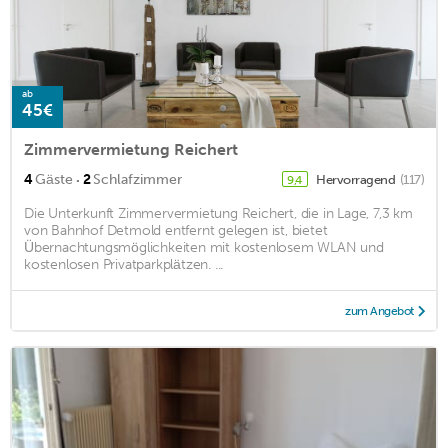
ab
45€
Zimmervermietung Reichert
·
4
Gäste
2
Schlafzimmer
Hervorragend
(117)
9,4
Die Unterkunft Zimmervermietung Reichert, die in Lage, 7,3 km
von Bahnhof Detmold entfernt gelegen ist, bietet
Übernachtungsmöglichkeiten mit kostenlosem WLAN und
kostenlosen Privatparkplätzen. ...
zum Angebot