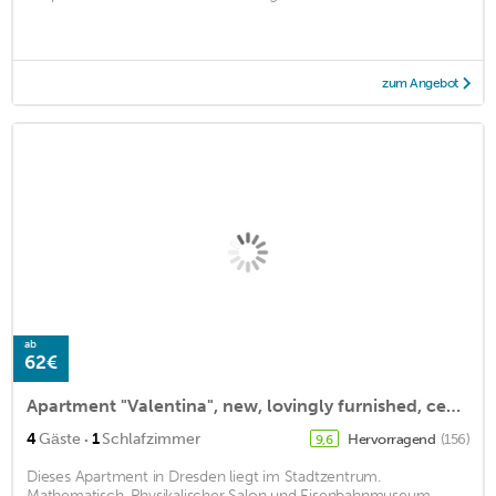
zum Angebot
ab
62€
Apartment "Valentina", new, lovingly furnished, central location.
·
4
Gäste
1
Schlafzimmer
Hervorragend
(156)
9,6
Dieses Apartment in Dresden liegt im Stadtzentrum.
Mathematisch-Physikalischer Salon und Eisenbahnmuseum