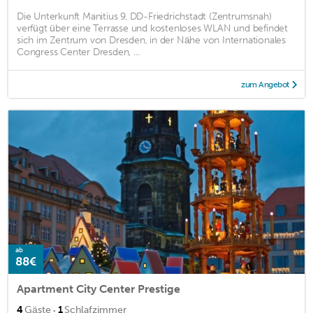
Die Unterkunft Manitius 9, DD-Friedrichstadt (Zentrumsnah)
verfügt über eine Terrasse und kostenloses WLAN und befindet
sich im Zentrum von Dresden, in der Nähe von Internationales
Congress Center Dresden, ...
zum Angebot
ab
88€
Apartment City Center Prestige
·
4
Gäste
1
Schlafzimmer