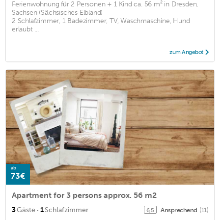
Ferienwohnung für 2 Personen + 1 Kind ca. 56 m² in Dresden,
Sachsen (Sächsisches Elbland)
2 Schlafzimmer, 1 Badezimmer, TV, Waschmaschine, Hund
erlaubt ...
zum Angebot
ab
73€
Apartment for 3 persons approx. 56 m2
·
3
Gäste
1
Schlafzimmer
Ansprechend
(11)
6,5