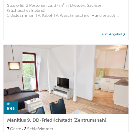
Studio für 2 Personen ca. 37 m² in Dresden, Sachsen
(Sächsisches Elbland)
1 Badezimmer, TV, Kabel-TV, Waschmaschine, Hund erlaubt ...
zum Angebot
ab
89€
Manitius 9, DD-Friedrichstadt (Zentrumsnah)
·
7
Gäste
2
Schlafzimmer