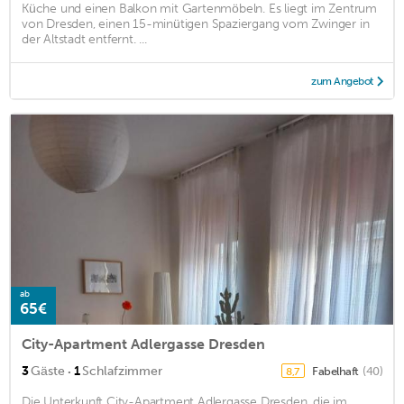
Küche und einen Balkon mit Gartenmöbeln. Es liegt im Zentrum
von Dresden, einen 15-minütigen Spaziergang vom Zwinger in
der Altstadt entfernt. ...
zum Angebot
ab
65€
City-Apartment Adlergasse Dresden
·
3
Gäste
1
Schlafzimmer
Fabelhaft
(40)
8,7
Die Unterkunft City-Apartment Adlergasse Dresden, die im