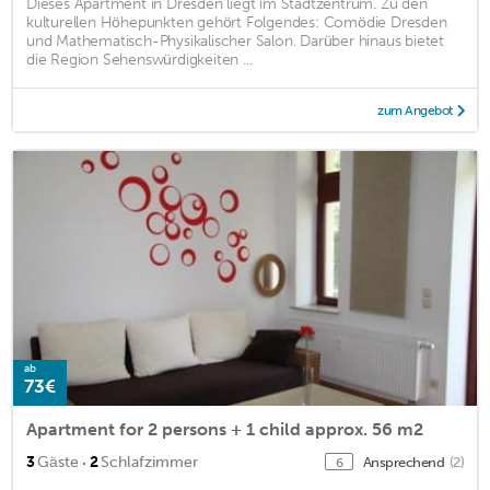
Dieses Apartment in Dresden liegt im Stadtzentrum. Zu den
kulturellen Höhepunkten gehört Folgendes: Comödie Dresden
und Mathematisch-Physikalischer Salon. Darüber hinaus bietet
die Region Sehenswürdigkeiten ...
zum Angebot
ab
73€
Apartment for 2 persons + 1 child approx. 56 m2
·
3
Gäste
2
Schlafzimmer
Ansprechend
(2)
6