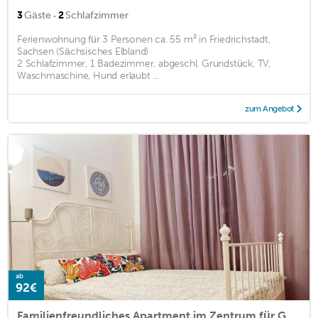
·
3
Gäste
2
Schlafzimmer
Ferienwohnung für 3 Personen ca. 55 m² in Friedrichstadt,
Sachsen (Sächsisches Elbland)
2 Schlafzimmer, 1 Badezimmer, abgeschl. Grundstück, TV,
Waschmaschine, Hund erlaubt ...
zum Angebot
ab
92€
Familienfreundliches Apartment im Zentrum für Geschäftsreisen und privat