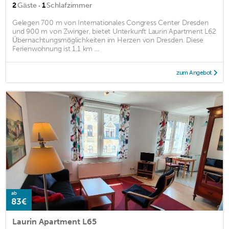
·
2
Gäste
1
Schlafzimmer
Gelegen 700 m von Internationales Congress Center Dresden
und 900 m von Zwinger, bietet Unterkunft Laurin Apartment L62
Übernachtungsmöglichkeiten im Herzen von Dresden. Diese
Ferienwohnung ist 1,1 km ...
zum Angebot
ab
83€
Laurin Apartment L65