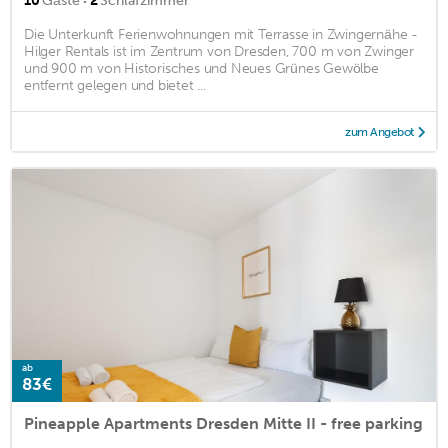
·
10
Gäste
2
Schlafzimmer
Die Unterkunft Ferienwohnungen mit Terrasse in Zwingernähe -
Hilger Rentals ist im Zentrum von Dresden, 700 m von Zwinger
und 900 m von Historisches und Neues Grünes Gewölbe
entfernt gelegen und bietet ...
zum Angebot
ab
83€
Pineapple Apartments Dresden Mitte II - free parking