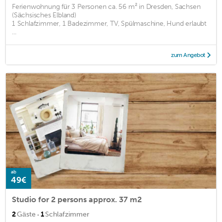
Ferienwohnung für 3 Personen ca. 56 m² in Dresden, Sachsen
(Sächsisches Elbland)
1 Schlafzimmer, 1 Badezimmer, TV, Spülmaschine, Hund erlaubt
...
zum Angebot
ab
49€
Studio for 2 persons approx. 37 m2
·
2
Gäste
1
Schlafzimmer