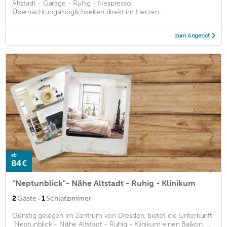
Altstadt - Garage - Ruhig - Nespresso
Übernachtungsmöglichkeiten direkt im Herzen ...
zum Angebot
ab
84€
"Neptunblick"- Nähe Altstadt - Ruhig - Klinikum
·
2
Gäste
1
Schlafzimmer
Günstig gelegen im Zentrum von Dresden, bietet die Unterkunft
"Neptunblick"- Nähe Altstadt - Ruhig - Klinikum einen Balkon. ...