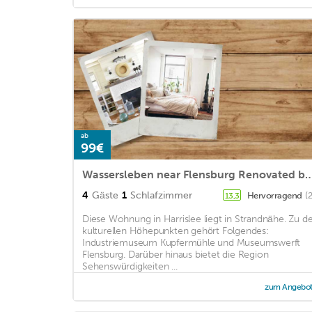
ab
99€
Wassersleben near Flensburg Renovated beach apartment with sea views
4
Gäste
1
Schlafzimmer
Hervorragend
(
13,3
Diese Wohnung in Harrislee liegt in Strandnähe. Zu d
kulturellen Höhepunkten gehört Folgendes:
Industriemuseum Kupfermühle und Museumswerft
Flensburg. Darüber hinaus bietet die Region
Sehenswürdigkeiten ...
zum Angebo