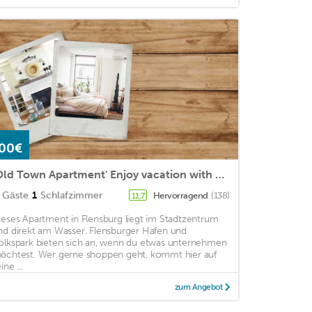
00€
'Old Town Apartment' Enjoy vacation with old town flair!
Gäste
1
Schlafzimmer
Hervorragend
(138)
11,7
ieses Apartment in Flensburg liegt im Stadtzentrum
nd direkt am Wasser. Flensburger Hafen und
olkspark bieten sich an, wenn du etwas unternehmen
öchtest. Wer gerne shoppen geht, kommt hier auf
ine ...
zum Angebot