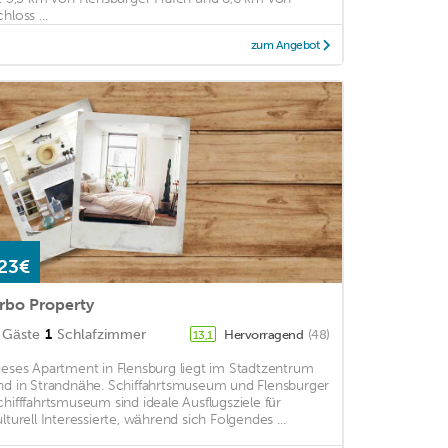
hloss ...
zum Angebot
23€
rbo Property
Gäste
1
Schlafzimmer
Hervorragend
(48)
13,1
ieses Apartment in Flensburg liegt im Stadtzentrum
nd in Strandnähe. Schiffahrtsmuseum und Flensburger
chifffahrtsmuseum sind ideale Ausflugsziele für
ulturell Interessierte, während sich Folgendes ...