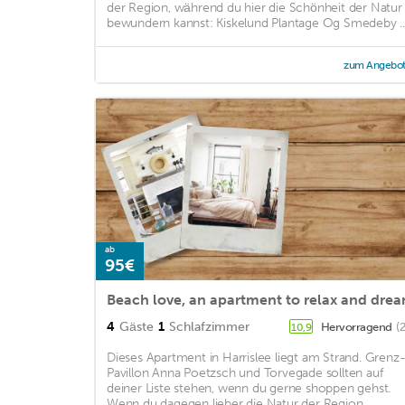
der Region, während du hier die Schönheit der Natur
bewundern kannst: Kiskelund Plantage Og Smedeby ..
zum Angebo
ab
95€
Beach love, an apartment to relax and dre
4
Gäste
1
Schlafzimmer
Hervorragend
(
10,9
Dieses Apartment in Harrislee liegt am Strand. Grenz
Pavillon Anna Poetzsch und Torvegade sollten auf
deiner Liste stehen, wenn du gerne shoppen gehst.
Wenn du dagegen lieber die Natur der Region