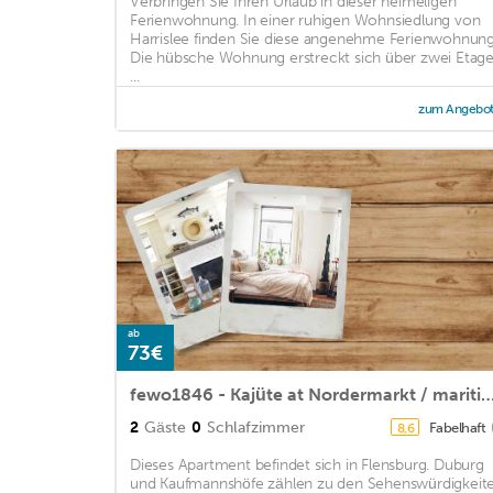
Verbringen Sie Ihren Urlaub in dieser heimeligen
Ferienwohnung. In einer ruhigen Wohnsiedlung von
Harrislee finden Sie diese angenehme Ferienwohnung
Die hübsche Wohnung erstreckt sich über zwei Etag
...
zum Angebo
ab
73€
fewo1846 - Kajüte at Nordermarkt / maritime furnished studio apartment 
2
Gäste
0
Schlafzimmer
Fabelhaft
8,6
Dieses Apartment befindet sich in Flensburg. Duburg
und Kaufmannshöfe zählen zu den Sehenswürdigkeit