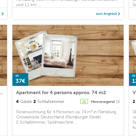
und 1,1 km ...
Sc
t
zum Angebot
ab
ab
37€
1
leben for 1 - 4 persons with 1 bedroom - Holiday apartment
Apartment for 4 persons approx. 74 m2
V
4
Gäste
2
Schlafzimmer
2
Hervorragend
(1)
10
Ferienwohnung für 4 Personen ca. 74 m² in Flensburg,
D
Ostseeküste Deutschland (Flensburger Förde)
u
2 Schlafzimmer, Spülmaschine ...
S
k