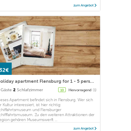
zum Angebot
32€
Holiday apartment Flensburg for 1 - 5 persons with 2 bedrooms - Holiday apartment in one or multi-fa
Gäste
2
Schlafzimmer
Hervorragend
(1)
10
ieses Apartment befindet sich in Flensburg. Wer sich
r Kultur interessiert, ist hier richtig:
chiffahrtsmuseum und Flensburger
chifffahrtsmuseum. Zu den weiteren Attraktionen der
egion gehören Museumswerft ...
zum Angebot