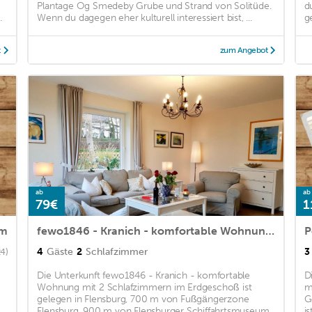
Plantage Og Smedeby Grube und Strand von Solitüde.
d
.
Wenn du dagegen eher kulturell interessiert bist, ...
g
t
zum Angebot
ab
ab
79€
1
am
fewo1846 - Kranich - komfortable Wohnung mit 2 Schlafzimmern im Erdgeschoß
P
4
Gäste
2
Schlafzimmer
3
24)
-
Die Unterkunft fewo1846 - Kranich - komfortable
D
Wohnung mit 2 Schlafzimmern im Erdgeschoß ist
m
gelegen in Flensburg, 700 m von Fußgängerzone
G
Flensburg, 900 m von Flensburger Schiffahrtsmuseum
i