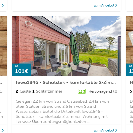
t
zum Angebot
ab
ab
101€
1
artment with a view of the Flensburg Fjord
fewo1846 - Schotstek - komfortable 2-Zimmer-Wohnung mit Terrasse
2
Gäste
1
Schlafzimmer
5
15)
Hervorragend
(3)
13,3
Gelegen 2,2 km von Strand Ostseebad, 2,4 km von
D
Stein Statuen Strand und 2,6 km von Strand
fü
s
Wassersleben, bietet die Unterkunft fewo1846 -
S
en
Schotstek - komfortable 2-Zimmer-Wohnung mit
S
Terrasse Übernachtungsmöglichkeiten ...
R
t
zum Angebot