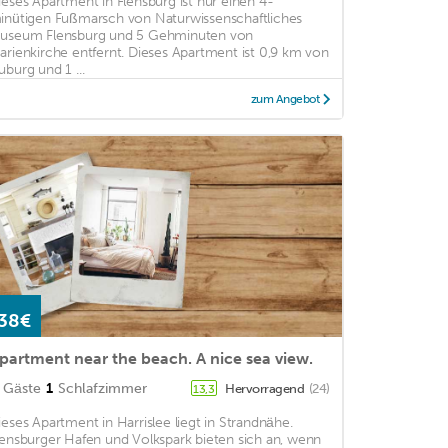
ieses Apartment in Flensburg ist nur einen 4-
inütigen Fußmarsch von Naturwissenschaftliches
useum Flensburg und 5 Gehminuten von
arienkirche entfernt. Dieses Apartment ist 0,9 km von
uburg und 1 ...
zum Angebot
38€
partment near the beach. A nice sea view.
Gäste
1
Schlafzimmer
Hervorragend
(24)
13,3
ieses Apartment in Harrislee liegt in Strandnähe.
lensburger Hafen und Volkspark bieten sich an, wenn