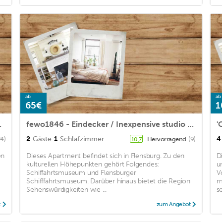
ab
ab
65€
1
 & close to the beach
fewo1846 - Eindecker / Inexpensive studio apartment on the ground floor - Heimathafen Solitüde
2
Gäste
1
Schlafzimmer
4
24)
Hervorragend
(9)
10,7
en
Dieses Apartment befindet sich in Flensburg. Zu den
D
kulturellen Höhepunkten gehört Folgendes:
u
Schiffahrtsmuseum und Flensburger
V
Schifffahrtsmuseum. Darüber hinaus bietet die Region
m
Sehenswürdigkeiten wie ...
se
t
zum Angebot