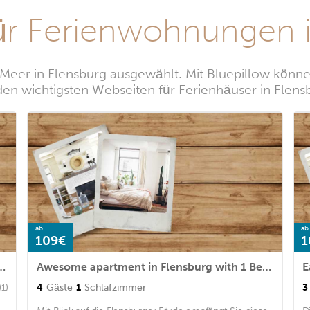
ür Ferienwohnungen i
Meer in Flensburg ausgewählt. Mit Bluepillow können
den wichtigsten Webseiten für Ferienhäuser in Flens
ab
ab
109€
1
 Harrislee with 2 Bedrooms and WiFi
Awesome apartment in Flensburg with 1 Bedrooms
E
4
Gäste
1
Schlafzimmer
3
(1)