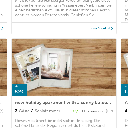
Mit Blick auf die Flensburger Förde empfängt Sie diese
D
schöne Ferienwohnung in Wasserleben. Verbringen Sie
m
.
einen herrlichen Aktivurlaub in dieser schönen Region
M
en
ganz im Norden Deutschlands. Genießen Sie ...
M
D
t
zum Angebot
ab
ab
82€
1
- Nordermarkt
new holiday apartment with a sunny balcony and a large bicycle cellar
A
3
Gäste
2
Schlafzimmer
4
(3)
Hervorragend
(117)
13,1
Dieses Apartment befindet sich in Flensburg. Die
D
en
schöne Natur der Region erlebst du hier: Kiskelund
F