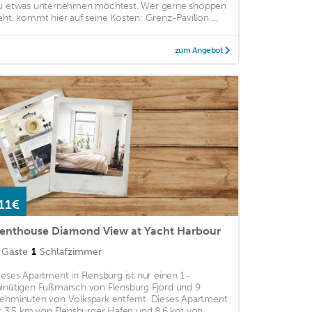
u etwas unternehmen möchtest. Wer gerne shoppen
eht, kommt hier auf seine Kosten: Grenz-Pavillon ...
zum Angebot
11€
enthouse Diamond View at Yacht Harbour
Gäste
1
Schlafzimmer
ieses Apartment in Flensburg ist nur einen 1-
inütigen Fußmarsch von Flensburg Fjord und 9
ehminuten von Volkspark entfernt. Dieses Apartment
st 3,5 km von Flensburger Hafen und 8,6 km von