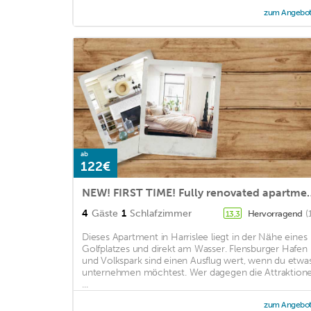
zum Angebo
ab
122€
NEW! FIRST TIME! Fully renovated ap
4
Gäste
1
Schlafzimmer
Hervorragend
(
13,3
Dieses Apartment in Harrislee liegt in der Nähe eines
Golfplatzes und direkt am Wasser. Flensburger Hafen
und Volkspark sind einen Ausflug wert, wenn du etwa
unternehmen möchtest. Wer dagegen die Attraktion
...
zum Angebo