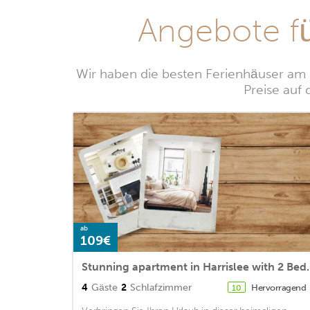
Angebote f
Wir haben die besten Ferienhäuser am 
Preise auf 
ab
109€
Stunning apartment in
4
Gäste
2
Schlafzimmer
Hervorragend
10