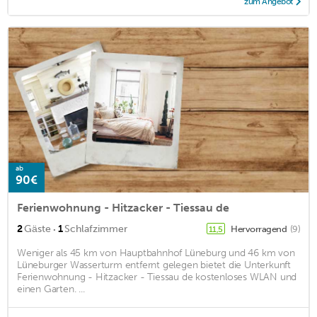
zum Angebot
ab
90€
Ferienwohnung - Hitzacker - Tiessau de
·
2
Gäste
1
Schlafzimmer
Hervorragend
(9)
11,5
Weniger als 45 km von Hauptbahnhof Lüneburg und 46 km von
Lüneburger Wasserturm entfernt gelegen bietet die Unterkunft
Ferienwohnung - Hitzacker - Tiessau de kostenloses WLAN und
einen Garten. ...