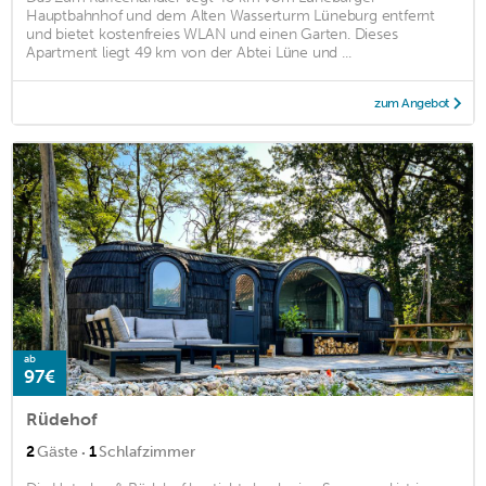
Hauptbahnhof und dem Alten Wasserturm Lüneburg entfernt
und bietet kostenfreies WLAN und einen Garten. Dieses
Apartment liegt 49 km von der Abtei Lüne und ...
zum Angebot
ab
97€
Rüdehof
·
2
Gäste
1
Schlafzimmer