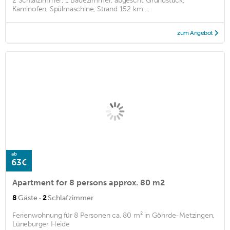
2 Schlafzimmer, 1 Badezimmer, abgeschl. Grundstück,
Kaminofen, Spülmaschine, Strand 152 km ...
zum Angebot
ab
63€
Apartment for 8 persons approx. 80 m2
·
8
Gäste
2
Schlafzimmer
Ferienwohnung für 8 Personen ca. 80 m² in Göhrde-Metzingen,
Lüneburger Heide