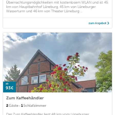
Übernachtungsmöglichkeiten mit kostenlosem WLAN und ist 45
km von Hauptbahnhof Lüneburg, 45 km von Lüneburger
Wasserturm und 46 km von Theater Lüneburg ...
zum Angebot
ab
93€
Zum Kaffeehändler
·
2
Gäste
1
Schlafzimmer
Das Zum Kaffeehändler liegt 48 km vom Lüneburger