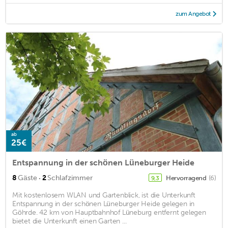
zum Angebot
ab
25€
Entspannung in der schönen Lüneburger Heide
·
8
Gäste
2
Schlafzimmer
Hervorragend
(6)
9,3
Mit kostenlosem WLAN und Gartenblick, ist die Unterkunft
Entspannung in der schönen Lüneburger Heide gelegen in
Göhrde. 42 km von Hauptbahnhof Lüneburg entfernt gelegen
bietet die Unterkunft einen Garten ...