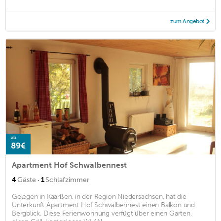
zum Angebot
ab
89€
Apartment Hof Schwalbennest
·
4
Gäste
1
Schlafzimmer
Gelegen in Kaarßen, in der Region Niedersachsen, hat die
Unterkunft Apartment Hof Schwalbennest einen Balkon und
Bergblick. Diese Ferienwohnung verfügt über einen Garten,