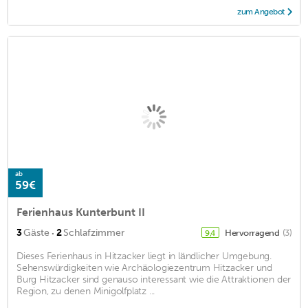
zum Angebot
ab
59€
Ferienhaus Kunterbunt II
·
3
Gäste
2
Schlafzimmer
Hervorragend
(3)
9,4
Dieses Ferienhaus in Hitzacker liegt in ländlicher Umgebung.
Sehenswürdigkeiten wie Archäologiezentrum Hitzacker und
Burg Hitzacker sind genauso interessant wie die Attraktionen der
Region, zu denen Minigolfplatz ...