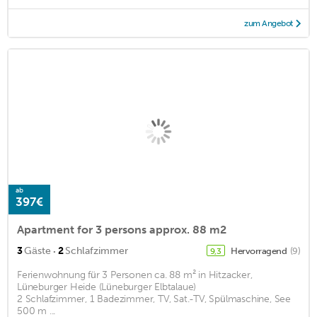
zum Angebot
ab
397€
Apartment for 3 persons approx. 88 m2
·
3
Gäste
2
Schlafzimmer
Hervorragend
(9)
9,3
Ferienwohnung für 3 Personen ca. 88 m² in Hitzacker,
Lüneburger Heide (Lüneburger Elbtalaue)
2 Schlafzimmer, 1 Badezimmer, TV, Sat.-TV, Spülmaschine, See
500 m ...