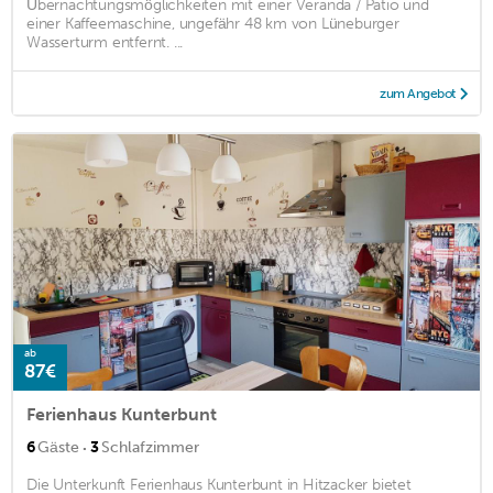
Übernachtungsmöglichkeiten mit einer Veranda / Patio und
einer Kaffeemaschine, ungefähr 48 km von Lüneburger
Wasserturm entfernt. ...
zum Angebot
ab
87€
Ferienhaus Kunterbunt
·
6
Gäste
3
Schlafzimmer
Die Unterkunft Ferienhaus Kunterbunt in Hitzacker bietet