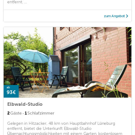
entfernt. ...
zum Angebot
ab
93€
Elbwald-Studio
·
2
Gäste
1
Schlafzimmer
Gelegen in Hitzacker, 48 km von Hauptbahnhof Lüneburg
entfernt, bietet die Unterkunft Elbwald-Studio
Übernachtungsmöglichkeiten mit einem Garten, kostenlosem