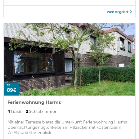
zum Angebot
ab
89€
Ferienwohnung Harms
·
4
Gäste
2
Schlafzimmer
Mit einer Terrasse bietet die Unterkunft Ferienwohnung Harms
Übernachtungsmöglichkeiten in Hitzacker mit kostenlosem
WLAN und Gartenblick. ...