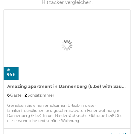
Hitzacker vergleichen.
ab
95€
Amazing apartment in Dannenberg (Elbe) with Sauna, WiFi and 2 Bedrooms
·
6
Gäste
2
Schlafzimmer
Genießen Sie einen erholsamen Urlaub in dieser
familienfreundlichen und geschmackvollen Ferienwohnung in
Dannenberg (Elbe). In der Niedersächsische Elbtalaue heißt Sie
diese wohnliche und schöne Wohnung ...