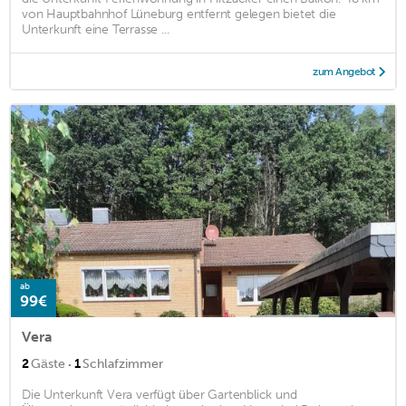
von Hauptbahnhof Lüneburg entfernt gelegen bietet die
Unterkunft eine Terrasse ...
zum Angebot
ab
99€
Vera
·
2
Gäste
1
Schlafzimmer
Die Unterkunft Vera verfügt über Gartenblick und