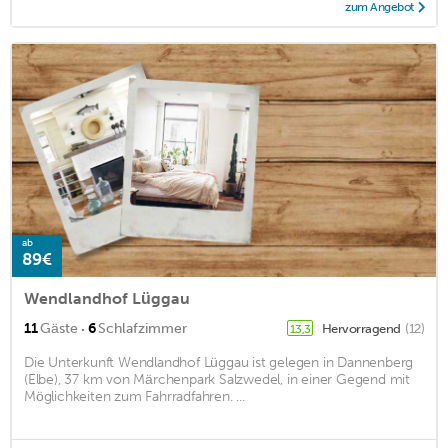
zum Angebot
ab
89€
Wendlandhof Lüggau
·
11
Gäste
6
Schlafzimmer
Hervorragend
(12)
13,3
Die Unterkunft Wendlandhof Lüggau ist gelegen in Dannenberg
(Elbe), 37 km von Märchenpark Salzwedel, in einer Gegend mit
Möglichkeiten zum Fahrradfahren. ...