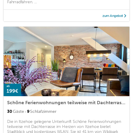
Fahrradfahren. ...
zum Angebot
ab
199€
Schöne Ferienwohnungen teilweise mit Dachterrasse im Herzen von Itzehoe
·
30
Gäste
9
Schlafzimmer
Die in Itzehoe gelegene Unterkunft Schöne Ferienwohnungen
teilweise mit Dachterrasse im Herzen von Itzehoe bietet
Stadtblick und kostenloses WLAN. Sie ist 41 km von Wildpark