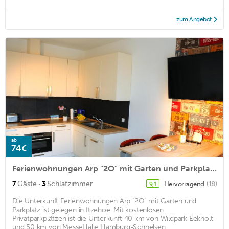
zum Angebot
ab
74€
Ferienwohnungen Arp "2O" mit Garten und Parkplatz
·
7
Gäste
3
Schlafzimmer
Hervorragend
(18)
9,1
Die Unterkunft Ferienwohnungen Arp "2O" mit Garten und
Parkplatz ist gelegen in Itzehoe. Mit kostenlosen
Privatparkplätzen ist die Unterkunft 40 km von Wildpark Eekholt
und 50 km von MesseHalle Hamburg-Schnelsen ...