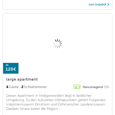
zum Angebot
ab
120€
large apartment
·
4
Gäste
2
Schlafzimmer
Hervorragend
(15)
12,3
Dieses Apartment in Heiligenstedten liegt in ländlicher
Umgebung. Zu den kulturellen Höhepunkten gehört Folgendes:
Industriemuseum Elmshorn und Dithmarscher Landesmuseum.
Darüber hinaus bietet die Region ...