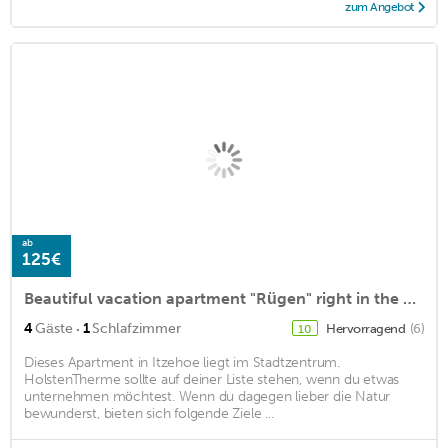
zum Angebot
ab
125€
Beautiful vacation apartment "Rügen" right in the heart of Itzehoe
·
4
Gäste
1
Schlafzimmer
Hervorragend
(6)
10
Dieses Apartment in Itzehoe liegt im Stadtzentrum.
HolstenTherme sollte auf deiner Liste stehen, wenn du etwas
unternehmen möchtest. Wenn du dagegen lieber die Natur
bewunderst, bieten sich folgende Ziele ...