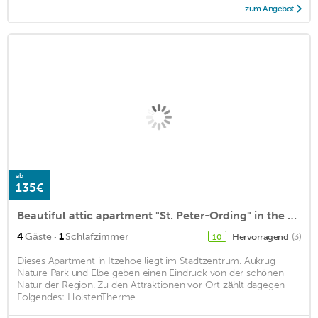
zum Angebot
ab
135€
Beautiful attic apartment "St. Peter-Ording" in the heart of Itzehoe
·
4
Gäste
1
Schlafzimmer
Hervorragend
(3)
10
Dieses Apartment in Itzehoe liegt im Stadtzentrum. Aukrug
Nature Park und Elbe geben einen Eindruck von der schönen
Natur der Region. Zu den Attraktionen vor Ort zählt dagegen
Folgendes: HolstenTherme. ...