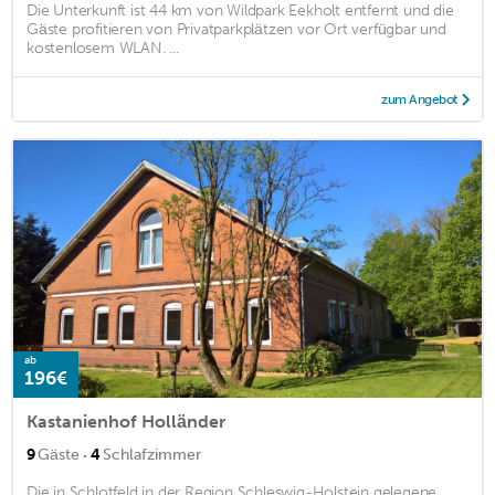
Die Unterkunft ist 44 km von Wildpark Eekholt entfernt und die
Gäste profitieren von Privatparkplätzen vor Ort verfügbar und
kostenlosem WLAN. ...
zum Angebot
ab
196€
Kastanienhof Holländer
·
9
Gäste
4
Schlafzimmer
Die in Schlotfeld in der Region Schleswig-Holstein gelegene