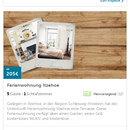
zum Angebot
ab
205€
Ferienwohnung Itzehoe
·
5
Gäste
1
Schlafzimmer
Hervorragend
(12)
13,3
Gelegen in Itzehoe, in der Region Schleswig-Holstein, hat die
Unterkunft Ferienwohnung Itzehoe eine Terrasse. Diese
Ferienwohnung verfügt über einen Garten, einen Grill,
kostenloses WLAN und kostenlose ...