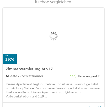
Itzehoe vergleichen.
ab
197€
Zimmervermietung Arp 17
·
6
Gäste
2
Schlafzimmer
Hervorragend
(6)
13,3
Dieses Apartment liegt in Itzehoe und ist eine 5-minütige Fahrt
von Aukrug Nature Park und eine 6-minütige Fahrt von Klinikum
Itzehoe entfernt. Dieses Apartment ist 51,4 km von
Volksparkstadion und 18,9 ...