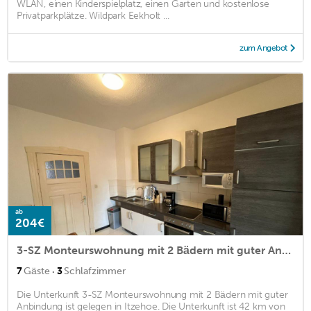
WLAN, einen Kinderspielplatz, einen Garten und kostenlose
Privatparkplätze. Wildpark Eekholt ...
zum Angebot
ab
204€
3-SZ Monteurswohnung mit 2 Bädern mit guter Anbindung
·
7
Gäste
3
Schlafzimmer
Die Unterkunft 3-SZ Monteurswohnung mit 2 Bädern mit guter
Anbindung ist gelegen in Itzehoe. Die Unterkunft ist 42 km von