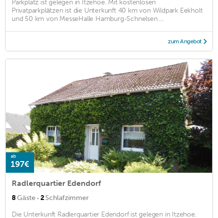
Parkplatz ist gelegen in Itzehoe. Mit kostenlosen
Privatparkplätzen ist die Unterkunft 40 km von Wildpark Eekholt
und 50 km von MesseHalle Hamburg-Schnelsen ...
zum Angebot
ab
197€
Radlerquartier Edendorf
·
8
Gäste
2
Schlafzimmer
Die Unterkunft Radlerquartier Edendorf ist gelegen in Itzehoe.