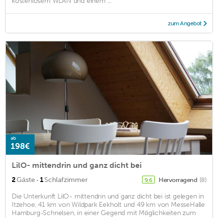
kostenlosem WLAN und einem ...
zum Angebot
ab
198€
LilO- mittendrin und ganz dicht bei
·
2
Gäste
1
Schlafzimmer
Hervorragend
(8)
9,6
Die Unterkunft LilO- mittendrin und ganz dicht bei ist gelegen in
Itzehoe, 41 km von Wildpark Eekholt und 49 km von MesseHalle
Hamburg-Schnelsen, in einer Gegend mit Möglichkeiten zum