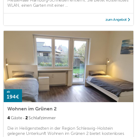
MesseHalle Hamburg-Schnelsen entfernt. Sie bietet kostenloses
WLAN, einen Garten mit einer ...
zum Angebot
ab
194€
Wohnen im Grünen 2
·
4
Gäste
2
Schlafzimmer
Die in Heiligenstedten in der Region Schleswig-Holstein
gelegene Unterkunft Wohnen im Grünen 2 bietet kostenloses