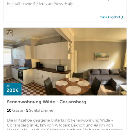
Eekholt sowie 49 km von MesseHalle ...
zum Angebot
ab
200€
Ferienwohnung Wilde - Coriansberg
·
10
Gäste
5
Schlafzimmer
Die in Itzehoe gelegene Unterkunft Ferienwohnung Wilde -
Coriansberg ist 41 km von Wildpark Eekholt und 49 km von