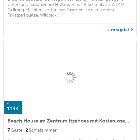
Unterkunft Kastanienhof Holländer bietet kostenloses WLAN,
Grillmöglichkeiten, kostenlose Fahrräder und kostenlose
Privatparkplätze. Wildpark ...
zum Angebot
ab
114€
Beach House im Zentrum Itzehoes mit Kostenlosem Parkplatz und Terrasse
·
7
Gäste
2
Schlafzimmer