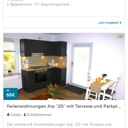
1 Badezimmer, TV, Waschmaschine ...
zum Angebot
ab
66€
Ferienwohnungen Arp "2D" mit Terrasse und Parkplatz
·
4
Gäste
1
Schlafzimmer
Die Unterkunft Ferienwohnungen Arp "2D" mit Terrasse und