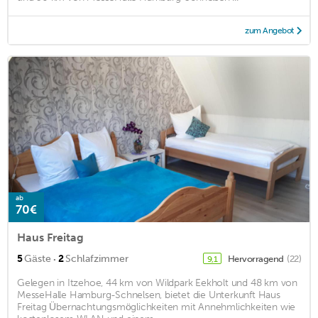
zum Angebot
ab
70€
Haus Freitag
·
5
Gäste
2
Schlafzimmer
Hervorragend
(22)
9,1
Gelegen in Itzehoe, 44 km von Wildpark Eekholt und 48 km von
MesseHalle Hamburg-Schnelsen, bietet die Unterkunft Haus
Freitag Übernachtungsmöglichkeiten mit Annehmlichkeiten wie