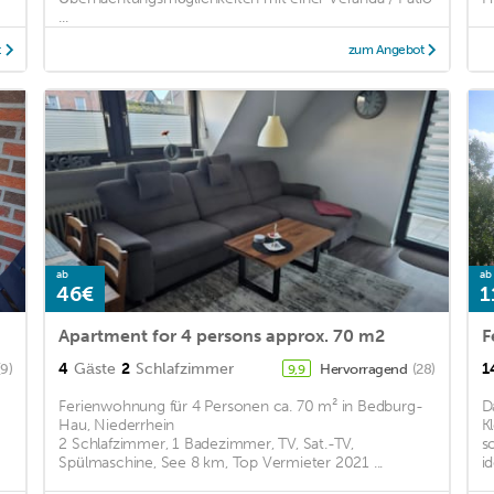
...
t
zum Angebot
ab
ab
46€
1
Apartment for 4 persons approx. 70 m2
F
4
Gäste
2
Schlafzimmer
1
(9)
Hervorragend
(28)
9,9
Ferienwohnung für 4 Personen ca. 70 m² in Bedburg-
D
Hau, Niederrhein
K
2 Schlafzimmer, 1 Badezimmer, TV, Sat.-TV,
s
Spülmaschine, See 8 km, Top Vermieter 2021 ...
i