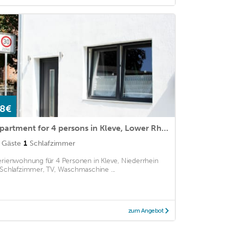
8€
Apartment for 4 persons in Kleve, Lower Rhine<BR>1 bedroom, TV, washing machinem2
Gäste
1
Schlafzimmer
erienwohnung für 4 Personen in Kleve, Niederrhein
 Schlafzimmer, TV, Waschmaschine ...
zum Angebot