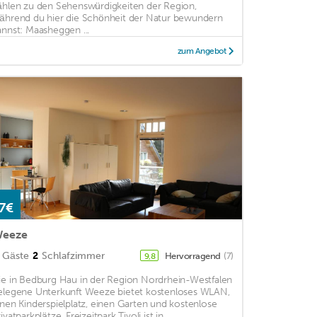
ählen zu den Sehenswürdigkeiten der Region,
ährend du hier die Schönheit der Natur bewundern
annst: Maasheggen ...
zum Angebot
7€
eeze
Gäste
2
Schlafzimmer
Hervorragend
(7)
9,8
ie in Bedburg Hau in der Region Nordrhein-Westfalen
elegene Unterkunft Weeze bietet kostenloses WLAN,
inen Kinderspielplatz, einen Garten und kostenlose
ivatparkplätze. Freizeitpark Tivoli ist in ...