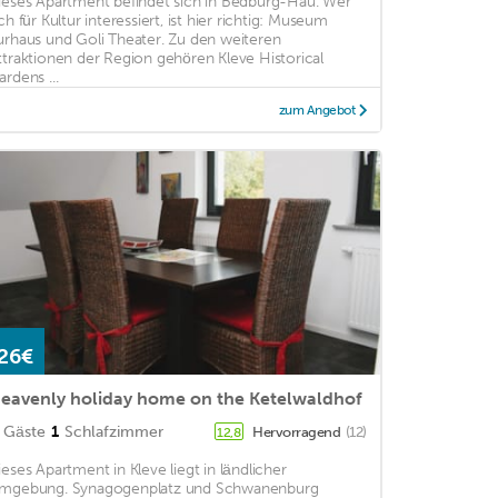
ieses Apartment befindet sich in Bedburg-Hau. Wer
ch für Kultur interessiert, ist hier richtig: Museum
urhaus und Goli Theater. Zu den weiteren
ttraktionen der Region gehören Kleve Historical
ardens ...
zum Angebot
26€
eavenly holiday home on the Ketelwaldhof
Gäste
1
Schlafzimmer
Hervorragend
(12)
12,8
ieses Apartment in Kleve liegt in ländlicher
mgebung. Synagogenplatz und Schwanenburg