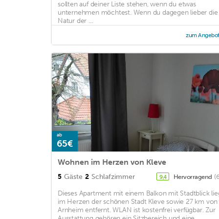
sollten auf deiner Liste stehen, wenn du etwas
unternehmen möchtest. Wenn du dagegen lieber die
Natur der ...
zum Angebo
ab
65€
Wohnen im Herzen von Kleve
5
Gäste
2
Schlafzimmer
Hervorragend
(
9,4
Dieses Apartment mit einem Balkon mit Stadtblick lie
im Herzen der schönen Stadt Kleve sowie 27 km von
Arnheim entfernt. WLAN ist kostenfrei verfügbar. Zur
Ausstattung gehören ein Sitzbereich und eine ...