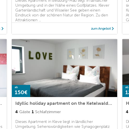
-
Dieses Apartment in Bedburg-Hau liegt in ländlicher
D
Umgebung und in der Nähe eines Golfplatzes. Klever
si
Gartenlandschaft und Wisseler See geben einen
K
Eindruck von der schönen Natur der Region. Zu den
A
Attraktionen ...
G
t
zum Angebot
ab
ab
150€
1
nt on the Ketelwaldhof
Idyllic holiday apartment on the Ketelwaldhof
H
4
Gäste
1
Schlafzimmer
4
Dieses Apartment in Kleve liegt in ländlicher
D
es
Umgebung. Sehenswürdigkeiten wie Synagogenplatz
U