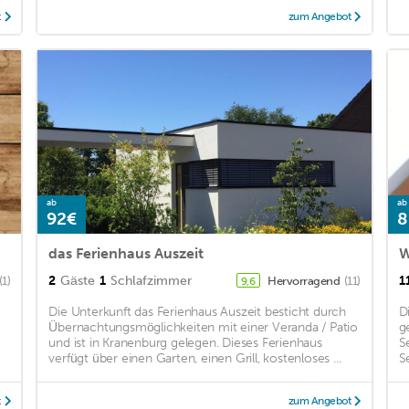
t
zum Angebot
ab
ab
92€
8
das Ferienhaus Auszeit
W
2
Gäste
1
Schlafzimmer
1
(1)
Hervorragend
(11)
9,6
Die Unterkunft das Ferienhaus Auszeit besticht durch
D
Übernachtungsmöglichkeiten mit einer Veranda / Patio
g
und ist in Kranenburg gelegen. Dieses Ferienhaus
S
verfügt über einen Garten, einen Grill, kostenloses ...
S
t
zum Angebot