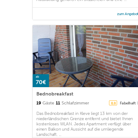
zum Angebo
ab
70€
Bednobreakfast
19
Gäste
11
Schlafzimmer
Fabelhaft
8,8
Das Bednobreakfast in Kleve liegt 13 km von der
niederländischen Grenze entfernt und bietet Ihnen
kostenloses WLAN. Jedes Apartment verfügt über
einen Balkon und Aussicht auf die umliegende
Landschaft. ...