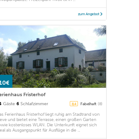
zum Angebot
10€
erienhaus Fristerhof
4
Gäste
6
Schlafzimmer
Fabelhaft
(8)
8,4
as Ferienhaus Fristerhof liegt ruhig am Stadtrand von
leve und bietet eine Terrasse, einen großen Garten
owie kostenloses WLAN. Die Unterkunft eignet sich
deal als Ausgangspunkt für Ausflüge in die ...