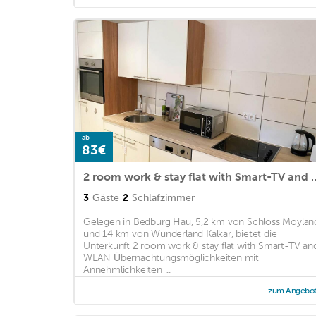
ab
83€
2 room work & stay flat 
3
Gäste
2
Schlafzimmer
Gelegen in Bedburg Hau, 5,2 km von Schloss Moylan
und 14 km von Wunderland Kalkar, bietet die
Unterkunft 2 room work & stay flat with Smart-TV an
WLAN Übernachtungsmöglichkeiten mit
Annehmlichkeiten ...
zum Angebo