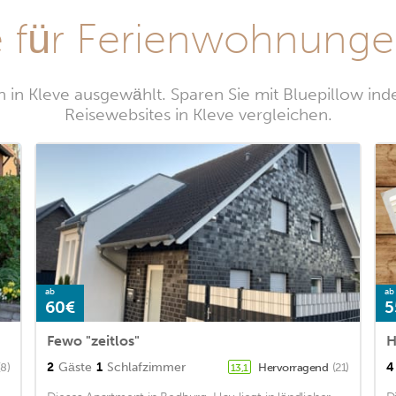
 für Ferienwohnungen
in Kleve ausgewählt. Sparen Sie mit Bluepillow in
Reisewebsites in Kleve vergleichen.
ab
ab
60€
5
Fewo "zeitlos"
2
Gäste
1
Schlafzimmer
4
(8)
Hervorragend
(21)
13,1