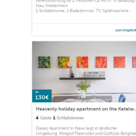
Ferienwohnung für 2 Personen ca. 45 m² in Bedburg
Hau, Niederrhein
1 Schlafzimmer, 1 Badezimmer, TV, Spülmaschine ...
zum Angebo
ab
130€
Heavenly holiday apartme
4
Gäste
1
Schlafzimmer
Dieses Apartment in Kleve liegt in ländlicher
Umgebung. Minigolf Plasmolen und Golfclub Borghe