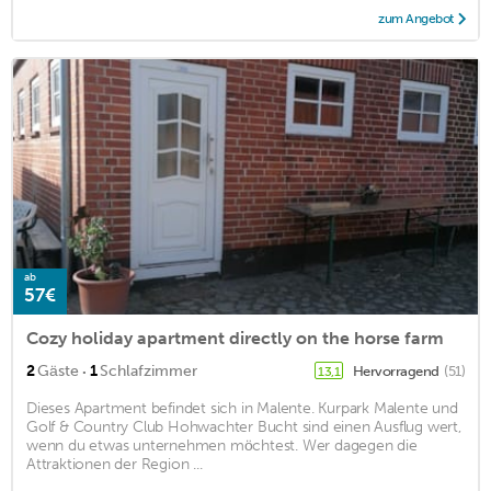
zum Angebot
ab
57€
Cozy holiday apartment directly on the horse farm
·
2
Gäste
1
Schlafzimmer
Hervorragend
(51)
13,1
Dieses Apartment befindet sich in Malente. Kurpark Malente und
Golf & Country Club Hohwachter Bucht sind einen Ausflug wert,
wenn du etwas unternehmen möchtest. Wer dagegen die
Attraktionen der Region ...