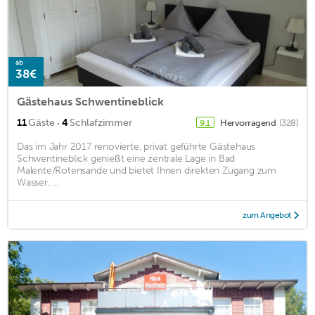
ab
38€
Gästehaus Schwentineblick
·
11
Gäste
4
Schlafzimmer
Hervorragend
(328)
9,1
Das im Jahr 2017 renovierte, privat geführte Gästehaus
Schwentineblick genießt eine zentrale Lage in Bad
Malente/Rotensande und bietet Ihnen direkten Zugang zum
Wasser. ...
zum Angebot