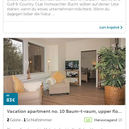
Golf & Country Club Hohwachter Bucht sollten auf deiner Liste
stehen, wenn du etwas unternehmen möchtest. Wenn du
dagegen lieber die Natur ...
zum Angebot
ab
83€
Vacation apartment no. 10 Baum-t-raum, upper floor, 37sqm, 1 bedroom, max. 2 persons
·
2
Gäste
1
Schlafzimmer
Hervorragend
(2)
10