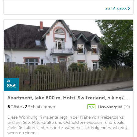
zum Angebot
ab
85€
Apartment, lake 600 m, Holst. Switzerland, hiking/biking/water sports, animal park, Baltic Sea 30 min.
·
6
Gäste
2
Schlafzimmer
Hervorragend
(19)
9,6
Diese Wohnung in Malente liegt in der Nähe von Freizeitparks
und am See. Peterstraße und Ostholstein-Museum sind ideale
Ziele für kulturell Interessierte, während sich Folgendes anbietet,
wenn du einen ...