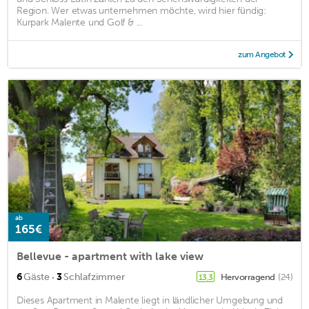
Region. Wer etwas unternehmen möchte, wird hier fündig:
Kurpark Malente und Golf & ...
zum Angebot
ab
165€
Bellevue - apartment with lake view
·
6
Gäste
3
Schlafzimmer
Hervorragend
(24)
13,3
Dieses Apartment in Malente liegt in ländlicher Umgebung und