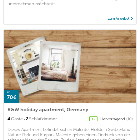
unternehmen möchtest: ...
zum Angebot
ab
70€
R&W holiday apartment, Germany
·
4
Gäste
2
Schlafzimmer
Hervorragend
(10)
12
Dieses Apartment befindet sich in Malente. Holstein Switzerland
Nature Park und Kurpark Malente geben einen Eindruck von der