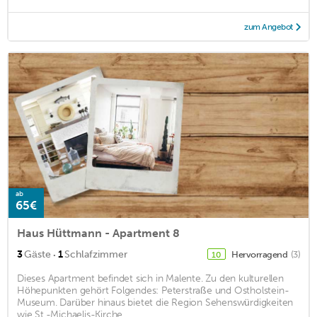
zum Angebot
ab
65€
Haus Hüttmann - Apartment 8
·
3
Gäste
1
Schlafzimmer
Hervorragend
(3)
10
Dieses Apartment befindet sich in Malente. Zu den kulturellen
Höhepunkten gehört Folgendes: Peterstraße und Ostholstein-
Museum. Darüber hinaus bietet die Region Sehenswürdigkeiten
wie St.-Michaelis-Kirche ...