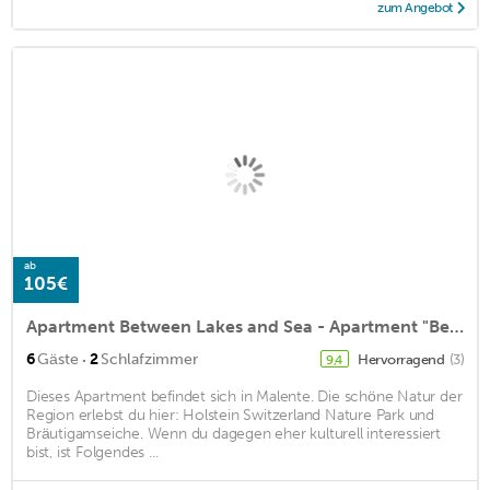
zum Angebot
ab
105€
Apartment Between Lakes and Sea - Apartment "Between Lakes and Sea"
·
6
Gäste
2
Schlafzimmer
Hervorragend
(3)
9,4
Dieses Apartment befindet sich in Malente. Die schöne Natur der
Region erlebst du hier: Holstein Switzerland Nature Park und
Bräutigamseiche. Wenn du dagegen eher kulturell interessiert
bist, ist Folgendes ...