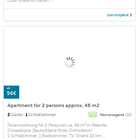
Obst-Erlebnis-Garten ...
zum Angebot
ab
56€
Apartment for 2 persons approx. 48 m2
·
2
Gäste
1
Schlafzimmer
Hervorragend
(18)
13,3
Ferienwohnung für 2 Personen ca. 48 m² in Malente,
Ostseeküste Deutschland (Kreis Ostholstein)
1 Schlafzimmer, 1 Badezimmer, TV, Strand 22 km ...