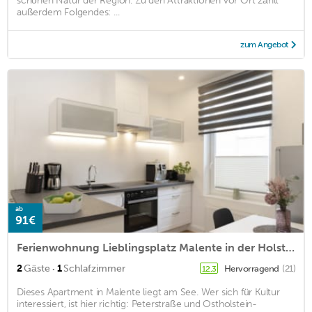
schönen Natur der Region. Zu den Attraktionen vor Ort zählt
außerdem Folgendes: ...
zum Angebot
ab
91€
Ferienwohnung Lieblingsplatz Malente in der Holsteinischen Schweiz
·
2
Gäste
1
Schlafzimmer
Hervorragend
(21)
12,3
Dieses Apartment in Malente liegt am See. Wer sich für Kultur
interessiert, ist hier richtig: Peterstraße und Ostholstein-