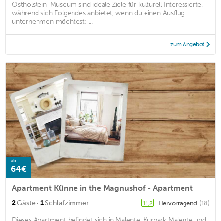
Ostholstein-Museum sind ideale Ziele für kulturell Interessierte,
während sich Folgendes anbietet, wenn du einen Ausflug
unternehmen möchtest: ...
zum Angebot
ab
64€
Apartment Künne in the Magnushof - Apartment
·
2
Gäste
1
Schlafzimmer
Hervorragend
(18)
11,2
Dieses Apartment befindet sich in Malente. Kurpark Malente und