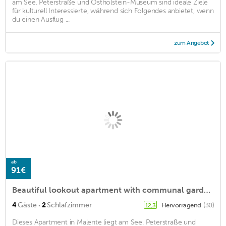
am See. Peterstraße und Ostholstein-Museum sind ideale Ziele
für kulturell Interessierte, während sich Folgendes anbietet, wenn
du einen Ausflug ...
zum Angebot
ab
91€
Beautiful lookout apartment with communal garden in Malente
·
4
Gäste
2
Schlafzimmer
Hervorragend
(30)
12,3
Dieses Apartment in Malente liegt am See. Peterstraße und