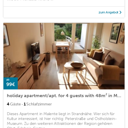
zum Angebot
ab
99€
holiday apartment/apt. for 4 guests with 48m² in Malente (160511)
·
4
Gäste
1
Schlafzimmer
Dieses Apartment in Malente liegt in Strandnähe. Wer sich für
Kultur interessiert, ist hier richtig: Peterstraße und Ostholstein-
Museum. Zu den weiteren Attraktionen der Region gehören