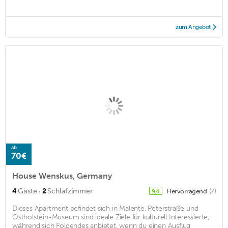
zum Angebot
ab
70€
House Wenskus, Germany
·
4
Gäste
2
Schlafzimmer
Hervorragend
(7)
9,4
Dieses Apartment befindet sich in Malente. Peterstraße und
Ostholstein-Museum sind ideale Ziele für kulturell Interessierte,
während sich Folgendes anbietet, wenn du einen Ausflug