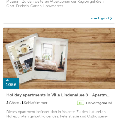
Museum. Zu den weiteren Attraktionen der Region gehören
Obst-Erlebnis-Garten Hohwachter ...
zum Angebot
ab
105€
Holiday apartments in Villa Lindenallee 9 - Apartment Margarete
·
2
Gäste
1
Schlafzimmer
Hervorragend
(5)
10
Dieses Apartment befindet sich in Malente. Zu den kulturellen
Höhepunkten gehört Folgendes: Peterstraße und Ostholstein-