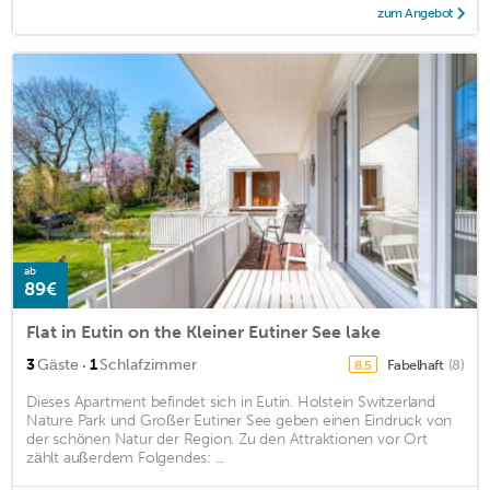
zum Angebot
ab
89€
Flat in Eutin on the Kleiner Eutiner See lake
·
3
Gäste
1
Schlafzimmer
Fabelhaft
(8)
8,5
Dieses Apartment befindet sich in Eutin. Holstein Switzerland
Nature Park und Großer Eutiner See geben einen Eindruck von
der schönen Natur der Region. Zu den Attraktionen vor Ort
zählt außerdem Folgendes: ...