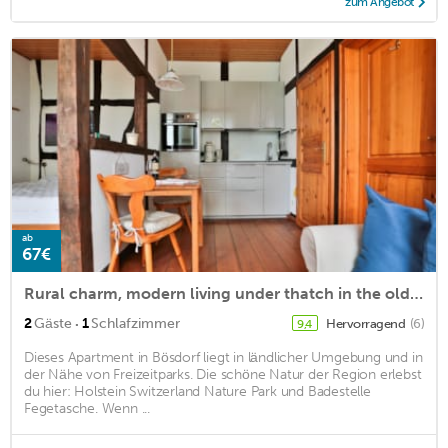
zum Angebot
ab
67€
Rural charm, modern living under thatch in the old farmhouse
·
2
Gäste
1
Schlafzimmer
Hervorragend
(6)
9,4
Dieses Apartment in Bösdorf liegt in ländlicher Umgebung und in
der Nähe von Freizeitparks. Die schöne Natur der Region erlebst
du hier: Holstein Switzerland Nature Park und Badestelle
Fegetasche. Wenn ...