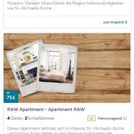
Museum. Darüber hinaus bietet die Region Sehenswürdigkeiten
wie St.-Michaelis-Kirche ...
zum Angebot
ab
75€
R&W Apartment - Apartment R&W
·
4
Gäste
2
Schlafzimmer
Hervorragend
(2)
10
Dieses Apartment befindet sich in Malente. St.-Michaelis-Kirche
und Schloss Eutin zählen zu den Sehenswürdigkeiten der