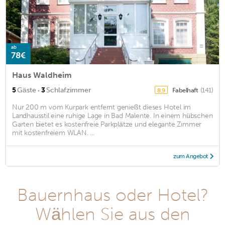
ab
78€
Haus Waldheim
·
5
Gäste
3
Schlafzimmer
Fabelhaft
(141)
8,9
Nur 200 m vom Kurpark entfernt genießt dieses Hotel im
Landhausstil eine ruhige Lage in Bad Malente. In einem hübschen
Garten bietet es kostenfreie Parkplätze und elegante Zimmer
mit kostenfreiem WLAN. ...
zum Angebot
Bauernhaus oder Hotel?
Wählen Sie aus den