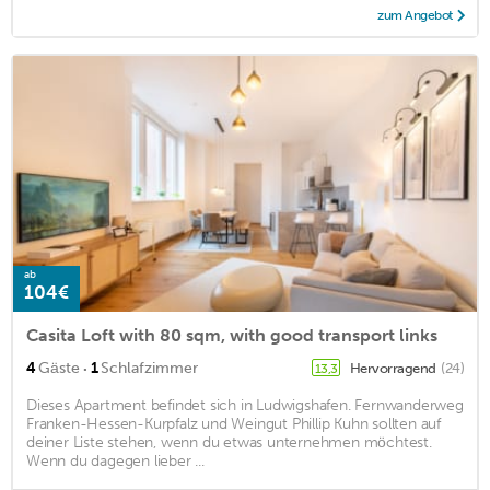
zum Angebot
ab
104€
Casita Loft with 80 sqm, with good transport links
·
4
Gäste
1
Schlafzimmer
Hervorragend
(24)
13,3
Dieses Apartment befindet sich in Ludwigshafen. Fernwanderweg
Franken-Hessen-Kurpfalz und Weingut Phillip Kuhn sollten auf
deiner Liste stehen, wenn du etwas unternehmen möchtest.
Wenn du dagegen lieber ...