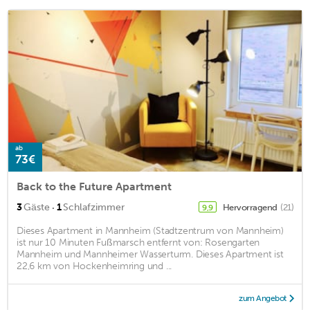
ab
73€
Back to the Future Apartment
·
3
Gäste
1
Schlafzimmer
Hervorragend
(21)
9,9
Dieses Apartment in Mannheim (Stadtzentrum von Mannheim)
ist nur 10 Minuten Fußmarsch entfernt von: Rosengarten
Mannheim und Mannheimer Wasserturm. Dieses Apartment ist
22,6 km von Hockenheimring und ...
zum Angebot