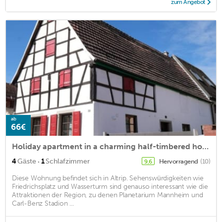
zum Angebot
ab
66€
Holiday apartment in a charming half-timbered house with style.
·
4
Gäste
1
Schlafzimmer
Hervorragend
(10)
9,6
Diese Wohnung befindet sich in Altrip. Sehenswürdigkeiten wie
Friedrichsplatz und Wasserturm sind genauso interessant wie die
Attraktionen der Region, zu denen Planetarium Mannheim und
Carl-Benz Stadion ...