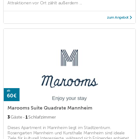
Attraktionen vor Ort zählt außerdem ...
zum Angebot
ab
60€
Marooms Suite Quadrate Mannheim
·
3
Gäste
1
Schlafzimmer
Dieses Apartment in Mannheim liegt im Stadtzentrum.
Rosengarten Mannheim und Kunsthalle Mannheim sind ideale
Ziele für kulturell Interessierte, während sich Folgendes anbietet,