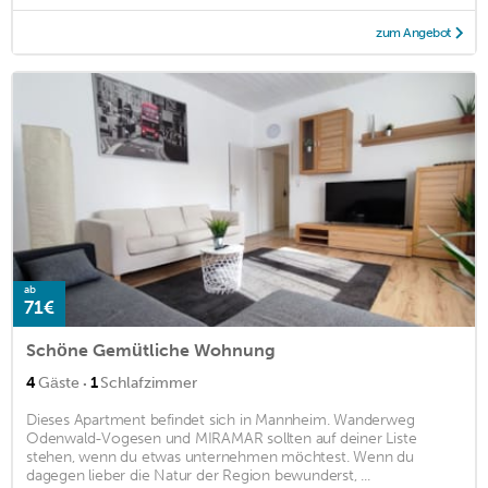
zum Angebot
ab
71€
Schöne Gemütliche Wohnung
·
4
Gäste
1
Schlafzimmer
Dieses Apartment befindet sich in Mannheim. Wanderweg
Odenwald-Vogesen und MIRAMAR sollten auf deiner Liste
stehen, wenn du etwas unternehmen möchtest. Wenn du
dagegen lieber die Natur der Region bewunderst, ...