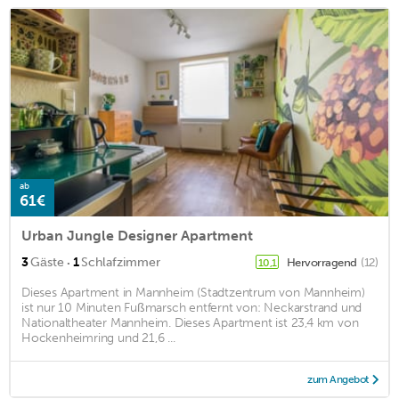
ab
61€
Urban Jungle Designer Apartment
·
3
Gäste
1
Schlafzimmer
Hervorragend
(12)
10,1
Dieses Apartment in Mannheim (Stadtzentrum von Mannheim)
ist nur 10 Minuten Fußmarsch entfernt von: Neckarstrand und
Nationaltheater Mannheim. Dieses Apartment ist 23,4 km von
Hockenheimring und 21,6 ...
zum Angebot