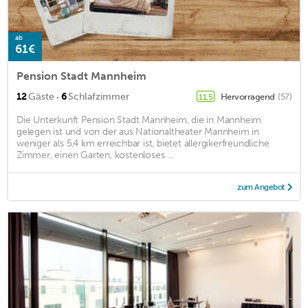
ab
61€
Pension Stadt Mannheim
·
12
Gäste
6
Schlafzimmer
Hervorragend
(57)
11,5
Die Unterkunft Pension Stadt Mannheim, die in Mannheim
gelegen ist und von der aus Nationaltheater Mannheim in
weniger als 5,4 km erreichbar ist, bietet allergikerfreundliche
Zimmer, einen Garten, kostenloses ...
zum Angebot