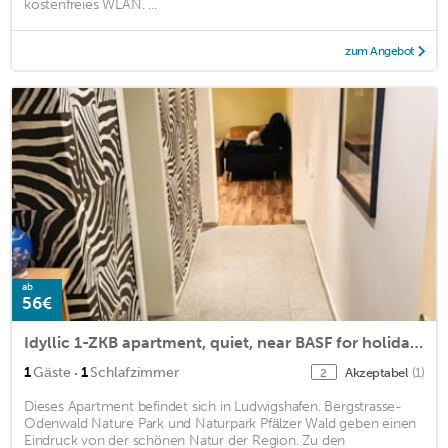
kostenfreies WLAN. ...
zum Angebot
ab
56€
Idyllic 1-ZKB apartment, quiet, near BASF for holiday / business travelers
·
1
Gäste
1
Schlafzimmer
Akzeptabel
(1)
2
Dieses Apartment befindet sich in Ludwigshafen. Bergstrasse-
Odenwald Nature Park und Naturpark Pfälzer Wald geben einen
Eindruck von der schönen Natur der Region. Zu den