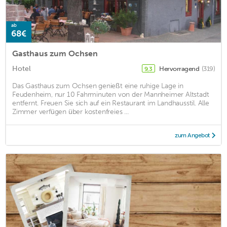
ab
68€
Gasthaus zum Ochsen
Hotel
Hervorragend
(319)
9,3
Das Gasthaus zum Ochsen genießt eine ruhige Lage in
Feudenheim, nur 10 Fahrminuten von der Mannheimer Altstadt
entfernt. Freuen Sie sich auf ein Restaurant im Landhausstil. Alle
Zimmer verfügen über kostenfreies ...
zum Angebot