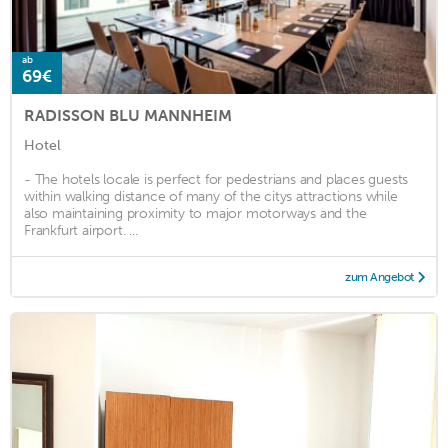
ab
69€
RADISSON BLU MANNHEIM
Hotel
- The hotels locale is perfect for pedestrians and places guests
within walking distance of many of the citys attractions while
also maintaining proximity to major motorways and the
Frankfurt airport. ...
zum Angebot