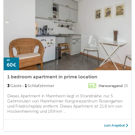
ab
60€
1 bedroom apartment in prime location
·
3
Gäste
1
Schlafzimmer
Hervorragend
(3)
10,7
Dieses Apartment in Mannheim liegt in Strandnähe, nur 5
Gehminuten von Mannheimer Kongresszentrum Rosengarten
und Friedrichsplatz entfernt. Dieses Apartment ist 21,6 km von
Hockenheimring und 19,9 km ...
zum Angebot