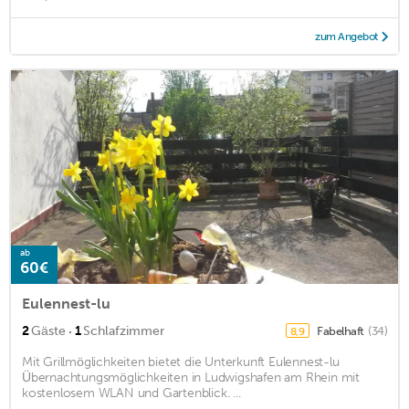
zum Angebot
ab
60€
Eulennest-lu
·
2
Gäste
1
Schlafzimmer
Fabelhaft
(34)
8,9
Mit Grillmöglichkeiten bietet die Unterkunft Eulennest-lu
Übernachtungsmöglichkeiten in Ludwigshafen am Rhein mit
kostenlosem WLAN und Gartenblick. ...