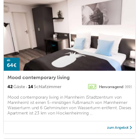
ab
64€
Mood contemporary living
·
42
Gäste
14
Schlafzimmer
Hervorragend
(69)
10,7
Mood contemporary living in Mannheim (Stadtzentrum von
Mannheim) ist einen 5-minütigen Fußmarsch von Mannheimer
Wasserturm und 6 Gehminuten von Wasserturm entfernt. Dieses
Apartment ist 23 km von Hockenheimring ...
zum Angebot