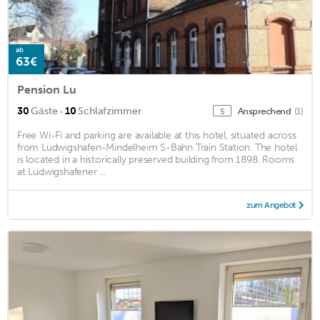
ab
63€
Pension Lu
·
30
Gäste
10
Schlafzimmer
Ansprechend
(1)
5
Free Wi-Fi and parking are available at this hotel, situated across
from Ludwigshafen-Mindelheim S-Bahn Train Station. The hotel
is located in a historically preserved building from 1898. Rooms
at Ludwigshafener ...
zum Angebot