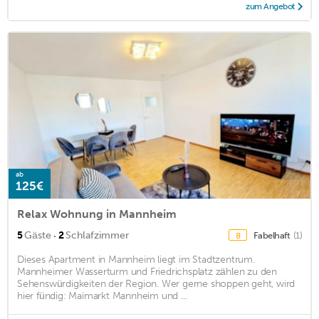
zum Angebot
ab
125€
Relax Wohnung in Mannheim
·
5
Gäste
2
Schlafzimmer
Fabelhaft
(1)
8
Dieses Apartment in Mannheim liegt im Stadtzentrum.
Mannheimer Wasserturm und Friedrichsplatz zählen zu den
Sehenswürdigkeiten der Region. Wer gerne shoppen geht, wird
hier fündig: Maimarkt Mannheim und ...