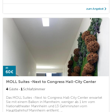
zum Angebot
ab
60€
MOLL Suites -Next to Congress Hall-City Center
·
4
Gäste
1
Schlafzimmer
Das MOLL Suites -Next to Congress Hall-City Center erwartet
Sie mit einem Balkon in Mannheim, weniger als 1 km vom
Nationaltheater Mannheim und 13 Gehminuten vom
Hauptbahnhof Mannheim entfernt. ...