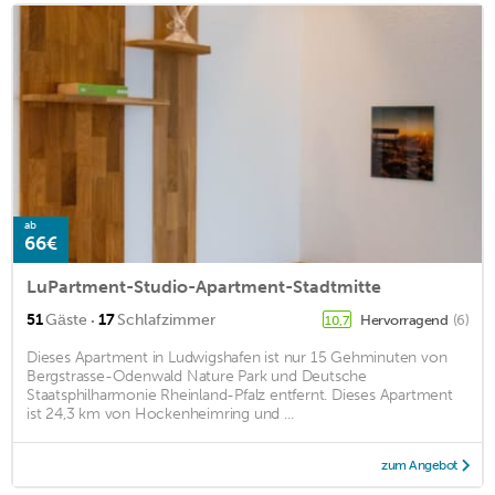
ab
66€
LuPartment-Studio-Apartment-Stadtmitte
·
51
Gäste
17
Schlafzimmer
Hervorragend
(6)
10,7
Dieses Apartment in Ludwigshafen ist nur 15 Gehminuten von
Bergstrasse-Odenwald Nature Park und Deutsche
Staatsphilharmonie Rheinland-Pfalz entfernt. Dieses Apartment
ist 24,3 km von Hockenheimring und ...
zum Angebot