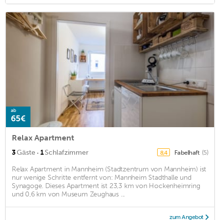
ab
65€
Relax Apartment
·
3
Gäste
1
Schlafzimmer
Fabelhaft
(5)
8,4
Relax Apartment in Mannheim (Stadtzentrum von Mannheim) ist
nur wenige Schritte entfernt von: Mannheim Stadthalle und
Synagoge. Dieses Apartment ist 23,3 km von Hockenheimring
und 0,6 km von Museum Zeughaus ...
zum Angebot