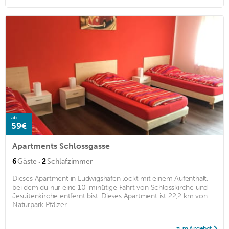
ab
59€
Apartments Schlossgasse
·
6
Gäste
2
Schlafzimmer
Dieses Apartment in Ludwigshafen lockt mit einem Aufenthalt,
bei dem du nur eine 10-minütige Fahrt von Schlosskirche und
Jesuitenkirche entfernt bist. Dieses Apartment ist 22,2 km von
Naturpark Pfälzer ...
zum Angebot