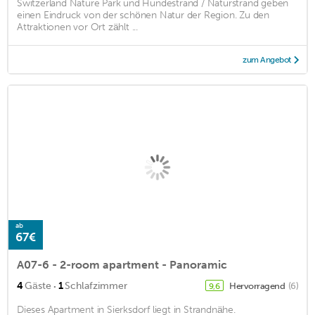
Switzerland Nature Park und Hundestrand / Naturstrand geben
einen Eindruck von der schönen Natur der Region. Zu den
Attraktionen vor Ort zählt ...
zum Angebot
ab
67€
A07-6 - 2-room apartment - Panoramic
·
4
Gäste
1
Schlafzimmer
Hervorragend
(6)
9,6
Dieses Apartment in Sierksdorf liegt in Strandnähe.