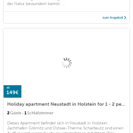
der Natur bewundern kannst: ...
zum Angebot
ab
149€
Holiday apartment Neustadt in Holstein for 1 - 2 persons with 1 bedroom - Holiday apartment in one o
·
2
Gäste
1
Schlafzimmer
Dieses Apartment befindet sich in Neustadt in Holstein.
Jachthafen Grömitz und Ostsee-Therme Scharbeutz sind einen