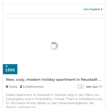
zum Angebot
ab
150€
New, cozy, modern holiday apartment in Neustadt Holst. Beach 350 m on foot
·
4
Gäste
2
Schlafzimmer
Sehr Gut
(4)
7,6
Dieses Apartment in Neustadt in Holstein liegt in der Nähe von
Freizeitparks und in Strandnähe. Ostsee-Therme Scharbeutz und
St.-Michaelis-Kirche zählen zu den Sehenswürdigkeiten der
Region, während du ...