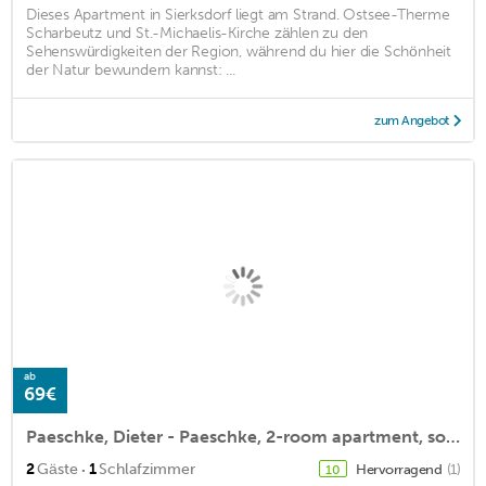
Dieses Apartment in Sierksdorf liegt am Strand. Ostsee-Therme
Scharbeutz und St.-Michaelis-Kirche zählen zu den
Sehenswürdigkeiten der Region, während du hier die Schönheit
der Natur bewundern kannst: ...
zum Angebot
ab
69€
Paeschke, Dieter - Paeschke, 2-room apartment, south.
·
2
Gäste
1
Schlafzimmer
Hervorragend
(1)
10