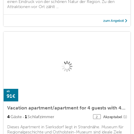
einen Eindruck von der schönen Natur der Region. Zu den
Attraktionen vor Ort zählt ...
zum Angebot
ab
91€
Vacation apartment/apartment for 4 guests with 43m² in Sierksdorf (166309)
·
4
Gäste
1
Schlafzimmer
Akzeptabel
(1)
2
Dieses Apartment in Sierksdorf liegt in Strandnähe. Museum für
Regionalgeschichte und Ostholstein-Museum sind ideale Ziele