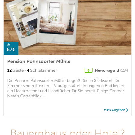
ab
67€
Pension Pohnsdorfer Mühle
·
12
Gäste
4
Schlafzimmer
Hervorragend
(114)
9
Die Pension Pohnsdorfer Mühle begrüßt Sie in Sierksdorf. Die
Zimmer sind mit einem TV ausgestattet. Im eigenen Bad liegen
ein Haartrockner und Handtücher für Sie bereit. Einige Zimmer
bieten Gartenblick. ...
zum Angebot
Bauernhaus oder Hotel?