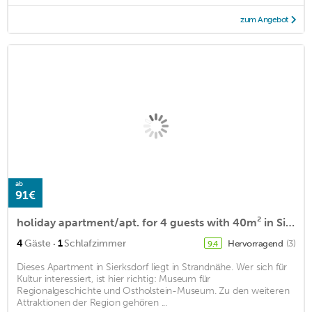
zum Angebot
ab
91€
holiday apartment/apt. for 4 guests with 40m² in Sierksdorf (156148)
·
4
Gäste
1
Schlafzimmer
Hervorragend
(3)
9,4
Dieses Apartment in Sierksdorf liegt in Strandnähe. Wer sich für
Kultur interessiert, ist hier richtig: Museum für
Regionalgeschichte und Ostholstein-Museum. Zu den weiteren
Attraktionen der Region gehören ...