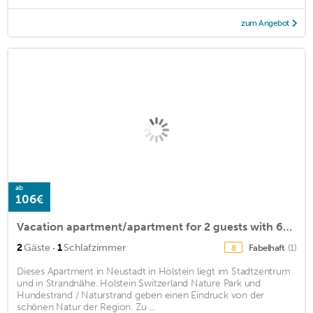
zum Angebot
ab
106€
Vacation apartment/apartment for 2 guests with 65m² in Neustadt in Holstein (124097)
·
2
Gäste
1
Schlafzimmer
Fabelhaft
(1)
8
Dieses Apartment in Neustadt in Holstein liegt im Stadtzentrum
und in Strandnähe. Holstein Switzerland Nature Park und
Hundestrand / Naturstrand geben einen Eindruck von der
schönen Natur der Region. Zu ...