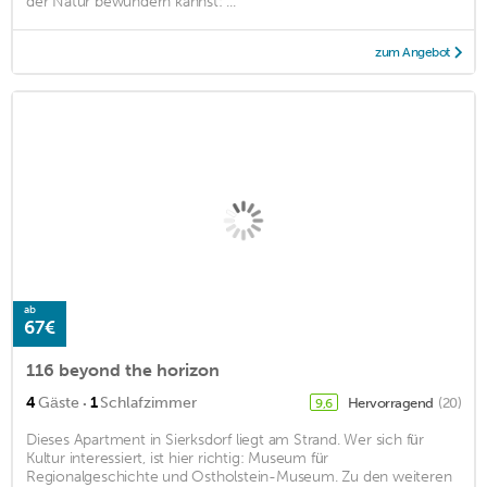
der Natur bewundern kannst: ...
zum Angebot
ab
67€
116 beyond the horizon
·
4
Gäste
1
Schlafzimmer
Hervorragend
(20)
9,6
Dieses Apartment in Sierksdorf liegt am Strand. Wer sich für
Kultur interessiert, ist hier richtig: Museum für
Regionalgeschichte und Ostholstein-Museum. Zu den weiteren