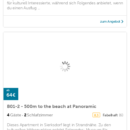
für kulturell Interessierte, während sich Folgendes anbietet, wenn
du einen Ausflug ...
zum Angebot
ab
64€
B01-2 - 500m to the beach at Panoramic
·
4
Gäste
2
Schlafzimmer
Fabelhaft
(6)
8,3
Dieses Apartment in Sierksdorf liegt in Strandnähe. Zu den
kulturellen Höhepunkten gehört Folgendes: Museum für