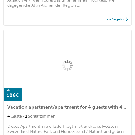
Ausflug wert, wenn du etwas unternehmen möchtest. Wer
dagegen die Attraktionen der Region ...
zum Angebot
ab
106€
Vacation apartment/apartment for 4 guests with 40m² in Sierksdorf (133429)
·
4
Gäste
1
Schlafzimmer
Dieses Apartment in Sierksdorf liegt in Strandnähe. Holstein
Switzerland Nature Park und Hundestrand / Naturstrand geben