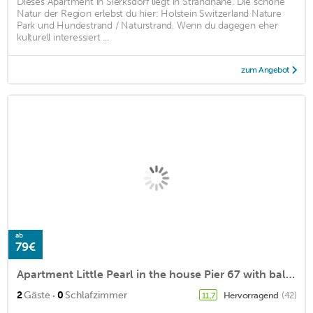
Dieses Apartment in Sierksdorf liegt in Strandnähe. Die schöne
Natur der Region erlebst du hier: Holstein Switzerland Nature
Park und Hundestrand / Naturstrand. Wenn du dagegen eher
kulturell interessiert ...
zum Angebot
ab
79€
Apartment Little Pearl in the house Pier 67 with balcony in Neustadt
·
2
Gäste
0
Schlafzimmer
Hervorragend
(42)
11,7