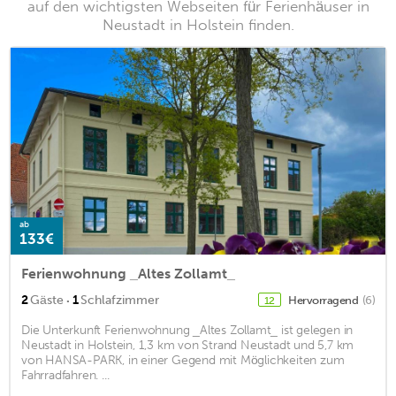
auf den wichtigsten Webseiten für Ferienhäuser in
Neustadt in Holstein finden.
ab
133€
Ferienwohnung _Altes Zollamt_
·
2
Gäste
1
Schlafzimmer
Hervorragend
(6)
12
Die Unterkunft Ferienwohnung _Altes Zollamt_ ist gelegen in
Neustadt in Holstein, 1,3 km von Strand Neustadt und 5,7 km
von HANSA-PARK, in einer Gegend mit Möglichkeiten zum
Fahrradfahren. ...