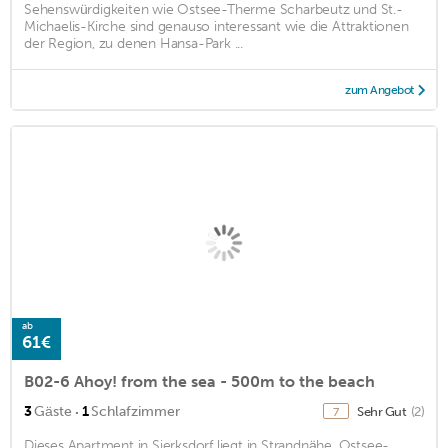
Sehenswürdigkeiten wie Ostsee-Therme Scharbeutz und St.-
Michaelis-Kirche sind genauso interessant wie die Attraktionen
der Region, zu denen Hansa-Park ...
zum Angebot
ab
61€
B02-6 Ahoy! from the sea - 500m to the beach
·
3
Gäste
1
Schlafzimmer
Sehr Gut
(2)
7
Dieses Apartment in Sierksdorf liegt in Strandnähe. Ostsee-