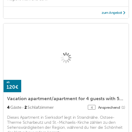
zum Angebot
ab
120€
Vacation apartment/apartment for 4 guests with 50m² in Sierksdorf (129649)
·
4
Gäste
2
Schlafzimmer
Ansprechend
(1)
4
Dieses Apartment in Sierksdorf liegt in Strandnähe. Ostsee-
Therme Scharbeutz und St.-Michaelis-Kirche zählen zu den
Sehenswürdigkeiten der Region, während du hier die Schönheit