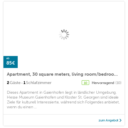
ab
85€
Apartment, 30 square meters, living room/bedroom, balcony, max. 2 people
·
2
Gäste
1
Schlafzimmer
Hervorragend
(10)
10
Dieses Apartment in Gaienhofen liegt in ländlicher Umgebung.
Hesse Museum Gaienhofen und Kloster St. Georgen sind ideale
Ziele für kulturell Interessierte, während sich Folgendes anbietet,
wenn du einen ...
zum Angebot