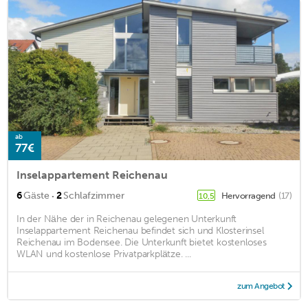
ab
77€
Inselappartement Reichenau
·
6
Gäste
2
Schlafzimmer
Hervorragend
(17)
10,5
In der Nähe der in Reichenau gelegenen Unterkunft
Inselappartement Reichenau befindet sich und Klosterinsel
Reichenau im Bodensee. Die Unterkunft bietet kostenloses
WLAN und kostenlose Privatparkplätze. ...
zum Angebot