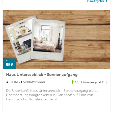
zum Angebot
ab
85€
Haus Unterseeblick - Sonnenaufgang
·
3
Gäste
1
Schlafzimmer
Hervorragend
(15)
13,3
Die Unterkunft Haus Unterseeblick - Sonnenaufgang bietet
Übernachtungsmöglichkeiten in Gaienhofen, 33 km von
Hauptbahnhof Konstanz entfernt. ...