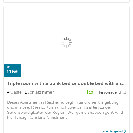
ab
116€
Triple room with a bunk bed or double bed with a single bed:
·
4
Gäste
1
Schlafzimmer
Hervorragend
(1)
10
Dieses Apartment in Reichenau liegt in ländlicher Umgebung
und am See. Rheintorturm und Pulverturm zählen zu den
Sehenswürdigkeiten der Region. Wer gerne shoppen geht, wird
hier fündig: Konstanz Christmas ...
zum Angebot