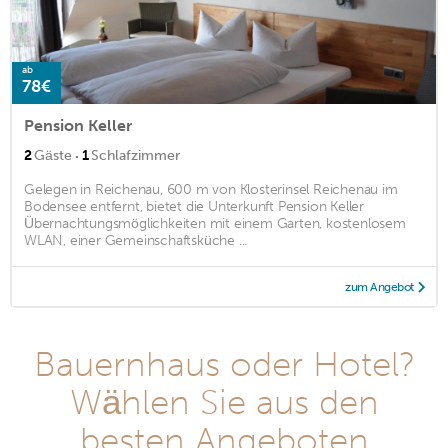
ab
78€
Pension Keller
·
2
Gäste
1
Schlafzimmer
Gelegen in Reichenau, 600 m von Klosterinsel Reichenau im
Bodensee entfernt, bietet die Unterkunft Pension Keller
Übernachtungsmöglichkeiten mit einem Garten, kostenlosem
WLAN, einer Gemeinschaftsküche ...
zum Angebot
Bauernhaus oder Hotel?
Wählen Sie aus den
besten Angeboten