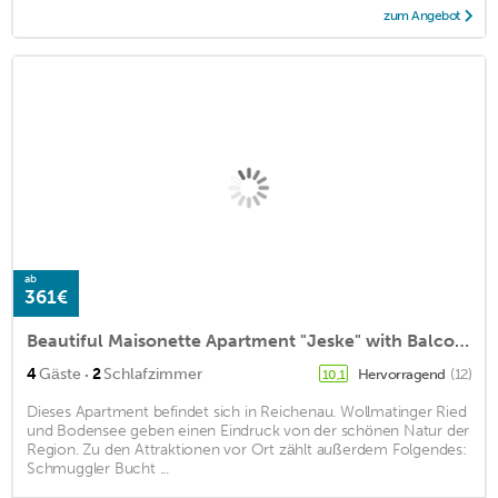
zum Angebot
ab
361€
Beautiful Maisonette Apartment "Jeske" with Balcony & Wi-Fi
·
4
Gäste
2
Schlafzimmer
Hervorragend
(12)
10,1
Dieses Apartment befindet sich in Reichenau. Wollmatinger Ried
und Bodensee geben einen Eindruck von der schönen Natur der
Region. Zu den Attraktionen vor Ort zählt außerdem Folgendes:
Schmuggler Bucht ...