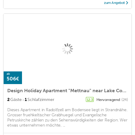
zum Angebot
ab
506€
Design Holiday Apartment "Mettnau" near Lake Constance with Wi-Fi, Terrace & Garden
·
2
Gäste
1
Schlafzimmer
Hervorragend
(24)
12,3
Dieses Apartment in Radolfzell am Bodensee liegt in Strandnähe.
Grosser fruehkeltischer Grabhuegel und Evangelische
Petruskirche zählen zu den Sehenswürdigkeiten der Region. Wer
etwas unternehmen möchte, ...