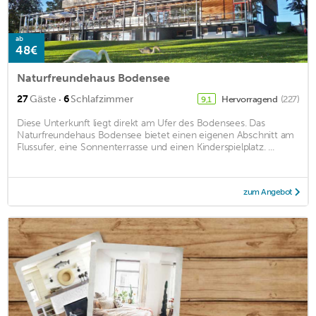
ab
48€
Naturfreundehaus Bodensee
·
27
Gäste
6
Schlafzimmer
Hervorragend
(227)
9,1
Diese Unterkunft liegt direkt am Ufer des Bodensees. Das
Naturfreundehaus Bodensee bietet einen eigenen Abschnitt am
Flussufer, eine Sonnenterrasse und einen Kinderspielplatz. ...
zum Angebot