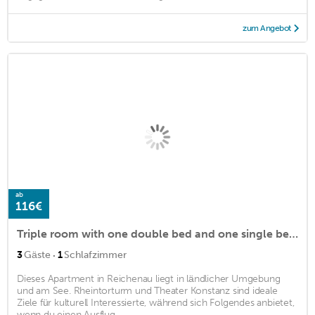
zum Angebot
ab
116€
Triple room with one double bed and one single bed, shower/WC
·
3
Gäste
1
Schlafzimmer
Dieses Apartment in Reichenau liegt in ländlicher Umgebung
und am See. Rheintorturm und Theater Konstanz sind ideale
Ziele für kulturell Interessierte, während sich Folgendes anbietet,
wenn du einen Ausflug ...