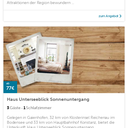
Attraktionen der Region bewundern ...
zum Angebot
ab
77€
Haus Unterseeblick Sonnenuntergang
·
3
Gäste
1
Schlafzimmer
Gelegen in Gaienhofen, 32 km von Klosterinsel Reichenau im
Bodensee und 33 km von Hauptbahnhof Konstanz, bietet die
Unterkunft Haus Unterseeblick Sonnenuntergang