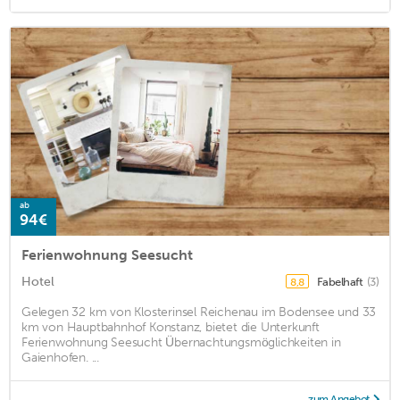
ab
94€
Ferienwohnung Seesucht
Hotel
Fabelhaft
(3)
8,8
Gelegen 32 km von Klosterinsel Reichenau im Bodensee und 33
km von Hauptbahnhof Konstanz, bietet die Unterkunft
Ferienwohnung Seesucht Übernachtungsmöglichkeiten in
Gaienhofen. ...
zum Angebot