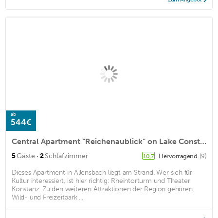
ab
544€
Central Apartment “Reichenaublick” on Lake Constance with Lake View, Mountain View, Wi-Fi & Balcony
·
5
Gäste
2
Schlafzimmer
Hervorragend
(9)
10,7
Dieses Apartment in Allensbach liegt am Strand. Wer sich für
Kultur interessiert, ist hier richtig: Rheintorturm und Theater
Konstanz. Zu den weiteren Attraktionen der Region gehören
Wild- und Freizeitpark ...