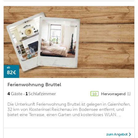
ab
82€
Ferienwohnung Bruttel
·
4
Gäste
1
Schlafzimmer
Hervorragend
(1)
10
Die Unterkunft Ferienwohnung Bruttel ist gelegen in Gaienhofen,
32 km von Klosterinsel Reichenau im Bodensee entfernt, und
bietet eine Terrasse, einen Garten und kostenloses WLAN. ...
zum Angebot