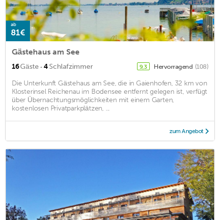
ab
81€
Gästehaus am See
·
16
Gäste
4
Schlafzimmer
Hervorragend
(108)
9,3
Die Unterkunft Gästehaus am See, die in Gaienhofen, 32 km von
Klosterinsel Reichenau im Bodensee entfernt gelegen ist, verfügt
über Übernachtungsmöglichkeiten mit einem Garten,
kostenlosen Privatparkplätzen, ...
zum Angebot