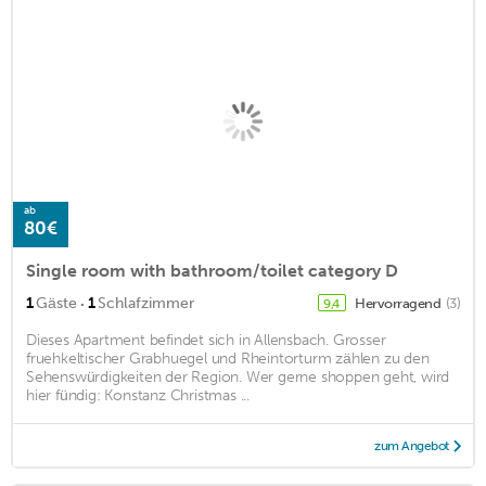
ab
80€
Single room with bathroom/toilet category D
·
1
Gäste
1
Schlafzimmer
Hervorragend
(3)
9,4
Dieses Apartment befindet sich in Allensbach. Grosser
fruehkeltischer Grabhuegel und Rheintorturm zählen zu den
Sehenswürdigkeiten der Region. Wer gerne shoppen geht, wird
hier fündig: Konstanz Christmas ...
zum Angebot