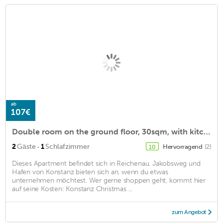
ab
107€
Double room on the ground floor, 30sqm, with kitchenette, shower and toilet
·
2
Gäste
1
Schlafzimmer
Hervorragend
(2)
10
Dieses Apartment befindet sich in Reichenau. Jakobsweg und
Hafen von Konstanz bieten sich an, wenn du etwas
unternehmen möchtest. Wer gerne shoppen geht, kommt hier
auf seine Kosten: Konstanz Christmas ...
zum Angebot