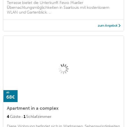
Terrasse bietet die Unterkunft Fewo Mueller
Übernachtungsmöglichkeiten in Saarlouis mit kostenlosem
WLAN und Gartenblick. ...
zum Angebot
ab
68€
Apartment in a complex
·
4
Gäste
1
Schlafzimmer
Diese Wohnung befindet sich in Wadgassen. Sehenswürdigkeiten