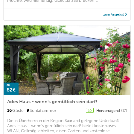
möchte, wird hier fündig: Golfclub Saarbrücken ...
zum Angebot
ab
82€
Ades Haus - wenn's gemütlich sein darf!
·
16
Gäste
9
Schlafzimmer
Hervorragend
(17)
10
Die in Überherrn in der Region Saarland gelegene Unterkunft
Ades Haus - wenn's gemütlich sein darf! bietet kostenloses
WLAN, Grillmöglichkeiten, einen Garten und kostenlose