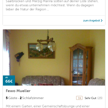
Saarbrücken und Merzig Marina sollten auf deiner Liste stehen,
wenn du etwas unternehmen möchtest. Wenn du dagegen
lieber die Natur der Region ...
zum Angebot
ab
66€
Fewo Mueller
·
5
Gäste
2
Schlafzimmer
Sehr Gut
(23)
7,4
Mit einem Garten, einer Gemeinschaftslounge und einer