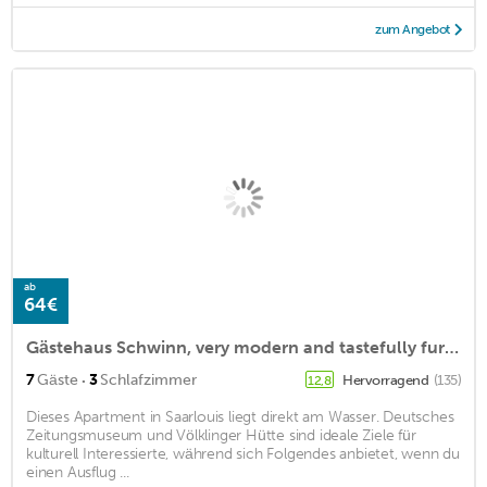
zum Angebot
ab
64€
Gästehaus Schwinn, very modern and tastefully furnished, feel good
·
7
Gäste
3
Schlafzimmer
Hervorragend
(135)
12,8
Dieses Apartment in Saarlouis liegt direkt am Wasser. Deutsches
Zeitungsmuseum und Völklinger Hütte sind ideale Ziele für
kulturell Interessierte, während sich Folgendes anbietet, wenn du
einen Ausflug ...