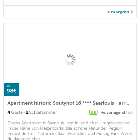
zum Angebot
ab
98€
Apartment historic Soutyhof 16 **** Saarlouis - arrive and feel good
·
4
Gäste
2
Schlafzimmer
Hervorragend
(33)
9,8
Dieses Apartment in Saarlouis liegt in ländlicher Umgebung und
in der Nähe von Freizeitparks. Die schöne Natur der Region
erlebst du hier: Naturpark Saar-Hunsrück und Merzig Park. Wenn
du dagegen eher ...