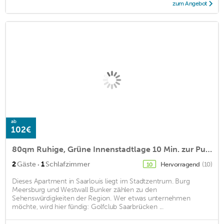
zum Angebot
ab
102€
80qm Ruhige, Grüne Innenstadtlage 10 Min. zur Pulsierenden Altstadt
·
2
Gäste
1
Schlafzimmer
Hervorragend
(10)
10
Dieses Apartment in Saarlouis liegt im Stadtzentrum. Burg
Meersburg und Westwall Bunker zählen zu den
Sehenswürdigkeiten der Region. Wer etwas unternehmen
möchte, wird hier fündig: Golfclub Saarbrücken ...