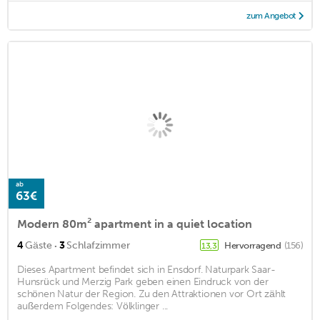
zum Angebot
ab
63€
Modern 80m² apartment in a quiet location
·
4
Gäste
3
Schlafzimmer
Hervorragend
(156)
13,3
Dieses Apartment befindet sich in Ensdorf. Naturpark Saar-
Hunsrück und Merzig Park geben einen Eindruck von der
schönen Natur der Region. Zu den Attraktionen vor Ort zählt
außerdem Folgendes: Völklinger ...