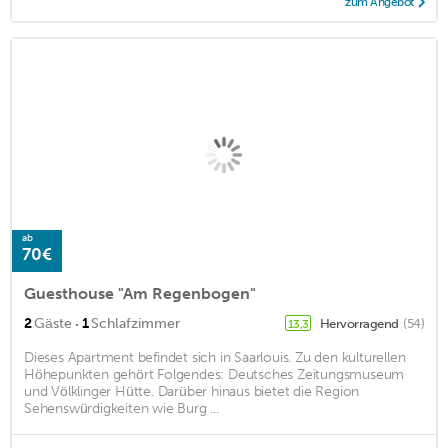
zum Angebot
ab
70€
Guesthouse "Am Regenbogen"
·
2
Gäste
1
Schlafzimmer
Hervorragend
(54)
13,3
Dieses Apartment befindet sich in Saarlouis. Zu den kulturellen
Höhepunkten gehört Folgendes: Deutsches Zeitungsmuseum
und Völklinger Hütte. Darüber hinaus bietet die Region
Sehenswürdigkeiten wie Burg ...