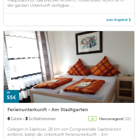
Hauptbahnhof Saarbrücken entfernt. Kostenloses WLAN ist in
der ganzen Unterkunft verfügbar. ...
zum Angebot
ab
55€
Ferienunterkunft - Am Stadtgarten
·
6
Gäste
3
Schlafzimmer
Hervorragend
(21)
9
Gelegen in Saarlouis, 28 km von Congresshalle Saarbrücken
entfernt, bietet die Unterkunft Ferienunterkunft - Am