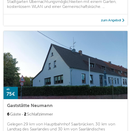
Stadtgarten Übernachtungsmöglichkeiten mit einem Garten,
kostenlosem WLAN und einer Gemeinschaftsküche. ...
zum Angebot
ab
75€
Gaststätte Neumann
·
6
Gäste
2
Schlafzimmer
Gelegen 29 km von Hauptbahnhof Saarbrücken, 30 km von
Landtag des Saarlandes und 30 km von Saarländisches