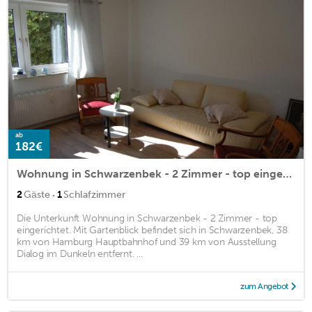
ab
182€
Wohnung in Schwarzenbek - 2 Zimmer - top eingerichtet.
·
2
Gäste
1
Schlafzimmer
Die Unterkunft Wohnung in Schwarzenbek - 2 Zimmer - top
eingerichtet. Mit Gartenblick befindet sich in Schwarzenbek, 38
km von Hamburg Hauptbahnhof und 39 km von Ausstellung
Dialog im Dunkeln entfernt. ...
zum Angebot