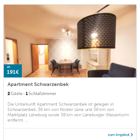
ab
191€
Apartment Schwarzenbek
·
2
Gäste
1
Schlafzimmer
Die Unterkunft Apartment Schwarzenbek ist gelegen in
Schwarzenbek, 36 km von Kloster Lüne und 38 km von
Marktplatz Lüneburg sowie 38 km von Lüneburger Wasserturm
entfernt. ...
zum Angebot