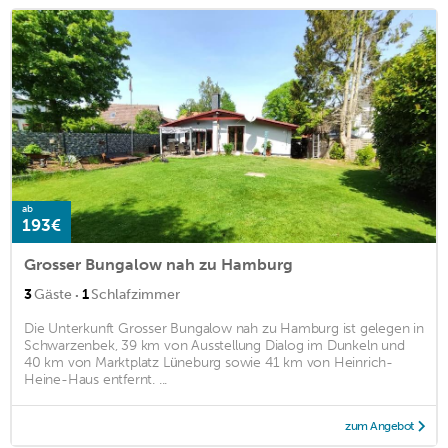
ab
193€
Grosser Bungalow nah zu Hamburg
·
3
Gäste
1
Schlafzimmer
Die Unterkunft Grosser Bungalow nah zu Hamburg ist gelegen in
Schwarzenbek, 39 km von Ausstellung Dialog im Dunkeln und
40 km von Marktplatz Lüneburg sowie 41 km von Heinrich-
Heine-Haus entfernt. ...
zum Angebot