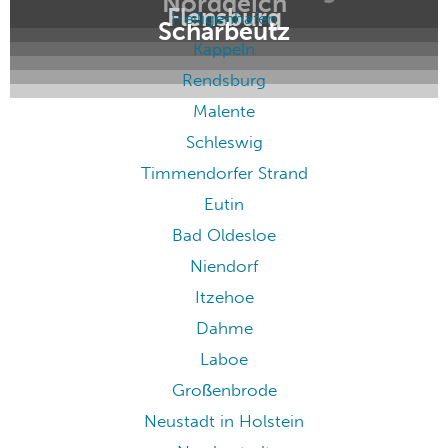
Norddeich
Flensburg
Heiligenhafen
Scharbeutz
Kappeln
Rendsburg
Malente
Schleswig
Timmendorfer Strand
Eutin
Bad Oldesloe
Niendorf
Itzehoe
Dahme
Laboe
Großenbrode
Neustadt in Holstein