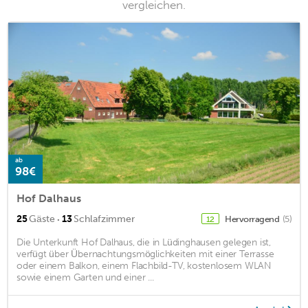
vergleichen.
ab
98€
Hof Dalhaus
·
25
Gäste
13
Schlafzimmer
Hervorragend
(5)
12
Die Unterkunft Hof Dalhaus, die in Lüdinghausen gelegen ist,
verfügt über Übernachtungsmöglichkeiten mit einer Terrasse
oder einem Balkon, einem Flachbild-TV, kostenlosem WLAN
sowie einem Garten und einer ...