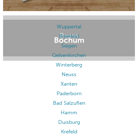
Wuppertal
Bonn
Bielefeld
Bochum
Siegen
Gelsenkirchen
Winterberg
Neuss
Xanten
Paderborn
Bad Salzuflen
Hamm
Duisburg
Krefeld