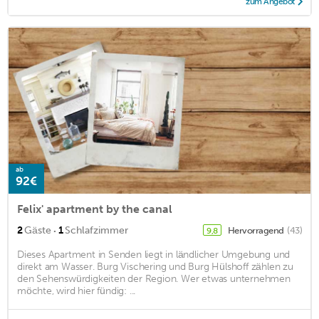
zum Angebot
ab
92€
Felix' apartment by the canal
·
2
Gäste
1
Schlafzimmer
Hervorragend
(43)
9,8
Dieses Apartment in Senden liegt in ländlicher Umgebung und
direkt am Wasser. Burg Vischering und Burg Hülshoff zählen zu
den Sehenswürdigkeiten der Region. Wer etwas unternehmen
möchte, wird hier fündig: ...