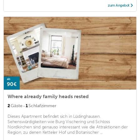
zum Angebot
ab
90€
Where already family heads rested
·
2
Gäste
1
Schlafzimmer
Dieses Apartment befindet sich in Lüdinghausen.
Sehenswürdigkeiten wie Burg Vischering und Schloss
Nordkirchen sind genauso interessant wie die Attraktionen der
Region, zu denen Ketteler Hof und Botanischer ...