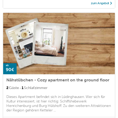
zum Angebot
ab
90€
Nähstübchen - Cozy apartment on the ground floor
·
2
Gäste
1
Schlafzimmer
Dieses Apartment befindet sich in Lüdinghausen. Wer sich für
Kultur interessiert, ist hier richtig: Schiffshebewerk
Henrichenburg und Burg Hülshoff. Zu den weiteren Attraktionen
der Region gehören Ketteler ...