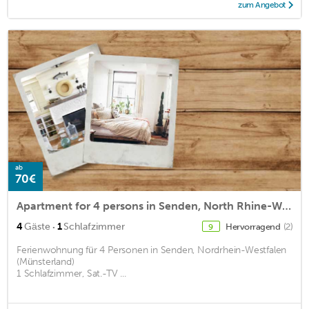
zum Angebot
ab
70€
Apartment for 4 persons in Senden, North Rhine-Westphalia (Münsterland)<BR>1 bedroom, satellite TVm2
·
4
Gäste
1
Schlafzimmer
Hervorragend
(2)
9
Ferienwohnung für 4 Personen in Senden, Nordrhein-Westfalen
(Münsterland)
1 Schlafzimmer, Sat.-TV ...