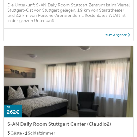
Die Unterkunft S-AN Daily Room Stuttgart Zentrum ist im Viertel
Stuttgart-Ost von Stuttgart gelegen, 1,9 km von Staatstheater
und 2,2 km von Porsche-Arena entfernt. Kostenloses WLAN ist
in der ganzen Unterkunft ...
zum Angebot
ab
262€
S-AN Daily Room Stuttgart Center (Claudio2)
·
3
Gäste
1
Schlafzimmer