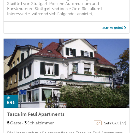
Stadtteil von Stuttgart. Porsche Automuseum und
Kunstmuseum Stuttgart sind ideale Ziele für kulturell
Interessierte, während sich Folgendes anbietet, ...
zum Angebot
ab
89€
Tasca im Feui Apartments
·
5
Gäste
3
Schlafzimmer
Sehr Gut
(77)
7,7