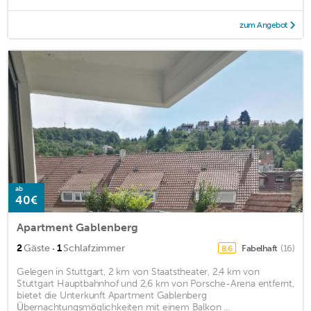
zum Angebot
ab
40€
Apartment Gablenberg
·
2
Gäste
1
Schlafzimmer
Fabelhaft
(16)
8,6
Gelegen in Stuttgart, 2 km von Staatstheater, 2,4 km von
Stuttgart Hauptbahnhof und 2,6 km von Porsche-Arena entfernt,
bietet die Unterkunft Apartment Gablenberg
Übernachtungsmöglichkeiten mit einem Balkon ...