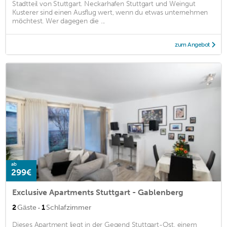
Stadtteil von Stuttgart. Neckarhafen Stuttgart und Weingut
Kusterer sind einen Ausflug wert, wenn du etwas unternehmen
möchtest. Wer dagegen die ...
zum Angebot
ab
299€
Exclusive Apartments Stuttgart - Gablenberg
·
2
Gäste
1
Schlafzimmer
Dieses Apartment liegt in der Gegend Stuttgart-Ost, einem