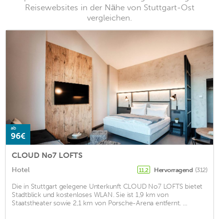
Reisewebsites in der Nähe von Stuttgart-Ost
vergleichen.
ab
96€
CLOUD No7 LOFTS
Hotel
Hervorragend
(312)
11,2
Die in Stuttgart gelegene Unterkunft CLOUD No7 LOFTS bietet
Stadtblick und kostenloses WLAN. Sie ist 1,9 km von
Staatstheater sowie 2,1 km von Porsche-Arena entfernt. ...