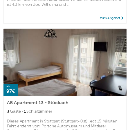
ist 4,3 km von Zoo Wilhelma und ...
zum Angebot
ab
97€
AB Apartment 13 - Stöckach
·
3
Gäste
1
Schlafzimmer
Dieses Apartment in Stuttgart (Stuttgart-Ost) liegt 15 Minuten
Fahrt entfernt von: Porsche Automuseum und Mittlerer