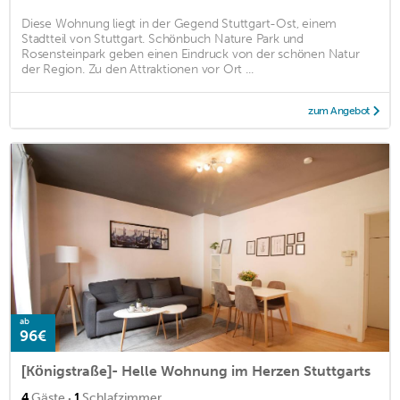
Diese Wohnung liegt in der Gegend Stuttgart-Ost, einem
Stadtteil von Stuttgart. Schönbuch Nature Park und
Rosensteinpark geben einen Eindruck von der schönen Natur
der Region. Zu den Attraktionen vor Ort ...
zum Angebot
ab
96€
[Königstraße]- Helle Wohnung im Herzen Stuttgarts
·
4
Gäste
1
Schlafzimmer