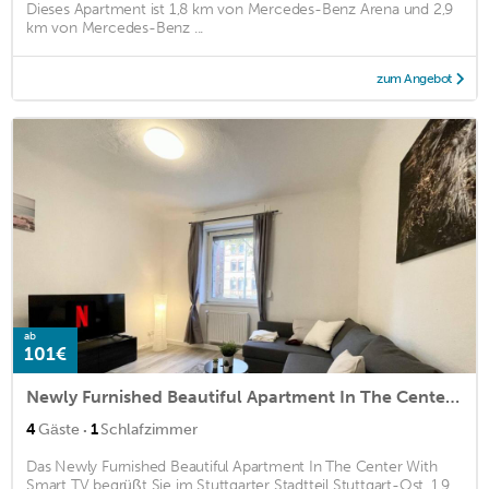
Dieses Apartment ist 1,8 km von Mercedes-Benz Arena und 2,9
km von Mercedes-Benz ...
zum Angebot
ab
101€
Newly Furnished Beautiful Apartment In The Center With Smart TV
·
4
Gäste
1
Schlafzimmer
Das Newly Furnished Beautiful Apartment In The Center With
Smart TV begrüßt Sie im Stuttgarter Stadtteil Stuttgart-Ost, 1,9