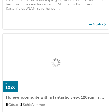
Die Unterkunft zur Selbstverpflegung Tasca im Feui Apartments
heißt Sie mit einem Restaurant in Stuttgart willkommen.
Kostenfreies WLAN ist vorhanden. ...
zum Angebot
ab
102€
Honeymoon suite with a fantastic view, 120sqm, sleeping under the stars
·
5
Gäste
3
Schlafzimmer