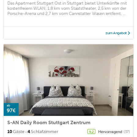
Das Apartment Stuttgart Ost in Stuttgart bietet Unterkünfte mit
kostenfreiem WLAN, 1,8 km vom Staatstheater, 2,5 km von der
Porsche-Arena und 2,7 km vom Cannstatter Wasen entfernt. ...
zum Angebot
ab
97€
S-AN Daily Room Stuttgart Zentrum
·
10
Gäste
4
Schlafzimmer
Hervorragend
(37)
9,2