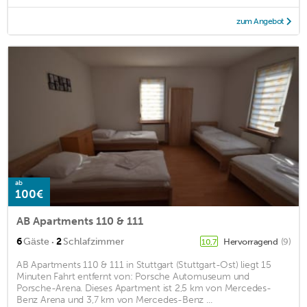
zum Angebot
ab
100€
AB Apartments 110 & 111
·
6
Gäste
2
Schlafzimmer
Hervorragend
(9)
10,7
AB Apartments 110 & 111 in Stuttgart (Stuttgart-Ost) liegt 15
Minuten Fahrt entfernt von: Porsche Automuseum und
Porsche-Arena. Dieses Apartment ist 2,5 km von Mercedes-
Benz Arena und 3,7 km von Mercedes-Benz ...