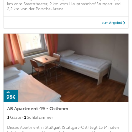
km vom Staatstheater, 2 km vom Hauptbahnhof Stuttgart und
2,2 km von der Porsche-Arena ...
zum Angebot
ab
98€
AB Apartment 49 - Ostheim
·
3
Gäste
1
Schlafzimmer
Dieses Apartment in Stuttgart (Stuttgart-Ost) liegt 15 Minuten