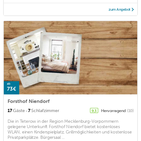
zum Angebot
ab
73€
Forsthof Niendorf
·
17
Gäste
7
Schlafzimmer
Hervorragend
(10)
9,3
Die in Teterow in der Region Mecklenburg-Vorpommern
gelegene Unterkunft Forsthof Niendorf bietet kostenloses
WLAN, einen Kinderspielplatz, Grillmöglichkeiten und kostenlose
Privatparkplätze. Bürgersaal ...