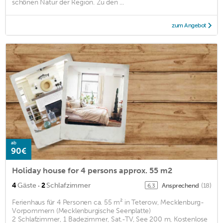
schönen Natur der Region. Zu den ...
zum Angebot
ab
90€
Holiday house for 4 persons approx. 55 m2
·
4
Gäste
2
Schlafzimmer
Ansprechend
(18)
6,3
Ferienhaus für 4 Personen ca. 55 m² in Teterow, Mecklenburg-
Vorpommern (Mecklenburgische Seenplatte)
2 Schlafzimmer, 1 Badezimmer, Sat.-TV, See 200 m, Kostenlose