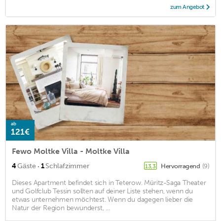
zum Angebot
ab
121€
Fewo Moltke Villa - Moltke Villa
·
4
Gäste
1
Schlafzimmer
Hervorragend
(9)
13,3
Dieses Apartment befindet sich in Teterow. Müritz-Saga Theater
und Golfclub Tessin sollten auf deiner Liste stehen, wenn du
etwas unternehmen möchtest. Wenn du dagegen lieber die
Natur der Region bewunderst, ...