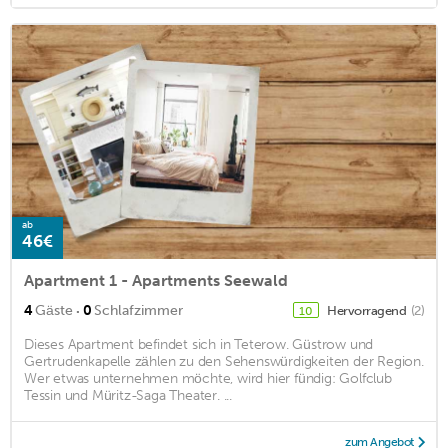
ab
46€
Apartment 1 - Apartments Seewald
·
4
Gäste
0
Schlafzimmer
Hervorragend
(2)
10
Dieses Apartment befindet sich in Teterow. Güstrow und
Gertrudenkapelle zählen zu den Sehenswürdigkeiten der Region.
Wer etwas unternehmen möchte, wird hier fündig: Golfclub
Tessin und Müritz-Saga Theater. ...
zum Angebot