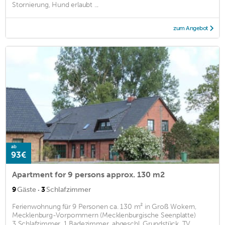
Stornierung, Hund erlaubt ...
zum Angebot
ab
93€
Apartment for 9 persons approx. 130 m2
·
9
Gäste
3
Schlafzimmer
Ferienwohnung für 9 Personen ca. 130 m² in Groß Wokern,
Mecklenburg-Vorpommern (Mecklenburgische Seenplatte)
3 Schlafzimmer, 1 Badezimmer, abgeschl. Grundstück, TV,