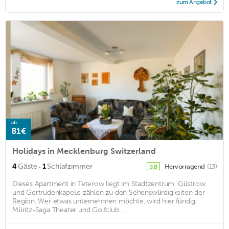
zum Angebot
ab
81€
Holidays in Mecklenburg Switzerland
·
4
Gäste
1
Schlafzimmer
Hervorragend
(13)
9,8
Dieses Apartment in Teterow liegt im Stadtzentrum. Güstrow
und Gertrudenkapelle zählen zu den Sehenswürdigkeiten der
Region. Wer etwas unternehmen möchte, wird hier fündig:
Müritz-Saga Theater und Golfclub ...