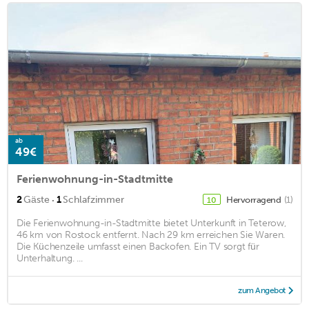
ab
49€
Ferienwohnung-in-Stadtmitte
·
2
Gäste
1
Schlafzimmer
Hervorragend
(1)
10
Die Ferienwohnung-in-Stadtmitte bietet Unterkunft in Teterow,
46 km von Rostock entfernt. Nach 29 km erreichen Sie Waren.
Die Küchenzeile umfasst einen Backofen. Ein TV sorgt für
Unterhaltung. ...
zum Angebot