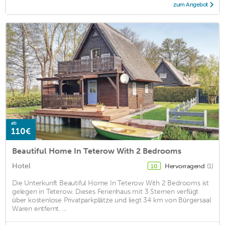
zum Angebot
ab
110€
Beautiful Home In Teterow With 2 Bedrooms
Hotel
Hervorragend
(1)
10
Die Unterkunft Beautiful Home In Teterow With 2 Bedrooms ist
gelegen in Teterow. Dieses Ferienhaus mit 3 Sternen verfügt
über kostenlose Privatparkplätze und liegt 34 km von Bürgersaal
Waren entfernt. ...