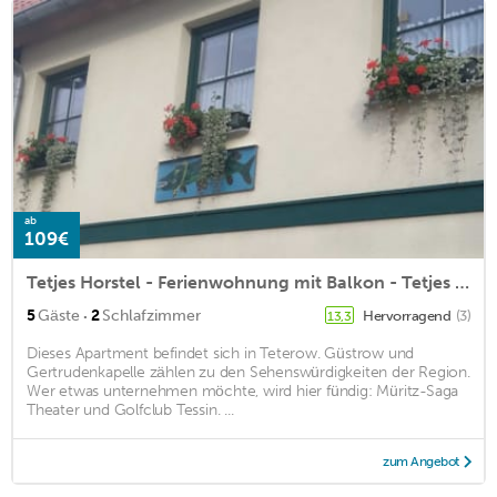
ab
109€
Tetjes Horstel - Ferienwohnung mit Balkon - Tetjes Horstel - Ferienwohnung
·
5
Gäste
2
Schlafzimmer
Hervorragend
(3)
13,3
Dieses Apartment befindet sich in Teterow. Güstrow und
Gertrudenkapelle zählen zu den Sehenswürdigkeiten der Region.
Wer etwas unternehmen möchte, wird hier fündig: Müritz-Saga
Theater und Golfclub Tessin. ...
zum Angebot