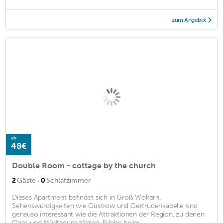
zum Angebot
ab
48€
Double Room - cottage by the church
·
2
Gäste
0
Schlafzimmer
Dieses Apartment befindet sich in Groß Wokern.
Sehenswürdigkeiten wie Güstrow und Gertrudenkapelle sind
genauso interessant wie die Attraktionen der Region, zu denen
Oase und Müritzeum zählen. Erlebe beim ...