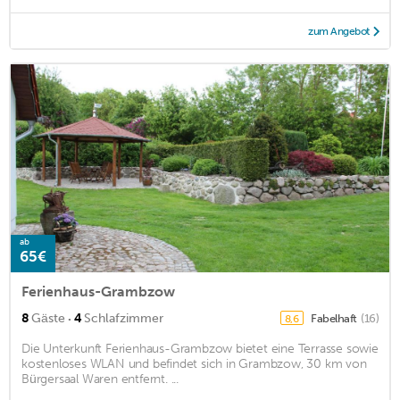
zum Angebot
ab
65€
Ferienhaus-Grambzow
·
8
Gäste
4
Schlafzimmer
Fabelhaft
(16)
8,6
Die Unterkunft Ferienhaus-Grambzow bietet eine Terrasse sowie
kostenloses WLAN und befindet sich in Grambzow, 30 km von
Bürgersaal Waren entfernt. ...