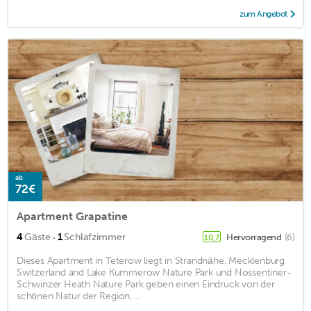
zum Angebot
ab
72€
Apartment Grapatine
·
4
Gäste
1
Schlafzimmer
Hervorragend
(6)
10,7
Dieses Apartment in Teterow liegt in Strandnähe. Mecklenburg
Switzerland and Lake Kummerow Nature Park und Nossentiner-
Schwinzer Heath Nature Park geben einen Eindruck von der
schönen Natur der Region. ...