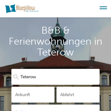
B&B &
Ferienwohnungen in
Teterow