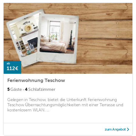
ab
112€
Ferienwohnung Teschow
·
5
Gäste
4
Schlafzimmer
Gelegen in Teschow, bietet die Unterkunft Ferienwohnung
Teschow Übernachtungsmöglichkeiten mit einer Terrasse und
kostenlosem WLAN. ...
zum Angebot