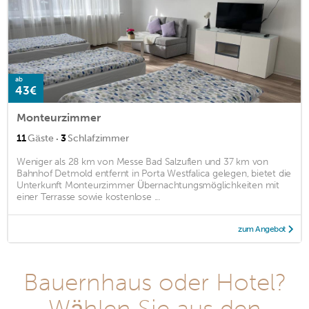
ab
43€
Monteurzimmer
·
11
Gäste
3
Schlafzimmer
Weniger als 28 km von Messe Bad Salzuflen und 37 km von
Bahnhof Detmold entfernt in Porta Westfalica gelegen, bietet die
Unterkunft Monteurzimmer Übernachtungsmöglichkeiten mit
einer Terrasse sowie kostenlose ...
zum Angebot
Bauernhaus oder Hotel?
Wählen Sie aus den