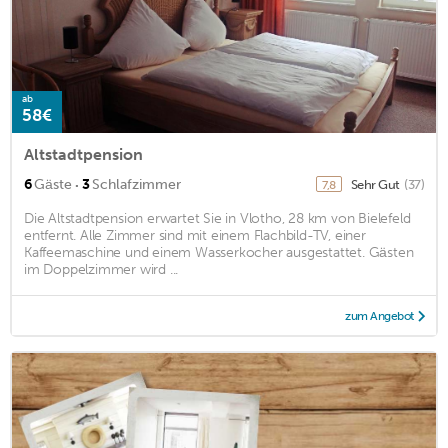
ab
58€
Altstadtpension
·
6
Gäste
3
Schlafzimmer
Sehr Gut
(37)
7,8
Die Altstadtpension erwartet Sie in Vlotho, 28 km von Bielefeld
entfernt. Alle Zimmer sind mit einem Flachbild-TV, einer
Kaffeemaschine und einem Wasserkocher ausgestattet. Gästen
im Doppelzimmer wird ...
zum Angebot