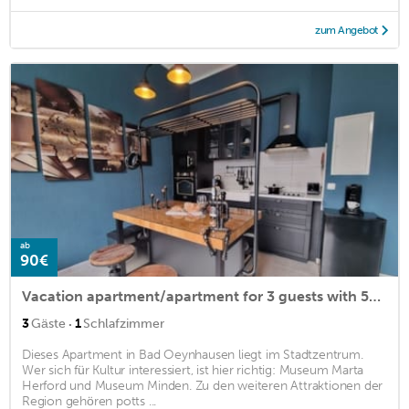
zum Angebot
ab
90€
Vacation apartment/apartment for 3 guests with 50m² in Bad Oeynhausen (169606)
·
3
Gäste
1
Schlafzimmer
Dieses Apartment in Bad Oeynhausen liegt im Stadtzentrum.
Wer sich für Kultur interessiert, ist hier richtig: Museum Marta
Herford und Museum Minden. Zu den weiteren Attraktionen der
Region gehören potts ...