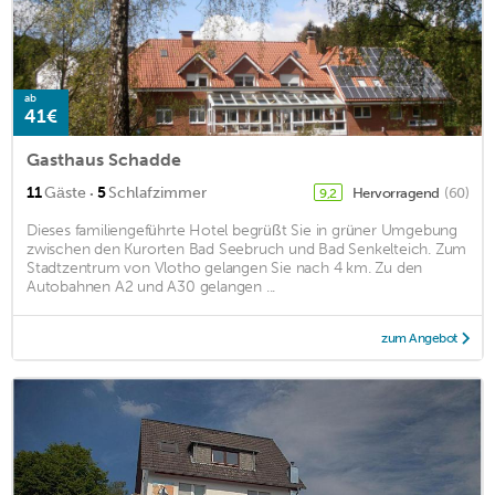
ab
41€
Gasthaus Schadde
·
11
Gäste
5
Schlafzimmer
Hervorragend
(60)
9,2
Dieses familiengeführte Hotel begrüßt Sie in grüner Umgebung
zwischen den Kurorten Bad Seebruch und Bad Senkelteich. Zum
Stadtzentrum von Vlotho gelangen Sie nach 4 km. Zu den
Autobahnen A2 und A30 gelangen ...
zum Angebot