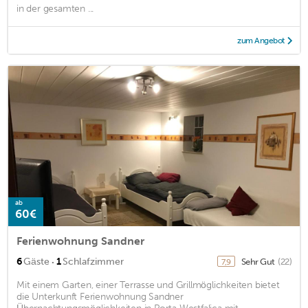
in der gesamten ...
zum Angebot
ab
60€
Ferienwohnung Sandner
·
6
Gäste
1
Schlafzimmer
Sehr Gut
(22)
7,9
Mit einem Garten, einer Terrasse und Grillmöglichkeiten bietet
die Unterkunft Ferienwohnung Sandner