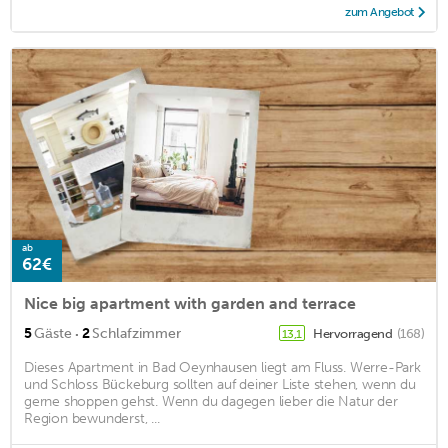
zum Angebot
ab
62€
Nice big apartment with garden and terrace
·
5
Gäste
2
Schlafzimmer
Hervorragend
(168)
13,1
Dieses Apartment in Bad Oeynhausen liegt am Fluss. Werre-Park
und Schloss Bückeburg sollten auf deiner Liste stehen, wenn du
gerne shoppen gehst. Wenn du dagegen lieber die Natur der
Region bewunderst, ...