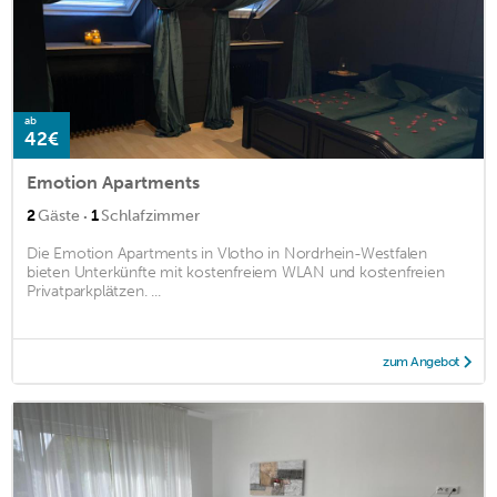
ab
42€
Emotion Apartments
·
2
Gäste
1
Schlafzimmer
Die Emotion Apartments in Vlotho in Nordrhein-Westfalen
bieten Unterkünfte mit kostenfreiem WLAN und kostenfreien
Privatparkplätzen. ...
zum Angebot