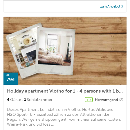
zum Angebot
ab
79€
Holiday apartment Vlotho for 1 - 4 persons with 1 bedroom - Holiday apartment
·
4
Gäste
1
Schlafzimmer
Hervorragend
(2)
10
Dieses Apartment befindet sich in Vlotho. Hortus Vitalis und
H2O Sport- & Freizeitbad zählen zu den Attraktionen der
Region. Wer gerne shoppen geht, kommt hier auf seine Kosten:
Werre-Park und Schloss ...