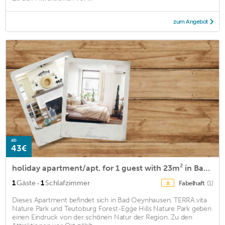
zum Angebot
ab
43€
holiday apartment/apt. for 1 guest with 23m² in Bad Oeynhausen (160040)
·
1
Gäste
1
Schlafzimmer
Fabelhaft
(1)
8
Dieses Apartment befindet sich in Bad Oeynhausen. TERRA.vita
Nature Park und Teutoburg Forest-Egge Hills Nature Park geben
einen Eindruck von der schönen Natur der Region. Zu den