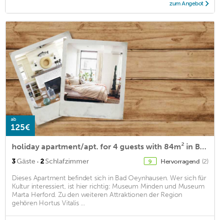
zum Angebot
ab
125€
holiday apartment/apt. for 4 guests with 84m² in Bad Oeynhausen (146096)
·
3
Gäste
2
Schlafzimmer
Hervorragend
(2)
9
Dieses Apartment befindet sich in Bad Oeynhausen. Wer sich für
Kultur interessiert, ist hier richtig: Museum Minden und Museum
Marta Herford. Zu den weiteren Attraktionen der Region
gehören Hortus Vitalis ...