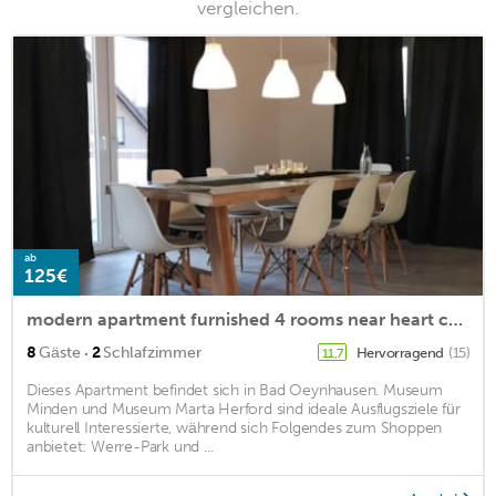
vergleichen.
ab
125€
modern apartment furnished 4 rooms near heart center
·
8
Gäste
2
Schlafzimmer
Hervorragend
(15)
11,7
Dieses Apartment befindet sich in Bad Oeynhausen. Museum
Minden und Museum Marta Herford sind ideale Ausflugsziele für
kulturell Interessierte, während sich Folgendes zum Shoppen
anbietet: Werre-Park und ...