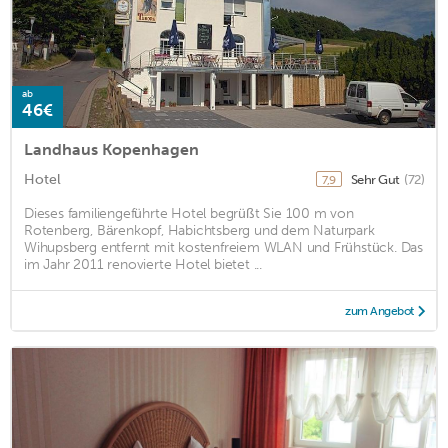
ab
46€
Landhaus Kopenhagen
Hotel
Sehr Gut
(72)
7,9
Dieses familiengeführte Hotel begrüßt Sie 100 m von
Rotenberg, Bärenkopf, Habichtsberg und dem Naturpark
Wihupsberg entfernt mit kostenfreiem WLAN und Frühstück. Das
im Jahr 2011 renovierte Hotel bietet ...
zum Angebot