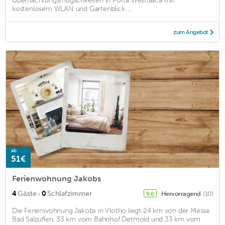
Übernachtungsmöglichkeiten in Porta Westfalica mit
kostenlosem WLAN und Gartenblick. ...
zum Angebot
ab
51€
Ferienwohnung Jakobs
·
4
Gäste
0
Schlafzimmer
Hervorragend
(10)
9,6
Die Ferienwohnung Jakobs in Vlotho liegt 24 km von der Messe
Bad Salzuflen, 33 km vom Bahnhof Detmold und 33 km vom