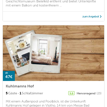
Geschichtsmuseum Bielefeld entfernt und bietet Unterkünfte
mit einem Balkon und kostenfreiem ...
zum Angebot
ab
47€
Kuhlmanns Hof
·
5
Gäste
1
Schlafzimmer
Hervorragend
(23)
9,8
Mit einem Außenpool und Poolblick, ist die Unterkunft
Kuhlmanns Hof gelegen in Vlotho, 14 km von Messe Bad