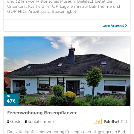
und 32 km von Historisches Museum Bielefeld, bietet die
Unterkunft Kvartier2 in TOP-Lage, 5 min zur Bali-Therme und
GOP, HDZ, Arbeitsplatz, Boxspringbett ...
zum Angebot
ab
47€
Ferienwohnung Rosenpflanzer
·
5
Gäste
3
Schlafzimmer
Fabelhaft
(14)
8,6
Die Unterkunft Ferienwohnung Rosenpflanzer ist gelegen in Bad