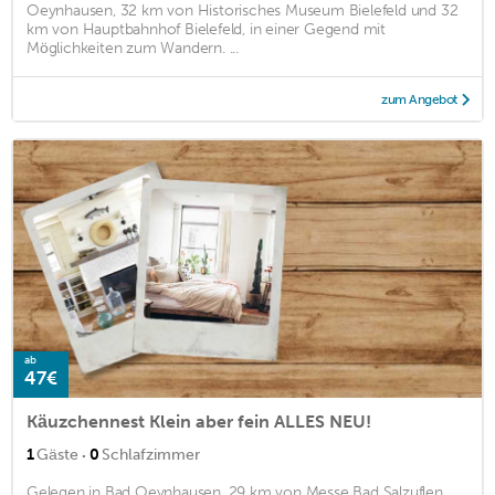
Oeynhausen, 32 km von Historisches Museum Bielefeld und 32
km von Hauptbahnhof Bielefeld, in einer Gegend mit
Möglichkeiten zum Wandern. ...
zum Angebot
ab
47€
Käuzchennest Klein aber fein ALLES NEU!
·
1
Gäste
0
Schlafzimmer
Gelegen in Bad Oeynhausen, 29 km von Messe Bad Salzuflen