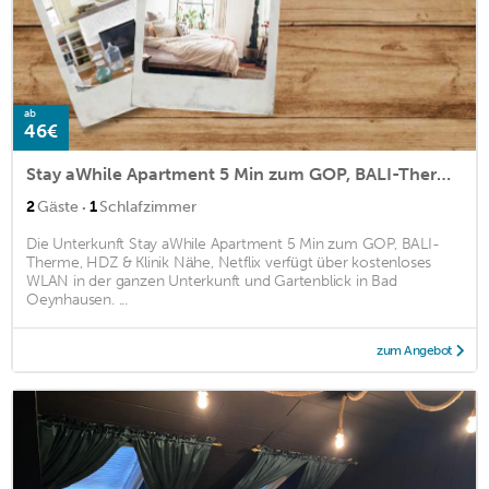
ab
46€
Stay aWhile Apartment 5 Min zum GOP, BALI-Therme, HDZ & Klinik Nähe, Netflix
·
2
Gäste
1
Schlafzimmer
Die Unterkunft Stay aWhile Apartment 5 Min zum GOP, BALI-
Therme, HDZ & Klinik Nähe, Netflix verfügt über kostenloses
WLAN in der ganzen Unterkunft und Gartenblick in Bad
Oeynhausen. ...
zum Angebot