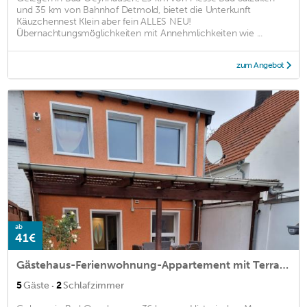
und 35 km von Bahnhof Detmold, bietet die Unterkunft
Käuzchennest Klein aber fein ALLES NEU!
Übernachtungsmöglichkeiten mit Annehmlichkeiten wie ...
zum Angebot
ab
41€
Gästehaus-Ferienwohnung-Appartement mit Terrasse - Nähe Kliniken/ Herzzentrum
·
5
Gäste
2
Schlafzimmer