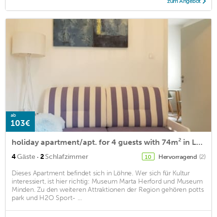
zum Angebot
ab
103€
holiday apartment/apt. for 4 guests with 74m² in Löhne (160530)
·
4
Gäste
2
Schlafzimmer
Hervorragend
(2)
10
Dieses Apartment befindet sich in Löhne. Wer sich für Kultur
interessiert, ist hier richtig: Museum Marta Herford und Museum
Minden. Zu den weiteren Attraktionen der Region gehören potts
park und H2O Sport- ...