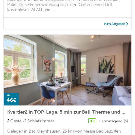
Patio. Diese Ferienwohnung hat einen Garten, einen Grill,
kostenloses WLAN und ...
zum Angebot
ab
46€
Kvartier2 in TOP-Lage, 5 min zur Bali-Therme und GOP, HDZ, Arbeitsplatz, Boxspringbett
·
2
Gäste
1
Schlafzimmer
Hervorragend
(5)
9,8
Gelegen in Bad Oeynhausen, 23 km von Messe Bad Salzuflen