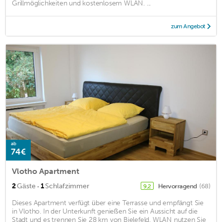
Grillmöglichkeiten und kostenlosem WLAN. ...
zum Angebot
ab
74€
Vlotho Apartment
·
2
Gäste
1
Schlafzimmer
Hervorragend
(68)
9,2
Dieses Apartment verfügt über eine Terrasse und empfängt Sie
in Vlotho. In der Unterkunft genießen Sie ein Aussicht auf die
Stadt und es trennen Sie 28 km von Bielefeld. WLAN nutzen Sie