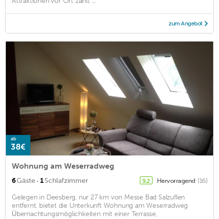
Attraktionen vor Ort zählt ...
zum Angebot
ab
38€
Wohnung am Weserradweg
·
6
Gäste
1
Schlafzimmer
Hervorragend
(16)
9,2
Gelegen in Deesberg, nur 27 km von Messe Bad Salzuflen
entfernt, bietet die Unterkunft Wohnung am Weserradweg
Übernachtungsmöglichkeiten mit einer Terrasse,