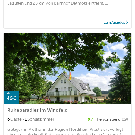
Salzuflen und 28 km von Bahnhof Detmold entfernt. ...
zum Angebot
ab
45€
Ruheparadies Im Windfeld
·
6
Gäste
1
Schlafzimmer
Hervorragend
(19)
9,7
Gelegen in Vlotho, in der Region Nordrhein-Westfalen, verfügt
über die Unterkunft Ruheparadies Im Windfeld eine Veranda /