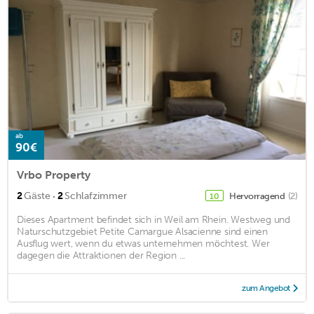
ab
90€
Vrbo Property
·
2
Gäste
2
Schlafzimmer
Hervorragend
(2)
10
Dieses Apartment befindet sich in Weil am Rhein. Westweg und
Naturschutzgebiet Petite Camargue Alsacienne sind einen
Ausflug wert, wenn du etwas unternehmen möchtest. Wer
dagegen die Attraktionen der Region ...
zum Angebot