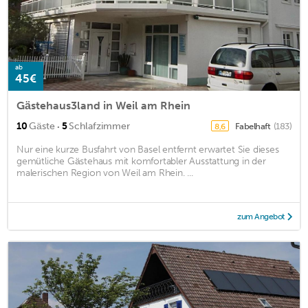
ab
45€
Gästehaus3land in Weil am Rhein
·
10
Gäste
5
Schlafzimmer
Fabelhaft
(183)
8,6
Nur eine kurze Busfahrt von Basel entfernt erwartet Sie dieses
gemütliche Gästehaus mit komfortabler Ausstattung in der
malerischen Region von Weil am Rhein. ...
zum Angebot