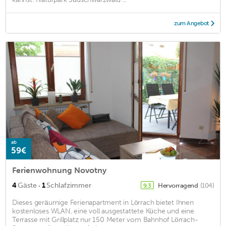
zum Angebot
ab
59€
Ferienwohnung Novotny
·
4
Gäste
1
Schlafzimmer
Hervorragend
(104)
9,3
Dieses geräumige Ferienapartment in Lörrach bietet Ihnen
kostenloses WLAN, eine voll ausgestattete Küche und eine
Terrasse mit Grillplatz nur 150 Meter vom Bahnhof Lörrach-