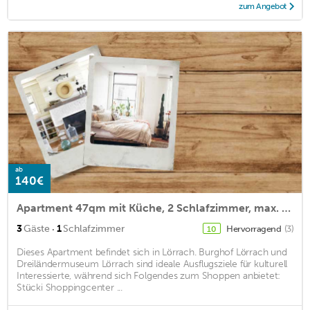
zum Angebot
ab
140€
Apartment 47qm mit Küche, 2 Schlafzimmer, max. 3 Personen
·
3
Gäste
1
Schlafzimmer
Hervorragend
(3)
10
Dieses Apartment befindet sich in Lörrach. Burghof Lörrach und
Dreiländermuseum Lörrach sind ideale Ausflugsziele für kulturell
Interessierte, während sich Folgendes zum Shoppen anbietet:
Stücki Shoppingcenter ...