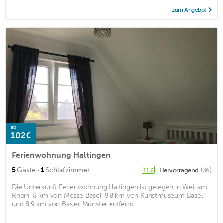
zum Angebot
ab
102€
Ferienwohnung Haltingen
·
5
Gäste
1
Schlafzimmer
Hervorragend
(36)
11,6
Die Unterkunft Ferienwohnung Haltingen ist gelegen in Weil am
Rhein, 8 km von Messe Basel, 8,8 km von Kunstmuseum Basel
und 8,9 km von Basler Münster entfernt. ...