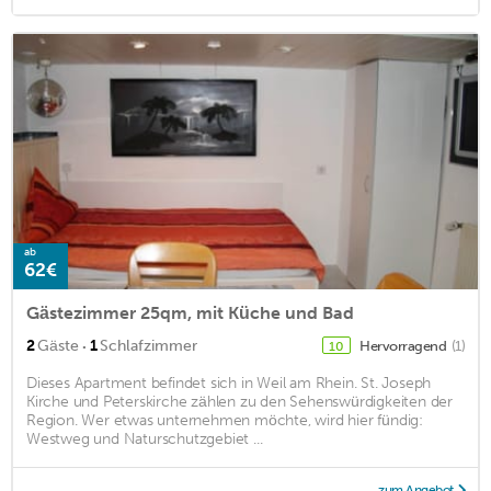
ab
62€
Gästezimmer 25qm, mit Küche und Bad
·
2
Gäste
1
Schlafzimmer
Hervorragend
(1)
10
Dieses Apartment befindet sich in Weil am Rhein. St. Joseph
Kirche und Peterskirche zählen zu den Sehenswürdigkeiten der
Region. Wer etwas unternehmen möchte, wird hier fündig:
Westweg und Naturschutzgebiet ...
zum Angebot