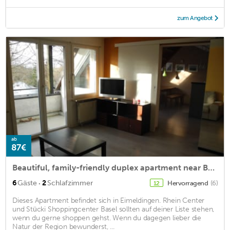
zum Angebot
ab
87€
Beautiful, family-friendly duplex apartment near Basel
·
6
Gäste
2
Schlafzimmer
Hervorragend
(6)
12
Dieses Apartment befindet sich in Eimeldingen. Rhein Center
und Stücki Shoppingcenter Basel sollten auf deiner Liste stehen,
wenn du gerne shoppen gehst. Wenn du dagegen lieber die
Natur der Region bewunderst, ...