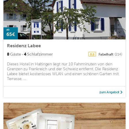
ab
65€
Residenz Labee
·
8
Gäste
4
Schlafzimmer
Fabelhaft
(214)
8,8
Dieses Hotel in Haltingen liegt nur 10 Fahrminuten von den
Grenzen zu Frankreich und der Schweiz entfernt. Die Residenz
Labee bietet kostenloses WLAN und einen schönen Garten mit
Terrasse. ...
zum Angebot