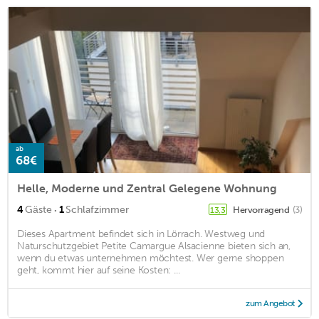
ab
68€
Helle, Moderne und Zentral Gelegene Wohnung
·
4
Gäste
1
Schlafzimmer
Hervorragend
(3)
13,3
Dieses Apartment befindet sich in Lörrach. Westweg und
Naturschutzgebiet Petite Camargue Alsacienne bieten sich an,
wenn du etwas unternehmen möchtest. Wer gerne shoppen
geht, kommt hier auf seine Kosten: ...
zum Angebot