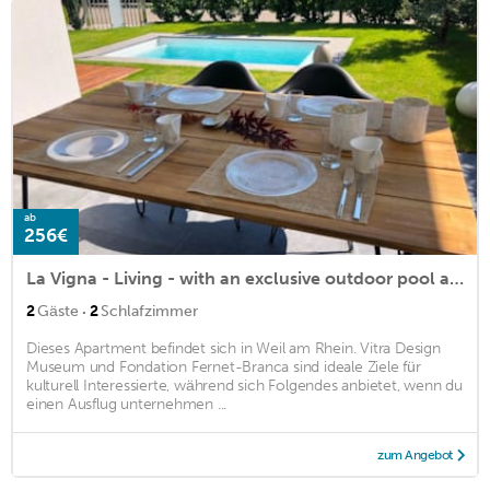
ab
256€
La Vigna - Living - with an exclusive outdoor pool and sauna
·
2
Gäste
2
Schlafzimmer
Dieses Apartment befindet sich in Weil am Rhein. Vitra Design
Museum und Fondation Fernet-Branca sind ideale Ziele für
kulturell Interessierte, während sich Folgendes anbietet, wenn du
einen Ausflug unternehmen ...
zum Angebot