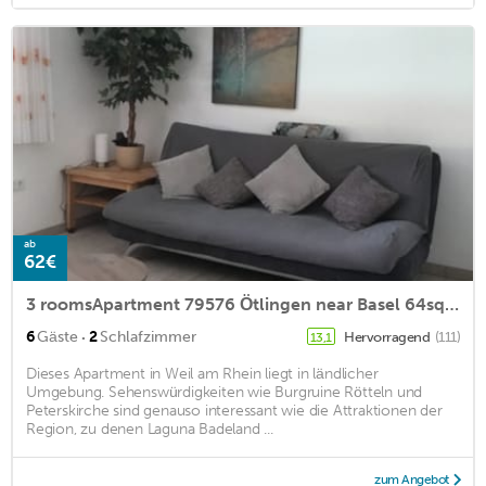
ab
62€
3 roomsApartment 79576 Ötlingen near Basel 64sqm
·
6
Gäste
2
Schlafzimmer
Hervorragend
(111)
13,1
Dieses Apartment in Weil am Rhein liegt in ländlicher
Umgebung. Sehenswürdigkeiten wie Burgruine Rötteln und
Peterskirche sind genauso interessant wie die Attraktionen der
Region, zu denen Laguna Badeland ...
zum Angebot