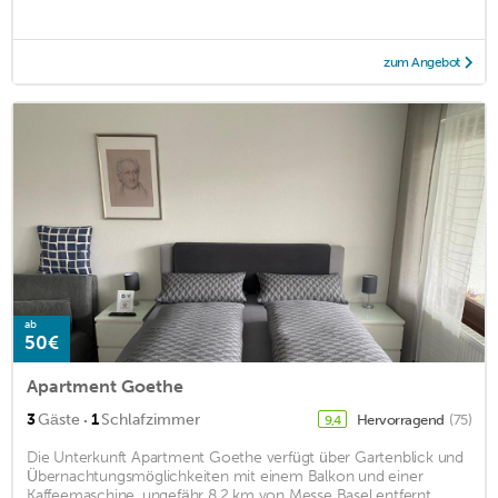
zum Angebot
ab
50€
Apartment Goethe
·
3
Gäste
1
Schlafzimmer
Hervorragend
(75)
9,4
Die Unterkunft Apartment Goethe verfügt über Gartenblick und
Übernachtungsmöglichkeiten mit einem Balkon und einer
Kaffeemaschine, ungefähr 8,2 km von Messe Basel entfernt. ...