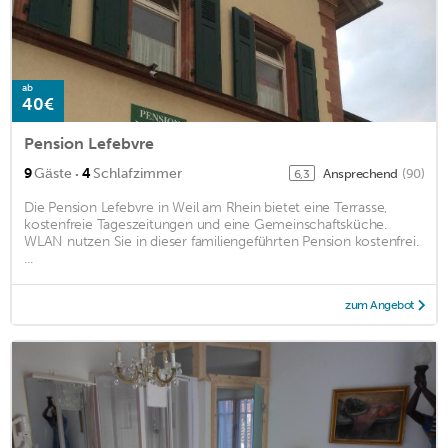
ab
40€
Pension Lefebvre
·
9
Gäste
4
Schlafzimmer
Ansprechend
(90)
6,3
Die Pension Lefebvre in Weil am Rhein bietet eine Terrasse,
kostenfreie Tageszeitungen und eine Gemeinschaftsküche.
WLAN nutzen Sie in dieser familiengeführten Pension kostenfrei.
...
zum Angebot