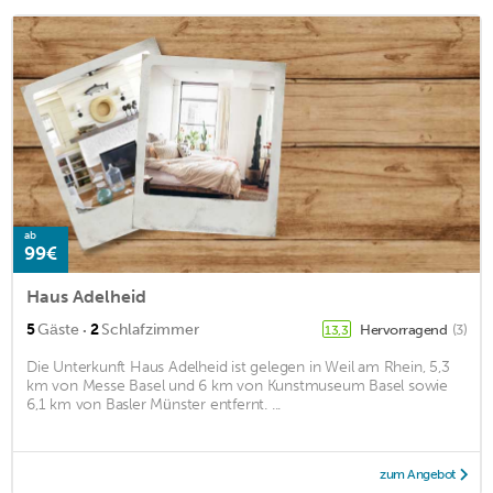
ab
99€
Haus Adelheid
·
5
Gäste
2
Schlafzimmer
Hervorragend
(3)
13,3
Die Unterkunft Haus Adelheid ist gelegen in Weil am Rhein, 5,3
km von Messe Basel und 6 km von Kunstmuseum Basel sowie
6,1 km von Basler Münster entfernt. ...
zum Angebot