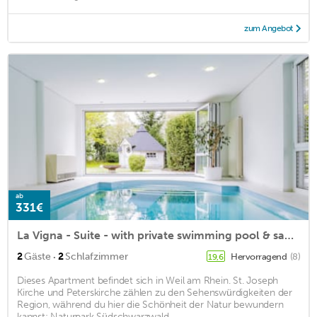
zum Angebot
ab
331€
La Vigna - Suite - with private swimming pool & sauna
·
2
Gäste
2
Schlafzimmer
Hervorragend
(8)
19,6
Dieses Apartment befindet sich in Weil am Rhein. St. Joseph
Kirche und Peterskirche zählen zu den Sehenswürdigkeiten der
Region, während du hier die Schönheit der Natur bewundern
kannst: Naturpark Südschwarzwald ...