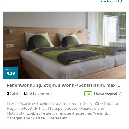
zum Angebot
ab
84€
Ferienwohnung, 25qm, 1 Wohn-/Schlafraum, maximal 2 Personen
·
2
Gäste
1
Schlafzimmer
Hervorragend
(2)
10
Dieses Apartment befindet sich in Lörrach. Die schöne Natur der
Region erlebst du hier: Naturpark Südschwarzwald und
Naturschutzgebiet Petite Camargue Alsacienne. Wenn du
dagegen eher kulturell interessiert ...