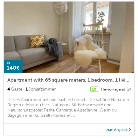
ab
140€
Apartment with 65 square meters, 1 bedroom, 1 living room for max. 4 people
·
4
Gäste
1
Schlafzimmer
Hervorragend
(2)
10
Dieses Apartment befindet sich in Lörrach. Die schöne Natur der
Region erlebst du hier: Naturpark Südschwarzwald und
Naturschutzgebiet Petite Camargue Alsacienne. Wenn du
dagegen eher kulturell interessiert ...
zum Angebot