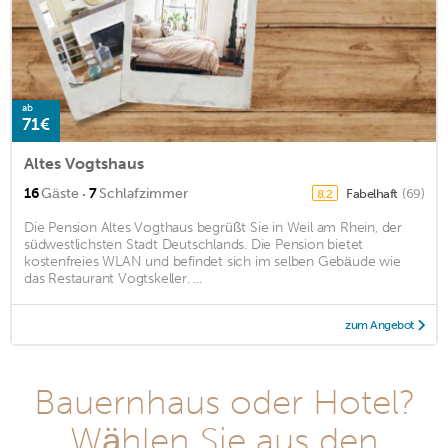
ab
71€
Altes Vogtshaus
·
16
Gäste
7
Schlafzimmer
Fabelhaft
(69)
8,2
Die Pension Altes Vogthaus begrüßt Sie in Weil am Rhein, der
südwestlichsten Stadt Deutschlands. Die Pension bietet
kostenfreies WLAN und befindet sich im selben Gebäude wie
das Restaurant Vogtskeller. ...
zum Angebot
Bauernhaus oder Hotel?
Wählen Sie aus den