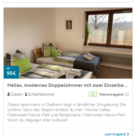
ab
95€
Helles, modernes Doppelzimmer mit zwei Einzelbetten, Flachbild-TV, WLAN
·
2
Gäste
1
Schlafzimmer
Hervorragend
(2)
10
Dieses Apartment in Dielheim liegt in ländlicher Umgebung. Die
schöne Natur der Region erlebst du hier: Neckar Valley-
Odenwald Nature Park und Bergstrasse-Odenwald Nature Park.
Wenn du dagegen eher kulturell ...
zum Angebot