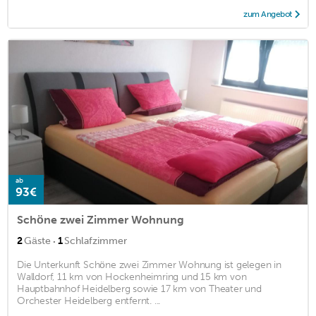
zum Angebot
ab
93€
Schöne zwei Zimmer Wohnung
·
2
Gäste
1
Schlafzimmer
Die Unterkunft Schöne zwei Zimmer Wohnung ist gelegen in
Walldorf, 11 km von Hockenheimring und 15 km von
Hauptbahnhof Heidelberg sowie 17 km von Theater und
Orchester Heidelberg entfernt. ...