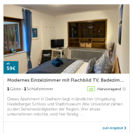
ab
59€
Modernes Einzelzimmer mit Flachbild TV, Badezimmer, WLAN und Parkplatz
·
1
Gäste
1
Schlafzimmer
Hervorragend
(1)
10
Dieses Apartment in Dielheim liegt in ländlicher Umgebung.
Heidelberger Schloss und Stadtmuseum Alte Universitat zählen
zu den Sehenswürdigkeiten der Region. Wer etwas
unternehmen möchte, wird hier fündig: ...
zum Angebot