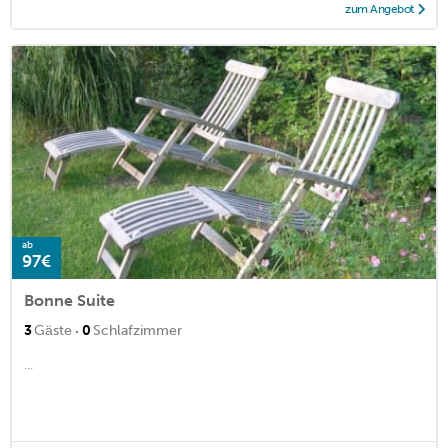
zum Angebot
ab
97€
Bonne Suite
·
3
Gäste
0
Schlafzimmer
...