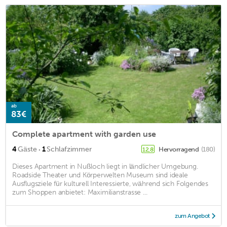
ab
83€
Complete apartment with garden use
·
4
Gäste
1
Schlafzimmer
Hervorragend
(180)
12,8
Dieses Apartment in Nußloch liegt in ländlicher Umgebung.
Roadside Theater und Körperwelten Museum sind ideale
Ausflugsziele für kulturell Interessierte, während sich Folgendes
zum Shoppen anbietet: Maximilianstrasse ...
zum Angebot