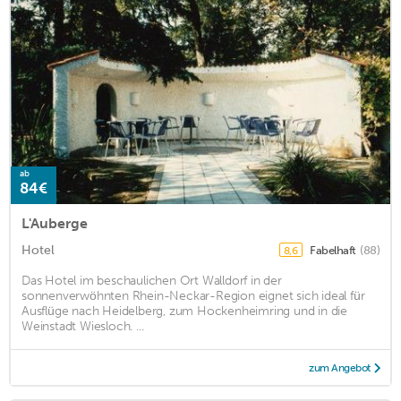
ab
84€
L'Auberge
Hotel
Fabelhaft
(88)
8,6
Das Hotel im beschaulichen Ort Walldorf in der
sonnenverwöhnten Rhein-Neckar-Region eignet sich ideal für
Ausflüge nach Heidelberg, zum Hockenheimring und in die
Weinstadt Wiesloch. ...
zum Angebot