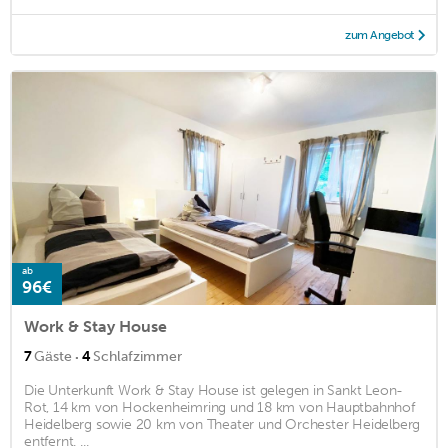
zum Angebot
ab
96€
Work & Stay House
·
7
Gäste
4
Schlafzimmer
Die Unterkunft Work & Stay House ist gelegen in Sankt Leon-
Rot, 14 km von Hockenheimring und 18 km von Hauptbahnhof
Heidelberg sowie 20 km von Theater und Orchester Heidelberg
entfernt. ...