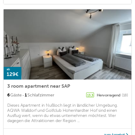
ab
129€
3 room apartment near SAP
·
6
Gäste
1
Schlafzimmer
Hervorragend
(18)
13,3
Dieses Apartment in Nußloch liegt in ländlicher Umgebung.
AQWA Walldorf und Golfclub Hohenhardter Hof sind einen
Ausflug wert, wenn du etwas unternehmen möchtest. Wer
dagegen die Attraktionen der Region ...
zum Angebot