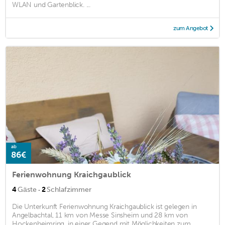
WLAN und Gartenblick. ...
zum Angebot
ab
86€
Ferienwohnung Kraichgaublick
·
4
Gäste
2
Schlafzimmer
Die Unterkunft Ferienwohnung Kraichgaublick ist gelegen in
Angelbachtal, 11 km von Messe Sinsheim und 28 km von
Hockenheimring, in einer Gegend mit Möglichkeiten zum