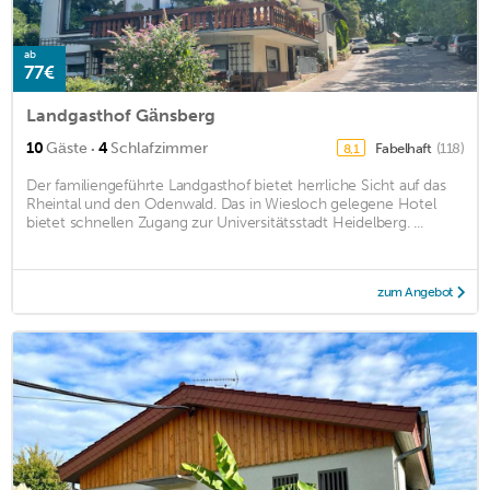
ab
77€
Landgasthof Gänsberg
·
10
Gäste
4
Schlafzimmer
Fabelhaft
(118)
8,1
Der familiengeführte Landgasthof bietet herrliche Sicht auf das
Rheintal und den Odenwald. Das in Wiesloch gelegene Hotel
bietet schnellen Zugang zur Universitätsstadt Heidelberg. ...
zum Angebot