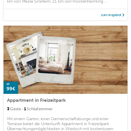
km von Messe Sinsheim, 21 km von Hockenheimring ...
zum Angebot
ab
99€
Appartment in Freizeitpark
·
3
Gäste
1
Schlafzimmer
Mit einem Garten, einer Gemeinschaftslounge und einer
Terrasse bietet die Unterkunft Appartment in Freizeitpark
Übernachtungsmöglichkeiten in Wiesloch mit kostenlosem