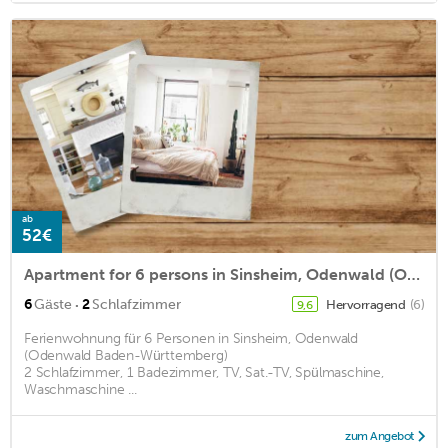
ab
52€
Apartment for 6 persons in Sinsheim, Odenwald (Odenwald in Baden-Württemberg)<BR>2 bedrooms, 1 bathrm2
·
6
Gäste
2
Schlafzimmer
Hervorragend
(6)
9,6
Ferienwohnung für 6 Personen in Sinsheim, Odenwald
(Odenwald Baden-Württemberg)
2 Schlafzimmer, 1 Badezimmer, TV, Sat.-TV, Spülmaschine,
Waschmaschine ...
zum Angebot