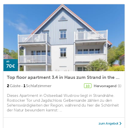
ab
70€
Top floor apartment 3.4 in Haus zum Strand in the Baltic seaside resort of Wustrow
·
2
Gäste
1
Schlafzimmer
Hervorragend
(1)
10
Dieses Apartment in Ostseebad Wustrow liegt in Strandnähe.
Rostocker Tor und Jagdschloss Gelbensande zählen zu den
Sehenswürdigkeiten der Region, während du hier die Schönheit
der Natur bewundern kannst: ...
zum Angebot