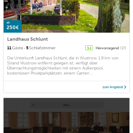
ab
250€
Landhaus Schlunt
·
11
Gäste
5
Schlafzimmer
Hervorragend
(17)
9,4
Die Unterkunft Landhaus Schlunt, die in Wustrow, 1,8 km von
Strand Wustrow entfernt gelegen ist, verfügt über
Übernachtungsmöglichkeiten mit einem Außenpool,
kostenlosen Privatparkplätzen, einem Garten ...
zum Angebot