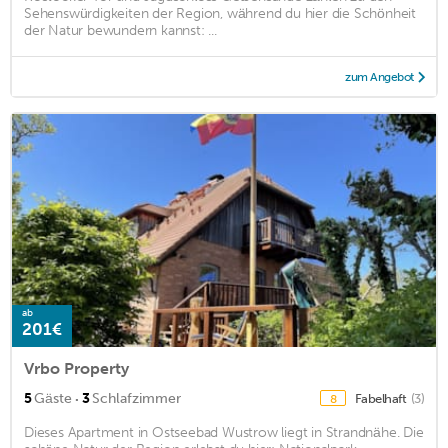
Sehenswürdigkeiten der Region, während du hier die Schönheit
der Natur bewundern kannst: ...
zum Angebot
ab
201€
Vrbo Property
·
5
Gäste
3
Schlafzimmer
Fabelhaft
(3)
8
Dieses Apartment in Ostseebad Wustrow liegt in Strandnähe. Die