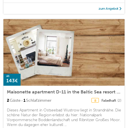
zum Angebot
ab
143€
Maisonette apartment D-11 in the Baltic Sea resort of Wustrow
·
2
Gäste
1
Schlafzimmer
Fabelhaft
(2)
8
Dieses Apartment in Ostseebad Wustrow liegt in Strandnähe. Die
schöne Natur der Region erlebst du hier: Nationalpark
Vorpommersche Boddenlandschaft und Ribnitzer Großes Moor.
Wenn du dagegen eher kulturell ...