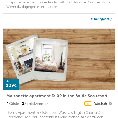
Vorpommersche Boddenlandschaft und Ribnitzer Großes Moor.
Wenn du dagegen eher kulturell ...
zum Angebot
ab
209€
Maisonette apartment D-09 in the Baltic Sea resort of Wustrow
·
4
Gäste
2
Schlafzimmer
Fabelhaft
(5)
8
Dieses Apartment in Ostseebad Wustrow liegt in Strandnähe.
Rostocker Tor und Jagdschloss Gelbensande zählen zu den