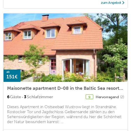
zum Angebot
ab
151€
Maisonette apartment D-08 in the Baltic Sea resort of Wustrow
·
6
Gäste
3
Schlafzimmer
Hervorragend
(2)
9
Dieses Apartment in Ostseebad Wustrow liegt in Strandnähe.
Rostocker Tor und Jagdschloss Gelbensande zählen zu den
Sehenswürdigkeiten der Region, während du hier die Schönheit
der Natur bewundern kannst: ...