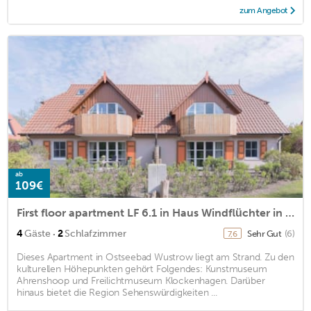
zum Angebot
ab
109€
First floor apartment LF 6.1 in Haus Windflüchter in Ostseebad Wustrow
·
4
Gäste
2
Schlafzimmer
Sehr Gut
(6)
7,6
Dieses Apartment in Ostseebad Wustrow liegt am Strand. Zu den
kulturellen Höhepunkten gehört Folgendes: Kunstmuseum
Ahrenshoop und Freilichtmuseum Klockenhagen. Darüber
hinaus bietet die Region Sehenswürdigkeiten ...