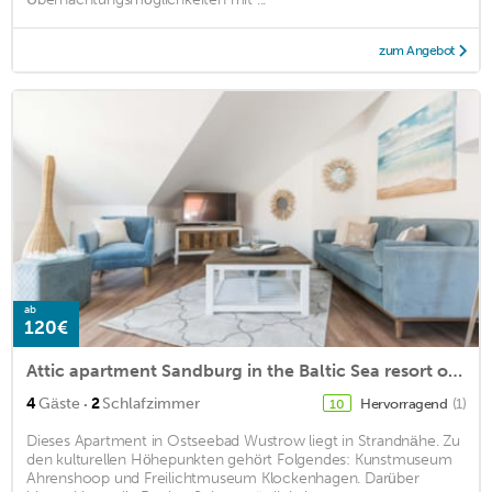
zum Angebot
ab
120€
Attic apartment Sandburg in the Baltic Sea resort of Wustrow
·
4
Gäste
2
Schlafzimmer
Hervorragend
(1)
10
Dieses Apartment in Ostseebad Wustrow liegt in Strandnähe. Zu
den kulturellen Höhepunkten gehört Folgendes: Kunstmuseum
Ahrenshoop und Freilichtmuseum Klockenhagen. Darüber