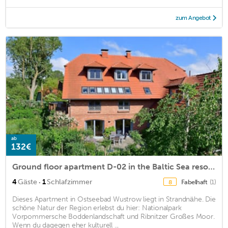
zum Angebot
ab
132€
Ground floor apartment D-02 in the Baltic Sea resort of Wustrow
·
4
Gäste
1
Schlafzimmer
Fabelhaft
(1)
8
Dieses Apartment in Ostseebad Wustrow liegt in Strandnähe. Die
schöne Natur der Region erlebst du hier: Nationalpark
Vorpommersche Boddenlandschaft und Ribnitzer Großes Moor.
Wenn du dagegen eher kulturell ...