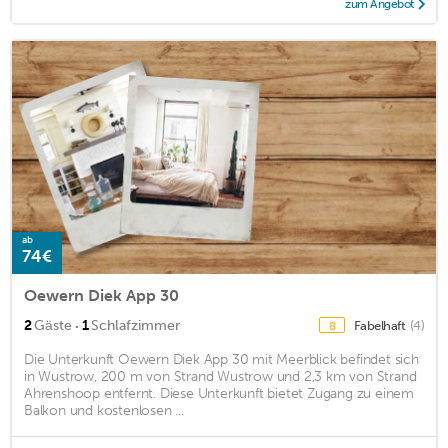
zum Angebot
ab
74€
Oewern Diek App 30
·
2
Gäste
1
Schlafzimmer
Fabelhaft
(4)
8
Die Unterkunft Oewern Diek App 30 mit Meerblick befindet sich
in Wustrow, 200 m von Strand Wustrow und 2,3 km von Strand
Ahrenshoop entfernt. Diese Unterkunft bietet Zugang zu einem
Balkon und kostenlosen ...