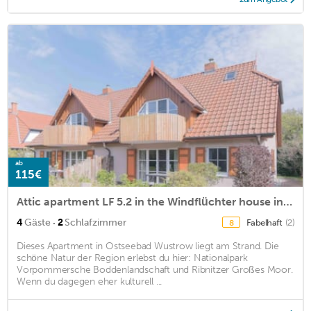
ab
115€
Attic apartment LF 5.2 in the Windflüchter house in the Baltic Sea resort of Wustrow
·
4
Gäste
2
Schlafzimmer
Fabelhaft
(2)
8
Dieses Apartment in Ostseebad Wustrow liegt am Strand. Die
schöne Natur der Region erlebst du hier: Nationalpark
Vorpommersche Boddenlandschaft und Ribnitzer Großes Moor.
Wenn du dagegen eher kulturell ...