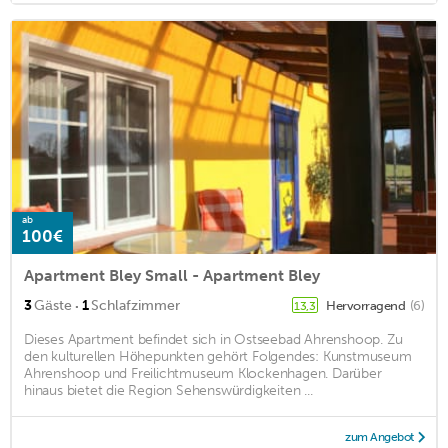
ab
100€
Apartment Bley Small - Apartment Bley
·
3
Gäste
1
Schlafzimmer
Hervorragend
(6)
13,3
Dieses Apartment befindet sich in Ostseebad Ahrenshoop. Zu
den kulturellen Höhepunkten gehört Folgendes: Kunstmuseum
Ahrenshoop und Freilichtmuseum Klockenhagen. Darüber
hinaus bietet die Region Sehenswürdigkeiten ...
zum Angebot