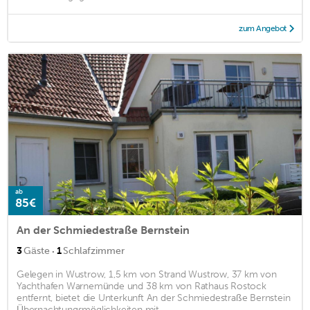
zum Angebot
ab
85€
An der Schmiedestraße Bernstein
·
3
Gäste
1
Schlafzimmer
Gelegen in Wustrow, 1,5 km von Strand Wustrow, 37 km von
Yachthafen Warnemünde und 38 km von Rathaus Rostock
entfernt, bietet die Unterkunft An der Schmiedestraße Bernstein
Übernachtungsmöglichkeiten mit ...