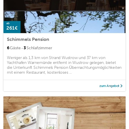
ab
261€
Schimmels Pension
·
6
Gäste
3
Schlafzimmer
Weniger als 1,3 km von Strand Wustrow und 37 km von
Yachthafen Warnemünde entfernt in Wustrow gelegen, bietet
die Unterkunft Schimmels Pension Übernachtungsmöglichkeiten
mit einem Restaurant, kostenloses ...
zum Angebot