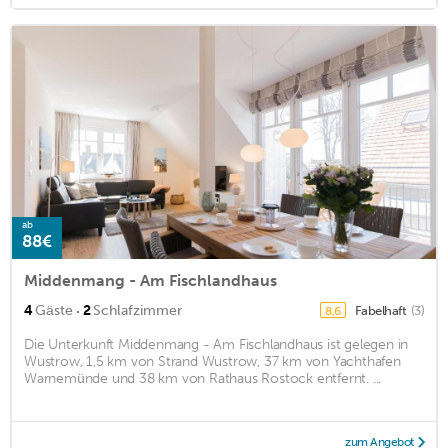
ab
88€
Middenmang - Am Fischlandhaus
·
4
Gäste
2
Schlafzimmer
Fabelhaft
(3)
8,6
Die Unterkunft Middenmang - Am Fischlandhaus ist gelegen in
Wustrow, 1,5 km von Strand Wustrow, 37 km von Yachthafen
Warnemünde und 38 km von Rathaus Rostock entfernt. ...
zum Angebot