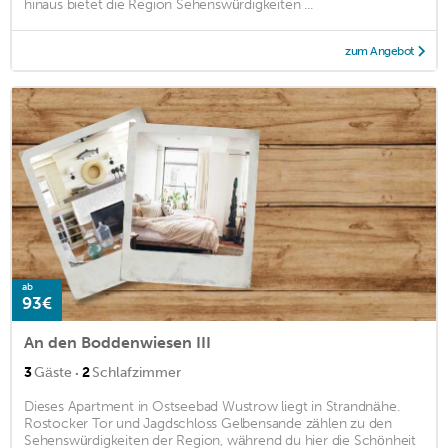
hinaus bietet die Region Sehenswürdigkeiten ...
zum Angebot
ab
93€
An den Boddenwiesen III
·
3
Gäste
2
Schlafzimmer
Dieses Apartment in Ostseebad Wustrow liegt in Strandnähe.
Rostocker Tor und Jagdschloss Gelbensande zählen zu den
Sehenswürdigkeiten der Region, während du hier die Schönheit