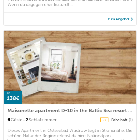
Wenn du dagegen eher kulturell ...
zum Angebot
ab
138€
Maisonette apartment D-10 in the Baltic Sea resort of Wustrow
·
6
Gäste
2
Schlafzimmer
Fabelhaft
(1)
8
Dieses Apartment in Ostseebad Wustrow liegt in Strandnähe. Die
schöne Natur der Region erlebst du hier: Nationalpark