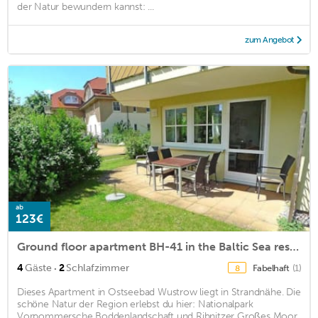
der Natur bewundern kannst: ...
zum Angebot
ab
123€
Ground floor apartment BH-41 in the Baltic Sea resort of Wustrow
·
4
Gäste
2
Schlafzimmer
Fabelhaft
(1)
8
Dieses Apartment in Ostseebad Wustrow liegt in Strandnähe. Die
schöne Natur der Region erlebst du hier: Nationalpark
Vorpommersche Boddenlandschaft und Ribnitzer Großes Moor.