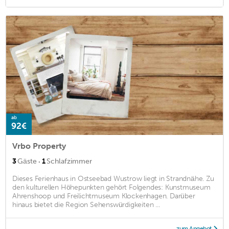
ab
92€
Vrbo Property
·
3
Gäste
1
Schlafzimmer
Dieses Ferienhaus in Ostseebad Wustrow liegt in Strandnähe. Zu
den kulturellen Höhepunkten gehört Folgendes: Kunstmuseum
Ahrenshoop und Freilichtmuseum Klockenhagen. Darüber
hinaus bietet die Region Sehenswürdigkeiten ...
zum Angebot