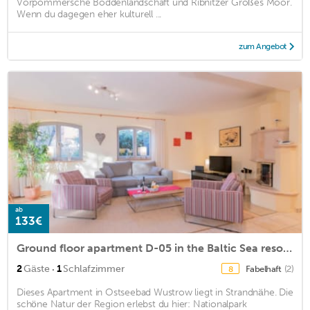
Vorpommersche Boddenlandschaft und Ribnitzer Großes Moor.
Wenn du dagegen eher kulturell ...
zum Angebot
ab
133€
Ground floor apartment D-05 in the Baltic Sea resort of Wustrow
·
2
Gäste
1
Schlafzimmer
Fabelhaft
(2)
8
Dieses Apartment in Ostseebad Wustrow liegt in Strandnähe. Die
schöne Natur der Region erlebst du hier: Nationalpark