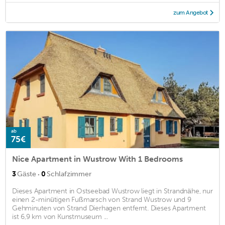
zum Angebot
ab
75€
Nice Apartment in Wustrow With 1 Bedrooms
·
3
Gäste
0
Schlafzimmer
Dieses Apartment in Ostseebad Wustrow liegt in Strandnähe, nur
einen 2-minütigen Fußmarsch von Strand Wustrow und 9
Gehminuten von Strand Dierhagen entfernt. Dieses Apartment
ist 6,9 km von Kunstmuseum ...