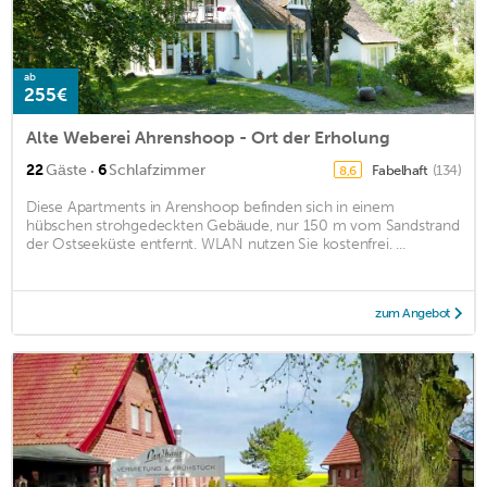
ab
255€
Alte Weberei Ahrenshoop - Ort der Erholung
·
22
Gäste
6
Schlafzimmer
Fabelhaft
(134)
8,6
Diese Apartments in Arenshoop befinden sich in einem
hübschen strohgedeckten Gebäude, nur 150 m vom Sandstrand
der Ostseeküste entfernt. WLAN nutzen Sie kostenfrei. ...
zum Angebot