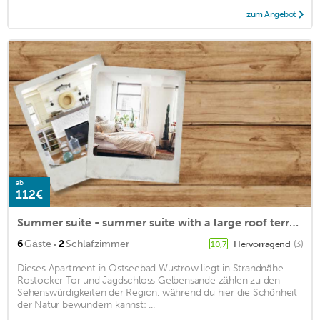
zum Angebot
ab
112€
Summer suite - summer suite with a large roof terrace
·
6
Gäste
2
Schlafzimmer
Hervorragend
(3)
10,7
Dieses Apartment in Ostseebad Wustrow liegt in Strandnähe.
Rostocker Tor und Jagdschloss Gelbensande zählen zu den
Sehenswürdigkeiten der Region, während du hier die Schönheit
der Natur bewundern kannst: ...