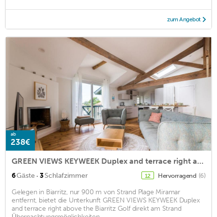
zum Angebot
ab
238€
GREEN VIEWS KEYWEEK Duplex and terrace right above the Biarritz Golf
·
6
Gäste
3
Schlafzimmer
Hervorragend
(6)
12
Gelegen in Biarritz, nur 900 m von Strand Plage Miramar
entfernt, bietet die Unterkunft GREEN VIEWS KEYWEEK Duplex
and terrace right above the Biarritz Golf direkt am Strand
Übernachtungsmöglichkeiten ...