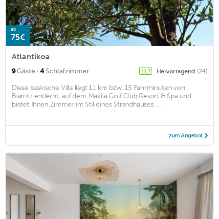
ab
75€
Atlantikoa
·
9
Gäste
4
Schlafzimmer
Hervorragend
(24)
11,7
Diese baskische Villa liegt 11 km bzw. 15 Fahrminuten von
Biarritz entfernt, auf dem Makila Golf Club Resort & Spa und
bietet Ihnen Zimmer im Stil eines Strandhauses. ...
zum Angebot