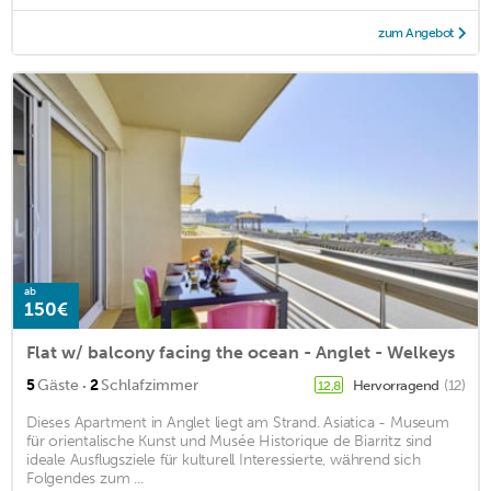
zum Angebot
ab
150€
Flat w/ balcony facing the ocean - Anglet - Welkeys
·
5
Gäste
2
Schlafzimmer
Hervorragend
(12)
12,8
Dieses Apartment in Anglet liegt am Strand. Asiatica - Museum
für orientalische Kunst und Musée Historique de Biarritz sind
ideale Ausflugsziele für kulturell Interessierte, während sich
Folgendes zum ...