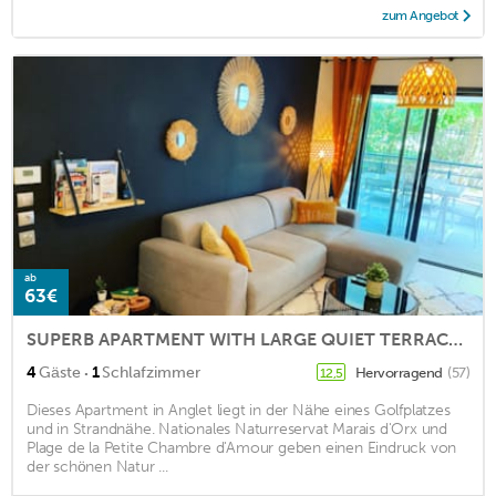
zum Angebot
ab
63€
SUPERB APARTMENT WITH LARGE QUIET TERRACE NEAR ANGLET BEACHES
·
4
Gäste
1
Schlafzimmer
Hervorragend
(57)
12,5
Dieses Apartment in Anglet liegt in der Nähe eines Golfplatzes
und in Strandnähe. Nationales Naturreservat Marais d'Orx und
Plage de la Petite Chambre d'Amour geben einen Eindruck von
der schönen Natur ...