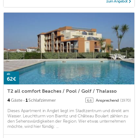
zum Angebot
ab
62€
T2 all comfort Beaches / Pool / Golf / Thalasso
·
4
Gäste
1
Schlafzimmer
Ansprechend
(1970)
6,6
Dieses Apartment in Anglet liegt im Stadtzentrum und direkt am
Wasser. Leuchtturm von Biarritz und Château Boulart zählen zu
den Sehenswürdigkeiten der Region. Wer etwas unternehmen
möchte, wird hier fündig: ...