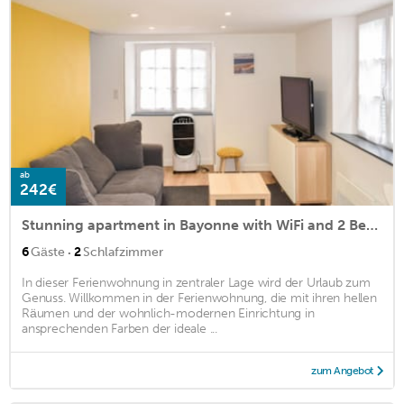
ab
242€
Stunning apartment in Bayonne with WiFi and 2 Bedrooms
·
6
Gäste
2
Schlafzimmer
In dieser Ferienwohnung in zentraler Lage wird der Urlaub zum
Genuss. Willkommen in der Ferienwohnung, die mit ihren hellen
Räumen und der wohnlich-modernen Einrichtung in
ansprechenden Farben der ideale ...
zum Angebot