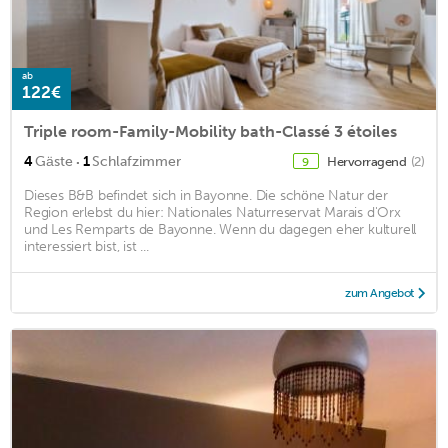
ab
122€
Triple room-Family-Mobility bath-Classé 3 étoiles
·
4
Gäste
1
Schlafzimmer
Hervorragend
(2)
9
Dieses B&B befindet sich in Bayonne. Die schöne Natur der
Region erlebst du hier: Nationales Naturreservat Marais d'Orx
und Les Remparts de Bayonne. Wenn du dagegen eher kulturell
interessiert bist, ist ...
zum Angebot