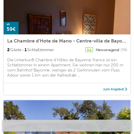
ab
59€
La Chambre d'Hote de Mano - Centre-ville de Bayonne
·
2
Gäste
1
Schlafzimmer
Hervorragend
(74)
9,6
Die Unterkunft Chambre d'Hôtes de Bayonne France ist ein
Schlafzimmer in einem Apartment. Sie wohnen hier nur 200 m
vom Bahnhof Bayonne, weniger als 2 Gehminuten vom Fluss
Adour sowie 1 km von der Kathedrale ...
zum Angebot