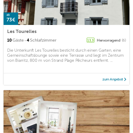
ab
73€
Les Tourelles
·
10
Gäste
4
Schlafzimmer
Hervorragend
(6)
13,3
Die Unterkunft Les Tourelles besticht durch einen Garten, eine
Gemeinschaftslounge sowie eine Terrasse und liegt im Zentrum
von Biarritz, 800 m von Strand Plage Pêcheurs entfernt. ...
zum Angebot