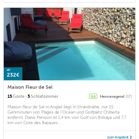
ab
232€
Maison Fleur de Sel
·
15
Gäste
5
Schlafzimmer
Hervorragend
(17)
9,8
Maison Fleur de Sel in Anglet liegt in Strandnähe, nur 15
Gehminuten von Plages de l'Océan und Golfplatz Chiberta
entfernt. Diese Pension ist 1,4 km von Golf von Biskaya und 7,7
km von Cote des Basques ...
zum Angebot