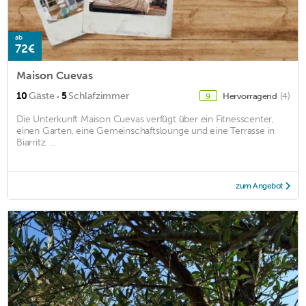
ab
72€
Maison Cuevas
·
10
Gäste
5
Schlafzimmer
Hervorragend
(4)
9
Die Unterkunft Maison Cuevas verfügt über ein Fitnesscenter,
einen Garten, eine Gemeinschaftslounge und eine Terrasse in
Biarritz. ...
zum Angebot