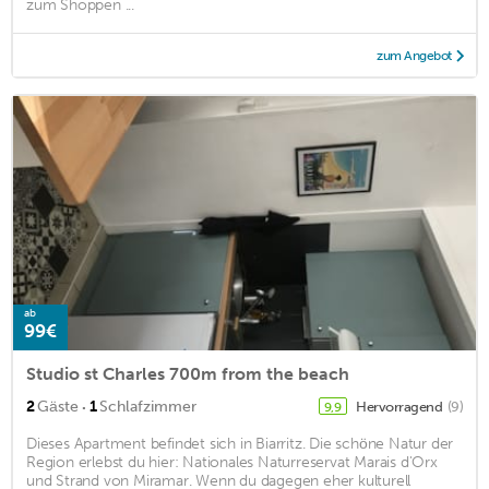
zum Shoppen ...
zum Angebot
ab
99€
Studio st Charles 700m from the beach
·
2
Gäste
1
Schlafzimmer
Hervorragend
(9)
9,9
Dieses Apartment befindet sich in Biarritz. Die schöne Natur der
Region erlebst du hier: Nationales Naturreservat Marais d'Orx
und Strand von Miramar. Wenn du dagegen eher kulturell