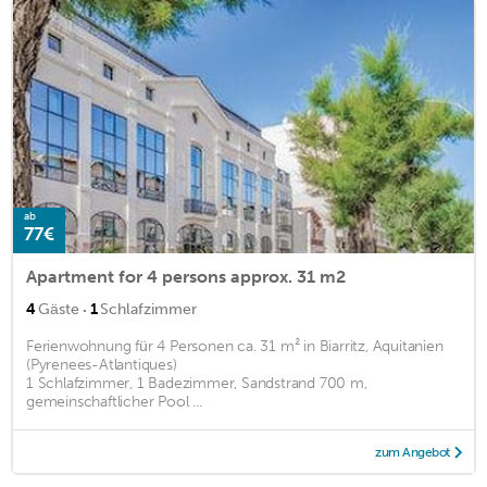
ab
77€
Apartment for 4 persons approx. 31 m2
·
4
Gäste
1
Schlafzimmer
Ferienwohnung für 4 Personen ca. 31 m² in Biarritz, Aquitanien
(Pyrenees-Atlantiques)
1 Schlafzimmer, 1 Badezimmer, Sandstrand 700 m,
gemeinschaftlicher Pool ...
zum Angebot