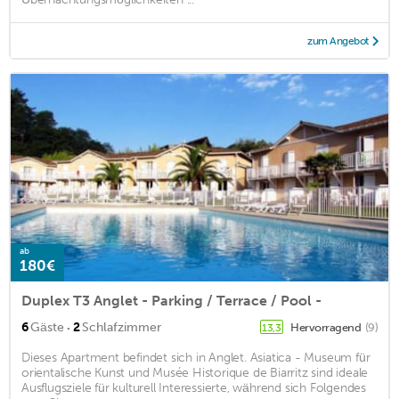
zum Angebot
ab
180€
Duplex T3 Anglet - Parking / Terrace / Pool -
·
6
Gäste
2
Schlafzimmer
Hervorragend
(9)
13,3
Dieses Apartment befindet sich in Anglet. Asiatica - Museum für
orientalische Kunst und Musée Historique de Biarritz sind ideale
Ausflugsziele für kulturell Interessierte, während sich Folgendes