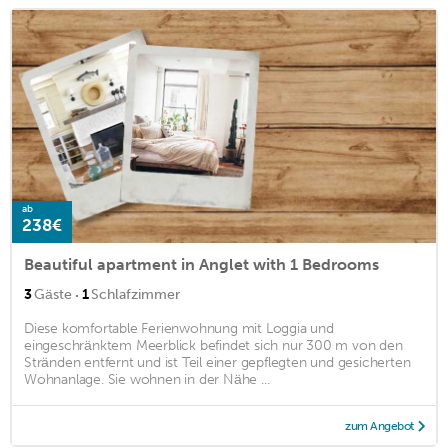
ab
238€
Beautiful apartment in Anglet with 1 Bedrooms
·
3
Gäste
1
Schlafzimmer
Diese komfortable Ferienwohnung mit Loggia und
eingeschränktem Meerblick befindet sich nur 300 m von den
Stränden entfernt und ist Teil einer gepflegten und gesicherten
Wohnanlage. Sie wohnen in der Nähe ...
zum Angebot