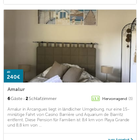
ab
240€
Amalur
·
6
Gäste
2
Schlafzimmer
Hervorragend
(3)
13,3
Amalur in Arcangues liegt in ländlicher Umgebung, nur eine 15-
minütige Fahrt von Casino Barrière und Aquarium de Biarritz
entfernt. Diese Pension für Familien ist 8,4 km von Playa Grande
und 8,8 km von ...
zum Angebot