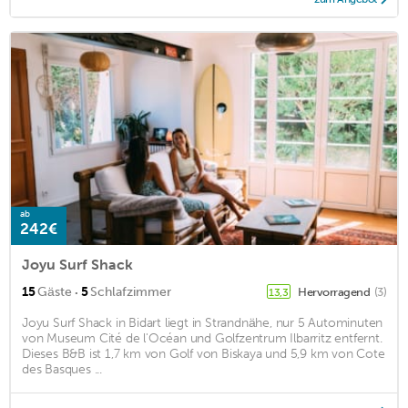
ab
242€
Joyu Surf Shack
·
15
Gäste
5
Schlafzimmer
Hervorragend
(3)
13,3
Joyu Surf Shack in Bidart liegt in Strandnähe, nur 5 Autominuten
von Museum Cité de l'Océan und Golfzentrum Ilbarritz entfernt.
Dieses B&B ist 1,7 km von Golf von Biskaya und 5,9 km von Cote
des Basques ...