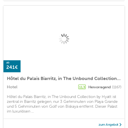
ab
241€
Hôtel du Palais Biarritz, in The Unbound Collection by Hyatt
Hotel
Hervorragend
(1167)
11,3
Hôtel du Palais Biarritz, in The Unbound Collection by Hyatt ist
zentral in Biarritz gelegen, nur 3 Gehminuten von Playa Grande
und 5 Gehminuten von Golf von Biskaya entfernt. Dieser Palast
im luxuriösen ...
zum Angebot