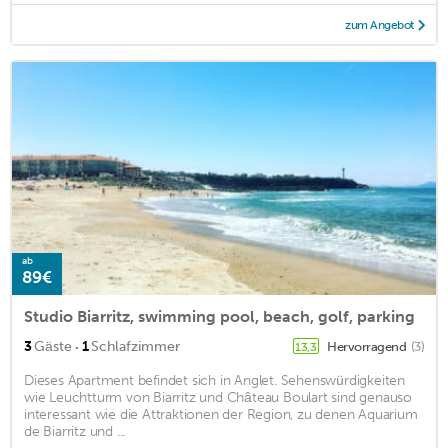
zum Angebot
ab
89€
Studio Biarritz, swimming pool, beach, golf, parking
·
3
Gäste
1
Schlafzimmer
Hervorragend
(3)
13,3
Dieses Apartment befindet sich in Anglet. Sehenswürdigkeiten
wie Leuchtturm von Biarritz und Château Boulart sind genauso
interessant wie die Attraktionen der Region, zu denen Aquarium
de Biarritz und ...