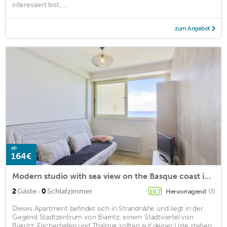
interessiert bist, ...
zum Angebot
ab
164€
Modern studio with sea view on the Basque coast in Biarritz - Welkeys
·
2
Gäste
0
Schlafzimmer
Hervorragend
(3)
10,7
Dieses Apartment befindet sich in Strandnähe und liegt in der
Gegend Stadtzentrum von Biarritz, einem Stadtviertel von
Biarritz. Fischerhafen und Thalmar sollten auf deiner Liste stehen,