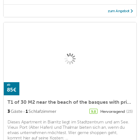
zum Angebot
ab
85€
T1 of 30 M2 near the beach of the basques with private parking space
·
3
Gäste
1
Schlafzimmer
Hervorragend
(23)
9,8
Dieses Apartment in Biarritz liegt im Stadtzentrum und am See.
Vieux Port (Alter Hafen) und Thalmar bieten sich an, wenn du
etwas unternehmen möchtest. Wer gerne shoppen geht,
kommt hier auf seine Kosten: ...