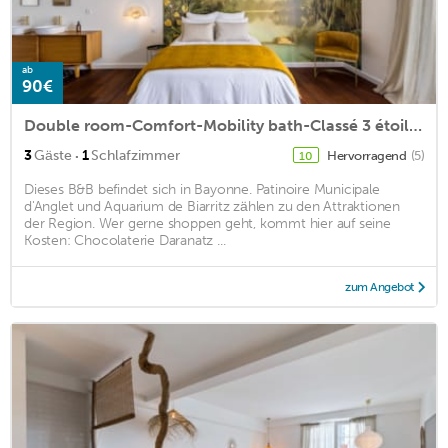
ab
90€
Double room-Comfort-Mobility bath-Classé 3 étoiles
·
3
Gäste
1
Schlafzimmer
Hervorragend
(5)
10
Dieses B&B befindet sich in Bayonne. Patinoire Municipale
d'Anglet und Aquarium de Biarritz zählen zu den Attraktionen
der Region. Wer gerne shoppen geht, kommt hier auf seine
Kosten: Chocolaterie Daranatz ...
zum Angebot