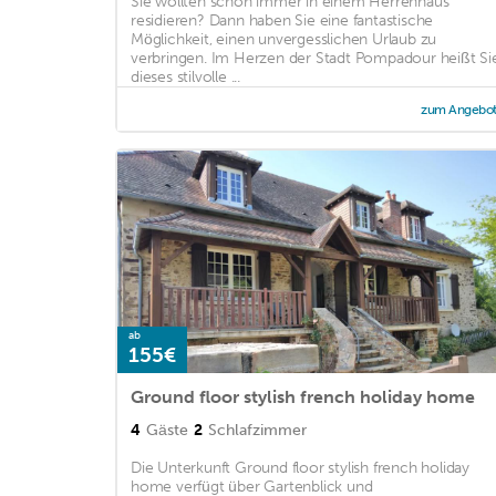
Sie wollten schon immer in einem Herrenhaus
residieren? Dann haben Sie eine fantastische
Möglichkeit, einen unvergesslichen Urlaub zu
verbringen. Im Herzen der Stadt Pompadour heißt Si
dieses stilvolle ...
zum Angebo
ab
155€
Ground floor stylish french holiday home
4
Gäste
2
Schlafzimmer
Die Unterkunft Ground floor stylish french holiday
home verfügt über Gartenblick und