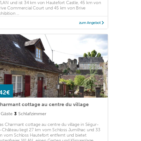
LAN und ist 34 km von Hautefort Castle, 45 km von
rive Commercial Court und 45 km von Brive
hibition ...
zum Angebot
42€
harmant cottage au centre du village
Gäste
3
Schlafzimmer
as Charmant cottage au centre du village in Ségur-
e-Château liegt 27 km vom Schloss Jumilhac und 33
m vom Schloss Hautefort entfernt und bietet
ostenfreies WLAN, einen Garten und Klimaanlage. ...