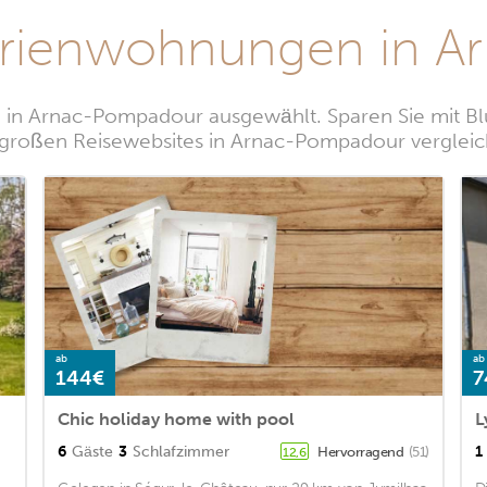
erienwohnungen in 
in Arnac-Pompadour ausgewählt. Sparen Sie mit Bl
 großen Reisewebsites in Arnac-Pompadour vergleic
ab
ab
144€
7
Chic holiday home with pool
L
6
Gäste
3
Schlafzimmer
1
Hervorragend
(51)
12,6