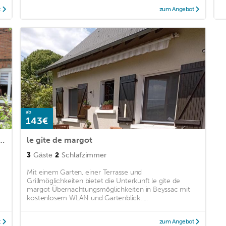
t
zum Angebot
ab
143€
 la tuilerie 3 épis - Gîte de France 3 personnes 394
le gite de margot
3
Gäste
2
Schlafzimmer
Mit einem Garten, einer Terrasse und
Grillmöglichkeiten bietet die Unterkunft le gite de
margot Übernachtungsmöglichkeiten in Beyssac mit
kostenlosem WLAN und Gartenblick. ...
t
zum Angebot