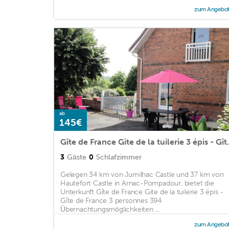
zum Angebo
ab
145€
Gîte de France Gite de
3
Gäste
0
Schlafzimmer
Gelegen 34 km von Jumilhac Castle und 37 km von
Hautefort Castle in Arnac-Pompadour, bietet die
Unterkunft Gîte de France Gite de la tuilerie 3 épis -
Gîte de France 3 personnes 394
Übernachtungsmöglichkeiten ...
zum Angebo