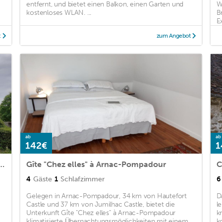
entfernt, und bietet einen Balkon, einen Garten und
W
kostenloses WLAN. ...
B
Ex
t
zum Angebot
ab
ab
142€
1
m house with garden and terrace
Gîte "Chez elles" à Arnac-Pompadour
C
4
Gäste
1
Schlafzimmer
6
Gelegen in Arnac-Pompadour, 34 km von Hautefort
D
Castle und 37 km von Jumilhac Castle, bietet die
l
Unterkunft Gîte "Chez elles" à Arnac-Pompadour
k
.
klimatisierte Übernachtungsmöglichkeiten mit einem
k