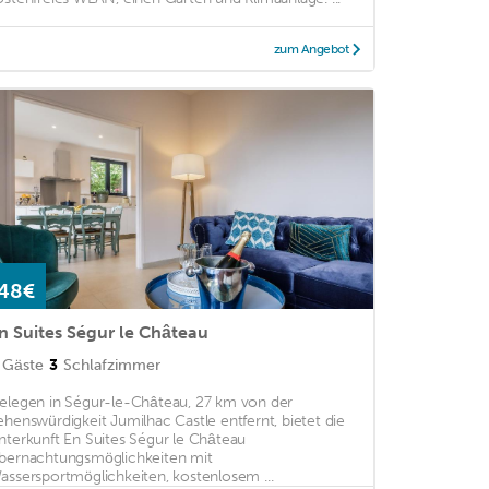
zum Angebot
48€
n Suites Ségur le Château
Gäste
3
Schlafzimmer
elegen in Ségur-le-Château, 27 km von der
ehenswürdigkeit Jumilhac Castle entfernt, bietet die
nterkunft En Suites Ségur le Château
bernachtungsmöglichkeiten mit
assersportmöglichkeiten, kostenlosem ...