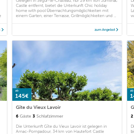
Gelegen in Ségur-le-Château, nur 29 km von Jumilhac
D
Castle entfernt, bietet die Unterkunft Chic holiday
We
home with pool Übernachtungsmöglichkeiten mit
L
e
einem Garten, einer Terrasse, Grillmöglichkeiten und ...
w
t
zum Angebot
ab
ab
145€
1
Gîte du Vieux Lavoir
G
6
Gäste
3
Schlafzimmer
2
Die Unterkunft Gîte du Vieux Lavoir ist gelegen in
D
Arnac-Pompadour, 34 km von Hautefort Castle
b