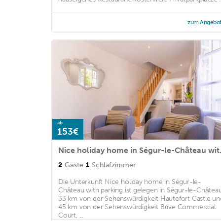
zum Angebo
ab
153€
Nice holida
2
Gäste
1
Schlafzimmer
Die Unterkunft Nice holiday home in Ségur-le-
Château with parking ist gelegen in Ségur-le-Château
33 km von der Sehenswürdigkeit Hautefort Castle un
45 km von der Sehenswürdigkeit Brive Commercial
Court, ...