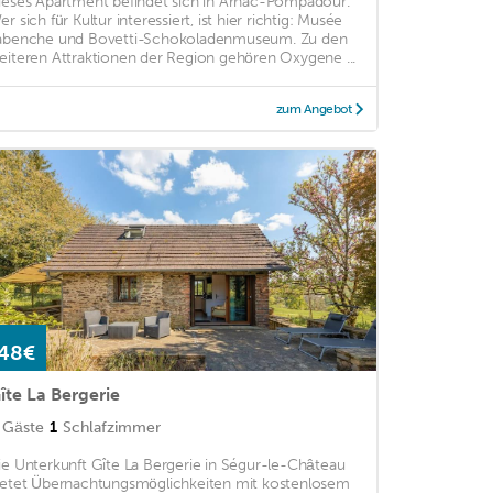
ieses Apartment befindet sich in Arnac-Pompadour.
r sich für Kultur interessiert, ist hier richtig: Musée
abenche und Bovetti-Schokoladenmuseum. Zu den
eiteren Attraktionen der Region gehören Oxygene ...
zum Angebot
48€
îte La Bergerie
Gäste
1
Schlafzimmer
ie Unterkunft Gîte La Bergerie in Ségur-le-Château
ietet Übernachtungsmöglichkeiten mit kostenlosem