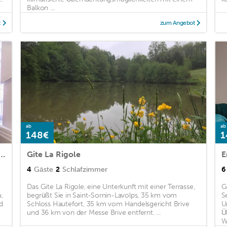
Balkon ...
t
zum Angebot
ab
ab
148€
1
y home in Ségur-le-Château with parking
Gite La Rigole
E
4
Gäste
2
Schlafzimmer
6
Das Gite La Rigole, eine Unterkunft mit einer Terrasse,
G
,
begrüßt Sie in Saint-Sornin-Lavolps, 35 km vom
S
d
Schloss Hautefort, 35 km vom Handelsgericht Brive
U
und 36 km von der Messe Brive entfernt. ...
Ü
W