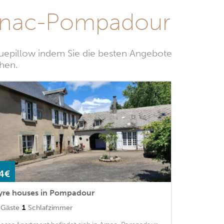
Arnac-Pompadour
uepillow indem Sie die besten Angebote
hen.
4€
yre houses in Pompadour
Gäste
1
Schlafzimmer