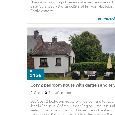
Übernachtungsmöglichkeiten mit einer Terrasse und
einer Veranda / Patio, ungefähr 34 km von Hautefort
Castle entfernt. ...
zum Angebo
ab
146€
Cosy 2 bedroo
4
Gäste
2
Schlafzimmer
Das Cosy 2 bedroom house with garden and terrace
liegt in Ségur-le-Château in der Region Limousin und
verfügt über einen Innenhof. Freuen Sie sich auf ein
hauseigenes Restaurant, kostenfreie Privatparkplätze ..