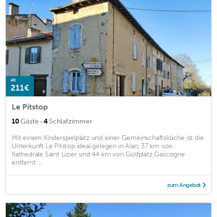
ab
211€
Le Pitstop
·
10
Gäste
4
Schlafzimmer
Mit einem Kinderspielplatz und einer Gemeinschaftsküche ist die
Unterkunft Le Pitstop ideal gelegen in Alan, 37 km von
Kathedrale Saint Lizier und 44 km von Golfplatz Gascogne
entfernt. ...
zum Angebot