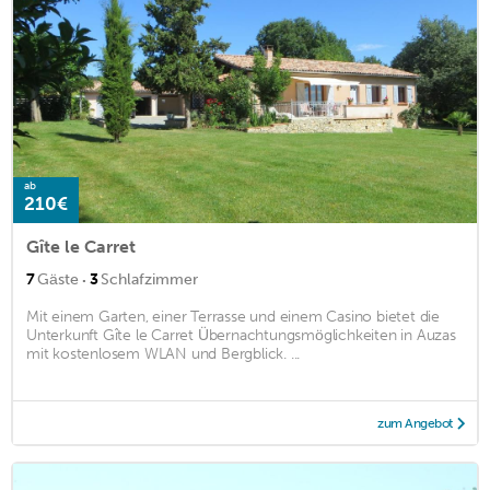
ab
210€
Gîte le Carret
·
7
Gäste
3
Schlafzimmer
Mit einem Garten, einer Terrasse und einem Casino bietet die
Unterkunft Gîte le Carret Übernachtungsmöglichkeiten in Auzas
mit kostenlosem WLAN und Bergblick. ...
zum Angebot