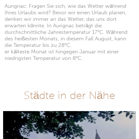
Aurignac: Fragen Sie sich, wie das Wetter während
Ihres Urlaubs wird? Bevor wir einen Urlaub planen,
denken wir immer an das Wetter, das uns dort
erwarten könnte. In Aurignac beträgt die
durchschnittliche Jahrestemperatur 17°C. Während
des heißesten Monats, in diesem Fall August, kann
die Temperatur bis zu 28°C.
er kälteste Monat ist hingegen Januar mit einer
niedrigsten Temperatur von 8°C.
Städte in der Nähe