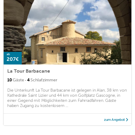
ab
207€
La Tour Barbacane
·
10
Gäste
4
Schlafzimmer
Die Unterkunft La Tour Barbacane ist gelegen in Alan, 38 km von
Kathedrale Saint Lizier und 44 km von Golfplatz Gascogne, in
einer Gegend mit Möglichkeiten zum Fahrradfahren. Gäste
haben Zugang zu kostenlosem ...
zum Angebot