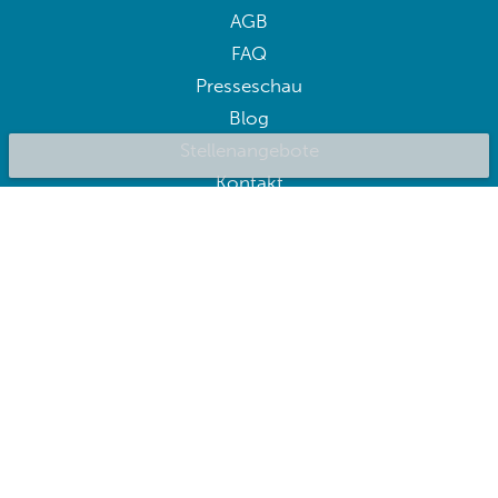
AGB
FAQ
Presseschau
Blog
Stellenangebote
Kontakt
BluepillowAI
ANMELDEN
Melden Sie sich für Angebote an
Folge uns: