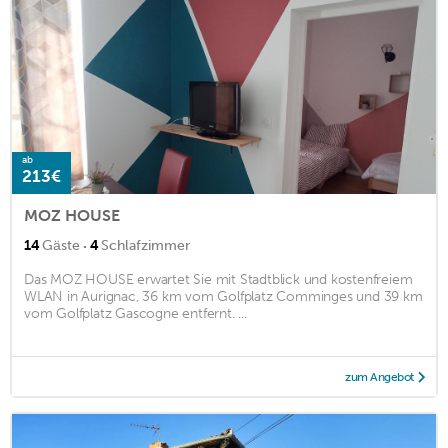
ab
213€
MOZ HOUSE
·
14
Gäste
4
Schlafzimmer
Das MOZ HOUSE erwartet Sie mit Stadtblick und kostenfreiem
WLAN in Aurignac, 36 km vom Golfplatz Comminges und 39 km
vom Golfplatz Gascogne entfernt. ...
zum Angebot