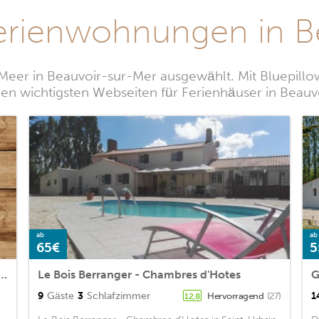
erienwohnungen in B
eer in Beauvoir-sur-Mer ausgewählt. Mit Bluepillo
den wichtigsten Webseiten für Ferienhäuser in Beauv
ab
ab
65€
5
in St Urbain with 1 Bedrooms and WiFi
Le Bois Berranger - Chambres d'Hotes
G
9
Gäste
3
Schlafzimmer
1
Hervorragend
(27)
12,8