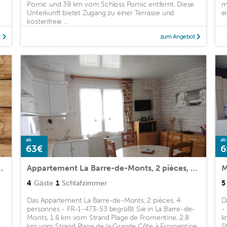
Pornic und 39 km vom Schloss Pornic entfernt. Diese
m
Unterkunft bietet Zugang zu einer Terrasse und
e
kostenfreie ...
t
zum Angebot
ab
ab
63€
6
ersonnes - FR-1-426-129
Appartement La Barre-de-Monts, 2 pièces, 4 personnes - FR-1-473-53
4
Gäste
1
Schlafzimmer
5
Das Appartement La Barre-de-Monts, 2 pièces, 4
D
personnes - FR-1-473-53 begrüßt Sie in La Barre-de-
-
Monts, 1,6 km vom Strand Plage de Fromentine, 2,8
k
km vom Strand Plage de la Grande Côte à Fromentine
S