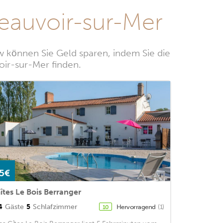
eauvoir-sur-Mer
w können Sie Geld sparen, indem Sie die
oir-sur-Mer finden.
5€
îtes Le Bois Berranger
4
Gäste
5
Schlafzimmer
Hervorragend
(1)
10