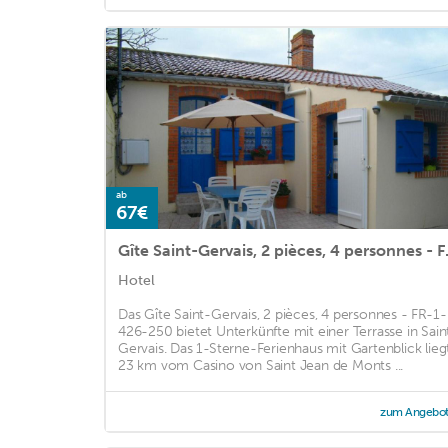
ab
67€
Gîte Saint-G
Hotel
Das Gîte Saint-Gervais, 2 pièces, 4 personnes - FR-1-
426-250 bietet Unterkünfte mit einer Terrasse in Sain
Gervais. Das 1-Sterne-Ferienhaus mit Gartenblick lieg
23 km vom Casino von Saint Jean de Monts ...
zum Angebo