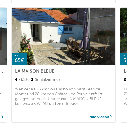
ab
ab
65€
5
ervais, 2 pièces, 4 personnes - FR-1-426-250
LA MAISON BLEUE
L
4
Gäste
2
Schlafzimmer
6
Weniger als 25 km von Casino von Saint Jean de
D
t-
Monts und 28 km von Château de Pornic entfernt
2
t
gelegen bietet die Unterkunft LA MAISON BLEUE
u
kostenloses WLAN und eine Terrasse. ...
W
t
zum Angebot