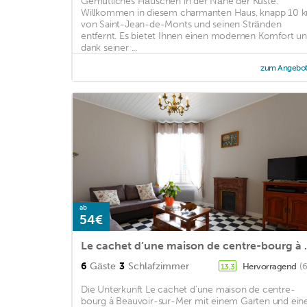
Gemütliches Häuschen in der Nähe der Küste.
Willkommen in diesem charmanten Haus, knapp 10 
von Saint-Jean-de-Monts und seinen Stränden
entfernt. Es bietet Ihnen einen modernen Komfort u
dank seiner ...
zum Angebo
ab
54€
Le cachet d’une m
6
Gäste
3
Schlafzimmer
Hervorragend
(
13,3
Die Unterkunft Le cachet d’une maison de centre-
bourg à Beauvoir-sur-Mer mit einem Garten und ein