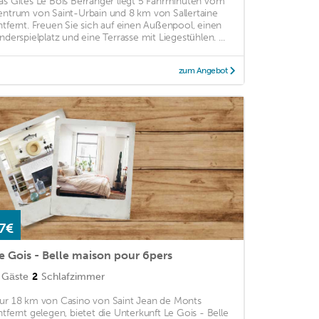
as Gîtes Le Bois Berranger liegt 5 Fahrminuten vom
entrum von Saint-Urbain und 8 km von Sallertaine
ntfernt. Freuen Sie sich auf einen Außenpool, einen
inderspielplatz und eine Terrasse mit Liegestühlen. ...
zum Angebot
7€
e Gois - Belle maison pour 6pers
Gäste
2
Schlafzimmer
ur 18 km von Casino von Saint Jean de Monts
ntfernt gelegen, bietet die Unterkunft Le Gois - Belle