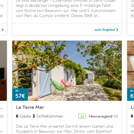
Le Bois Berranger - Chambres d'Hotes in Saint-Urbain
D
km
liegt in ländlicher Umgebung, eine 5-minütige Fahrt
Z
von Kirche von Beauvoir-sur-Mer und 5 Autominuten
e
nd
von Parc du Cornoir entfernt. Dieses B&B ist ...
K
t
zum Angebot
ab
ab
57€
6
aison de centre-bourg à Beauvoir-sur-Mer
Le Terre Mer
L
6
Gäste
3
Schlafzimmer
6
60)
Hervorragend
(6)
12
Das Le Terre Mer erwartet Sie mit einem Garten und
N
er
Flussblick in Beauvoir-sur-Mer, 34 km vom Bahnhof
e