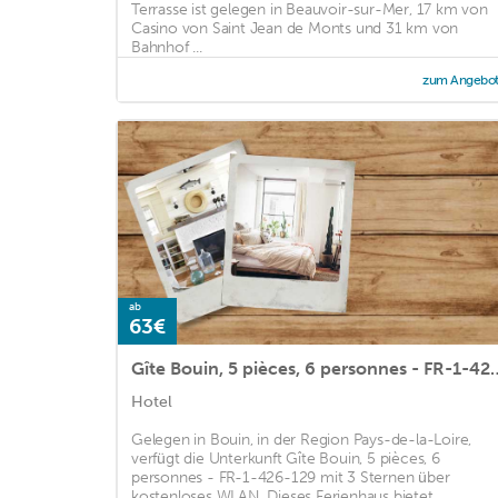
Terrasse ist gelegen in Beauvoir-sur-Mer, 17 km von
Casino von Saint Jean de Monts und 31 km von
Bahnhof ...
zum Angebo
ab
63€
Gîte Bouin, 5 pièces, 6 p
Hotel
Gelegen in Bouin, in der Region Pays-de-la-Loire,
verfügt die Unterkunft Gîte Bouin, 5 pièces, 6
personnes - FR-1-426-129 mit 3 Sternen über
kostenloses WLAN. Dieses Ferienhaus bietet