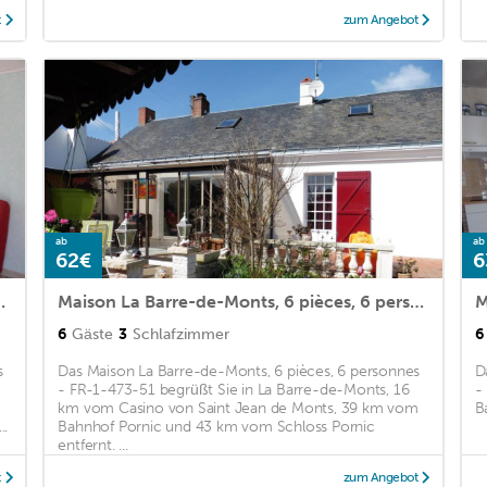
t
zum Angebot
ab
ab
62€
6
 personnes - FR-1-473-19
Maison La Barre-de-Monts, 6 pièces, 6 personnes - FR-1-473-51
6
Gäste
3
Schlafzimmer
6
s
Das Maison La Barre-de-Monts, 6 pièces, 6 personnes
D
- FR-1-473-51 begrüßt Sie in La Barre-de-Monts, 16
-
km vom Casino von Saint Jean de Monts, 39 km vom
B
..
Bahnhof Pornic und 43 km vom Schloss Pornic
entfernt. ...
t
zum Angebot