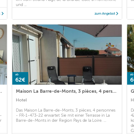
und ...
t
zum Angebot
ab
ab
62€
6
èces, 4 personnes - FR-1-473-10
Maison La Barre-de-Monts, 3 pièces, 4 personnes - FR-1-473-22
Hotel
H
Das Maison La Barre-de-Monts, 3 pièces, 4 personnes
D
-
- FR-1-473-22 erwartet Sie mit einer Terrasse in La
4
r
Barre-de-Monts in der Region Pays de la Loire. ...
k
.
d
Ca