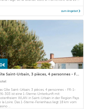
zum Angebot
0€
Gîte Saint-Urbain, 3 pièces, 4 personnes - FR-1-426-303
otel
as Gîte Saint-Urbain, 3 pièces, 4 personnes - FR-1-
26-303 ist eine 1-Sterne-Unterkunft mit
ostenfreiem WLAN in Saint-Urbain in der Region Pays
e la Loire. Das 1-Sterne-Ferienhaus liegt 18 km vom
sino ...