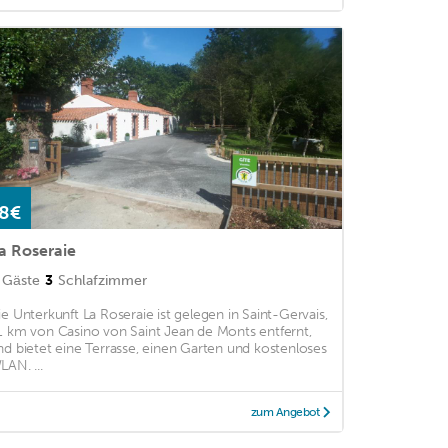
8€
a Roseraie
Gäste
3
Schlafzimmer
ie Unterkunft La Roseraie ist gelegen in Saint-Gervais,
1 km von Casino von Saint Jean de Monts entfernt,
nd bietet eine Terrasse, einen Garten und kostenloses
LAN. ...
zum Angebot