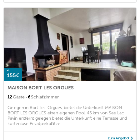
ab
155€
MAISON BORT LES ORGUES
·
12
Gäste
6
Schlafzimmer
Gelegen in Bort-les-Orgues, bietet die Unterkunft MAISON
BORT LES ORGUES einen eigenen Pool. 45 km von See Lac
Pavin entfernt gelegen bietet die Unterkunft eine Terrasse und
kostenlose Privatparkplätze. ...
zum Angebot