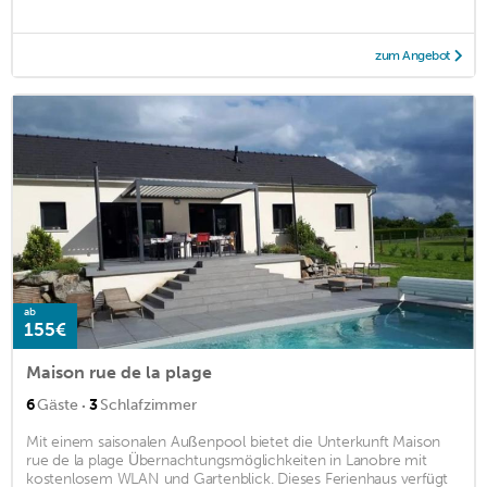
zum Angebot
ab
155€
Maison rue de la plage
·
6
Gäste
3
Schlafzimmer
Mit einem saisonalen Außenpool bietet die Unterkunft Maison
rue de la plage Übernachtungsmöglichkeiten in Lanobre mit
kostenlosem WLAN und Gartenblick. Dieses Ferienhaus verfügt