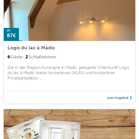
ab
87€
Logis du lac à Madic
·
6
Gäste
2
Schlafzimmer
Die in der Region Auvergne in Madic gelegene Unterkunft Logis
du lac à Madic bietet kostenloses WLAN und kostenlose
Privatparkplätze. ...
zum Angebot