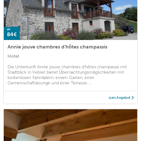
ab
84€
Annie jouve chambres d'hôtes champassis
Hotel
Die Unterkunft Annie jouve chambres d'hôtes champassis mit
Stadtblick in Vebret bietet Übernachtungsmöglichkeiten mit
kostenlosen Fahrrädern, einem Garten, einer
Gemeinschaftslounge und einer Terrasse. ...
zum Angebot