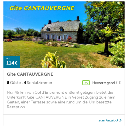
ab
114€
Gite CANTAUVERGNE
·
8
Gäste
4
Schlafzimmer
Hervorragend
(11)
9,9
Nur 45 km von Col d'Entremont entfernt gelegen, bietet die
Unterkunft Gite CANTAUVERGNE in Vebret Zugang zu einem
Garten, einer Terrasse sowie eine rund um die Uhr besetzte
Rezeption. ...
zum Angebot