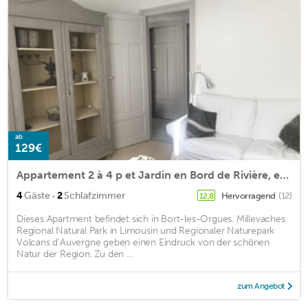
ab
129€
Appartement 2 à 4 p et Jardin en Bord de Rivière, en Coeur de Ville, Proche lac
·
4
Gäste
2
Schlafzimmer
Hervorragend
(12)
12,8
Dieses Apartment befindet sich in Bort-les-Orgues. Millevaches
Regional Natural Park in Limousin und Regionaler Naturepark
Volcans d’Auvergne geben einen Eindruck von der schönen
Natur der Region. Zu den ...
zum Angebot