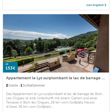
zum Angebot
ab
153€
Appartement le Lys surplombant le lac de barrage de Bort-Les-Orgues
·
2
Gäste
1
Schlafzimmer
Das Appartement le Lys surplombant le lac de barrage de Bort-
Les-Orgues ist eine Unterkunft mit einem Garten und einer
Terrasse in Bort-les-Orgues, 28 km vom Golfplatz Neuvic
d'Ussel, 36 km vom Golfplatz ...