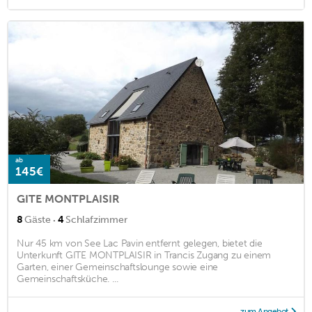
ab
145€
GITE MONTPLAISIR
·
8
Gäste
4
Schlafzimmer
Nur 45 km von See Lac Pavin entfernt gelegen, bietet die
Unterkunft GITE MONTPLAISIR in Trancis Zugang zu einem
Garten, einer Gemeinschaftslounge sowie eine
Gemeinschaftsküche. ...
zum Angebot