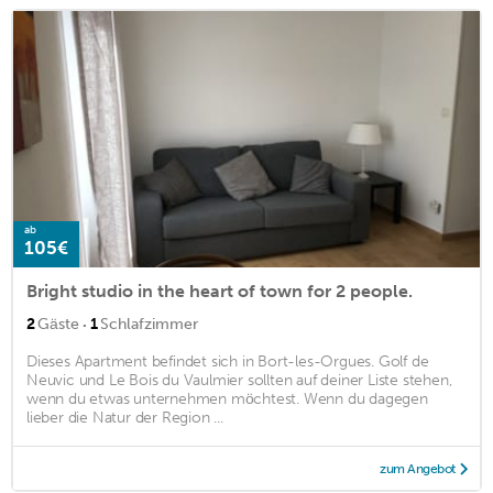
ab
105€
Bright studio in the heart of town for 2 people.
·
2
Gäste
1
Schlafzimmer
Dieses Apartment befindet sich in Bort-les-Orgues. Golf de
Neuvic und Le Bois du Vaulmier sollten auf deiner Liste stehen,
wenn du etwas unternehmen möchtest. Wenn du dagegen
lieber die Natur der Region ...
zum Angebot