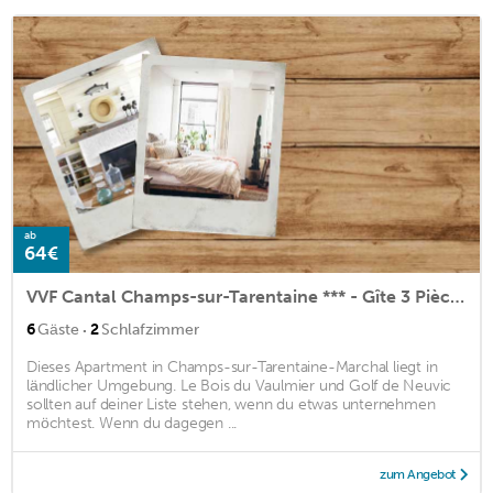
ab
64€
VVF Cantal Champs-sur-Tarentaine *** - Gîte 3 Pièces 6 Personnes 1 bébé
·
6
Gäste
2
Schlafzimmer
Dieses Apartment in Champs-sur-Tarentaine-Marchal liegt in
ländlicher Umgebung. Le Bois du Vaulmier und Golf de Neuvic
sollten auf deiner Liste stehen, wenn du etwas unternehmen
möchtest. Wenn du dagegen ...
zum Angebot