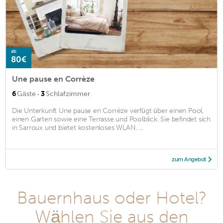
ab
80€
Une pause en Corrèze
·
6
Gäste
3
Schlafzimmer
Die Unterkunft Une pause en Corrèze verfügt über einen Pool,
einen Garten sowie eine Terrasse und Poolblick. Sie befindet sich
in Sarroux und bietet kostenloses WLAN. ...
zum Angebot
Bauernhaus oder Hotel?
Wählen Sie aus den