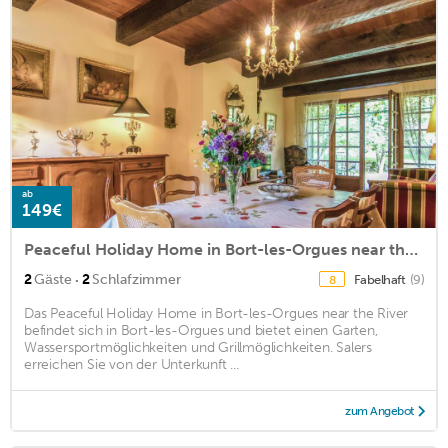
ab
149€
Peaceful Holiday Home in Bort-les-Orgues near the River
·
2
Gäste
2
Schlafzimmer
Fabelhaft
(9)
8
Das Peaceful Holiday Home in Bort-les-Orgues near the River
befindet sich in Bort-les-Orgues und bietet einen Garten,
Wassersportmöglichkeiten und Grillmöglichkeiten. Salers
erreichen Sie von der Unterkunft ...
zum Angebot