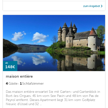
zum Angebot
ab
148€
maison entière
·
4
Gäste
1
Schlafzimmer
Das maison entière erwartet Sie mit Garten- und Gartenblick in
Bort-les-Orgues, 45 km vom See Pavin und 48 km von Pas de
Peyrol entfernt. Dieses Apartment liegt 31 km vom Golfplatz
Neuvic d'Ussel und 32 ...