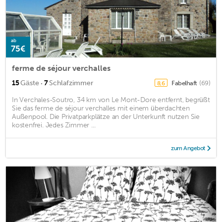
ab
75€
ferme de séjour verchalles
·
15
Gäste
7
Schlafzimmer
Fabelhaft
(69)
8,6
In Verchales-Soutro, 34 km von Le Mont-Dore entfernt, begrüßt
Sie das ferme de séjour verchalles mit einem überdachten
Außenpool. Die Privatparkplätze an der Unterkunft nutzen Sie
kostenfrei. Jedes Zimmer ...
zum Angebot