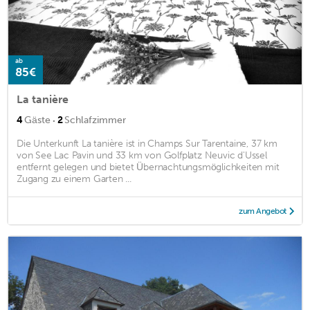
ab
85€
La tanière
·
4
Gäste
2
Schlafzimmer
Die Unterkunft La tanière ist in Champs Sur Tarentaine, 37 km
von See Lac Pavin und 33 km von Golfplatz Neuvic d'Ussel
entfernt gelegen und bietet Übernachtungsmöglichkeiten mit
Zugang zu einem Garten ...
zum Angebot