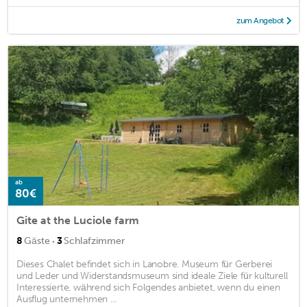
zum Angebot
ab
80€
Gite at the Luciole farm
·
8
Gäste
3
Schlafzimmer
Dieses Chalet befindet sich in Lanobre. Museum für Gerberei
und Leder und Widerstandsmuseum sind ideale Ziele für kulturell
Interessierte, während sich Folgendes anbietet, wenn du einen
Ausflug unternehmen ...