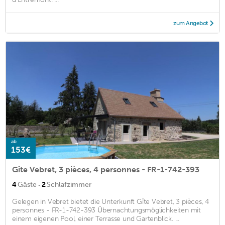
zum Angebot
ab
153€
Gîte Vebret, 3 pièces, 4 personnes - FR-1-742-393
·
4
Gäste
2
Schlafzimmer
Gelegen in Vebret bietet die Unterkunft Gîte Vebret, 3 pièces, 4
personnes - FR-1-742-393 Übernachtungsmöglichkeiten mit
einem eigenen Pool, einer Terrasse und Gartenblick. ...