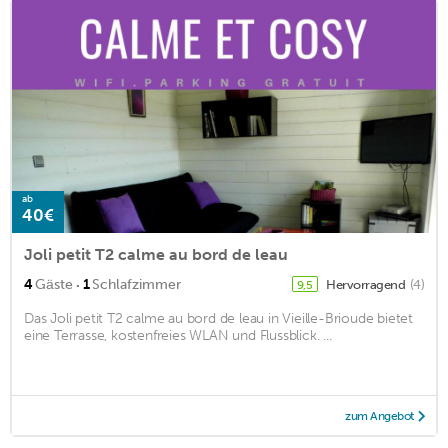
ab
40€
Joli petit T2 calme au bord de leau
·
4
Gäste
1
Schlafzimmer
Hervorragend
(4)
9,5
Das Joli petit T2 calme au bord de leau in Vieille-Brioude bietet
eine Terrasse, kostenfreies WLAN und Flussblick. ...
zum Angebot