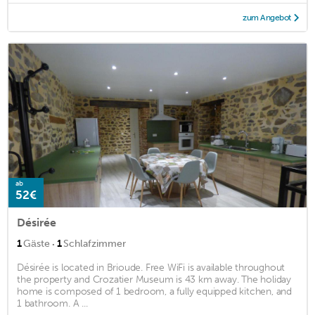
zum Angebot
ab
52€
Désirée
·
1
Gäste
1
Schlafzimmer
Désirée is located in Brioude. Free WiFi is available throughout
the property and Crozatier Museum is 43 km away. The holiday
home is composed of 1 bedroom, a fully equipped kitchen, and
1 bathroom. A ...