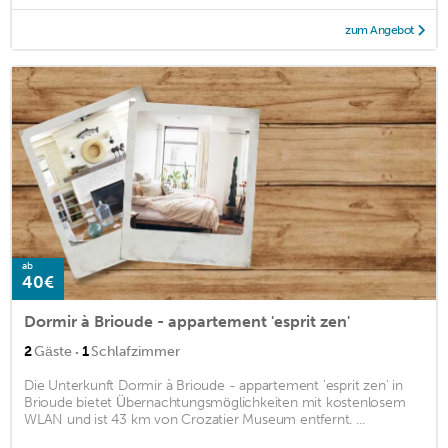
zum Angebot
ab
40€
Dormir à Brioude - appartement 'esprit zen'
·
2
Gäste
1
Schlafzimmer
Die Unterkunft Dormir à Brioude - appartement 'esprit zen' in
Brioude bietet Übernachtungsmöglichkeiten mit kostenlosem
WLAN und ist 43 km von Crozatier Museum entfernt. ...