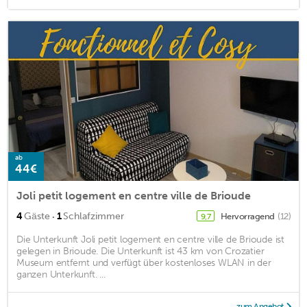
ab
44€
Joli petit logement en centre ville de Brioude
·
4
Gäste
1
Schlafzimmer
Hervorragend
(12)
9,7
Die Unterkunft Joli petit logement en centre ville de Brioude ist
gelegen in Brioude. Die Unterkunft ist 43 km von Crozatier
Museum entfernt und verfügt über kostenloses WLAN in der
ganzen Unterkunft. ...
zum Angebot