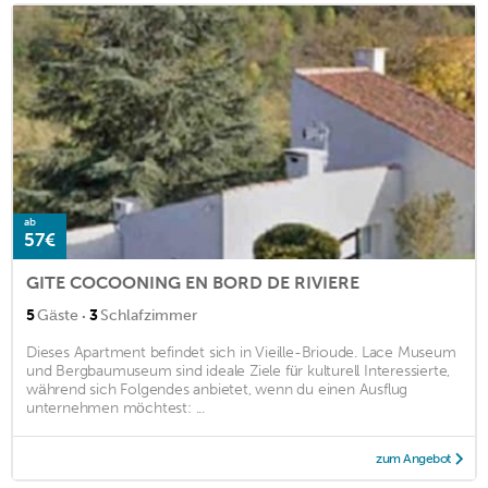
ab
57€
GITE COCOONING EN BORD DE RIVIERE
·
5
Gäste
3
Schlafzimmer
Dieses Apartment befindet sich in Vieille-Brioude. Lace Museum
und Bergbaumuseum sind ideale Ziele für kulturell Interessierte,
während sich Folgendes anbietet, wenn du einen Ausflug
unternehmen möchtest: ...
zum Angebot