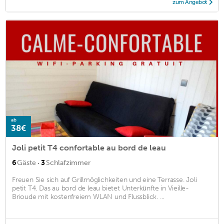
zum Angebot
ab
38€
Joli petit T4 confortable au bord de leau
·
6
Gäste
3
Schlafzimmer
Freuen Sie sich auf Grillmöglichkeiten und eine Terrasse. Joli
petit T4. Das au bord de leau bietet Unterkünfte in Vieille-
Brioude mit kostenfreiem WLAN und Flussblick. ...