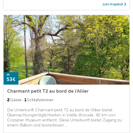
zum Angebot
ab
53€
Charmant petit T2 au bord de l'Allier
·
2
Gäste
1
Schlafzimmer
Die Unterkunft Charmant petit T2 au bord de l'Allier bietet
Übernachtungsmöglichkeiten in Vieille-Brioude, 40 km von
Crozatier Museum entfernt. Diese Unterkunft bietet Zugang zu
einem Balkon und kostenlosen ...