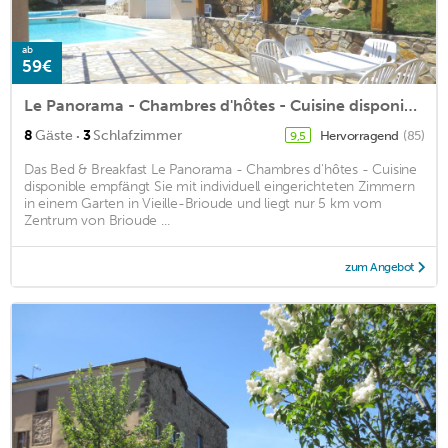
ab
59€
Le Panorama - Chambres d'hôtes - Cuisine disponible
·
8
Gäste
3
Schlafzimmer
Hervorragend
(85)
9,5
Das Bed & Breakfast Le Panorama - Chambres d'hôtes - Cuisine
disponible empfängt Sie mit individuell eingerichteten Zimmern
in einem Garten in Vieille-Brioude und liegt nur 5 km vom
Zentrum von Brioude ...
zum Angebot