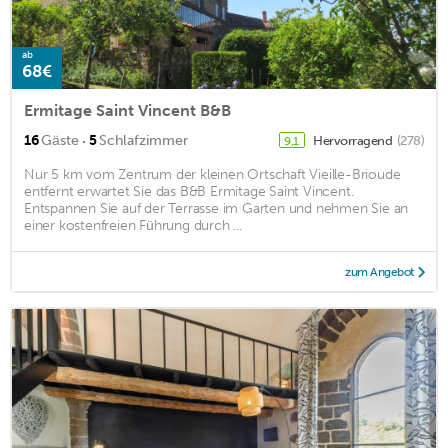
ab
68€
Ermitage Saint Vincent B&B
·
16
Gäste
5
Schlafzimmer
Hervorragend
(278)
9,1
Nur 5 km vom Zentrum der kleinen Ortschaft Vieille-Brioude
entfernt erwartet Sie das B&B Ermitage Saint Vincent.
Entspannen Sie auf der Terrasse im Garten und nehmen Sie an
einer kostenfreien Führung durch ...
zum Angebot