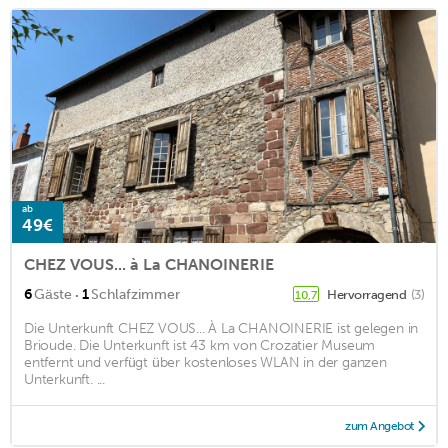
ab
49€
CHEZ VOUS... à La CHANOINERIE
·
6
Gäste
1
Schlafzimmer
Hervorragend
(3)
10,7
Die Unterkunft CHEZ VOUS... À La CHANOINERIE ist gelegen in
Brioude. Die Unterkunft ist 43 km von Crozatier Museum
entfernt und verfügt über kostenloses WLAN in der ganzen
Unterkunft. ...
zum Angebot