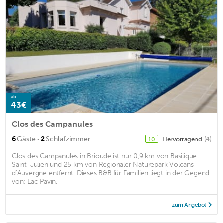
ab
43€
Clos des Campanules
·
6
Gäste
2
Schlafzimmer
Hervorragend
(4)
10
Clos des Campanules in Brioude ist nur 0,9 km von Basilique
Saint-Julien und 25 km von Regionaler Naturepark Volcans
d’Auvergne entfernt. Dieses B&B für Familien liegt in der Gegend
von: Lac Pavin.
...
zum Angebot