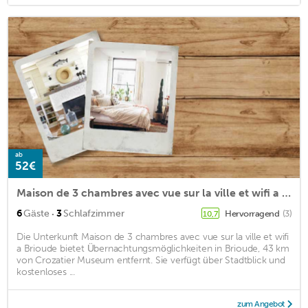
ab
52€
Maison de 3 chambres avec vue sur la ville et wifi a Brioude
·
6
Gäste
3
Schlafzimmer
Hervorragend
(3)
10,7
Die Unterkunft Maison de 3 chambres avec vue sur la ville et wifi
a Brioude bietet Übernachtungsmöglichkeiten in Brioude, 43 km
von Crozatier Museum entfernt. Sie verfügt über Stadtblick und
kostenloses ...
zum Angebot