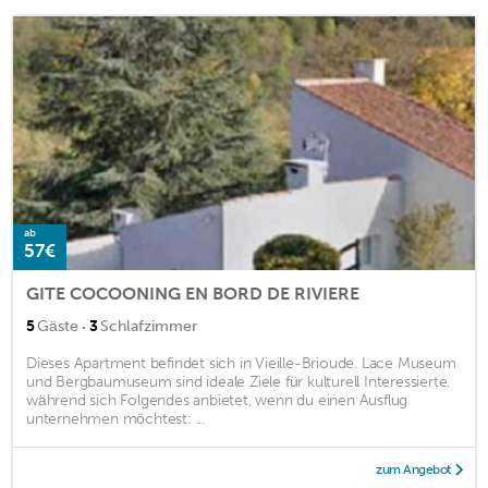
ab
57€
GITE COCOONING EN BORD DE RIVIERE
·
5
Gäste
3
Schlafzimmer
Dieses Apartment befindet sich in Vieille-Brioude. Lace Museum
und Bergbaumuseum sind ideale Ziele für kulturell Interessierte,
während sich Folgendes anbietet, wenn du einen Ausflug
unternehmen möchtest: ...
zum Angebot