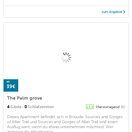
zum Angebot
ab
39€
The Palm grove
·
4
Gäste
0
Schlafzimmer
Hervorragend
(6)
13,3
Dieses Apartment befindet sich in Brioude. Sources and Gorges
of Allier Trail und Sources and Gorges of Allier Trail sind einen
Ausflug wert, wenn du etwas unternehmen möchtest. Wer
dagegen die Attraktionen ...