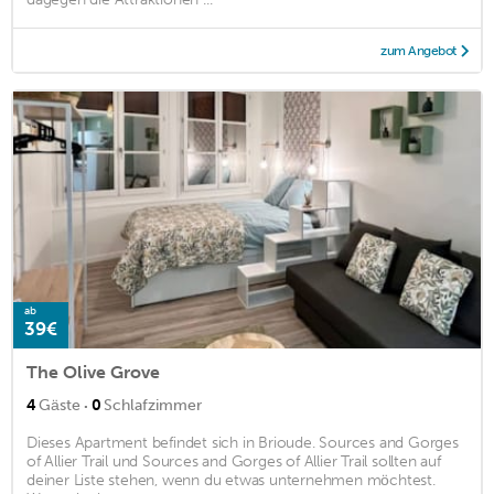
zum Angebot
ab
39€
The Olive Grove
·
4
Gäste
0
Schlafzimmer
Dieses Apartment befindet sich in Brioude. Sources and Gorges
of Allier Trail und Sources and Gorges of Allier Trail sollten auf
deiner Liste stehen, wenn du etwas unternehmen möchtest.