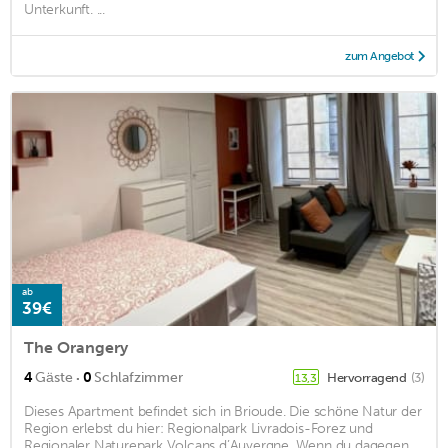
Unterkunft. ...
zum Angebot
ab
39€
The Orangery
·
4
Gäste
0
Schlafzimmer
Hervorragend
(3)
13,3
Dieses Apartment befindet sich in Brioude. Die schöne Natur der
Region erlebst du hier: Regionalpark Livradois-Forez und
Regionaler Naturepark Volcans d’Auvergne. Wenn du dagegen