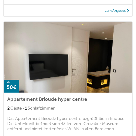
zum Angebot
ab
50€
Appartement Brioude hyper centre
·
2
Gäste
1
Schlafzimmer
Das Appartement Brioude hyper centre begrüßt Sie in Brioude.
Die Unterkunft befindet sich 43 km vom Crozatier Museum
entfernt und bietet kostenfreies WLAN in allen Bereichen. ...