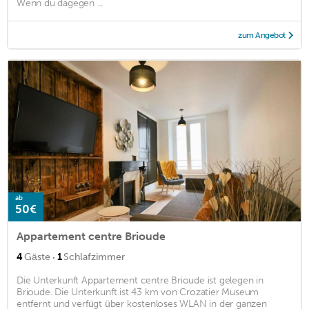
Wenn du dagegen ...
zum Angebot
ab
50€
Appartement centre Brioude
·
4
Gäste
1
Schlafzimmer
Die Unterkunft Appartement centre Brioude ist gelegen in
Brioude. Die Unterkunft ist 43 km von Crozatier Museum
entfernt und verfügt über kostenloses WLAN in der ganzen