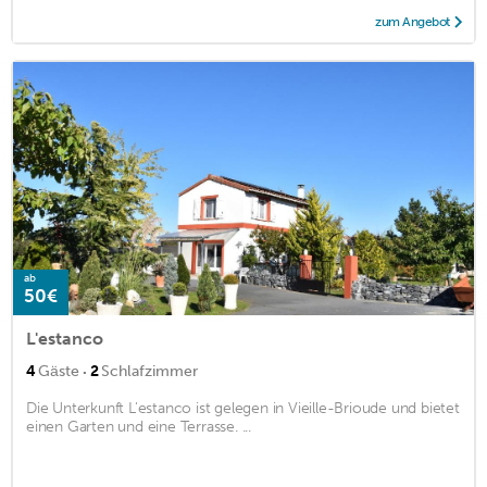
zum Angebot
ab
50€
L'estanco
·
4
Gäste
2
Schlafzimmer
Die Unterkunft L'estanco ist gelegen in Vieille-Brioude und bietet
einen Garten und eine Terrasse. ...