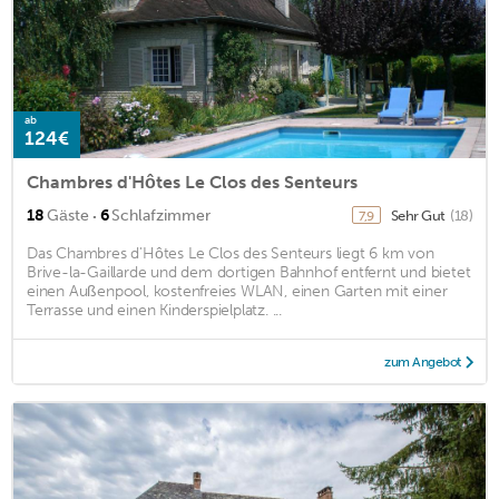
ab
124€
Chambres d'Hôtes Le Clos des Senteurs
·
18
Gäste
6
Schlafzimmer
Sehr Gut
(18)
7,9
Das Chambres d'Hôtes Le Clos des Senteurs liegt 6 km von
Brive-la-Gaillarde und dem dortigen Bahnhof entfernt und bietet
einen Außenpool, kostenfreies WLAN, einen Garten mit einer
Terrasse und einen Kinderspielplatz. ...
zum Angebot