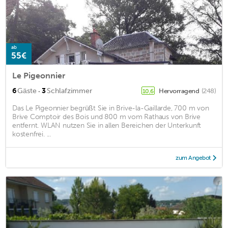
ab
55€
Le Pigeonnier
·
6
Gäste
3
Schlafzimmer
Hervorragend
(248)
10,6
Das Le Pigeonnier begrüßt Sie in Brive-la-Gaillarde, 700 m von
Brive Comptoir des Bois und 800 m vom Rathaus von Brive
entfernt. WLAN nutzen Sie in allen Bereichen der Unterkunft
kostenfrei. ...
zum Angebot