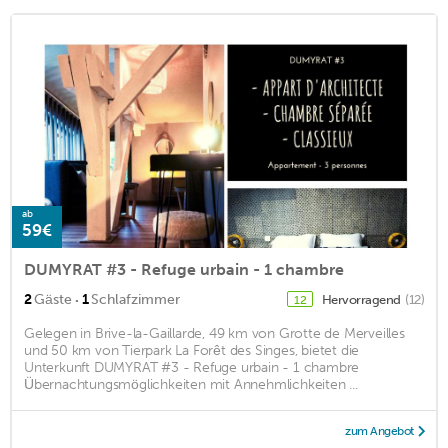
ab
59€
DUMYRAT #3 - Refuge urbain - 1 chambre
·
2
Gäste
1
Schlafzimmer
Hervorragend
(12)
12
Gelegen in Brive-la-Gaillarde, 49 km von Grotte de Merveilles
und 50 km von Tierpark La Forêt des Singes, bietet die
Unterkunft DUMYRAT #3 - Refuge urbain - 1 chambre
Übernachtungsmöglichkeiten mit Annehmlichkeiten ...
zum Angebot