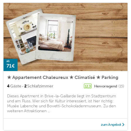
ab
71€
★ Appartement Chaleureux ★ Climatisé ★ Parking
·
4
Gäste
2
Schlafzimmer
Hervorragend
(15)
12,3
Dieses Apartment in Brive-la-Gaillarde liegt im Stadtzentrum
und am Fluss. Wer sich für Kultur interessiert, ist hier richtig:
Musée Labenche und Bovetti-Schokoladenmuseum. Zu den
weiteren Attraktionen ...
zum Angebot