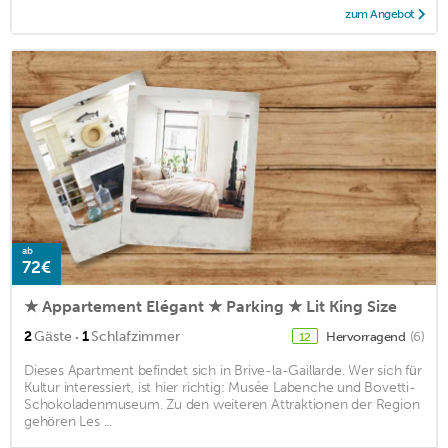
zum Angebot
ab
72€
★ Appartement Elégant ★ Parking ★ Lit King Size
·
2
Gäste
1
Schlafzimmer
Hervorragend
(6)
12
Dieses Apartment befindet sich in Brive-la-Gaillarde. Wer sich für
Kultur interessiert, ist hier richtig: Musée Labenche und Bovetti-
Schokoladenmuseum. Zu den weiteren Attraktionen der Region
gehören Les ...