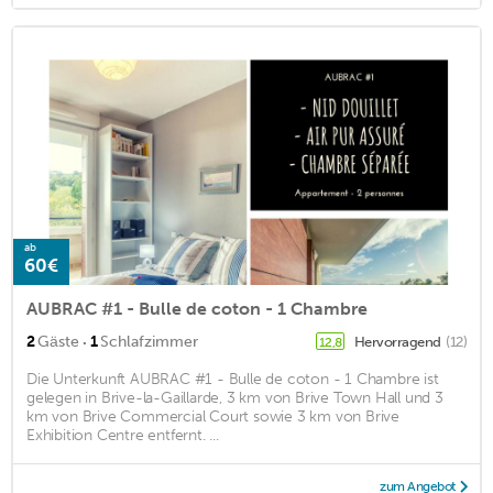
ab
60€
AUBRAC #1 - Bulle de coton - 1 Chambre
·
2
Gäste
1
Schlafzimmer
Hervorragend
(12)
12,8
Die Unterkunft AUBRAC #1 - Bulle de coton - 1 Chambre ist
gelegen in Brive-la-Gaillarde, 3 km von Brive Town Hall und 3
km von Brive Commercial Court sowie 3 km von Brive
Exhibition Centre entfernt. ...
zum Angebot