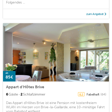
Folgendes ...
zum Angebot
ab
85€
Appart d'Hôtes Brive
·
6
Gäste
2
Schlafzimmer
Fabelhaft
(64)
8,2
Das Appart d'Hôtes Brive ist eine Pension mit kostenfreiem
WLAN im Herzen von Brive-la-Gaillarde, eine 10-minütige Fahrt
vom Bahnhof entfernt. ...