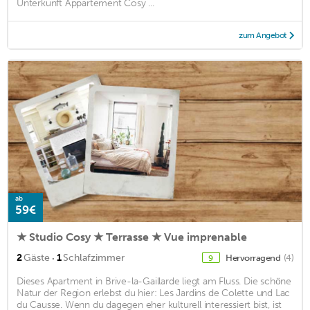
Unterkunft Appartement Cosy ...
zum Angebot
ab
59€
★ Studio Cosy ★ Terrasse ★ Vue imprenable
·
2
Gäste
1
Schlafzimmer
Hervorragend
(4)
9
Dieses Apartment in Brive-la-Gaillarde liegt am Fluss. Die schöne
Natur der Region erlebst du hier: Les Jardins de Colette und Lac
du Causse. Wenn du dagegen eher kulturell interessiert bist, ist