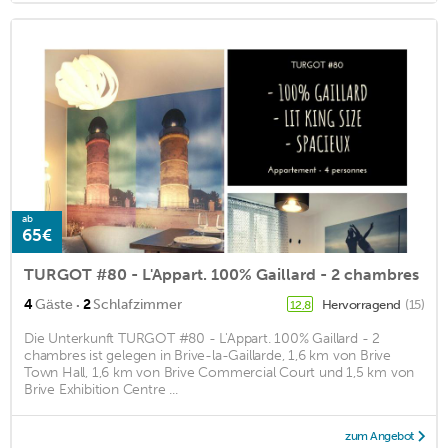
ab
65€
TURGOT #80 - L'Appart. 100% Gaillard - 2 chambres
·
4
Gäste
2
Schlafzimmer
Hervorragend
(15)
12,8
Die Unterkunft TURGOT #80 - L'Appart. 100% Gaillard - 2
chambres ist gelegen in Brive-la-Gaillarde, 1,6 km von Brive
Town Hall, 1,6 km von Brive Commercial Court und 1,5 km von
Brive Exhibition Centre ...
zum Angebot