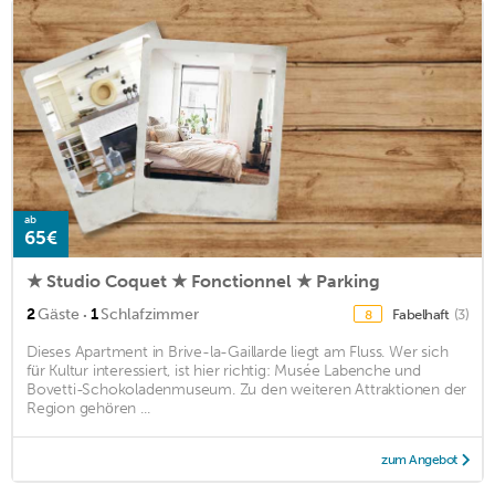
ab
65€
★ Studio Coquet ★ Fonctionnel ★ Parking
·
2
Gäste
1
Schlafzimmer
Fabelhaft
(3)
8
Dieses Apartment in Brive-la-Gaillarde liegt am Fluss. Wer sich
für Kultur interessiert, ist hier richtig: Musée Labenche und
Bovetti-Schokoladenmuseum. Zu den weiteren Attraktionen der
Region gehören ...
zum Angebot