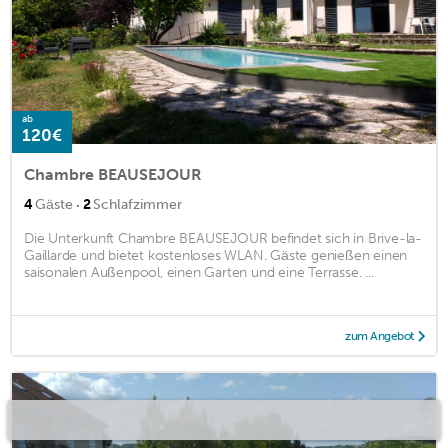
ab
120€
Chambre BEAUSEJOUR
·
4
Gäste
2
Schlafzimmer
Die Unterkunft Chambre BEAUSEJOUR befindet sich in Brive-la-
Gaillarde und bietet kostenloses WLAN. Gäste genießen einen
saisonalen Außenpool, einen Garten und eine Terrasse. ...
zum Angebot