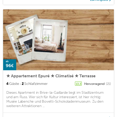
ab
96€
★ Appartement Epuré ★ Climatisé ★ Terrasse
·
4
Gäste
2
Schlafzimmer
Hervorragend
(21)
13,3
Dieses Apartment in Brive-la-Gaillarde liegt im Stadtzentrum
und am Fluss. Wer sich für Kultur interessiert, ist hier richtig:
Musée Labenche und Bovetti-Schokoladenmuseum. Zu den
weiteren Attraktionen ...