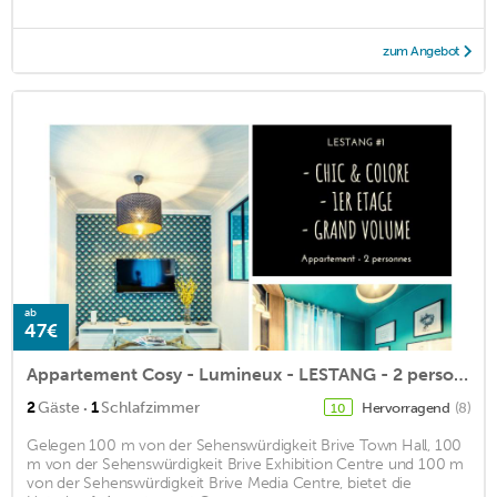
zum Angebot
ab
47€
Appartement Cosy - Lumineux - LESTANG - 2 personnes
·
2
Gäste
1
Schlafzimmer
Hervorragend
(8)
10
Gelegen 100 m von der Sehenswürdigkeit Brive Town Hall, 100
m von der Sehenswürdigkeit Brive Exhibition Centre und 100 m
von der Sehenswürdigkeit Brive Media Centre, bietet die