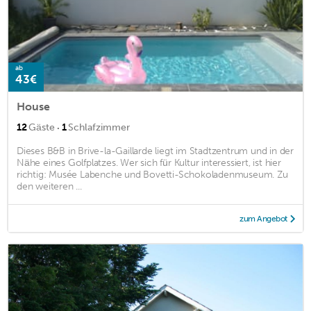
ab
43€
House
·
12
Gäste
1
Schlafzimmer
Dieses B&B in Brive-la-Gaillarde liegt im Stadtzentrum und in der
Nähe eines Golfplatzes. Wer sich für Kultur interessiert, ist hier
richtig: Musée Labenche und Bovetti-Schokoladenmuseum. Zu
den weiteren ...
zum Angebot