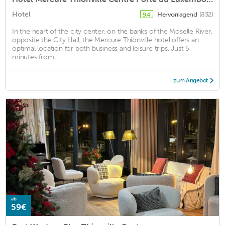
Hotel
Hervorragend
(832)
9,4
In the heart of the city center, on the banks of the Moselle River,
opposite the City Hall, the Mercure Thionville hotel offers an
optimal location for both business and leisure trips. Just 5
minutes from ...
zum Angebot
ab
59€