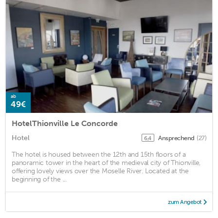
ab
49€
HotelThionville Le Concorde
Hotel
Ansprechend
(27)
6,4
The hotel is housed between the 12th and 15th floors of a
panoramic tower in the heart of the medieval city of Thionville,
offering lovely views over the Moselle River. Located at the
beginning of the ...
zum Angebot