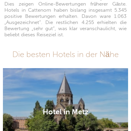
Dies zeigen Online-Bewertungen früherer Gäste.
Hotels in Cattenom haben bislang insgesamt 5.345
positive Bewertungen erhalten. Davon ware 1.063
„Ausgezeichnet“. Die restlichen 4.255 erhielten die
Bewertung „sehr gut“, was klar veranschaulicht, wie
beliebt dieses Reiseziel ist.
Die besten Hotels in der Nähe
Hotel in Metz