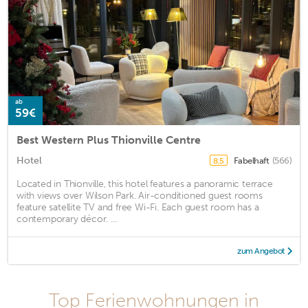
ab
59€
Best Western Plus Thionville Centre
Hotel
Fabelhaft
(566)
8,5
Located in Thionville, this hotel features a panoramic terrace
with views over Wilson Park. Air-conditioned guest rooms
feature satellite TV and free Wi-Fi. Each guest room has a
contemporary décor. ...
zum Angebot
Top Ferienwohnungen in