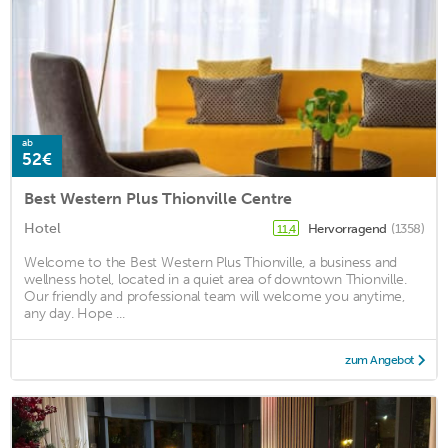
ab
52€
Best Western Plus Thionville Centre
Hotel
Hervorragend
(1358)
11,4
Welcome to the Best Western Plus Thionville, a business and
wellness hotel, located in a quiet area of downtown Thionville.
Our friendly and professional team will welcome you anytime,
any day. Hope ...
zum Angebot