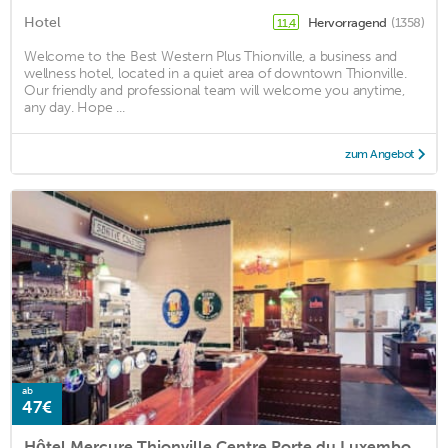
Hotel
Hervorragend
(1358)
11,4
Welcome to the Best Western Plus Thionville, a business and
wellness hotel, located in a quiet area of downtown Thionville.
Our friendly and professional team will welcome you anytime,
any day. Hope ...
zum Angebot
ab
47€
Hôtel Mercure Thionville Centre Porte du Luxembour