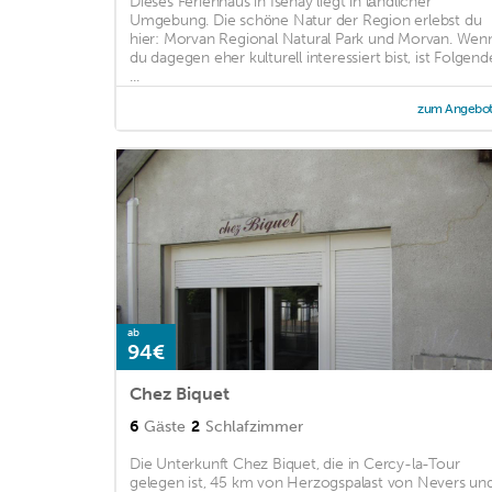
Dieses Ferienhaus in Isenay liegt in ländlicher
Umgebung. Die schöne Natur der Region erlebst du
hier: Morvan Regional Natural Park und Morvan. Wen
du dagegen eher kulturell interessiert bist, ist Folgend
...
zum Angebo
ab
94€
Chez Biquet
6
Gäste
2
Schlafzimmer
Die Unterkunft Chez Biquet, die in Cercy-la-Tour
gelegen ist, 45 km von Herzogspalast von Nevers un