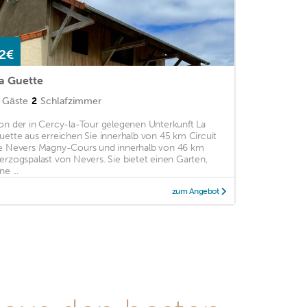
2€
a Guette
Gäste
2
Schlafzimmer
on der in Cercy-la-Tour gelegenen Unterkunft La
uette aus erreichen Sie innerhalb von 45 km Circuit
e Nevers Magny-Cours und innerhalb von 46 km
erzogspalast von Nevers. Sie bietet einen Garten,
ne ...
zum Angebot