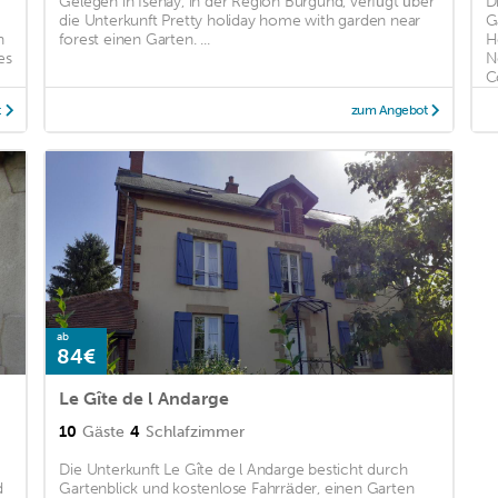
Gelegen in Isenay, in der Region Burgund, verfügt über
D
die Unterkunft Pretty holiday home with garden near
G
n
forest einen Garten. ...
H
es
N
Co
t
zum Angebot
ab
84€
Le Gîte de l Andarge
10
Gäste
4
Schlafzimmer
Die Unterkunft Le Gîte de l Andarge besticht durch
d
Gartenblick und kostenlose Fahrräder, einen Garten