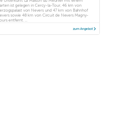
ie Unterkunft La Maison du Meunier mit einem
arten ist gelegen in Cercy-la-Tour, 46 km von
erzogspalast von Nevers und 47 km von Bahnhof
evers sowie 48 km von Circuit de Nevers Magny-
urs entfernt. ...
zum Angebot