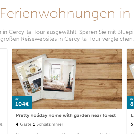
 Ferienwohnungen in 
in Cercy-la-Tour ausgewählt. Sparen Sie mit Bluepi
großen Reisewebsites in Cercy-la-Tour vergleichen.
ab
ab
104€
8
Pretty holiday home with garden near forest
L
4
Gäste
1
Schlafzimmer
5
31)