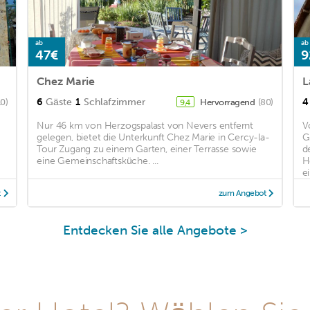
ab
ab
47€
9
Chez Marie
L
6
Gäste
1
Schlafzimmer
4
10)
Hervorragend
(80)
9,4
Nur 46 km von Herzogspalast von Nevers entfernt
V
gelegen, bietet die Unterkunft Chez Marie in Cercy-la-
G
Tour Zugang zu einem Garten, einer Terrasse sowie
d
eine Gemeinschaftsküche. ...
H
ei
t
zum Angebot
Entdecken Sie alle Angebote >