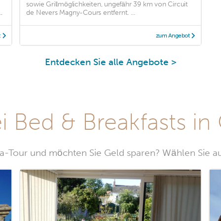
sowie Grillmöglichkeiten, ungefähr 39 km von Circuit
.
de Nevers Magny-Cours entfernt. ...
t
zum Angebot
Entdecken Sie alle Angebote >
i Bed & Breakfasts in
la-Tour und möchten Sie Geld sparen? Wählen Sie au