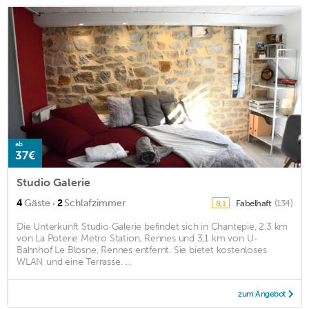
ab
37€
Studio Galerie
·
4
Gäste
2
Schlafzimmer
Fabelhaft
(134)
8,1
Die Unterkunft Studio Galerie befindet sich in Chantepie, 2,3 km
von La Poterie Metro Station, Rennes und 3,1 km von U-
Bahnhof Le Blosne, Rennes entfernt. Sie bietet kostenloses
WLAN und eine Terrasse. ...
zum Angebot