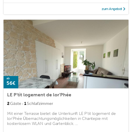
zum Angebot
ab
56€
LE P'tit logement de lor'Phée
·
2
Gäste
1
Schlafzimmer
Mit einer Terrasse bietet die Unterkunft LE P'tit logement de
lor'Phée Übernachtungsmöglichkeiten in Chantepie mit
kostenlosem WLAN und Gartenblick. ...