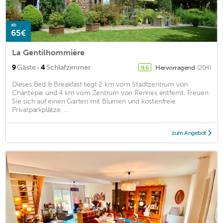
ab
65€
La Gentilhommière
·
9
Gäste
4
Schlafzimmer
Hervorragend
(204)
9,6
Dieses Bed & Breakfast liegt 2 km vom Stadtzentrum von
Chantepie und 4 km vom Zentrum von Rennes entfernt. Freuen
Sie sich auf einen Garten mit Blumen und kostenfreie
Privatparkplätze. ...
zum Angebot