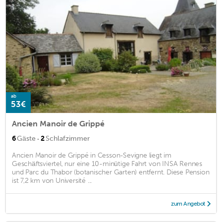
ab
53€
Ancien Manoir de Grippé
·
6
Gäste
2
Schlafzimmer
Ancien Manoir de Grippé in Cesson-Sevigne liegt im
Geschäftsviertel, nur eine 10-minütige Fahrt von INSA Rennes
und Parc du Thabor (botanischer Garten) entfernt. Diese Pension
ist 7,2 km von Université ...
zum Angebot