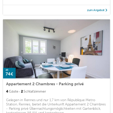
zum Angebot
ab
74€
Appartement 2 Chambres - Parking privé
·
4
Gäste
2
Schlafzimmer
Gelegen in Rennes und nur 1,7 km von République Metro
Station, Rennes, bietet die Unterkunft Appartement 2 Chambres
- Parking privé Übernachtungsmöglichkeiten mit Gartenblick,
kostenlosem WLAN und kostenlosen ...