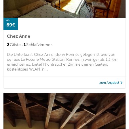
ab
69€
Chez Anne
·
2
Gäste
1
Schlafzimmer
Die Unterkunft Chez Anne, die in Rennes gelegen ist und von
der aus La Poterie Metro Station, Rennes in weniger als 1,3 km
erreichbar ist, bietet Nichtraucher Zimmer, einen Garten,
kostenloses WLAN in ...
zum Angebot