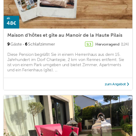
ab
48€
Maison d'hôtes et gîte au Manoir de la Haute Pilais
·
9
Gäste
6
Schlafzimmer
Hervorragend
(124)
9,3
Diese Pension begrüßt Sie in einem Herrenhaus aus dem 15.
Jahrhundert im Dorf Chantepie, 2 km von Rennes entfernt. Sie
ist von einem Park umgeben und bietet Zimmer, Apartments
und ein Ferienhaus (gîte). ...
zum Angebot