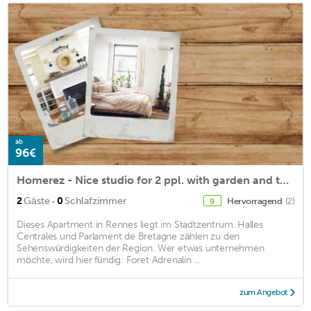
ab
96€
Homerez - Nice studio for 2 ppl. with garden and terrace at Rennes
·
2
Gäste
0
Schlafzimmer
Hervorragend
(2)
9
Dieses Apartment in Rennes liegt im Stadtzentrum. Halles
Centrales und Parlament de Bretagne zählen zu den
Sehenswürdigkeiten der Region. Wer etwas unternehmen
möchte, wird hier fündig: Foret Adrenalin ...
zum Angebot