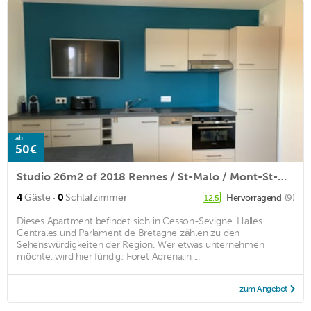
ab
50€
Studio 26m2 of 2018 Rennes / St-Malo / Mont-St-Michel
·
4
Gäste
0
Schlafzimmer
Hervorragend
(9)
12,5
Dieses Apartment befindet sich in Cesson-Sevigne. Halles
Centrales und Parlament de Bretagne zählen zu den
Sehenswürdigkeiten der Region. Wer etwas unternehmen
möchte, wird hier fündig: Foret Adrenalin ...
zum Angebot