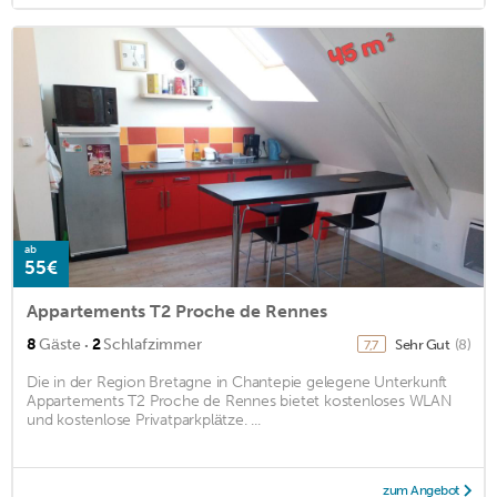
ab
55€
Appartements T2 Proche de Rennes
·
8
Gäste
2
Schlafzimmer
Sehr Gut
(8)
7,7
Die in der Region Bretagne in Chantepie gelegene Unterkunft
Appartements T2 Proche de Rennes bietet kostenloses WLAN
und kostenlose Privatparkplätze. ...
zum Angebot