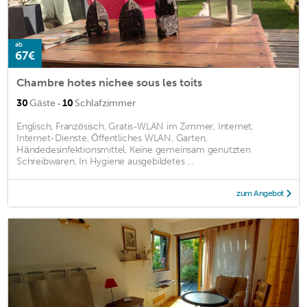
ab
67€
Chambre hotes nichee sous les toits
·
30
Gäste
10
Schlafzimmer
Englisch, Französisch, Gratis-WLAN im Zimmer, Internet,
Internet-Dienste, Öffentliches WLAN, Garten,
Händedesinfektionsmittel, Keine gemeinsam genutzten
Schreibwaren, In Hygiene ausgebildetes ...
zum Angebot