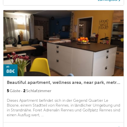
ab
88€
Beautiful apartment, wellness area, near park, metro and city center
·
5
Gäste
2
Schlafzimmer
Dieses Apartment befindet sich in der Gegend Quartier Le
Blosne, einem Stadtteil von Rennes, in ländlicher Umgebung und
in Strandnähe. Foret Adrenalin Rennes und Golfplatz Rennes sind
einen Ausflug wert, ...