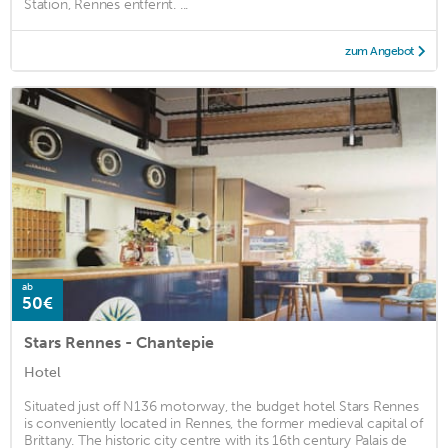
Station, Rennes entfernt. ...
zum Angebot
ab
50€
Stars Rennes - Chantepie
Hotel
Situated just off N136 motorway, the budget hotel Stars Rennes
is conveniently located in Rennes, the former medieval capital of
Brittany. The historic city centre with its 16th century Palais de