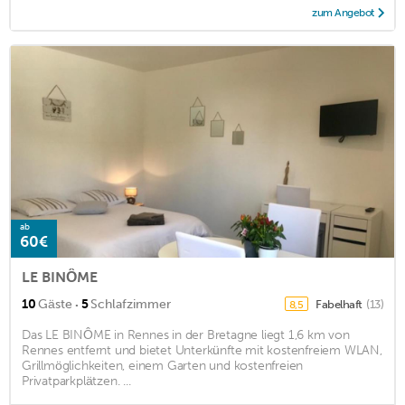
zum Angebot
ab
60€
LE BINÔME
·
10
Gäste
5
Schlafzimmer
Fabelhaft
(13)
8,5
Das LE BINÔME in Rennes in der Bretagne liegt 1,6 km von
Rennes entfernt und bietet Unterkünfte mit kostenfreiem WLAN,
Grillmöglichkeiten, einem Garten und kostenfreien
Privatparkplätzen. ...