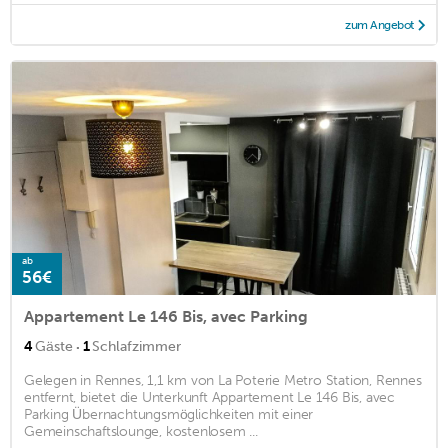
zum Angebot
ab
56€
Appartement Le 146 Bis, avec Parking
·
4
Gäste
1
Schlafzimmer
Gelegen in Rennes, 1,1 km von La Poterie Metro Station, Rennes
entfernt, bietet die Unterkunft Appartement Le 146 Bis, avec
Parking Übernachtungsmöglichkeiten mit einer
Gemeinschaftslounge, kostenlosem ...