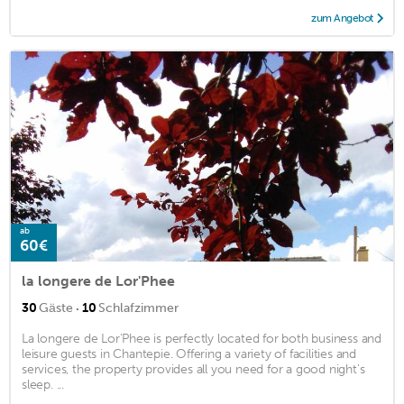
zum Angebot
ab
60€
la longere de Lor'Phee
·
30
Gäste
10
Schlafzimmer
La longere de Lor'Phee is perfectly located for both business and
leisure guests in Chantepie. Offering a variety of facilities and
services, the property provides all you need for a good night's
sleep. ...