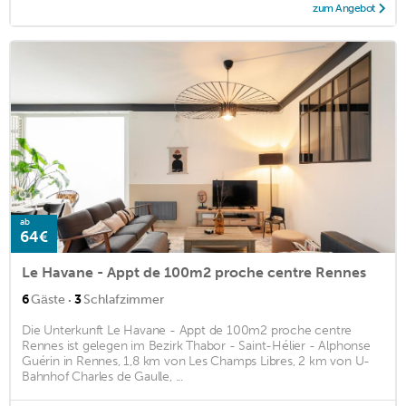
zum Angebot
ab
64€
Le Havane - Appt de 100m2 proche centre Rennes
·
6
Gäste
3
Schlafzimmer
Die Unterkunft Le Havane - Appt de 100m2 proche centre
Rennes ist gelegen im Bezirk Thabor - Saint-Hélier - Alphonse
Guérin in Rennes, 1,8 km von Les Champs Libres, 2 km von U-
Bahnhof Charles de Gaulle, ...