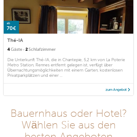
ab
70€
Thé-IA
·
4
Gäste
2
Schlafzimmer
Die Unterkunft Thé-IA, die in Chantepie, 5,2 km von La Poterie
Metro Station, Rennes entfernt gelegen ist, verfügt über
Übernachtungsmöglichkeiten mit einem Garten, kostenlosen
Privatparkplätzen und einer ...
zum Angebot
Bauernhaus oder Hotel?
Wählen Sie aus den
besten Angeboten