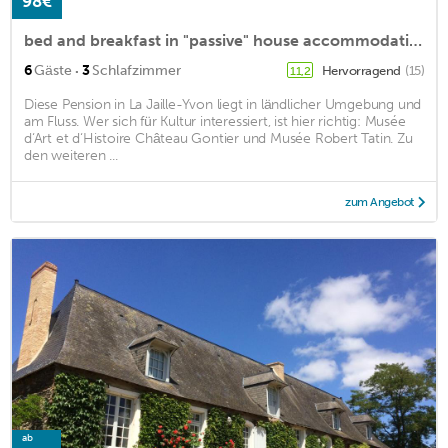
98€
bed and breakfast in "passive" house accommodation
·
6
Gäste
3
Schlafzimmer
Hervorragend
(15)
11,2
Diese Pension in La Jaille-Yvon liegt in ländlicher Umgebung und
am Fluss. Wer sich für Kultur interessiert, ist hier richtig: Musée
d‘Art et d‘Histoire Château Gontier und Musée Robert Tatin. Zu
den weiteren ...
zum Angebot
ab