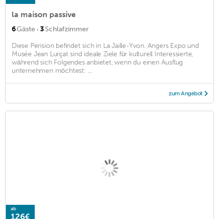
la maison passive
·
6
Gäste
3
Schlafzimmer
Diese Pension befindet sich in La Jaille-Yvon. Angers Expo und
Musée Jean Lurçat sind ideale Ziele für kulturell Interessierte,
während sich Folgendes anbietet, wenn du einen Ausflug
unternehmen möchtest: ...
zum Angebot
ab
126€