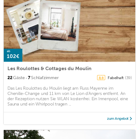
ab
102€
Les Roulottes & Cottages du Moulin
·
22
Gäste
7
Schlafzimmer
Fabelhaft
(39)
8,8
Das Les Roulottes du Moulin liegt am Fluss Mayenne im
Chenille-Change und 11 km von Le Lion d'Angers entfernt. An
der Rezeption nutzen Sie WLAN kostenfrei. Ein Innenpool, eine
Sauna und ein Whirlpool tragen ...
zum Angebot