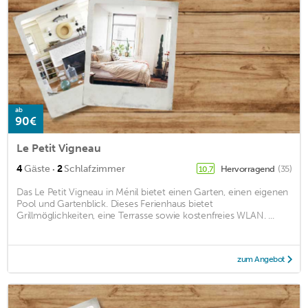
ab
90€
Le Petit Vigneau
·
4
Gäste
2
Schlafzimmer
Hervorragend
(35)
10,7
Das Le Petit Vigneau in Ménil bietet einen Garten, einen eigenen
Pool und Gartenblick. Dieses Ferienhaus bietet
Grillmöglichkeiten, eine Terrasse sowie kostenfreies WLAN. ...
zum Angebot