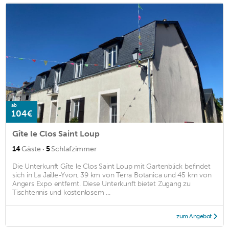
ab
104€
Gîte le Clos Saint Loup
·
14
Gäste
5
Schlafzimmer
Die Unterkunft Gîte le Clos Saint Loup mit Gartenblick befindet
sich in La Jaille-Yvon, 39 km von Terra Botanica und 45 km von
Angers Expo entfernt. Diese Unterkunft bietet Zugang zu
Tischtennis und kostenlosem ...
zum Angebot