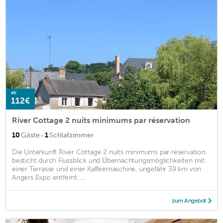
ab
112€
River Cottage 2 nuits minimums par réservation
·
10
Gäste
1
Schlafzimmer
Die Unterkunft River Cottage 2 nuits minimums par réservation
besticht durch Flussblick und Übernachtungsmöglichkeiten mit
einer Terrasse und einer Kaffeemaschine, ungefähr 39 km von
Angers Expo entfernt. ...
zum Angebot