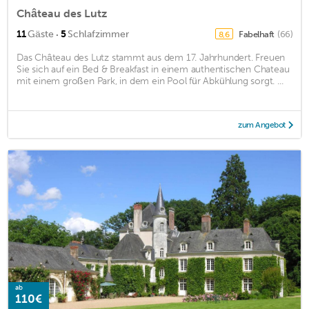
Château des Lutz
·
11
Gäste
5
Schlafzimmer
Fabelhaft
(66)
8,6
Das Château des Lutz stammt aus dem 17. Jahrhundert. Freuen
Sie sich auf ein Bed & Breakfast in einem authentischen Chateau
mit einem großen Park, in dem ein Pool für Abkühlung sorgt. ...
zum Angebot
ab
110€