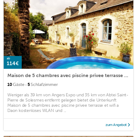
ab
114€
Maison de 5 chambres avec piscine privee terrasse et wifi a Daon
·
10
Gäste
5
Schlafzimmer
Weniger als 39 km von Angers Expo und 35 km von Abtei Saint-
Pierre de Solesmes entfernt gelegen bietet die Unterkunft
Maison de 5 chambres avec piscine privee terrasse et wifi a
Daon kostenloses WLAN und ...
zum Angebot