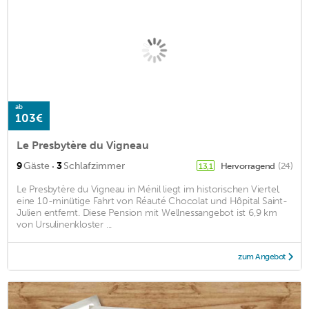
ab
103€
Le Presbytère du Vigneau
·
9
Gäste
3
Schlafzimmer
Hervorragend
(24)
13,1
Le Presbytère du Vigneau in Ménil liegt im historischen Viertel,
eine 10-minütige Fahrt von Réauté Chocolat und Hôpital Saint-
Julien entfernt. Diese Pension mit Wellnessangebot ist 6,9 km
von Ursulinenkloster ...
zum Angebot