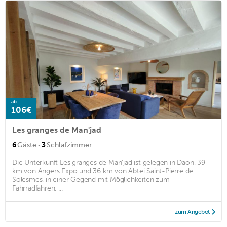
ab
106€
Les granges de Man'jad
·
6
Gäste
3
Schlafzimmer
Die Unterkunft Les granges de Man'jad ist gelegen in Daon, 39
km von Angers Expo und 36 km von Abtei Saint-Pierre de
Solesmes, in einer Gegend mit Möglichkeiten zum
Fahrradfahren. ...
zum Angebot