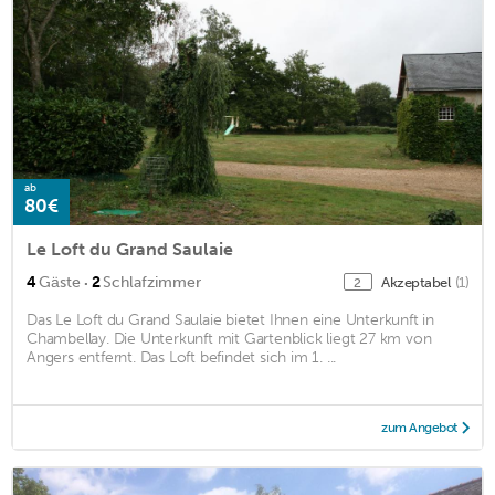
ab
80€
Le Loft du Grand Saulaie
·
4
Gäste
2
Schlafzimmer
Akzeptabel
(1)
2
Das Le Loft du Grand Saulaie bietet Ihnen eine Unterkunft in
Chambellay. Die Unterkunft mit Gartenblick liegt 27 km von
Angers entfernt. Das Loft befindet sich im 1. ...
zum Angebot