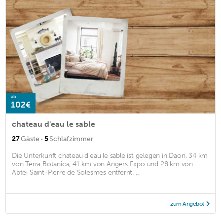
ab
102€
chateau d'eau le sable
·
27
Gäste
5
Schlafzimmer
Die Unterkunft chateau d'eau le sable ist gelegen in Daon, 34 km
von Terra Botanica, 41 km von Angers Expo und 28 km von
Abtei Saint-Pierre de Solesmes entfernt. ...
zum Angebot