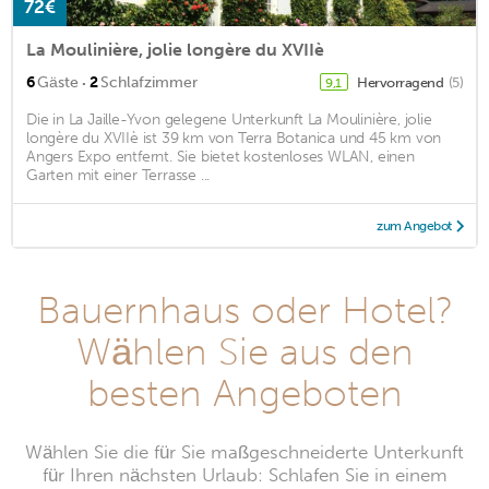
72€
La Moulinière, jolie longère du XVIIè
·
6
Gäste
2
Schlafzimmer
Hervorragend
(5)
9,1
Die in La Jaille-Yvon gelegene Unterkunft La Moulinière, jolie
longère du XVIIè ist 39 km von Terra Botanica und 45 km von
Angers Expo entfernt. Sie bietet kostenloses WLAN, einen
Garten mit einer Terrasse ...
zum Angebot
Bauernhaus oder Hotel?
Wählen Sie aus den
besten Angeboten
Wählen Sie die für Sie maßgeschneiderte Unterkunft
für Ihren nächsten Urlaub: Schlafen Sie in einem