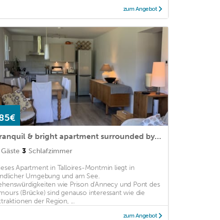
zum Angebot
85€
Tranquil & bright apartment surrounded by nature near Golf Course
Gäste
3
Schlafzimmer
ieses Apartment in Talloires-Montmin liegt in
ändlicher Umgebung und am See.
ehenswürdigkeiten wie Prison d'Annecy und Pont des
mours (Brücke) sind genauso interessant wie die
ttraktionen der Region, ...
zum Angebot