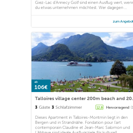
Giez-Lac d'Annecy Golf sind einen Ausflug wert, wen
du etwas unternehmen möchtest. Wer dagegen ...
zum Angebo
ab
106€
Talloires village ce
3
Gäste
3
Schlafzimmer
Hervorragend
(
12,8
Dieses Apartment in Talloires-Montmin liegt in den
Bergen und in Strandnähe. Fondation pour l'art
contemporain Claudine et Jean-Marc Salomon und
L'Abbaye sind ideale Ausflugsziele für kulturell