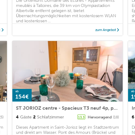
Die Unterkunft Domaine des Ecuries - Appartements
D
meublés à Talloires, die 39 km von Olympiastadion
E
Albertville entfernt gelegen ist, bietet
E
Übernachtungsmöglichkeiten mit kostenlosem WLAN
s
und kostenlosen ...
Re
t
zum Angebot
ab
ab
154€
1
ST JORIOZ centre - Spacieux T3 neuf 4p, parking
4
Gäste
2
Schlafzimmer
6
23)
Hervorragend
(18)
13,3
um
Dieses Apartment in Saint-Jorioz liegt im Stadtzentrum
D
d
und direkt am Wasser. Pont des Amours (Brücke) und
N