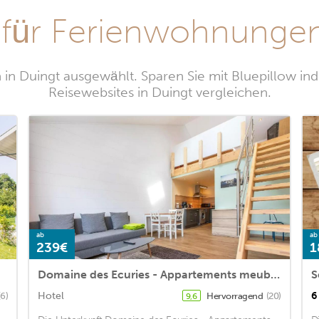
für Ferienwohnungen
in Duingt ausgewählt. Sparen Sie mit Bluepillow in
Reisewebsites in Duingt vergleichen.
ab
ab
239€
1
Domaine des Ecuries - Appartements meublés à Talloires
S
Hotel
6
(6)
Hervorragend
(20)
9,6