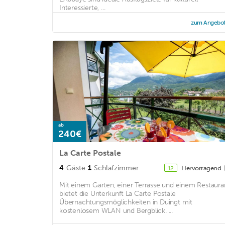
Interessierte, ...
zum Angebo
ab
240€
La Carte Postale
4
Gäste
1
Schlafzimmer
Hervorragend
12
Mit einem Garten, einer Terrasse und einem Restaura
bietet die Unterkunft La Carte Postale
Übernachtungsmöglichkeiten in Duingt mit
kostenlosem WLAN und Bergblick. ...