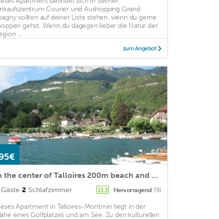
ieses Apartment befindet sich in Sévrier.
inkaufszentrum Courier und Aushopping Grand
pagny sollten auf deiner Liste stehen, wenn du gerne
hoppen gehst. Wenn du dagegen lieber die Natur der
gion ...
zum Angebot
95€
In the center of Talloires 200m beach and 20m shops 30 mins from ski resorts
Gäste
2
Schlafzimmer
Hervorragend
(9)
13,3
ieses Apartment in Talloires-Montmin liegt in der
ähe eines Golfplatzes und am See. Zu den kulturellen