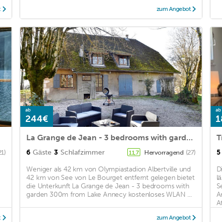
t
zum Angebot
ab
ab
244€
1
La Grange de Jean - 3 bedrooms with garden 300m from Lake Annecy
6
Gäste
3
Schlafzimmer
5
21)
Hervorragend
(27)
11,7
Weniger als 42 km von Olympiastadion Albertville und
D
42 km von See von Le Bourget entfernt gelegen bietet
l
die Unterkunft La Grange de Jean - 3 bedrooms with
S
garden 300m from Lake Annecy kostenloses WLAN ...
A
A
t
zum Angebot