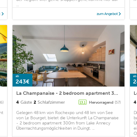
...
t
zum Angebot
ab
ab
243€
2
La Champanaise - 2 bedroom apartment 300m from Lake Annecy
4
Gäste
2
Schlafzimmer
4
(6)
Hervorragend
(57)
13,1
nt
Gelegen 48 km von Rochexpo und 48 km von See
D
von Le Bourget, bietet die Unterkunft La Champanaise
b
- 2 bedroom apartment 300m from Lake Annecy
Ü
Übernachtungsmöglichkeiten in Duingt. ...
e
O