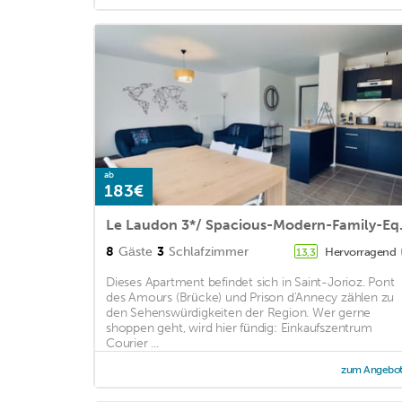
ab
183€
Le Laudon 
8
Gäste
3
Schlafzimmer
Hervorragend
13,3
Dieses Apartment befindet sich in Saint-Jorioz. Pont
des Amours (Brücke) und Prison d'Annecy zählen zu
den Sehenswürdigkeiten der Region. Wer gerne
shoppen geht, wird hier fündig: Einkaufszentrum
Courier ...
zum Angebo