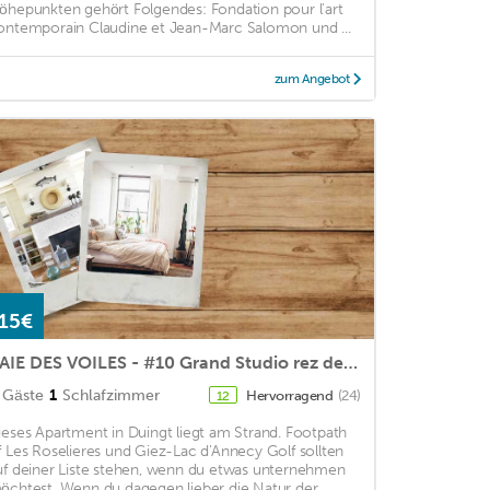
öhepunkten gehört Folgendes: Fondation pour l'art
ontemporain Claudine et Jean-Marc Salomon und ...
zum Angebot
15€
BAIE DES VOILES - #10 Grand Studio rez de jardin
Gäste
1
Schlafzimmer
Hervorragend
(24)
12
ieses Apartment in Duingt liegt am Strand. Footpath
f Les Roselieres und Giez-Lac d'Annecy Golf sollten
uf deiner Liste stehen, wenn du etwas unternehmen
öchtest. Wenn du dagegen lieber die Natur der ...