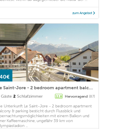
zum Angebot
40€
Le Saint-Jore - 2 bedroom apartment balcony & parking
Gäste
2
Schlafzimmer
Hervorragend
(87)
12,8
ie Unterkunft Le Saint-Jore - 2 bedroom apartment
alcony & parking besticht durch Flussblick und
bernachtungsmöglichkeiten mit einem Balkon und
iner Kaffeemaschine, ungefähr 39 km von
lympiastadion ...