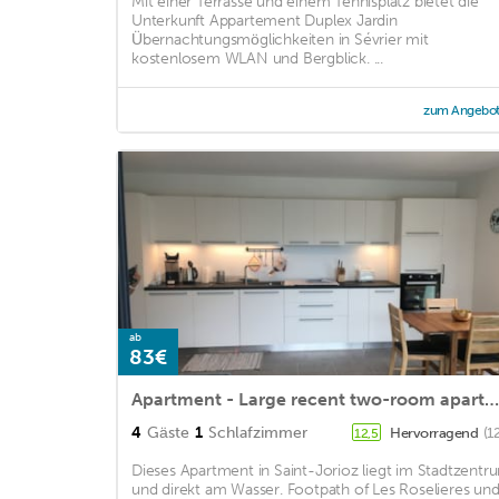
Mit einer Terrasse und einem Tennisplatz bietet die
Unterkunft Appartement Duplex Jardin
Übernachtungsmöglichkeiten in Sévrier mit
kostenlosem WLAN und Bergblick. ...
zum Angebo
ab
83€
Apartment - Large recent two-room apartment - St JORIOZ - Lake Annecy
4
Gäste
1
Schlafzimmer
Hervorragend
(1
12,5
Dieses Apartment in Saint-Jorioz liegt im Stadtzentr
und direkt am Wasser. Footpath of Les Roselieres un