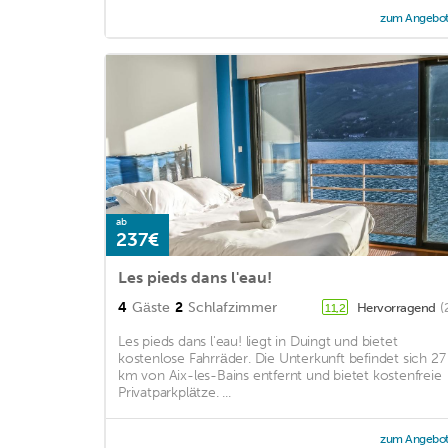
zum Angebo
ab
237€
Les pieds dans l'eau!
4
Gäste
2
Schlafzimmer
Hervorragend
(
11,2
Les pieds dans l'eau! liegt in Duingt und bietet
kostenlose Fahrräder. Die Unterkunft befindet sich 27
km von Aix-les-Bains entfernt und bietet kostenfreie
Privatparkplätze. ...
zum Angebo