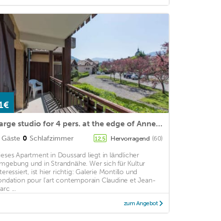
1€
Large studio for 4 pers. at the edge of Annecy lake
Gäste
0
Schlafzimmer
Hervorragend
(60)
12,5
ieses Apartment in Doussard liegt in ländlicher
mgebung und in Strandnähe. Wer sich für Kultur
teressiert, ist hier richtig: Galerie Montillo und
ondation pour l'art contemporain Claudine et Jean-
rc ...
zum Angebot