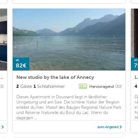
ab
ab
82€
7
3*/ Spacious-Modern-Family-Equipped
New studio by the lake of Annecy
2
Gäste
1
Schlafzimmer
4
(3)
Hervorragend
(30)
13,1
Dieses Apartment in Doussard liegt in ländlicher
D
Umgebung und am See. Die schöne Natur der Region
U
erlebst du hier: Massif des Bauges Regional Nature Park
in
und Réserve Naturelle du Bout du Lac. Wenn du
F
dagegen ...
Ma
t
zum Angebot