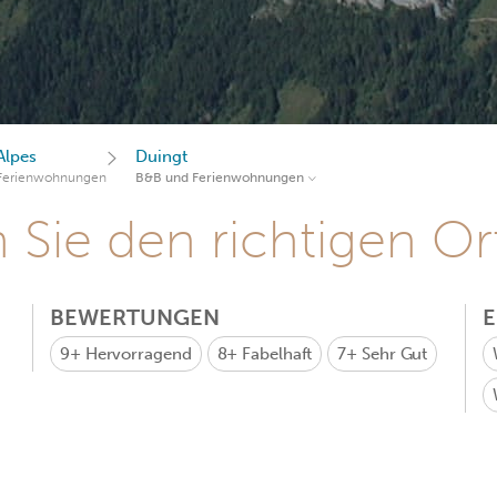
Alpes
Duingt
Ferienwohnungen
B&B und Ferienwohnungen
Sie den richtigen Ort
BEWERTUNGEN
9+
Hervorragend
8+
Fabelhaft
7+
Sehr Gut