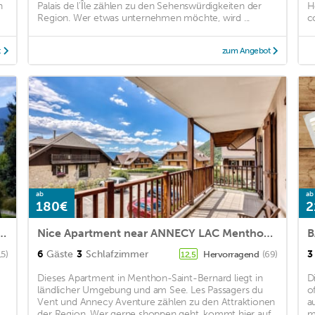
n
Palais de l'Île zählen zu den Sehenswürdigkeiten der
H
Region. Wer etwas unternehmen möchte, wird ...
c
t
zum Angebot
ab
ab
180€
2
nter 200m beach and 20m shops 30mn ski resorts
Nice Apartment near ANNECY LAC Menthon Saint Bernard - 6 persons
6
Gäste
3
Schlafzimmer
3
15)
Hervorragend
(69)
12,5
Dieses Apartment in Menthon-Saint-Bernard liegt in
D
ländlicher Umgebung und am See. Les Passagers du
o
Vent und Annecy Aventure zählen zu den Attraktionen
a
der Region. Wer gerne shoppen geht, kommt hier auf
m