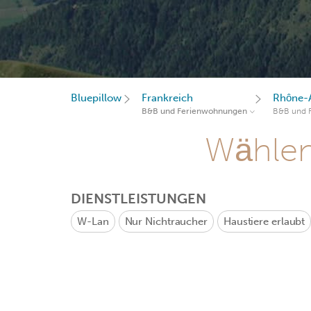
Bluepillow
Frankreich
Rhône-
B&B und Ferienwohnungen
B&B und 
Wählen 
DIENSTLEISTUNGEN
W-Lan
Nur Nichtraucher
Haustiere erlaubt